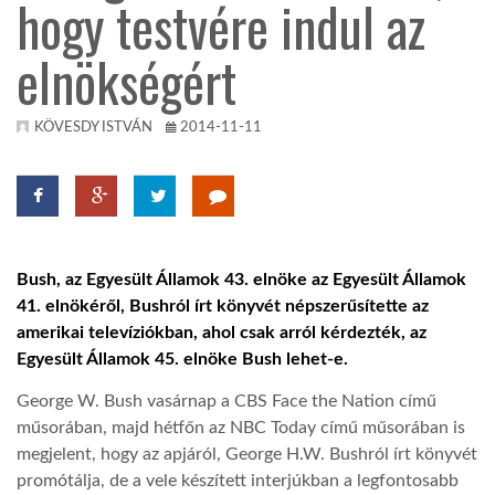
hogy testvére indul az
TROPICALMAGAZIN
elnökségért
GLOBOTV
KÖVESDY ISTVÁN
2014-11-11
AFRIKA TUDÁSTÁR
A NAP SZÉPE
Bush, az Egyesült Államok 43. elnöke az Egyesült Államok
41. elnökéről, Bushról írt könyvét népszerűsítette az
LINKTR.EE
amerikai televíziókban, ahol csak arról kérdezték, az
Egyesült Államok 45. elnöke Bush lehet-e.
GLOBOZSARU
George W. Bush vasárnap a CBS Face the Nation című
műsorában, majd hétfőn az NBC Today című műsorában is
megjelent, hogy az apjáról, George H.W. Bushról írt könyvét
DOBRAVERO.HU
promótálja, de a vele készített interjúkban a legfontosabb