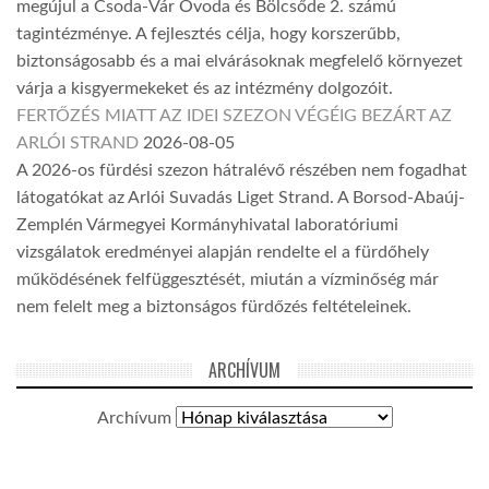
megújul a Csoda-Vár Óvoda és Bölcsőde 2. számú
tagintézménye. A fejlesztés célja, hogy korszerűbb,
biztonságosabb és a mai elvárásoknak megfelelő környezet
várja a kisgyermekeket és az intézmény dolgozóit.
FERTŐZÉS MIATT AZ IDEI SZEZON VÉGÉIG BEZÁRT AZ
ARLÓI STRAND
2026-08-05
A 2026-os fürdési szezon hátralévő részében nem fogadhat
látogatókat az Arlói Suvadás Liget Strand. A Borsod-Abaúj-
Zemplén Vármegyei Kormányhivatal laboratóriumi
vizsgálatok eredményei alapján rendelte el a fürdőhely
működésének felfüggesztését, miután a vízminőség már
nem felelt meg a biztonságos fürdőzés feltételeinek.
ARCHÍVUM
Archívum