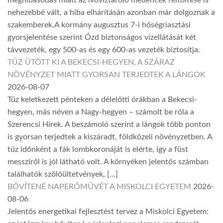
meghibásodás miatt az ivóvíztároló medencék feltöltése is
nehezebbé vált, a hiba elhárításán azonban már dolgoznak a
szakemberek.A kormány augusztus 7-i hőségriasztási
gyorsjelentése szerint Ózd biztonságos vízellátását két
távvezeték, egy 500-as és egy 600-as vezeték biztosítja.
TŰZ ÜTÖTT KI A BEKECSI-HEGYEN, A SZÁRAZ
NÖVÉNYZET MIATT GYORSAN TERJEDTEK A LÁNGOK
2026-08-07
Tűz keletkezett pénteken a délelőtti órákban a Bekecsi-
hegyen, más néven a Nagy-hegyen – számolt be róla a
Szerencsi Hírek. A beszámoló szerint a lángok több ponton
is gyorsan terjedtek a kiszáradt, földközeli növényzetben. A
tűz időnként a fák lombkoronáját is elérte, így a füst
messziről is jól látható volt. A környéken jelentős számban
találhatók szőlőültetvények, […]
BŐVÍTENÉ NAPERŐMŰVÉT A MISKOLCI EGYETEM
2026-
08-06
Jelentős energetikai fejlesztést tervez a Miskolci Egyetem: