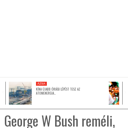
KÖZEL-KELET
AUSZTRÁLIA
A VILÁG ITTHON
MÉDIA
ÁZSIA
KÍNA ÚJABB ÓRIÁSI LÉPÉST TESZ AZ
ATOMENERGIA…
GLOBOTV BP
George W Bush reméli,
HÍR3D