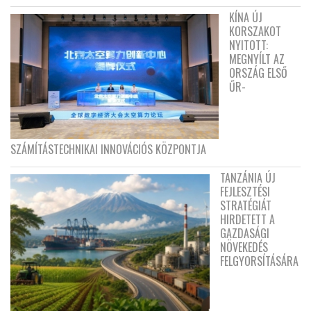
KÍNA ÚJ
KORSZAKOT
NYITOTT:
MEGNYÍLT AZ
ORSZÁG ELSŐ
ŰR-
SZÁMÍTÁSTECHNIKAI INNOVÁCIÓS KÖZPONTJA
TANZÁNIA ÚJ
FEJLESZTÉSI
STRATÉGIÁT
HIRDETETT A
GAZDASÁGI
NÖVEKEDÉS
FELGYORSÍTÁSÁRA