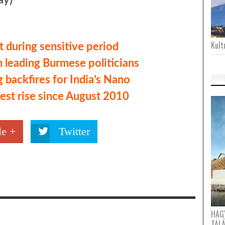
Kultu
t during sensitive period
 leading Burmese politicians
g backfires for India’s Nano
stest rise since August 2010
e +
Twitter
HAG
TAL