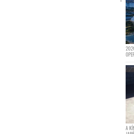
202
OPE
A K