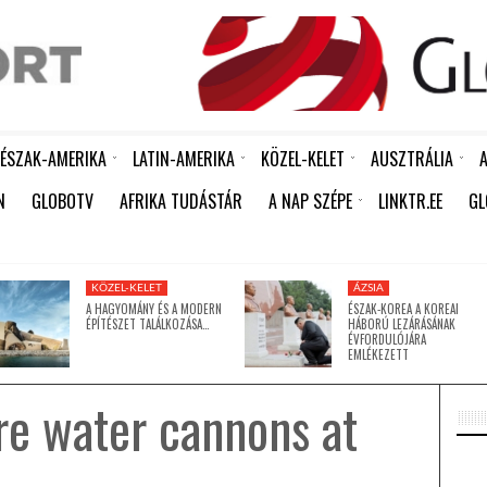
ÉSZAK-AMERIKA
LATIN-AMERIKA
KÖZEL-KELET
AUSZTRÁLIA
A
 ÖREGSZIK: MÁR MINDEN NEGYEDIK EMBER KÖZELÍT A NYUGDÍJKORHOZ
KÍNA ÚJABB HUMANITÁRIUS SEGÉLYT KÜLDÖTT KUBÁNAK: 15 EZER TONNA RIZS ÉRKEZETT HAVANNÁBA
DUNDUN – A JORUBA NÉP „BESZÉLŐ DOBJA”, AMELY KÉPES MEGSZÓLALTATNI A NYELVET
FERENC PÁPA MEGHALT – ÍRJA A REUTERS A VATIKÁNRA HIVATKOZVA
SOME PEOPLE SHOULD NEVER HAVE BEEN BORN
ÉSZAK-KOREA A KOREAI HÁBORÚ LEZÁRÁSÁNAK ÉVFORDULÓJÁRA EMLÉKEZETT
FÉL ÉVSZÁZAD UTÁN LECSERÉLIK A VONALKÓDOKAT -MEGÉRKEZNEK AZ ÚJ GENERÁCIÓS QR-KÓDOK A FEKETE-FEHÉR „CSÍKOS” VONALKÓDOK HELYETT
RICHTER AFRIKÁBAN IS A RÁSZORULÓ NŐK TÁMOGATÁSÁN DOLGOZIK
A HAGYOMÁNY ÉS A MODERN ÉPÍTÉSZET TALÁLKOZÁSA A GUGGENHEIM ABU DHABIBAN
BILLEN A FÖLD, JÖN A JÉGKORSZAK – VAGY MÉGSEM
BILLEN A FÖLD, JÖN A JÉGKORSZAK – VAGY MÉGSEM
ZHANG XUE NEVE 2026 TAVASZÁN VÁLT A ZXMOTO ALAPÍTÓJA JELENTŐS ADOMÁNNYAL SEGÍTI A KÍNAI ÁRVÍZKÁROSU
BILLEN A FÖLD, JÖN A JÉGKO
ÚJ MECSETTEL G
N
GLOBOTV
AFRIKA TUDÁSTÁR
A NAP SZÉPE
LINKTR.EE
GL
ÍGY TANÍTJA MEG A GYERMEKEIT A TUDATOS SZÁJÁPOLÁSRA KULCSÁR EDINA
KÖZEL-KELET
ÁZSIA
A HAGYOMÁNY ÉS A MODERN
ÉSZAK-KOREA A KOREAI
ÉPÍTÉSZET TALÁLKOZÁSA…
HÁBORÚ LEZÁRÁSÁNAK
ÉVFORDULÓJÁRA
EMLÉKEZETT
ire water cannons at