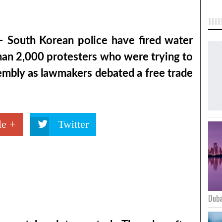
 South Korean police have fired water
han 2,000 protesters who were trying to
embly as lawmakers debated a free trade
e +
Twitter
Duba