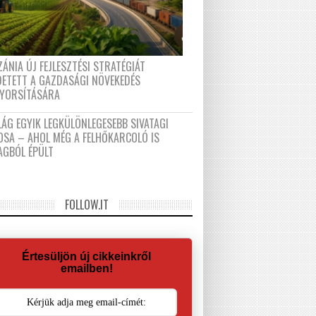
ÁNIA ÚJ FEJLESZTÉSI STRATÉGIÁT
DETETT A GAZDASÁGI NÖVEKEDÉS
GYORSÍTÁSÁRA
LÁG EGYIK LEGKÜLÖNLEGESEBB SIVATAGI
OSA – AHOL MÉG A FELHŐKARCOLÓ IS
AGBÓL ÉPÜLT
FOLLOW.IT
Értesüljön új cikkeinkről
emailben!