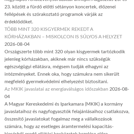
23. között a fürdő előtti sétányon koncertek, élőzenei
fellépések és szórakoztató programok várják az
érdeklődőket.
TÖBB MINT 320 KISGYERMEK REKEDT A
KÓRHÁZAKBAN – MISKOLCON IS SÚLYOS A HELYZET
2026-08-04
Országszerte több mint 320 olyan kisgyermek tartózkodik
jelenleg kórházakban, akiknek már nincs szükségük
egészségügyi ellátásra, mégsem tudják elhagyni az
intézményeket. Ennek oka, hogy számukra nem sikerült
megfelelő gyermekvédelmi elhelyezést biztosítani.
Az MKIK javaslatai az energiaválságos időszakban
2026-08-
04
A Magyar Kereskedelmi és Iparkamara (MKIK) a kormány
javaslataihoz és nagyfogyasztók felajánlásaihoz csatlakozva,
összesítő javaslatokat fogalmaz meg a vállalkozások
számára, hogy az esetleges áramtermelési kapacitás-