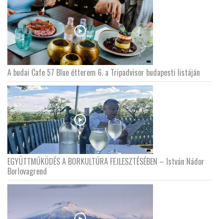
A budai Cafe 57 Blue étterem 6. a Tripadvisor budapesti listáján
EGYÜTTMŰKÖDÉS A BORKULTÚRA FEJLESZTÉSÉBEN – István Nádor
Borlovagrend