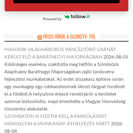
Powered by
FRISS HÍREK A GLOBOTV-TŐL
MÁSODIK VILÁGHÁBORÚS PÁNCÉLTÖRŐ GRÁNÁT
KERÜLT ELŐ A BARÁTHEGYI MAJORSÁGBAN
2026-08-05
Különleges esemény szakította meg hétfőn a Szimbiózis
Alapítvány Baráthegyi Majorságában zajló tanösvény-
fejlesztési munkálatokat. Az erdei útszakasz építése során
egy munkagép egy robbanótestnek látszó tárgyat fordított
ki a földből.A helyszínre érkező rendőrjárőr a területet
azonnal biztosította, majd értesítette a Magyar Honvédség
tűzszerész alakulatát.
SZOMBATON IS FIZETNI KELL A PARKOLÁSÉRT
MISKOLCON A MUNKANAP-ÁTHELYEZÉS MIATT
2026-
08-04