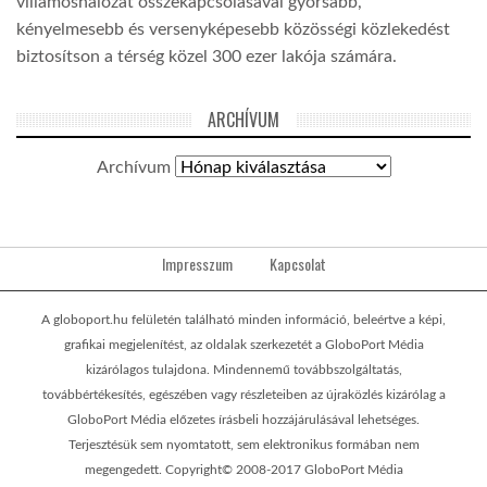
villamoshálózat összekapcsolásával gyorsabb,
kényelmesebb és versenyképesebb közösségi közlekedést
biztosítson a térség közel 300 ezer lakója számára.
ARCHÍVUM
Archívum
Impresszum
Kapcsolat
A globoport.hu felületén található minden információ, beleértve a képi,
grafikai megjelenítést, az oldalak szerkezetét a GloboPort Média
kizárólagos tulajdona. Mindennemű továbbszolgáltatás,
továbbértékesítés, egészében vagy részleteiben az újraközlés kizárólag a
GloboPort Média előzetes írásbeli hozzájárulásával lehetséges.
Terjesztésük sem nyomtatott, sem elektronikus formában nem
megengedett. Copyright© 2008-2017 GloboPort Média