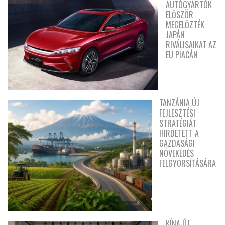
AUTÓGYÁRTÓK
ELŐSZÖR
MEGELŐZTÉK
JAPÁN
RIVÁLISAIKAT AZ
EU PIACÁN
TANZÁNIA ÚJ
FEJLESZTÉSI
STRATÉGIÁT
HIRDETETT A
GAZDASÁGI
NÖVEKEDÉS
FELGYORSÍTÁSÁRA
KÍNA ÚJ