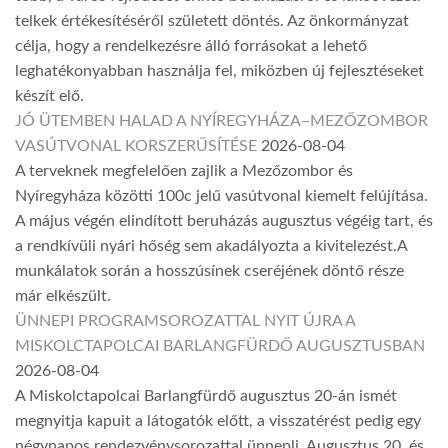
telkek értékesítéséről született döntés. Az önkormányzat
célja, hogy a rendelkezésre álló forrásokat a lehető
leghatékonyabban használja fel, miközben új fejlesztéseket
készít elő.
JÓ ÜTEMBEN HALAD A NYÍREGYHÁZA–MEZŐZOMBOR
VASÚTVONAL KORSZERŰSÍTÉSE
2026-08-04
A terveknek megfelelően zajlik a Mezőzombor és
Nyíregyháza közötti 100c jelű vasútvonal kiemelt felújítása.
A május végén elindított beruházás augusztus végéig tart, és
a rendkívüli nyári hőség sem akadályozta a kivitelezést.A
munkálatok során a hosszúsínek cseréjének döntő része
már elkészült.
ÜNNEPI PROGRAMSOROZATTAL NYIT ÚJRA A
MISKOLCTAPOLCAI BARLANGFÜRDŐ AUGUSZTUSBAN
2026-08-04
A Miskolctapolcai Barlangfürdő augusztus 20-án ismét
megnyitja kapuit a látogatók előtt, a visszatérést pedig egy
négynapos rendezvénysorozattal ünnepli. Augusztus 20. és