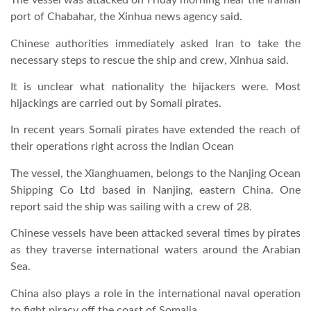
The vessel was attacked on Friday morning near the Iranian
port of Chabahar, the Xinhua news agency said.
TROPICALMAGAZIN
Chinese authorities immediately asked Iran to take the
necessary steps to rescue the ship and crew, Xinhua said.
GLOBOTV
It is unclear what nationality the hijackers were. Most
hijackings are carried out by Somali pirates.
AFRIKA TUDÁSTÁR
In recent years Somali pirates have extended the reach of
their operations right across the Indian Ocean
A NAP SZÉPE
The vessel, the Xianghuamen, belongs to the Nanjing Ocean
Shipping Co Ltd based in Nanjing, eastern China. One
report said the ship was sailing with a crew of 28.
LINKTR.EE
Chinese vessels have been attacked several times by pirates
as they traverse international waters around the Arabian
GLOBOZSARU
Sea.
China also plays a role in the international naval operation
DOBRAVERO.HU
to fight piracy off the coast of Somalia.