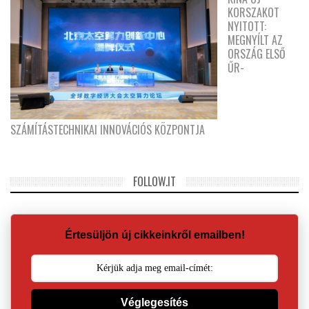
KORSZAKOT
NYITOTT:
MEGNYÍLT AZ
ORSZÁG ELSŐ
ŰR-
SZÁMÍTÁSTECHNIKAI INNOVÁCIÓS KÖZPONTJA
FOLLOW.IT
Értesüljön új cikkeinkről emailben!
Véglegesítés