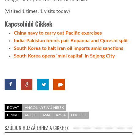
(Visited 1 times, 1 visits today)
LATIMO.HU
Kapcsolódó Cikkek
GLOBOBOOK
China navy to carry out Pacific exercises
India-Pakistan tennis pair Bopanna and Qureshi split
South Korea to halt Iran oil imports amid sanctions
South Korea opens ‘mini capital’ in Sejong City
ROVAT:
ANGOL NYELVŰ HÍREK
CÍMKE:
ANGOL
ASIA
ÁZSIA
ENGLISH
SZÓLJON HOZZÁ EHHEZ A CIKKHEZ