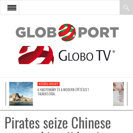
FŐOLDAL
AFRIKA
EURÓPA
KÖZEL-KELET
ÁZSIA
A HAGYOMÁNY ÉS A MODERN ÉPÍTÉSZET
TALÁLKOZÁSA…
ÉSZAK-AMERIKA
Pirates seize Chinese
LATIN-AMERIKA