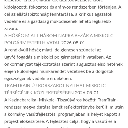
kiesésből eredő ellátási kockázatok kezelése előre
kidolgozott, fokozatos és arányos rendszerben történjen. A
cél az ellátásbiztonság fenntartása, a kritikus ágazatok
védelme és a gazdaság működésének lehető legkisebb
zavara.
A HŐSÉG MIATT HÁROM NAPRA BEZÁR A MISKOLCI
POLGÁRMESTERI HIVATAL
2026-08-01
A rendkívüli hőség miatt ideiglenesen szünetel az
ügyfélfogadás a miskolci polgármesteri hivatalban. Az
önkormányzat tájékoztatása szerint augusztus első hetének
elején különleges munkarendet vezetnek be a dolgozók
egészségének védelme érdekében.
TRAMTRAIN ÚJ KORSZAKOT NYITHAT MISKOLC
TÉRSÉGÉNEK KÖZLEKEDÉSÉBEN
2026-08-01
A Kazincbarcika–Miskolc–Tiszaújváros közötti TramTrain-
rendszer megvalósítása ismét reflektorfénybe került, miután
a kormány vasútfejlesztési programjában is helyet kapott a
projekt előkészítése. A fejlesztés célja, hogy a vasúti és a