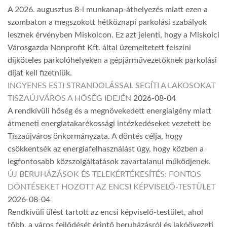
A 2026. augusztus 8-i munkanap-áthelyezés miatt ezen a
szombaton a megszokott hétköznapi parkolási szabályok
lesznek érvényben Miskolcon. Ez azt jelenti, hogy a Miskolci
Városgazda Nonprofit Kft. által üzemeltetett felszíni
díjköteles parkolóhelyeken a gépjárművezetőknek parkolási
díjat kell fizetniük.
INGYENES ESTI STRANDOLÁSSAL SEGÍTI A LAKOSOKAT
TISZAÚJVÁROS A HŐSÉG IDEJÉN
2026-08-04
A rendkívüli hőség és a megnövekedett energiaigény miatt
átmeneti energiatakarékossági intézkedéseket vezetett be
Tiszaújváros önkormányzata. A döntés célja, hogy
csökkentsék az energiafelhasználást úgy, hogy közben a
legfontosabb közszolgáltatások zavartalanul működjenek.
ÚJ BERUHÁZÁSOK ÉS TELEKÉRTÉKESÍTÉS: FONTOS
DÖNTÉSEKET HOZOTT AZ ENCSI KÉPVISELŐ-TESTÜLET
2026-08-04
Rendkívüli ülést tartott az encsi képviselő-testület, ahol
több, a város fejlődését érintő beruházásról és lakóövezeti