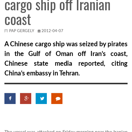
cargo ship off Iranian
coast
KÖZEL-KELET
AUSZTRÁLIA
PAP GERGELY
2012-04-07
A Chinese cargo ship was seized by pirates
A VILÁG ITTHON
in the Gulf of Oman off Iran’s coast,
Chinese state media reported, citing
MÉDIA
China’s embassy in Tehran.
GLOBOTV BP
HÍR3D