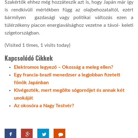
Szakértők ehhez még hozzáteszik azt is, hogy Japán már így
is rendkívüli mértékben függ az olajbehozataltól, ezért
bármilyen gazdasági vagy politikai változás ezen a
túlérzékeny piacon energiaválsághoz vezetne a távol- keleti
szigetországban.
(Visited 1 times, 1 visits today)
Kapcsolódó Cikkek
Elektromos legyező – Okosság a meleg ellen?
Egy francia-brazil menedzser a legjobban fizetett
főnök Japánban
Kivégezték, mert megölte sógornőjet és annak két
unokáját
Az okosóra a Nagy Testvér?