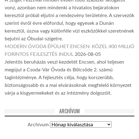
vonz, azonban nem mindenki a hivatalos bejáratokon
keresztül próbál eljutni a rendezvény területére. A szervezők
szerint évről évre előfordul, hogy egyesek a Dunán
keresztül, úszva vagy különféle vízi eszközökkel szeretnének
bejutni az Óbudai-szigetre.
MODERN ÓVODA ÉPÜLHET ENCSEN: KÖZEL 400 MILLIÓ
FORINTOS FEJLESZTÉS INDUL
2026-08-05
Jelentős beruházás veszi kezdetét Encsen, ahol teljesen
megújul a Csoda-Vár Óvoda és Bölcsőde 2. számú
tagintézménye. A fejlesztés célja, hogy korszerűbb,
biztonságosabb és a mai elvárásoknak megfelelő környezet
várja a kisgyermekeket és az intézmény dolgozóit.
ARCHÍVUM
Archívum