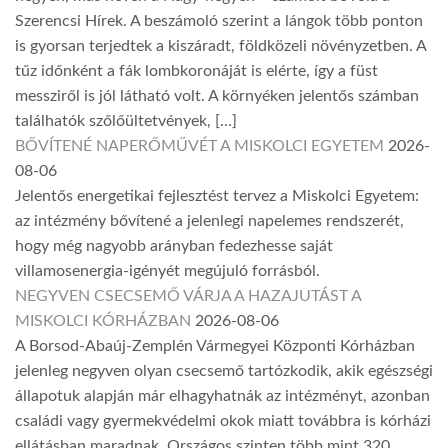
Szerencsi Hírek. A beszámoló szerint a lángok több ponton
is gyorsan terjedtek a kiszáradt, földközeli növényzetben. A
tűz időnként a fák lombkoronáját is elérte, így a füst
messziről is jól látható volt. A környéken jelentős számban
találhatók szőlőültetvények, […]
BŐVÍTENÉ NAPERŐMŰVÉT A MISKOLCI EGYETEM
2026-
08-06
Jelentős energetikai fejlesztést tervez a Miskolci Egyetem:
az intézmény bővítené a jelenlegi napelemes rendszerét,
hogy még nagyobb arányban fedezhesse saját
villamosenergia-igényét megújuló forrásból.
NEGYVEN CSECSEMŐ VÁRJA A HAZAJUTÁST A
MISKOLCI KÓRHÁZBAN
2026-08-06
A Borsod-Abaúj-Zemplén Vármegyei Központi Kórházban
jelenleg negyven olyan csecsemő tartózkodik, akik egészségi
állapotuk alapján már elhagyhatnák az intézményt, azonban
családi vagy gyermekvédelmi okok miatt továbbra is kórházi
ellátásban maradnak. Országos szinten több mint 320