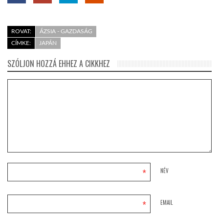
ROVAT:
ÁZSIA - GAZDASÁG
CÍMKE:
JAPÁN
SZÓLJON HOZZÁ EHHEZ A CIKKHEZ
*
NÉV
*
EMAIL