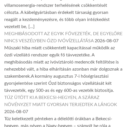
villamosenergia-rendszer terhelésének csökkentését
célozta. A kábelgyártásban érdekelt társaság gyorsan
reagált a kezdeményezésre, és több olyan intézkedést
vezetett be, […]
MEGHIBÁSODOTT AZ EGYIK FŐVEZETÉK, DE EGYELŐRE
NINCS VESZÉLYBEN ÓZD IVÓVÍZELLÁTÁSA
2026-08-07
Műszaki hiba miatt csökkentett kapacitással működik az
ózdi vízellátó rendszer egyik fő távvezetéke. A
meghibásodás miatt az ivóvíztároló medencék feltöltése is
nehezebbé vált, a hiba elhárításán azonban már dolgoznak a
szakemberek.A kormány augusztus 7-i hőségriasztási
gyorsjelentése szerint Ózd biztonságos vízellátását két
távvezeték, egy 500-as és egy 600-as vezeték biztosítja.
TŰZ ÜTÖTT KI A BEKECSI-HEGYEN, A SZÁRAZ
NÖVÉNYZET MIATT GYORSAN TERJEDTEK A LÁNGOK
2026-08-07
Tűz keletkezett pénteken a délelőtti órákban a Bekecsi-
hegyen, más néven a Nagy-hegyen – számolt be róla a