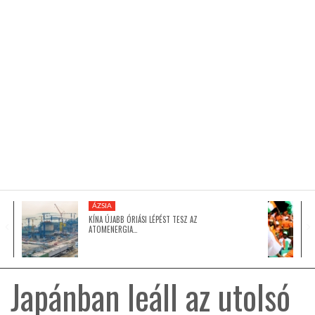
KÖZEL-KELET
AUSZTRÁLIA
A VILÁG ITTHON
MÉDIA
ÁZSIA
KÍNA ÚJABB ÓRIÁSI LÉPÉST TESZ AZ
ATOMENERGIA…
GLOBOTV BP
Japánban leáll az utolsó
HÍR3D