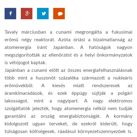
LATIMO.HU
Tavaly márciusban a cunami megrongálta a fukusimai
GLOBOBOOK
erőmű négy reaktorát. Azóta óriási a bizalmatlanság az
atomenergia iránt Japánban. A hatóságok nagyon
megszigorították az ellenőrzést és a helyi önkormányzatok
is vétójogot kaptak.
Japánban a cunami előtt az összes energiafelhasználásnak
több mint a huszonöt százaléka származott a nukleáris
erőművekből. A kiesés miatt rendszeresek az
áramkimaradások, és ezek éppúgy sújtják a polgári
lakosságot, mint a nagyipart. A nagy elektromos
szolgáltatók jelezték, hogy atomenergia nélkül nem tudják
garantálni az ország energiabiztonságát. A kormány
kidolgozott ugyan terveket, de ezekről kiderült, hogy
túlságosan költségesek, ráadásul környezetszennyezőek is.