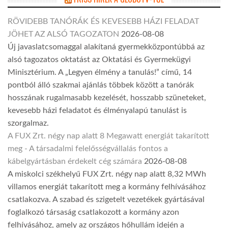
RÖVIDEBB TANÓRÁK ÉS KEVESEBB HÁZI FELADAT
JÖHET AZ ALSÓ TAGOZATON
2026-08-08
Új javaslatcsomaggal alakítaná gyermekközpontúbbá az
alsó tagozatos oktatást az Oktatási és Gyermekügyi
Minisztérium. A „Legyen élmény a tanulás!” című, 14
pontból álló szakmai ajánlás többek között a tanórák
hosszának rugalmasabb kezelését, hosszabb szüneteket,
kevesebb házi feladatot és élményalapú tanulást is
szorgalmaz.
A FUX Zrt. négy nap alatt 8 Megawatt energiát takarított
meg - A társadalmi felelősségvállalás fontos a
kábelgyártásban érdekelt cég számára
2026-08-08
A miskolci székhelyű FUX Zrt. négy nap alatt 8,32 MWh
villamos energiát takarított meg a kormány felhívásához
csatlakozva. A szabad és szigetelt vezetékek gyártásával
foglalkozó társaság csatlakozott a kormány azon
felhívásához, amely az országos hőhullám idején a