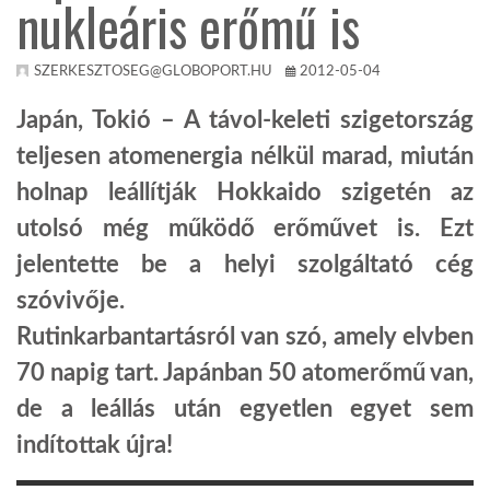
nukleáris erőmű is
TROPICALMAGAZIN
SZERKESZTOSEG@GLOBOPORT.HU
2012-05-04
GLOBOTV
Japán, Tokió – A távol-keleti szigetország
teljesen atomenergia nélkül marad, miután
AFRIKA TUDÁSTÁR
holnap leállítják Hokkaido szigetén az
utolsó még működő erőművet is. Ezt
A NAP SZÉPE
jelentette be a helyi szolgáltató cég
szóvivője.
LINKTR.EE
Rutinkarbantartásról van szó, amely elvben
70 napig tart. Japánban 50 atomerőmű van,
GLOBOZSARU
de a leállás után egyetlen egyet sem
indítottak újra!
DOBRAVERO.HU