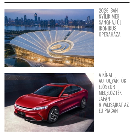
2026-BAN
NYÍLIK MEG
SANGHAJ ÚJ
IKONIKUS
OPERAHÁZA
A KÍNAI
AUTÓGYÁRTÓK
ELŐSZÖR
MEGELŐZTÉK
JAPÁN
RIVÁLISAIKAT AZ
EU PIACÁN