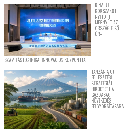
KÍNA ÚJ
KORSZAKOT
NYITOTT:
MEGNYÍLT AZ
ORSZÁG ELSŐ
ŰR-
SZÁMÍTÁSTECHNIKAI INNOVÁCIÓS KÖZPONTJA
TANZÁNIA ÚJ
FEJLESZTÉSI
STRATÉGIÁT
HIRDETETT A
GAZDASÁGI
NÖVEKEDÉS
FELGYORSÍTÁSÁRA