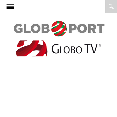
FŐOLDAL
AFRIKA
EURÓPA
ÁZSIA
ÉSZAK-AMERIKA
LATIN-AMERIKA