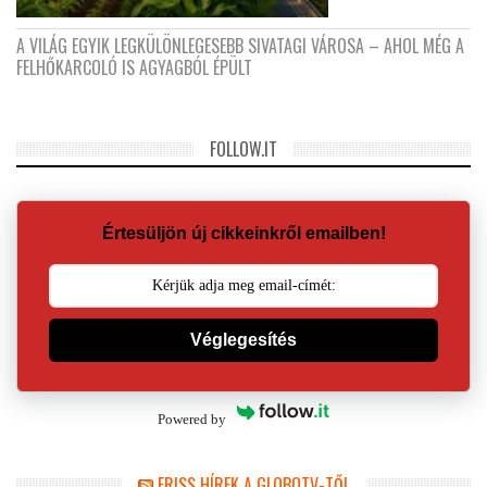
A VILÁG EGYIK LEGKÜLÖNLEGESEBB SIVATAGI VÁROSA – AHOL MÉG A
FELHŐKARCOLÓ IS AGYAGBÓL ÉPÜLT
FOLLOW.IT
Értesüljön új cikkeinkről emailben!
Véglegesítés
Powered by
FRISS HÍREK A GLOBOTV-TŐL