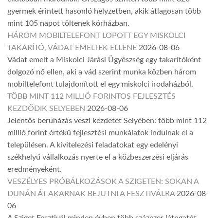
gyermek érintett hasonló helyzetben, akik átlagosan több
mint 105 napot töltenek kórházban.
HÁROM MOBILTELEFONT LOPOTT EGY MISKOLCI
TAKARÍTÓ, VÁDAT EMELTEK ELLENE
2026-08-06
Vádat emelt a Miskolci Járási Ügyészség egy takarítóként
dolgozó nő ellen, aki a vád szerint munka közben három
mobiltelefont tulajdonított el egy miskolci irodaházból.
TÖBB MINT 112 MILLIÓ FORINTOS FEJLESZTÉS
KEZDŐDIK SELYEBEN
2026-08-06
Jelentős beruházás veszi kezdetét Selyében: több mint 112
millió forint értékű fejlesztési munkálatok indulnak el a
településen. A kivitelezési feladatokat egy edelényi
székhelyű vállalkozás nyerte el a közbeszerzési eljárás
eredményeként.
VESZÉLYES PRÓBÁLKOZÁSOK A SZIGETEN: SOKAN A
DUNÁN ÁT AKARNAK BEJUTNI A FESZTIVÁLRA
2026-08-
06
A Sziget Fesztivál minden évben több százezer látogatót