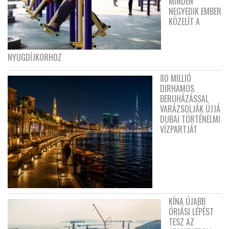
MINDEN
NEGYEDIK EMBER
KÖZELÍT A
NYUGDÍJKORHOZ
80 MILLIÓ
DIRHAMOS
BERUHÁZÁSSAL
VARÁZSOLJÁK ÚJJÁ
DUBAI TÖRTÉNELMI
VÍZPARTJÁT
KÍNA ÚJABB
ÓRIÁSI LÉPÉST
TESZ AZ