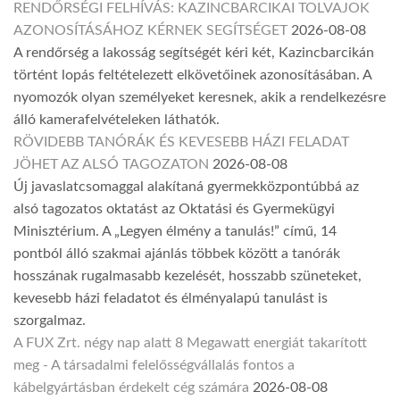
RENDŐRSÉGI FELHÍVÁS: KAZINCBARCIKAI TOLVAJOK
AZONOSÍTÁSÁHOZ KÉRNEK SEGÍTSÉGET
2026-08-08
A rendőrség a lakosság segítségét kéri két, Kazincbarcikán
történt lopás feltételezett elkövetőinek azonosításában. A
nyomozók olyan személyeket keresnek, akik a rendelkezésre
álló kamerafelvételeken láthatók.
RÖVIDEBB TANÓRÁK ÉS KEVESEBB HÁZI FELADAT
JÖHET AZ ALSÓ TAGOZATON
2026-08-08
Új javaslatcsomaggal alakítaná gyermekközpontúbbá az
alsó tagozatos oktatást az Oktatási és Gyermekügyi
Minisztérium. A „Legyen élmény a tanulás!” című, 14
pontból álló szakmai ajánlás többek között a tanórák
hosszának rugalmasabb kezelését, hosszabb szüneteket,
kevesebb házi feladatot és élményalapú tanulást is
szorgalmaz.
A FUX Zrt. négy nap alatt 8 Megawatt energiát takarított
meg - A társadalmi felelősségvállalás fontos a
kábelgyártásban érdekelt cég számára
2026-08-08