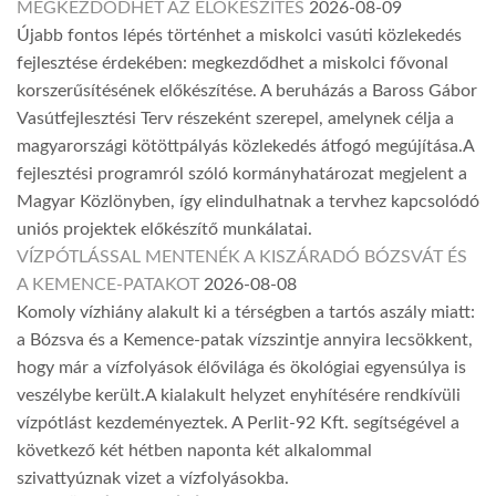
MEGKEZDŐDHET AZ ELŐKÉSZÍTÉS
2026-08-09
Újabb fontos lépés történhet a miskolci vasúti közlekedés
fejlesztése érdekében: megkezdődhet a miskolci fővonal
korszerűsítésének előkészítése. A beruházás a Baross Gábor
Vasútfejlesztési Terv részeként szerepel, amelynek célja a
magyarországi kötöttpályás közlekedés átfogó megújítása.A
fejlesztési programról szóló kormányhatározat megjelent a
Magyar Közlönyben, így elindulhatnak a tervhez kapcsolódó
uniós projektek előkészítő munkálatai.
VÍZPÓTLÁSSAL MENTENÉK A KISZÁRADÓ BÓZSVÁT ÉS
A KEMENCE-PATAKOT
2026-08-08
Komoly vízhiány alakult ki a térségben a tartós aszály miatt:
a Bózsva és a Kemence-patak vízszintje annyira lecsökkent,
hogy már a vízfolyások élővilága és ökológiai egyensúlya is
veszélybe került.A kialakult helyzet enyhítésére rendkívüli
vízpótlást kezdeményeztek. A Perlit-92 Kft. segítségével a
következő két hétben naponta két alkalommal
szivattyúznak vizet a vízfolyásokba.