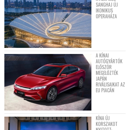
SANGHAJ ÚJ
IKONIKUS
OPERAHÁZA
A KÍNAI
AUTÓGYÁRTÓK
ELŐSZÖR
MEGELŐZTÉK
JAPÁN
RIVÁLISAIKAT AZ
EU PIACÁN
KÍNA ÚJ
KORSZAKOT
NYITOTT: