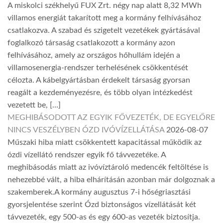
A miskolci székhelyű FUX Zrt. négy nap alatt 8,32 MWh
villamos energiát takarított meg a kormány felhívásához
csatlakozva. A szabad és szigetelt vezetékek gyártásával
foglalkozó társaság csatlakozott a kormány azon
felhívásához, amely az országos hőhullám idején a
villamosenergia-rendszer terhelésének csökkentését
célozta. A kábelgyártásban érdekelt társaság gyorsan
reagált a kezdeményezésre, és több olyan intézkedést
vezetett be, […]
MEGHIBÁSODOTT AZ EGYIK FŐVEZETÉK, DE EGYELŐRE
NINCS VESZÉLYBEN ÓZD IVÓVÍZELLÁTÁSA
2026-08-07
Műszaki hiba miatt csökkentett kapacitással működik az
ózdi vízellátó rendszer egyik fő távvezetéke. A
meghibásodás miatt az ivóvíztároló medencék feltöltése is
nehezebbé vált, a hiba elhárításán azonban már dolgoznak a
szakemberek.A kormány augusztus 7-i hőségriasztási
gyorsjelentése szerint Ózd biztonságos vízellátását két
távvezeték, egy 500-as és egy 600-as vezeték biztosítja.