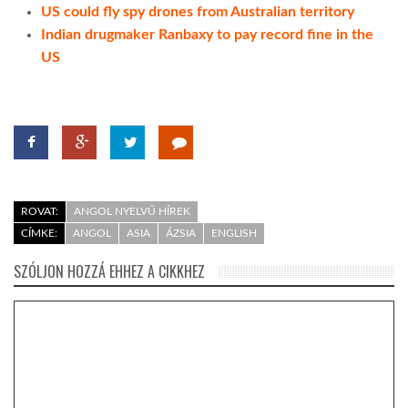
US could fly spy drones from Australian territory
Indian drugmaker Ranbaxy to pay record fine in the
US
ROVAT:
ANGOL NYELVŰ HÍREK
CÍMKE:
ANGOL
ASIA
ÁZSIA
ENGLISH
SZÓLJON HOZZÁ EHHEZ A CIKKHEZ