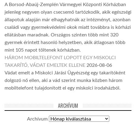
A Borsod-Abaúj-Zemplén Vármegyei Központi Kórházban
jelenleg negyven olyan csecsemő tartózkodik, akik egészségi
állapotuk alapján már elhagyhatnák az intézményt, azonban
családi vagy gyermekvédelmi okok miatt továbbra is kórházi
ellátásban maradnak. Országos szinten több mint 320
gyermek érintett hasonló helyzetben, akik átlagosan több
mint 105 napot töltenek kórházban.
HÁROM MOBILTELEFONT LOPOTT EGY MISKOLCI
TAKARÍTÓ, VÁDAT EMELTEK ELLENE
2026-08-06
Vádat emelt a Miskolci Járási Ügyészség egy takarítóként
dolgozó nő ellen, aki a vád szerint munka közben három
mobiltelefont tulajdonított el egy miskolci irodaházból.
ARCHÍVUM
Archívum