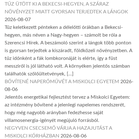
TŰZ ÜTÖTT KI A BEKECSI-HEGYEN, A SZÁRAZ
NÖVÉNYZET MIATT GYORSAN TERJEDTEK A LÁNGOK
2026-08-07
Tűz keletkezett pénteken a délelőtti órákban a Bekecsi-
hegyen, más néven a Nagy-hegyen – számolt be róla a
Szerencsi Hírek. A beszámoló szerint a lángok több ponton
is gyorsan terjedtek a kiszáradt, földközeli növényzetben. A
tűz időnként a fák lombkoronáját is elérte, így a füst
messziről is jól látható volt. A környéken jelentős számban
találhatók szőlőültetvények, […]
BŐVÍTENÉ NAPERŐMŰVÉT A MISKOLCI EGYETEM
2026-
08-06
Jelentős energetikai fejlesztést tervez a Miskolci Egyetem:
az intézmény bővítené a jelenlegi napelemes rendszerét,
hogy még nagyobb arányban fedezhesse saját
villamosenergia-igényét megújuló forrásból.
NEGYVEN CSECSEMŐ VÁRJA A HAZAJUTÁST A
MISKOLCI KÓRHÁZBAN
2026-08-06