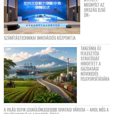
MEGNYÍLT AZ
ORSZÁG ELSŐ
ŰR-
SZÁMÍTÁSTECHNIKAI INNOVÁCIÓS KÖZPONTJA
TANZÁNIA ÚJ
FEJLESZTÉSI
STRATÉGIÁT
HIRDETETT A
GAZDASÁGI
NÖVEKEDÉS
FELGYORSÍTÁSÁRA
A VILÁG EGYIK LEGKÜLÖNLEGESEBB SIVATAGI VÁROSA – AHOL MÉG A