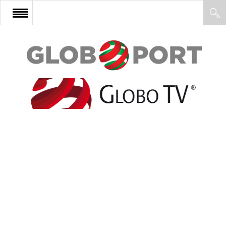
FŐOLDAL
AFRIKA
EURÓPA
ÁZSIA
ÉSZAK-AMERIKA
LATIN-AMERIKA