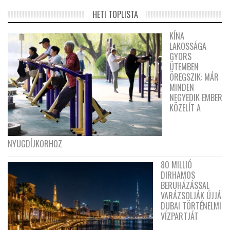
HETI TOPLISTA
KÍNA
LAKOSSÁGA
GYORS
ÜTEMBEN
ÖREGSZIK: MÁR
MINDEN
NEGYEDIK EMBER
KÖZELÍT A
NYUGDÍJKORHOZ
80 MILLIÓ
DIRHAMOS
BERUHÁZÁSSAL
VARÁZSOLJÁK ÚJJÁ
DUBAI TÖRTÉNELMI
VÍZPARTJÁT