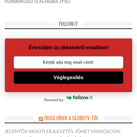
FELHŐKARCOLÓ IS AGYAGBÓL ÉPÜLT
FOLLOW.IT
Értesüljön új cikkeinkről emailben!
Véglegesítés
Powered by
FRISS HÍREK A GLOBOTV-TŐL
JELENTŐS VASÚTI FEJLESZTÉS JÖHET MISKOLCON,