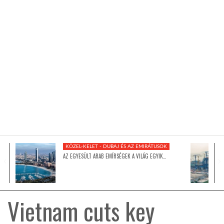
KÖZEL-KELET
AUSZTRÁLIA
A VILÁG ITTHON
MÉDIA
KÖZEL-KELET - DUBAJ ÉS AZ EMIRÁTUSOK
AZ EGYESÜLT ARAB EMÍRSÉGEK A VILÁG EGYIK…
GLOBOTV BP
Vietnam cuts key
HÍR3D