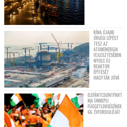
KÍNA ÚJABB
ÓRIÁSI LÉPÉST
TESZ AZ
ATOMENERGIA
FEJLESZTÉSÉBEN:
NYOLC ÚJ
REAKTOR
ÉPÍTÉSÉT
HAGYTÁK JÓVÁ
ELEFÁNTCSONTPART
MA ÜNNEPLI
FÜGGETLENSÉGÉNEK
66. ÉVFORDULÓJÁT