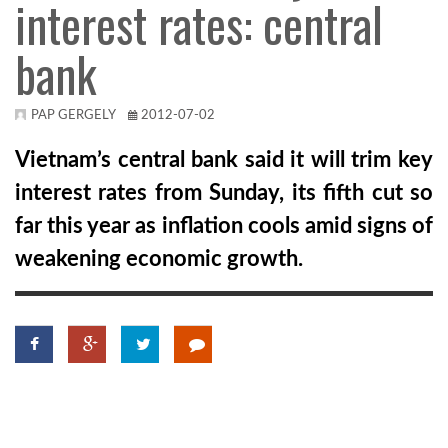
interest rates: central
TROPICALMAGAZIN
bank
GLOBOTV
PAP GERGELY
2012-07-02
Vietnam’s central bank said it will trim key
AFRIKA TUDÁSTÁR
interest rates from Sunday, its fifth cut so
far this year as inflation cools amid signs of
A NAP SZÉPE
weakening economic growth.
LINKTR.EE
GLOBOZSARU
DOBRAVERO.HU