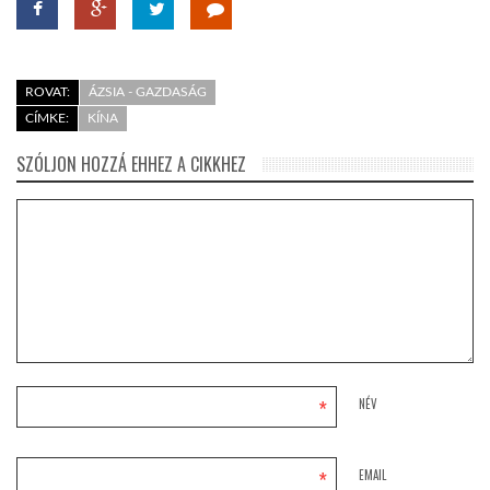
ROVAT:
ÁZSIA - GAZDASÁG
CÍMKE:
KÍNA
SZÓLJON HOZZÁ EHHEZ A CIKKHEZ
*
NÉV
*
EMAIL