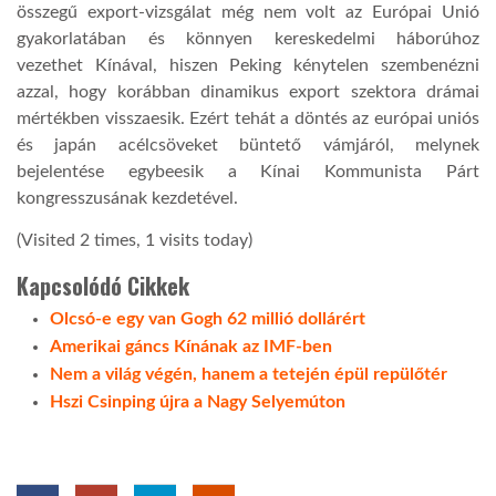
összegű export-vizsgálat még nem volt az Európai Unió
gyakorlatában és könnyen kereskedelmi háborúhoz
LATIMO.HU
vezethet Kínával, hiszen Peking kénytelen szembenézni
azzal, hogy korábban dinamikus export szektora drámai
mértékben visszaesik. Ezért tehát a döntés az európai uniós
GLOBOBOOK
és japán acélcsöveket büntető vámjáról, melynek
bejelentése egybeesik a Kínai Kommunista Párt
kongresszusának kezdetével.
(Visited 2 times, 1 visits today)
Kapcsolódó Cikkek
Olcsó-e egy van Gogh 62 millió dollárért
Amerikai gáncs Kínának az IMF-ben
Nem a világ végén, hanem a tetején épül repülőtér
Hszi Csinping újra a Nagy Selyemúton