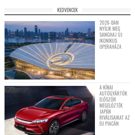
KEDVENCEK
2026-BAN
NYÍLIK MEG
SANGHAJ ÚJ
IKONIKUS
OPERAHÁZA
A KÍNAI
AUTÓGYÁRTÓK
ELŐSZÖR
MEGELŐZTÉK
JAPÁN
RIVÁLISAIKAT AZ
EU PIACÁN