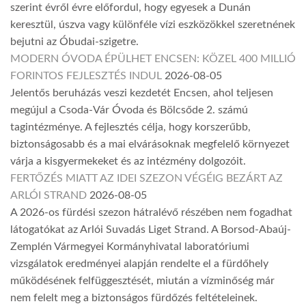
szerint évről évre előfordul, hogy egyesek a Dunán
keresztül, úszva vagy különféle vízi eszközökkel szeretnének
bejutni az Óbudai-szigetre.
MODERN ÓVODA ÉPÜLHET ENCSEN: KÖZEL 400 MILLIÓ
FORINTOS FEJLESZTÉS INDUL
2026-08-05
Jelentős beruházás veszi kezdetét Encsen, ahol teljesen
megújul a Csoda-Vár Óvoda és Bölcsőde 2. számú
tagintézménye. A fejlesztés célja, hogy korszerűbb,
biztonságosabb és a mai elvárásoknak megfelelő környezet
várja a kisgyermekeket és az intézmény dolgozóit.
FERTŐZÉS MIATT AZ IDEI SZEZON VÉGÉIG BEZÁRT AZ
ARLÓI STRAND
2026-08-05
A 2026-os fürdési szezon hátralévő részében nem fogadhat
látogatókat az Arlói Suvadás Liget Strand. A Borsod-Abaúj-
Zemplén Vármegyei Kormányhivatal laboratóriumi
vizsgálatok eredményei alapján rendelte el a fürdőhely
működésének felfüggesztését, miután a vízminőség már
nem felelt meg a biztonságos fürdőzés feltételeinek.