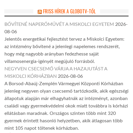
FRISS HÍREK A GLOBOTV-TŐL
BŐVÍTENÉ NAPERŐMŰVÉT A MISKOLCI EGYETEM
2026-
08-06
Jelentős energetikai fejlesztést tervez a Miskolci Egyetem:
az intézmény bővítené a jelenlegi napelemes rendszerét,
hogy még nagyobb arányban fedezhesse saját
villamosenergia-igényét megújuló forrásból.
NEGYVEN CSECSEMŐ VÁRJA A HAZAJUTÁST A
MISKOLCI KÓRHÁZBAN
2026-08-06
A Borsod-Abaúj-Zemplén Vármegyei Központi Kórházban
jelenleg negyven olyan csecsemő tartózkodik, akik egészségi
állapotuk alapján már elhagyhatnák az intézményt, azonban
családi vagy gyermekvédelmi okok miatt továbbra is kórházi
ellátásban maradnak. Országos szinten több mint 320
gyermek érintett hasonló helyzetben, akik átlagosan több
mint 105 napot töltenek kórházban.