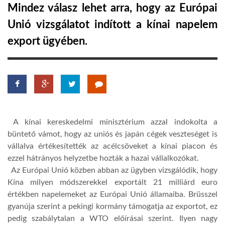
Mindez válasz lehet arra, hogy az Európai
TROPICALMAGAZIN
Unió vizsgálatot indított a kínai napelem
export ügyében.
GLOBOTV
AFRIKA TUDÁSTÁR
A NAP SZÉPE
A kínai kereskedelmi minisztérium azzal indokolta a
büntető vámot, hogy az uniós és japán cégek veszteséget is
vállalva értékesítették az acélcsöveket a kínai piacon és
LINKTR.EE
ezzel hátrányos helyzetbe hozták a hazai vállalkozókat.
Az Európai Unió közben abban az ügyben vizsgálódik, hogy
Kína milyen módszerekkel exportált 21 milliárd euro
GLOBOZSARU
értékben napelemeket az Európai Unió államaiba. Brüsszel
gyanúja szerint a pekingi kormány támogatja az exportot, ez
DOBRAVERO.HU
pedig szabálytalan a WTO előírásai szerint. Ilyen nagy