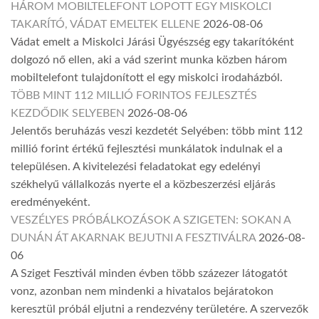
HÁROM MOBILTELEFONT LOPOTT EGY MISKOLCI
TAKARÍTÓ, VÁDAT EMELTEK ELLENE
2026-08-06
Vádat emelt a Miskolci Járási Ügyészség egy takarítóként
dolgozó nő ellen, aki a vád szerint munka közben három
mobiltelefont tulajdonított el egy miskolci irodaházból.
TÖBB MINT 112 MILLIÓ FORINTOS FEJLESZTÉS
KEZDŐDIK SELYEBEN
2026-08-06
Jelentős beruházás veszi kezdetét Selyében: több mint 112
millió forint értékű fejlesztési munkálatok indulnak el a
településen. A kivitelezési feladatokat egy edelényi
székhelyű vállalkozás nyerte el a közbeszerzési eljárás
eredményeként.
VESZÉLYES PRÓBÁLKOZÁSOK A SZIGETEN: SOKAN A
DUNÁN ÁT AKARNAK BEJUTNI A FESZTIVÁLRA
2026-08-
06
A Sziget Fesztivál minden évben több százezer látogatót
vonz, azonban nem mindenki a hivatalos bejáratokon
keresztül próbál eljutni a rendezvény területére. A szervezők