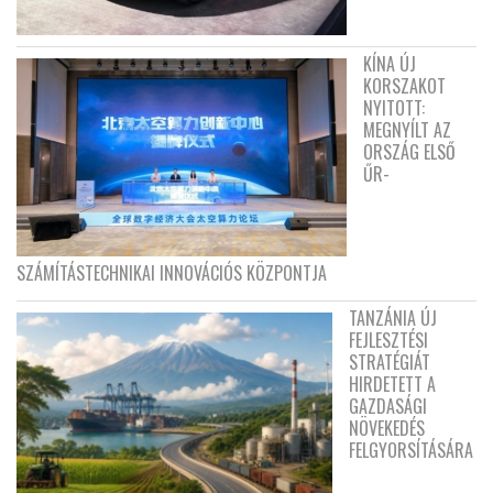
KÍNA ÚJ
KORSZAKOT
NYITOTT:
MEGNYÍLT AZ
ORSZÁG ELSŐ
ŰR-
SZÁMÍTÁSTECHNIKAI INNOVÁCIÓS KÖZPONTJA
TANZÁNIA ÚJ
FEJLESZTÉSI
STRATÉGIÁT
HIRDETETT A
GAZDASÁGI
NÖVEKEDÉS
FELGYORSÍTÁSÁRA