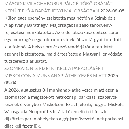
MÁSODIK VILÁGHÁBORÚS PÁNCÉLTÖRŐ GRÁNÁT
KERÜLT ELŐ A BARÁTHEGYI MAJORSÁGBAN
2026-08-05
Különleges esemény szakította meg hétfőn a Szimbiózis
Alapítvány Baráthegyi Majorságában zajló tanösvény-
fejlesztési munkálatokat. Az erdei útszakasz építése során
egy munkagép egy robbanótestnek látszó tárgyat fordított
ki a földből.A helyszínre érkező rendőrjárőr a területet
azonnal biztosította, majd értesítette a Magyar Honvédség
tűzszerész alakulatát.
SZOMBATON IS FIZETNI KELL A PARKOLÁSÉRT
MISKOLCON A MUNKANAP-ÁTHELYEZÉS MIATT
2026-
08-04
A 2026. augusztus 8-i munkanap-áthelyezés miatt ezen a
szombaton a megszokott hétköznapi parkolási szabályok
lesznek érvényben Miskolcon. Ez azt jelenti, hogy a Miskolci
Városgazda Nonprofit Kft. által üzemeltetett felszíni
díjköteles parkolóhelyeken a gépjárművezetőknek parkolási
díjat kell fizetniük.