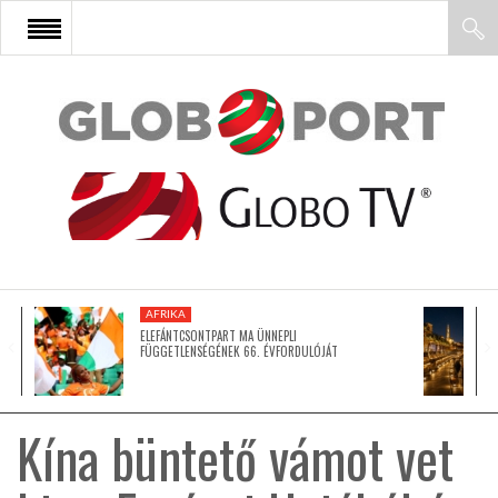
FŐOLDAL
AFRIKA
EURÓPA
AFRIKA
ÁZSIA
ELEFÁNTCSONTPART MA ÜNNEPLI
FÜGGETLENSÉGÉNEK 66. ÉVFORDULÓJÁT
ÉSZAK-AMERIKA
Kína büntető vámot vet
LATIN-AMERIKA