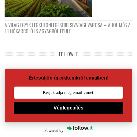
A VILÁG EGYIK LEGKÜLÖNLEGESEBB SIVATAGI VÁROSA – AHOL MÉG A
FELHŐKARCOLÓ IS AGYAGBÓL ÉPÜLT
FOLLOW.IT
Értesüljön új cikkeinkről emailben!
Véglegesítés
Powered by