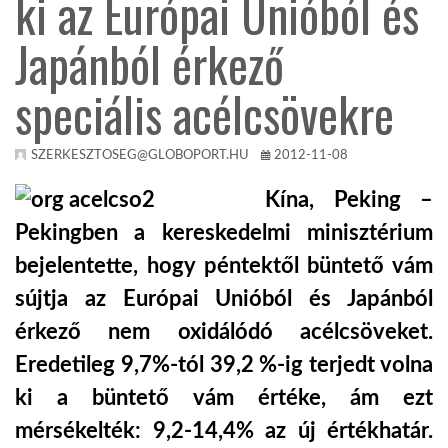
ki az Európai Unióból és
Japánból érkező
KÖZEL-KELET
speciális acélcsövekre
AUSZTRÁLIA
SZERKESZTOSEG@GLOBOPORT.HU
2012-11-08
A VILÁG ITTHON
Kína, Peking –
Pekingben a kereskedelmi minisztérium
MÉDIA
bejelentette, hogy péntektől büntető vám
sújtja az Európai Unióból és Japánból
érkező nem oxidálódó acélcsöveket.
Eredetileg 9,7%-tól 39,2 %-ig terjedt volna
GLOBOTV BP
ki a büntető vám értéke, ám ezt
HÍR3D
mérsékelték: 9,2-14,4% az új értékhatár.