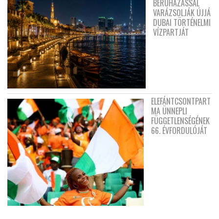
BERUHÁZÁSSAL
VARÁZSOLJÁK ÚJJÁ
DUBAI TÖRTÉNELMI
VÍZPARTJÁT
ELEFÁNTCSONTPART
MA ÜNNEPLI
FÜGGETLENSÉGÉNEK
66. ÉVFORDULÓJÁT