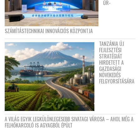
ŰR-
SZÁMÍTÁSTECHNIKAI INNOVÁCIÓS KÖZPONTJA
TANZÁNIA ÚJ
FEJLESZTÉSI
STRATÉGIÁT
HIRDETETT A
GAZDASÁGI
NÖVEKEDÉS
FELGYORSÍTÁSÁRA
A VILÁG EGYIK LEGKÜLÖNLEGESEBB SIVATAGI VÁROSA – AHOL MÉG A
FELHŐKARCOLÓ IS AGYAGBÓL ÉPÜLT