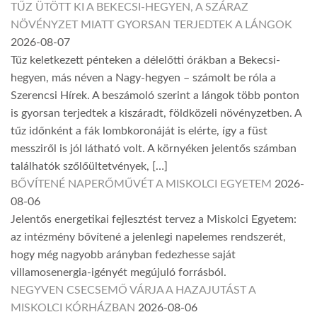
TŰZ ÜTÖTT KI A BEKECSI-HEGYEN, A SZÁRAZ
NÖVÉNYZET MIATT GYORSAN TERJEDTEK A LÁNGOK
2026-08-07
Tűz keletkezett pénteken a délelőtti órákban a Bekecsi-
hegyen, más néven a Nagy-hegyen – számolt be róla a
Szerencsi Hírek. A beszámoló szerint a lángok több ponton
is gyorsan terjedtek a kiszáradt, földközeli növényzetben. A
tűz időnként a fák lombkoronáját is elérte, így a füst
messziről is jól látható volt. A környéken jelentős számban
találhatók szőlőültetvények, […]
BŐVÍTENÉ NAPERŐMŰVÉT A MISKOLCI EGYETEM
2026-
08-06
Jelentős energetikai fejlesztést tervez a Miskolci Egyetem:
az intézmény bővítené a jelenlegi napelemes rendszerét,
hogy még nagyobb arányban fedezhesse saját
villamosenergia-igényét megújuló forrásból.
NEGYVEN CSECSEMŐ VÁRJA A HAZAJUTÁST A
MISKOLCI KÓRHÁZBAN
2026-08-06