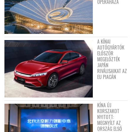
OPERAHÁZA
A KÍNAI
AUTÓGYÁRTÓK
ELŐSZÖR
MEGELŐZTÉK
JAPÁN
RIVÁLISAIKAT AZ
EU PIACÁN
KÍNA ÚJ
KORSZAKOT
NYITOTT:
MEGNYÍLT AZ
ORSZÁG ELSŐ