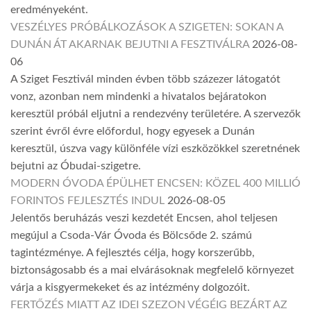
eredményeként.
VESZÉLYES PRÓBÁLKOZÁSOK A SZIGETEN: SOKAN A
DUNÁN ÁT AKARNAK BEJUTNI A FESZTIVÁLRA
2026-08-
06
A Sziget Fesztivál minden évben több százezer látogatót
vonz, azonban nem mindenki a hivatalos bejáratokon
keresztül próbál eljutni a rendezvény területére. A szervezők
szerint évről évre előfordul, hogy egyesek a Dunán
keresztül, úszva vagy különféle vízi eszközökkel szeretnének
bejutni az Óbudai-szigetre.
MODERN ÓVODA ÉPÜLHET ENCSEN: KÖZEL 400 MILLIÓ
FORINTOS FEJLESZTÉS INDUL
2026-08-05
Jelentős beruházás veszi kezdetét Encsen, ahol teljesen
megújul a Csoda-Vár Óvoda és Bölcsőde 2. számú
tagintézménye. A fejlesztés célja, hogy korszerűbb,
biztonságosabb és a mai elvárásoknak megfelelő környezet
várja a kisgyermekeket és az intézmény dolgozóit.
FERTŐZÉS MIATT AZ IDEI SZEZON VÉGÉIG BEZÁRT AZ