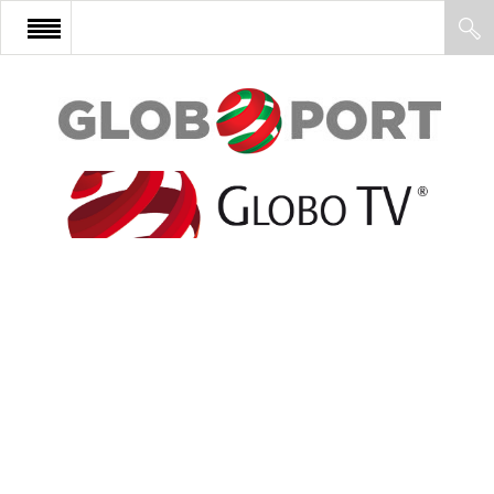
FŐOLDAL
AFRIKA
EURÓPA
ÁZSIA
ÉSZAK-AMERIKA
LATIN-AMERIKA