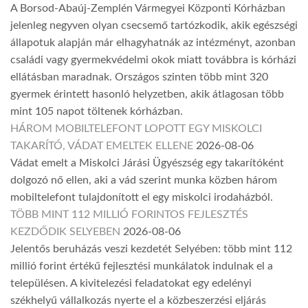
A Borsod-Abaúj-Zemplén Vármegyei Központi Kórházban
jelenleg negyven olyan csecsemő tartózkodik, akik egészségi
állapotuk alapján már elhagyhatnák az intézményt, azonban
családi vagy gyermekvédelmi okok miatt továbbra is kórházi
ellátásban maradnak. Országos szinten több mint 320
gyermek érintett hasonló helyzetben, akik átlagosan több
mint 105 napot töltenek kórházban.
HÁROM MOBILTELEFONT LOPOTT EGY MISKOLCI
TAKARÍTÓ, VÁDAT EMELTEK ELLENE
2026-08-06
Vádat emelt a Miskolci Járási Ügyészség egy takarítóként
dolgozó nő ellen, aki a vád szerint munka közben három
mobiltelefont tulajdonított el egy miskolci irodaházból.
TÖBB MINT 112 MILLIÓ FORINTOS FEJLESZTÉS
KEZDŐDIK SELYEBEN
2026-08-06
Jelentős beruházás veszi kezdetét Selyében: több mint 112
millió forint értékű fejlesztési munkálatok indulnak el a
településen. A kivitelezési feladatokat egy edelényi
székhelyű vállalkozás nyerte el a közbeszerzési eljárás