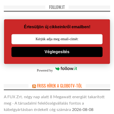
FOLLOW.IT
Értesüljön új cikkeinkről emailben!
Véglegesítés
Powered by
FRISS HÍREK A GLOBOTV-TŐL
A FUX Zrt. négy nap alatt 8 Megawatt energiát takarított
meg - A társadalmi felelősségvállalás fontos a
kábelgyártásban érdekelt cég számára
2026-08-08