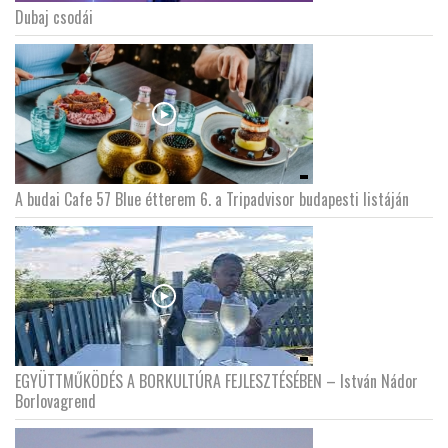
Dubaj csodái
A budai Cafe 57 Blue étterem 6. a Tripadvisor budapesti listáján
EGYÜTTMŰKÖDÉS A BORKULTÚRA FEJLESZTÉSÉBEN – István Nádor
Borlovagrend