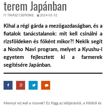
terem Japánban
TROPICALMAGAZIN
TIKÁSZ CSEPERKE
2014-01-31
GLOBOTV
Kihal a régi gárda a mezőgazdaságban, és a
fiatalok tanácstalanok: mit kell csinálni a
AFRIKA TUDÁSTÁR
rizsföldeken és főként mikor?! Nekik segít
a Nosho Navi program, melyet a Kyushu-i
A NAP SZÉPE
egyetem fejlesztett ki a farmerek
segítésére Japánban.
LINKTR.EE
GLOBOZSARU
DOBRAVERO.HU
Mennyi víz kell a rizsnek? Ez függ az időjárástól, a földtől és