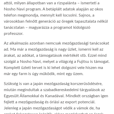
attól, milyen állapotban van a rizspalánta – ismerteti a
Nosho Navi program. A betáplált adatok alapján az okos
LATIMO.HU
telefon megmondja, mennyit kell locsolni. Sajnos, a
városokban felnőtt generáció az öregek tapasztalata nélkül
GLOBOBOOK
tanácstalan – magyarázza a programot kidolgozó
professzor.
Az alkalmazás azonban nemcsak mezőgazdasági tanácsokat
ad. Ma már a mezőgazdaság is nagy üzlet, ismerni kell az
árakat, az adókat, a támogatások mértékét stb. Ezzel mind
szolgál a Nosho Navi, melyet a világcég a Fujitsu is támogat.
Komplett üzleti tervet is ki lehet dolgozni vele hiszen ma
már egy farm is úgy működik, mint egy üzem.
Szükség is van a japán mezőgazdaság korszerűsödésére,
miután megindultak a szabadkereskedelmi tárgyalások az
Egyesült Államokkal és Kanadával. Mindkét országban igen
fejlett a mezőgazdaság és óriási az export potenciál.
Jelenleg a japán mezőgazdaságot védik a vámok de, ha