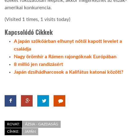
ezeket fokozatosan leépítik, akkor megérkezhet az észak-
amerikai konkurencia.
(Visited 1 times, 1 visits today)
Kapcsolódó Cikkek
A japán szökőárban elhunyt nőtől kapott levelet a
családja
Nagy örömhír a Rámen rajongóknak Európában
8 millió jen randizásért
Japán dzsihádharcosok a Kalifátus katonai között?
ROVAT:
ÁZSIA - GAZDASÁG
CÍMKE:
JAPÁN