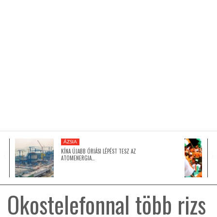
KÖZEL-KELET
AUSZTRÁLIA
A VILÁG ITTHON
MÉDIA
ÁZSIA
KÍNA ÚJABB ÓRIÁSI LÉPÉST TESZ AZ
ATOMENERGIA…
GLOBOTV BP
Okostelefonnal több rizs
HÍR3D