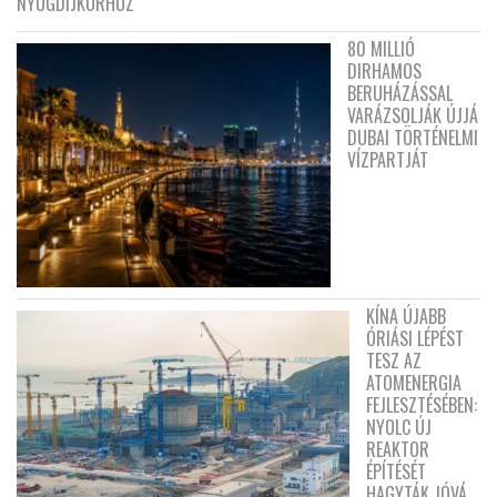
NYUGDÍJKORHOZ
80 MILLIÓ
DIRHAMOS
BERUHÁZÁSSAL
VARÁZSOLJÁK ÚJJÁ
DUBAI TÖRTÉNELMI
VÍZPARTJÁT
KÍNA ÚJABB
ÓRIÁSI LÉPÉST
TESZ AZ
ATOMENERGIA
FEJLESZTÉSÉBEN:
NYOLC ÚJ
REAKTOR
ÉPÍTÉSÉT
HAGYTÁK JÓVÁ