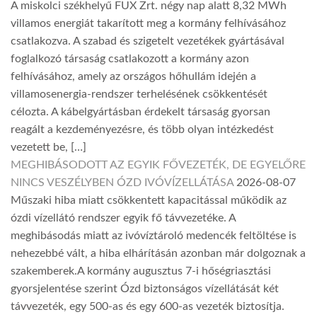
A miskolci székhelyű FUX Zrt. négy nap alatt 8,32 MWh
villamos energiát takarított meg a kormány felhívásához
csatlakozva. A szabad és szigetelt vezetékek gyártásával
foglalkozó társaság csatlakozott a kormány azon
felhívásához, amely az országos hőhullám idején a
villamosenergia-rendszer terhelésének csökkentését
célozta. A kábelgyártásban érdekelt társaság gyorsan
reagált a kezdeményezésre, és több olyan intézkedést
vezetett be, […]
MEGHIBÁSODOTT AZ EGYIK FŐVEZETÉK, DE EGYELŐRE
NINCS VESZÉLYBEN ÓZD IVÓVÍZELLÁTÁSA
2026-08-07
Műszaki hiba miatt csökkentett kapacitással működik az
ózdi vízellátó rendszer egyik fő távvezetéke. A
meghibásodás miatt az ivóvíztároló medencék feltöltése is
nehezebbé vált, a hiba elhárításán azonban már dolgoznak a
szakemberek.A kormány augusztus 7-i hőségriasztási
gyorsjelentése szerint Ózd biztonságos vízellátását két
távvezeték, egy 500-as és egy 600-as vezeték biztosítja.