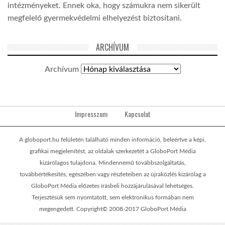
intézményeket. Ennek oka, hogy számukra nem sikerült
megfelelő gyermekvédelmi elhelyezést biztosítani.
ARCHÍVUM
Archívum
Impresszum
Kapcsolat
A globoport.hu felületén található minden információ, beleértve a képi,
grafikai megjelenítést, az oldalak szerkezetét a GloboPort Média
kizárólagos tulajdona. Mindennemű továbbszolgáltatás,
továbbértékesítés, egészében vagy részleteiben az újraközlés kizárólag a
GloboPort Média előzetes írásbeli hozzájárulásával lehetséges.
Terjesztésük sem nyomtatott, sem elektronikus formában nem
megengedett. Copyright© 2008-2017 GloboPort Média