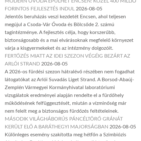
MODERN ÓVODA ÉPÜLHET ENCSEN: KÖZEL 400 MILLIÓ
FORINTOS FEJLESZTÉS INDUL
2026-08-05
Jelentős beruházás veszi kezdetét Encsen, ahol teljesen
megújul a Csoda-Vár Óvoda és Bölcsőde 2. számú
tagintézménye. A fejlesztés célja, hogy korszerűbb,
biztonságosabb és a mai elvárásoknak megfelelő környezet
várja a kisgyermekeket és az intézmény dolgozóit.
FERTŐZÉS MIATT AZ IDEI SZEZON VÉGÉIG BEZÁRT AZ
ARLÓI STRAND
2026-08-05
A 2026-os fürdési szezon hátralévő részében nem fogadhat
látogatókat az Arlói Suvadás Liget Strand. A Borsod-Abaúj-
Zemplén Vármegyei Kormányhivatal laboratóriumi
vizsgálatok eredményei alapján rendelte el a fürdőhely
működésének felfüggesztését, miután a vízminőség már
nem felelt meg a biztonságos fürdőzés feltételeinek.
MÁSODIK VILÁGHÁBORÚS PÁNCÉLTÖRŐ GRÁNÁT
KERÜLT ELŐ A BARÁTHEGYI MAJORSÁGBAN
2026-08-05
Különleges esemény szakította meg hétfőn a Szimbiózis