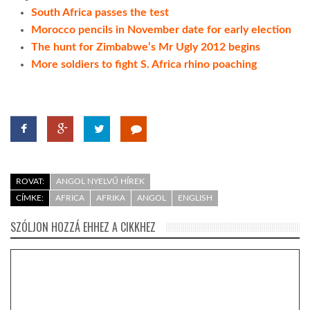
South Africa passes the test
Morocco pencils in November date for early election
The hunt for Zimbabwe’s Mr Ugly 2012 begins
More soldiers to fight S. Africa rhino poaching
ROVAT:
ANGOL NYELVŰ HÍREK
CÍMKE:
AFRICA
AFRIKA
ANGOL
ENGLISH
SZÓLJON HOZZÁ EHHEZ A CIKKHEZ