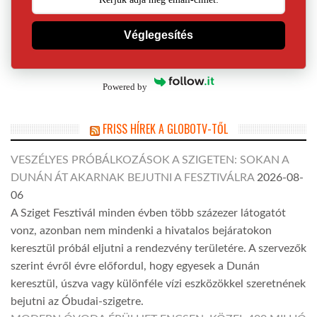
Véglegesítés
Powered by
FRISS HÍREK A GLOBOTV-TŐL
VESZÉLYES PRÓBÁLKOZÁSOK A SZIGETEN: SOKAN A
DUNÁN ÁT AKARNAK BEJUTNI A FESZTIVÁLRA
2026-08-
06
A Sziget Fesztivál minden évben több százezer látogatót
vonz, azonban nem mindenki a hivatalos bejáratokon
keresztül próbál eljutni a rendezvény területére. A szervezők
szerint évről évre előfordul, hogy egyesek a Dunán
keresztül, úszva vagy különféle vízi eszközökkel szeretnének
bejutni az Óbudai-szigetre.