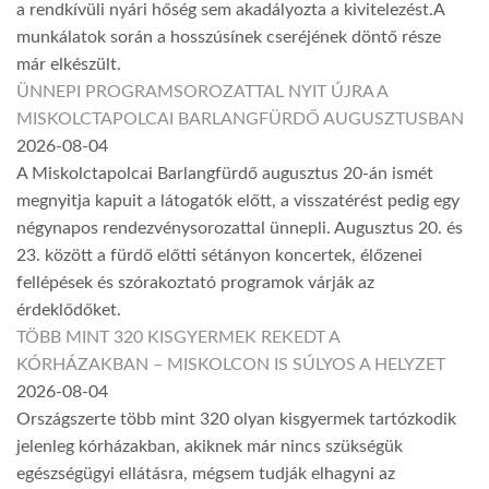
a rendkívüli nyári hőség sem akadályozta a kivitelezést.A
munkálatok során a hosszúsínek cseréjének döntő része
már elkészült.
ÜNNEPI PROGRAMSOROZATTAL NYIT ÚJRA A
MISKOLCTAPOLCAI BARLANGFÜRDŐ AUGUSZTUSBAN
2026-08-04
A Miskolctapolcai Barlangfürdő augusztus 20-án ismét
megnyitja kapuit a látogatók előtt, a visszatérést pedig egy
négynapos rendezvénysorozattal ünnepli. Augusztus 20. és
23. között a fürdő előtti sétányon koncertek, élőzenei
fellépések és szórakoztató programok várják az
érdeklődőket.
TÖBB MINT 320 KISGYERMEK REKEDT A
KÓRHÁZAKBAN – MISKOLCON IS SÚLYOS A HELYZET
2026-08-04
Országszerte több mint 320 olyan kisgyermek tartózkodik
jelenleg kórházakban, akiknek már nincs szükségük
egészségügyi ellátásra, mégsem tudják elhagyni az