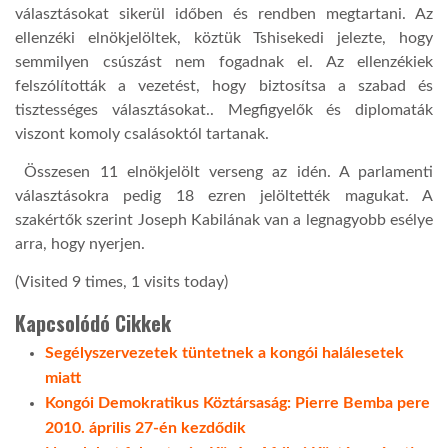
választásokat sikerül időben és rendben megtartani. Az
ellenzéki elnökjelöltek, köztük Tshisekedi jelezte, hogy
semmilyen csúszást nem fogadnak el. Az ellenzékiek
felszólították a vezetést, hogy biztosítsa a szabad és
tisztességes választásokat.. Megfigyelők és diplomaták
viszont komoly csalásoktól tartanak.
Összesen 11 elnökjelölt verseng az idén. A parlamenti
választásokra pedig 18 ezren jelöltették magukat. A
szakértők szerint Joseph Kabilának van a legnagyobb esélye
arra, hogy nyerjen.
(Visited 9 times, 1 visits today)
Kapcsolódó Cikkek
Segélyszervezetek tüntetnek a kongói halálesetek
miatt
Kongói Demokratikus Köztársaság: Pierre Bemba pere
2010. április 27-én kezdődik