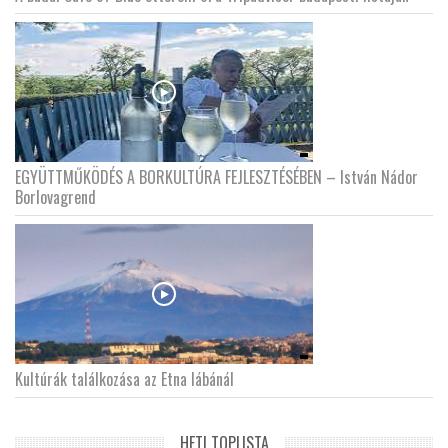
EGYÜTTMŰKÖDÉS A BORKULTÚRA FEJLESZTÉSÉBEN – István Nádor
Borlovagrend
Kultúrák találkozása az Etna lábánál
HETI TOPLISTA