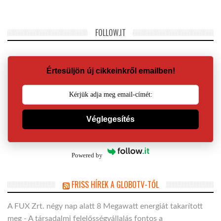
FOLLOW.IT
Értesüljön új cikkeinkről emailben!
Véglegesítés
Powered by
FRISS HÍREK A GLOBOTV-TŐL
A FUX Zrt. négy nap alatt 8 Megawatt energiát takarított
meg - A társadalmi felelősségvállalás fontos a