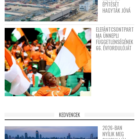
ÉPÍTÉSÉT
HAGYTÁK JÓVÁ
ELEFÁNTCSONTPART
MA ÜNNEPLI
FÜGGETLENSÉGÉNEK
66. ÉVFORDULÓJÁT
KEDVENCEK
2026-BAN
NYÍLIK MEG