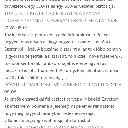
távvezeték, egy 500-as és egy 600-as vezeték biztosítja.
TŰZ ÜTÖTT KI A BEKECSI-HEGYEN, A SZÁRAZ
NÖVÉNYZET MIATT GYORSAN TERJEDTEK A LÁNGOK
2026-08-07
Tűz keletkezett pénteken a délelőtti órákban a Bekecsi-
hegyen, más néven a Nagy-hegyen – számolt be róla a
Szerencsi Hírek. A beszámoló szerint a lángok több ponton
is gyorsan terjedtek a kiszáradt, földközeli növényzetben. A
tűz időnként a fák lombkoronáját is elérte, így a füst
messziről is jól látható volt. A környéken jelentős számban
találhatók szőlőültetvények, […]
BŐVÍTENÉ NAPERŐMŰVÉT A MISKOLCI EGYETEM
2026-
08-06
Jelentős energetikai fejlesztést tervez a Miskolci Egyetem:
az intézmény bővítené a jelenlegi napelemes rendszerét,
hogy még nagyobb arányban fedezhesse saját
villamosenergia-igényét megújuló forrásból.
NEGYVEN CSECSEMŐ VÁRJA A HAZAJUTÁST A