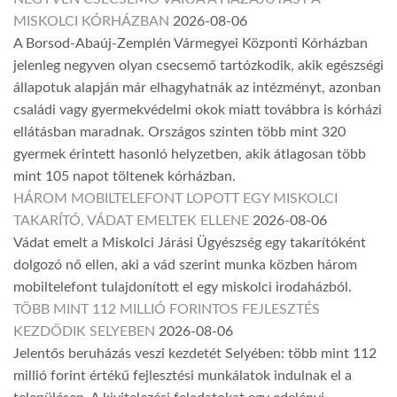
MISKOLCI KÓRHÁZBAN
2026-08-06
A Borsod-Abaúj-Zemplén Vármegyei Központi Kórházban
jelenleg negyven olyan csecsemő tartózkodik, akik egészségi
állapotuk alapján már elhagyhatnák az intézményt, azonban
családi vagy gyermekvédelmi okok miatt továbbra is kórházi
ellátásban maradnak. Országos szinten több mint 320
gyermek érintett hasonló helyzetben, akik átlagosan több
mint 105 napot töltenek kórházban.
HÁROM MOBILTELEFONT LOPOTT EGY MISKOLCI
TAKARÍTÓ, VÁDAT EMELTEK ELLENE
2026-08-06
Vádat emelt a Miskolci Járási Ügyészség egy takarítóként
dolgozó nő ellen, aki a vád szerint munka közben három
mobiltelefont tulajdonított el egy miskolci irodaházból.
TÖBB MINT 112 MILLIÓ FORINTOS FEJLESZTÉS
KEZDŐDIK SELYEBEN
2026-08-06
Jelentős beruházás veszi kezdetét Selyében: több mint 112
millió forint értékű fejlesztési munkálatok indulnak el a