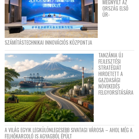
MEGNYÍLT AZ
ORSZÁG ELSŐ
ŰR-
SZÁMÍTÁSTECHNIKAI INNOVÁCIÓS KÖZPONTJA
TANZÁNIA ÚJ
FEJLESZTÉSI
STRATÉGIÁT
HIRDETETT A
GAZDASÁGI
NÖVEKEDÉS
FELGYORSÍTÁSÁRA
A VILÁG EGYIK LEGKÜLÖNLEGESEBB SIVATAGI VÁROSA – AHOL MÉG A
FELHŐKARCOLÓ IS AGYAGBÓL ÉPÜLT