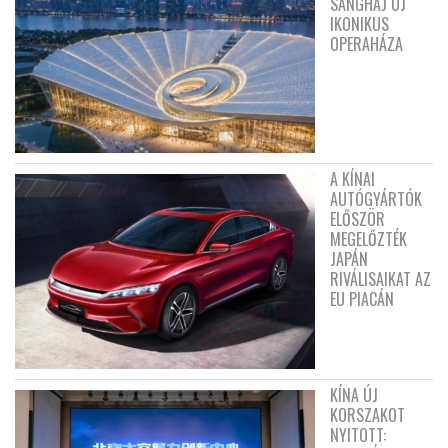
SANGHAJ ÚJ
IKONIKUS
OPERAHÁZA
A KÍNAI
AUTÓGYÁRTÓK
ELŐSZÖR
MEGELŐZTÉK
JAPÁN
RIVÁLISAIKAT AZ
EU PIACÁN
KÍNA ÚJ
KORSZAKOT
NYITOTT: