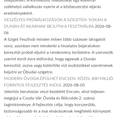
településen. A kivitelezési feladatokat egy edelényi
székhelyű vállalkozás nyerte el a közbeszerzési eljárás
eredményeként.
VESZÉLYES PRÓBÁLKOZÁSOK A SZIGETEN: SOKAN A
DUNÁN ÁT AKARNAK BEJUTNI A FESZTIVÁLRA
2026-08-
06
A Sziget Fesztivál minden évben több százezer látogatót
vonz, azonban nem mindenki a hivatalos bejáratokon
keresztül próbál eljutni a rendezvény területére. A szervezők
szerint évről évre előfordul, hogy egyesek a Dunán
keresztül, úszva vagy különféle vízi eszközökkel szeretnének
bejutni az Óbudai-szigetre.
MODERN ÓVODA ÉPÜLHET ENCSEN: KÖZEL 400 MILLIÓ
FORINTOS FEJLESZTÉS INDUL
2026-08-05
Jelentős beruházás veszi kezdetét Encsen, ahol teljesen
megújul a Csoda-Vár Óvoda és Bölcsőde 2. számú
tagintézménye. A fejlesztés célja, hogy korszerűbb,
biztonságosabb és a mai elvárásoknak megfelelő környezet