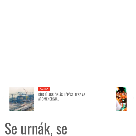
KÖZEL-KELET
AUSZTRÁLIA
A VILÁG ITTHON
MÉDIA
ÁZSIA
KÍNA ÚJABB ÓRIÁSI LÉPÉST TESZ AZ
ATOMENERGIA…
GLOBOTV BP
Se urnák, se
HÍR3D