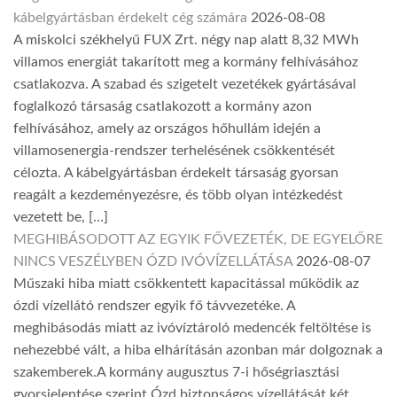
kábelgyártásban érdekelt cég számára
2026-08-08
A miskolci székhelyű FUX Zrt. négy nap alatt 8,32 MWh
villamos energiát takarított meg a kormány felhívásához
csatlakozva. A szabad és szigetelt vezetékek gyártásával
foglalkozó társaság csatlakozott a kormány azon
felhívásához, amely az országos hőhullám idején a
villamosenergia-rendszer terhelésének csökkentését
célozta. A kábelgyártásban érdekelt társaság gyorsan
reagált a kezdeményezésre, és több olyan intézkedést
vezetett be, […]
MEGHIBÁSODOTT AZ EGYIK FŐVEZETÉK, DE EGYELŐRE
NINCS VESZÉLYBEN ÓZD IVÓVÍZELLÁTÁSA
2026-08-07
Műszaki hiba miatt csökkentett kapacitással működik az
ózdi vízellátó rendszer egyik fő távvezetéke. A
meghibásodás miatt az ivóvíztároló medencék feltöltése is
nehezebbé vált, a hiba elhárításán azonban már dolgoznak a
szakemberek.A kormány augusztus 7-i hőségriasztási
gyorsjelentése szerint Ózd biztonságos vízellátását két