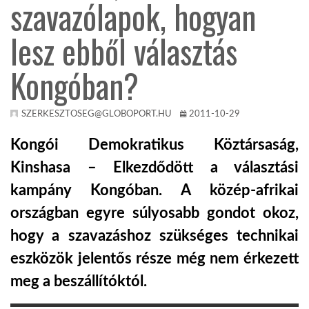
szavazólapok, hogyan
TROPICALMAGAZIN
lesz ebből választás
Kongóban?
GLOBOTV
SZERKESZTOSEG@GLOBOPORT.HU
2011-10-29
AFRIKA TUDÁSTÁR
Kongói Demokratikus Köztársaság,
A NAP SZÉPE
Kinshasa – Elkezdődött a választási
kampány Kongóban. A közép-afrikai
LINKTR.EE
országban egyre súlyosabb gondot okoz,
hogy a szavazáshoz szükséges technikai
GLOBOZSARU
eszközök jelentős része még nem érkezett
meg a beszállítóktól.
DOBRAVERO.HU