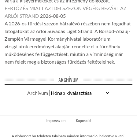
várja a kisgyermekeket és az intézmény dolgozóit.
FERTŐZÉS MIATT AZ IDEI SZEZON VÉGÉIG BEZÁRT AZ
ARLÓI STRAND
2026-08-05
A 2026-os fürdési szezon hátralévő részében nem fogadhat
látogatókat az Arlói Suvadás Liget Strand. A Borsod-Abaúj-
Zemplén Vármegyei Kormányhivatal laboratóriumi
vizsgálatok eredményei alapján rendelte el a fürdőhely
működésének felfüggesztését, miután a vízminőség már
nem felelt meg a biztonságos fürdőzés feltételeinek.
ARCHÍVUM
Archívum
Impresszum
Kapcsolat
A globoport.hu felületén található minden információ, beleértve a képi,