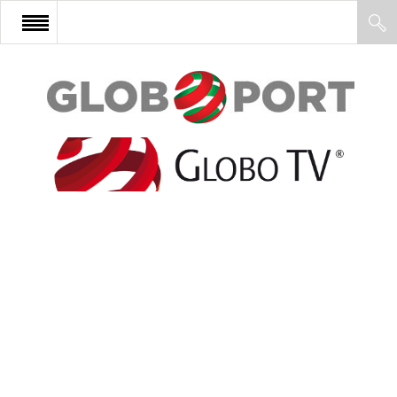
FŐOLDAL
AFRIKA
EURÓPA
ÁZSIA
ÉSZAK-AMERIKA
LATIN-AMERIKA