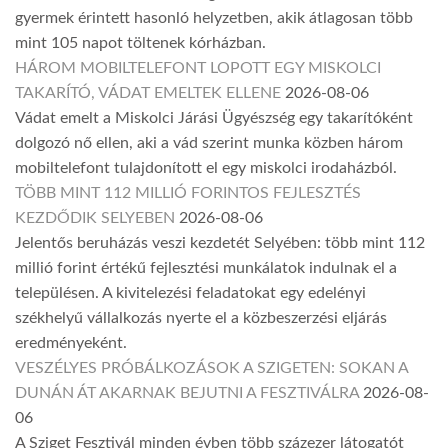
gyermek érintett hasonló helyzetben, akik átlagosan több
mint 105 napot töltenek kórházban.
HÁROM MOBILTELEFONT LOPOTT EGY MISKOLCI
TAKARÍTÓ, VÁDAT EMELTEK ELLENE
2026-08-06
Vádat emelt a Miskolci Járási Ügyészség egy takarítóként
dolgozó nő ellen, aki a vád szerint munka közben három
mobiltelefont tulajdonított el egy miskolci irodaházból.
TÖBB MINT 112 MILLIÓ FORINTOS FEJLESZTÉS
KEZDŐDIK SELYEBEN
2026-08-06
Jelentős beruházás veszi kezdetét Selyében: több mint 112
millió forint értékű fejlesztési munkálatok indulnak el a
településen. A kivitelezési feladatokat egy edelényi
székhelyű vállalkozás nyerte el a közbeszerzési eljárás
eredményeként.
VESZÉLYES PRÓBÁLKOZÁSOK A SZIGETEN: SOKAN A
DUNÁN ÁT AKARNAK BEJUTNI A FESZTIVÁLRA
2026-08-
06
A Sziget Fesztivál minden évben több százezer látogatót