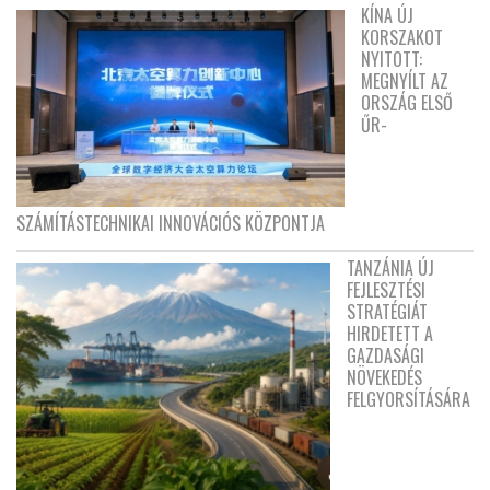
KÍNA ÚJ
KORSZAKOT
NYITOTT:
MEGNYÍLT AZ
ORSZÁG ELSŐ
ŰR-
SZÁMÍTÁSTECHNIKAI INNOVÁCIÓS KÖZPONTJA
TANZÁNIA ÚJ
FEJLESZTÉSI
STRATÉGIÁT
HIRDETETT A
GAZDASÁGI
NÖVEKEDÉS
FELGYORSÍTÁSÁRA