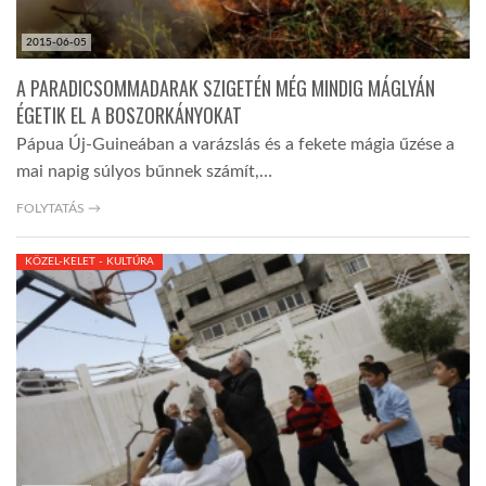
2015-06-05
A PARADICSOMMADARAK SZIGETÉN MÉG MINDIG MÁGLYÁN
ÉGETIK EL A BOSZORKÁNYOKAT
Pápua Új-Guineában a varázslás és a fekete mágia űzése a
mai napig súlyos bűnnek számít,…
FOLYTATÁS →
KÖZEL-KELET - KULTÚRA