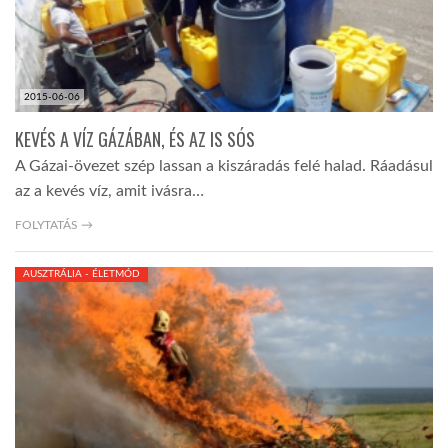
2015-06-06
KEVÉS A VÍZ GÁZÁBAN, ÉS AZ IS SÓS
A Gázai-övezet szép lassan a kiszáradás felé halad. Ráadásul
az a kevés víz, amit ivásra…
FOLYTATÁS →
AUSZTRÁLIA - ÉLETMÓD