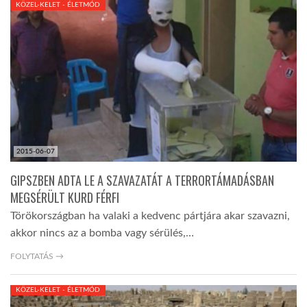
KÖZEL-KELET - ÉLETMÓD
TROPICALMAGAZIN
GLOBOTV
AFRIKA TUDÁSTÁR
2015-06-07
A NAP SZÉPE
GIPSZBEN ADTA LE A SZAVAZATÁT A TERRORTÁMADÁSBAN
MEGSÉRÜLT KURD FÉRFI
LINKTR.EE
Törökországban ha valaki a kedvenc pártjára akar szavazni,
akkor nincs az a bomba vagy sérülés,…
GLOBOZSARU
FOLYTATÁS →
KÖZEL-KELET - ÉLETMÓD
DOBRAVERO.HU