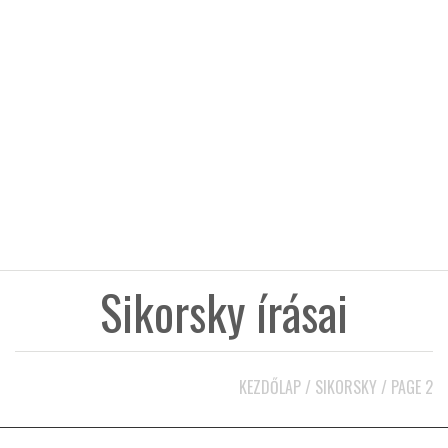
KÖZEL-KELET
AUSZTRÁLIA
A VILÁG ITTHON
MÉDIA
Sikorsky írásai
GLOBOTV BP
KEZDŐLAP
/
SIKORSKY
/
PAGE 2
HÍR3D