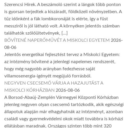
Szerencsi Hírek. A beszámoló szerint a lángok több ponton
is gyorsan terjedtek a kiszáradt, földközeli növényzetben. A
tűz időnként a fák lombkoronáját is elérte, így a füst
messziről is jól látható volt. A környéken jelentős számban
találhatók szőlőültetvények, […]
BŐVÍTENÉ NAPERŐMŰVÉT A MISKOLCI EGYETEM
2026-
08-06
Jelentős energetikai fejlesztést tervez a Miskolci Egyetem:
az intézmény bővítené a jelenlegi napelemes rendszerét,
hogy még nagyobb arányban fedezhesse saját
villamosenergia-igényét megújuló forrásból.
NEGYVEN CSECSEMŐ VÁRJA A HAZAJUTÁST A
MISKOLCI KÓRHÁZBAN
2026-08-06
A Borsod-Abaúj-Zemplén Vármegyei Központi Kórházban
jelenleg negyven olyan csecsemő tartózkodik, akik egészségi
állapotuk alapján már elhagyhatnák az intézményt, azonban
családi vagy gyermekvédelmi okok miatt továbbra is kórházi
ellátásban maradnak. Országos szinten több mint 320