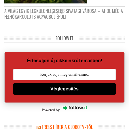
A VILÁG EGYIK LEGKÜLÖNLEGESEBB SIVATAGI VÁROSA – AHOL MÉG A
FELHŐKARCOLÓ IS AGYAGBÓL ÉPÜLT
FOLLOW.IT
Értesüljön új cikkeinkről emailben!
Véglegesítés
Powered by
FRISS HÍREK A GLOBOTV-TŐL