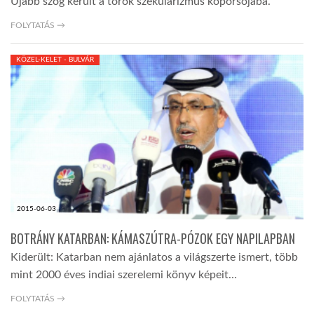
Újabb szög került a török szekularizmus koporsójába.
FOLYTATÁS →
KÖZEL-KELET - BULVÁR
2015-06-03
BOTRÁNY KATARBAN: KÁMASZÚTRA-PÓZOK EGY NAPILAPBAN
Kiderült: Katarban nem ajánlatos a világszerte ismert, több
mint 2000 éves indiai szerelemi könyv képeit…
FOLYTATÁS →