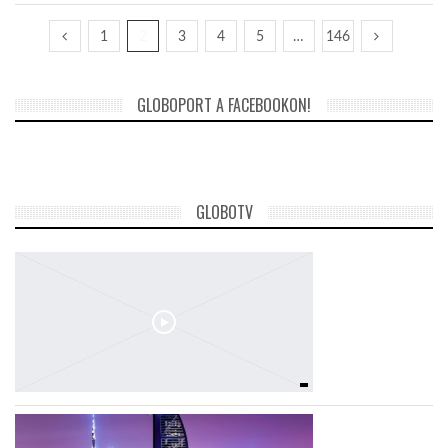
1
2
3
4
5
…
146
GLOBOPORT A FACEBOOKON!
GLOBOTV