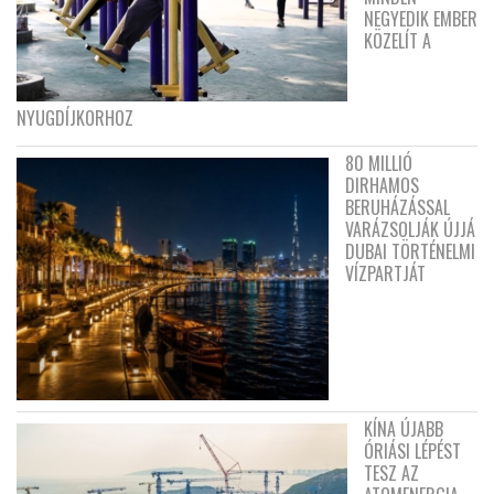
NEGYEDIK EMBER
KÖZELÍT A
NYUGDÍJKORHOZ
80 MILLIÓ
DIRHAMOS
BERUHÁZÁSSAL
VARÁZSOLJÁK ÚJJÁ
DUBAI TÖRTÉNELMI
VÍZPARTJÁT
KÍNA ÚJABB
ÓRIÁSI LÉPÉST
TESZ AZ