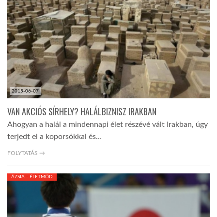
LATIMO.HU
GLOBOBOOK
2015-06-07
VAN AKCIÓS SÍRHELY? HALÁLBIZNISZ IRAKBAN
Ahogyan a halál a mindennapi élet részévé vált Irakban, úgy
terjedt el a koporsókkal és…
FOLYTATÁS →
ÁZSIA - ÉLETMÓD