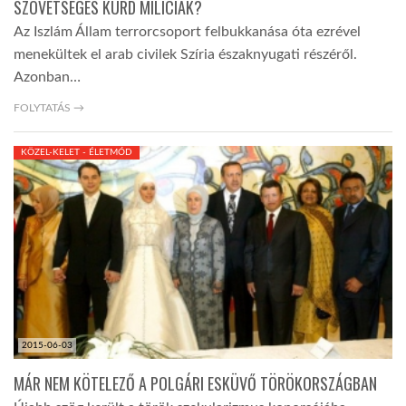
SZÖVETSÉGES KURD MILÍCIÁK?
Az Iszlám Állam terrorcsoport felbukkanása óta ezrével
menekültek el arab civilek Szíria északnyugati részéről.
Azonban…
FOLYTATÁS →
KÖZEL-KELET - ÉLETMÓD
2015-06-03
MÁR NEM KÖTELEZŐ A POLGÁRI ESKÜVŐ TÖRÖKORSZÁGBAN