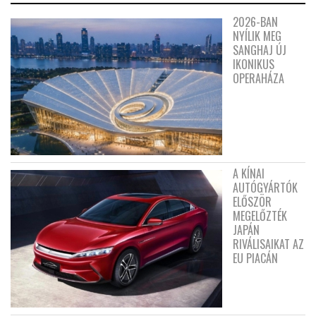
2026-BAN
NYÍLIK MEG
SANGHAJ ÚJ
IKONIKUS
OPERAHÁZA
A KÍNAI
AUTÓGYÁRTÓK
ELŐSZÖR
MEGELŐZTÉK
JAPÁN
RIVÁLISAIKAT AZ
EU PIACÁN