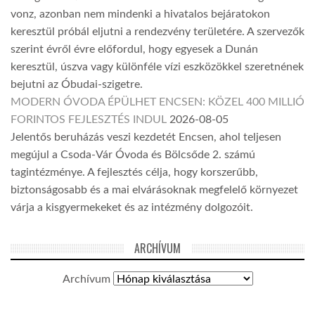
vonz, azonban nem mindenki a hivatalos bejáratokon
keresztül próbál eljutni a rendezvény területére. A szervezők
szerint évről évre előfordul, hogy egyesek a Dunán
keresztül, úszva vagy különféle vízi eszközökkel szeretnének
bejutni az Óbudai-szigetre.
MODERN ÓVODA ÉPÜLHET ENCSEN: KÖZEL 400 MILLIÓ
FORINTOS FEJLESZTÉS INDUL
2026-08-05
Jelentős beruházás veszi kezdetét Encsen, ahol teljesen
megújul a Csoda-Vár Óvoda és Bölcsőde 2. számú
tagintézménye. A fejlesztés célja, hogy korszerűbb,
biztonságosabb és a mai elvárásoknak megfelelő környezet
várja a kisgyermekeket és az intézmény dolgozóit.
ARCHÍVUM
Archívum