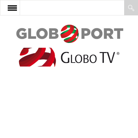
FŐOLDAL
AFRIKA
EURÓPA
ÁZSIA
ÉSZAK-AMERIKA
LATIN-AMERIKA