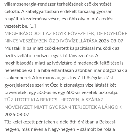
villamosenergia-rendszer terhelésének csökkentését
célozta. A kábelgyártásban érdekelt társaság gyorsan
reagált a kezdeményezésre, és több olyan intézkedést
vezetett be, […]
MEGHIBÁSODOTT AZ EGYIK FŐVEZETÉK, DE EGYELŐRE
NINCS VESZÉLYBEN ÓZD IVÓVÍZELLÁTÁSA
2026-08-07
Műszaki hiba miatt csökkentett kapacitással működik az
ózdi vízellátó rendszer egyik fő távvezetéke. A
meghibásodás miatt az ivóvíztároló medencék feltöltése is
nehezebbé vált, a hiba elhárításán azonban már dolgoznak a
szakemberek.A kormány augusztus 7-i hőségriasztási
gyorsjelentése szerint Ózd biztonságos vízellátását két
távvezeték, egy 500-as és egy 600-as vezeték biztosítja.
TŰZ ÜTÖTT KI A BEKECSI-HEGYEN, A SZÁRAZ
NÖVÉNYZET MIATT GYORSAN TERJEDTEK A LÁNGOK
2026-08-07
Tűz keletkezett pénteken a délelőtti órákban a Bekecsi-
hegyen, más néven a Nagy-hegyen – számolt be róla a