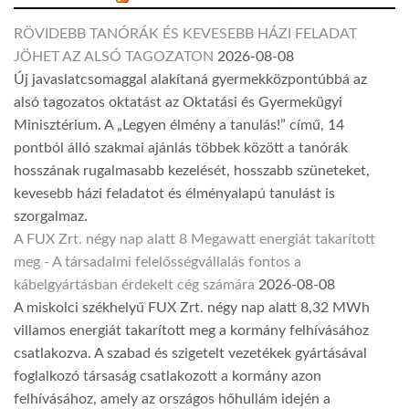
RÖVIDEBB TANÓRÁK ÉS KEVESEBB HÁZI FELADAT
JÖHET AZ ALSÓ TAGOZATON
2026-08-08
Új javaslatcsomaggal alakítaná gyermekközpontúbbá az
alsó tagozatos oktatást az Oktatási és Gyermekügyi
Minisztérium. A „Legyen élmény a tanulás!” című, 14
pontból álló szakmai ajánlás többek között a tanórák
hosszának rugalmasabb kezelését, hosszabb szüneteket,
kevesebb házi feladatot és élményalapú tanulást is
szorgalmaz.
A FUX Zrt. négy nap alatt 8 Megawatt energiát takarított
meg - A társadalmi felelősségvállalás fontos a
kábelgyártásban érdekelt cég számára
2026-08-08
A miskolci székhelyű FUX Zrt. négy nap alatt 8,32 MWh
villamos energiát takarított meg a kormány felhívásához
csatlakozva. A szabad és szigetelt vezetékek gyártásával
foglalkozó társaság csatlakozott a kormány azon
felhívásához, amely az országos hőhullám idején a