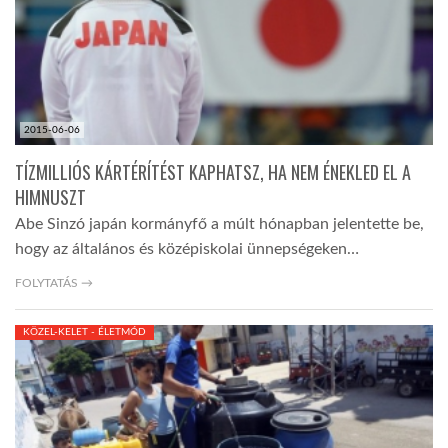
2015-06-06
TÍZMILLIÓS KÁRTÉRÍTÉST KAPHATSZ, HA NEM ÉNEKLED EL A
HIMNUSZT
Abe Sinzó japán kormányfő a múlt hónapban jelentette be,
hogy az általános és középiskolai ünnepségeken…
FOLYTATÁS →
KÖZEL-KELET - ÉLETMÓD