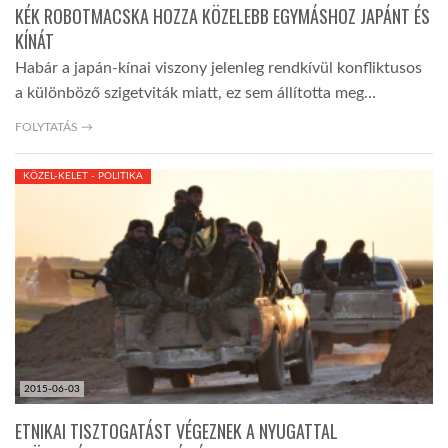
KÉK ROBOTMACSKA HOZZA KÖZELEBB EGYMÁSHOZ JAPÁNT ÉS
KÍNÁT
Habár a japán-kínai viszony jelenleg rendkívül konfliktusos
a különböző szigetviták miatt, ez sem állította meg…
FOLYTATÁS →
KÖZEL-KELET - POLITIKA
2015-06-03
ETNIKAI TISZTOGATÁST VÉGEZNEK A NYUGATTAL