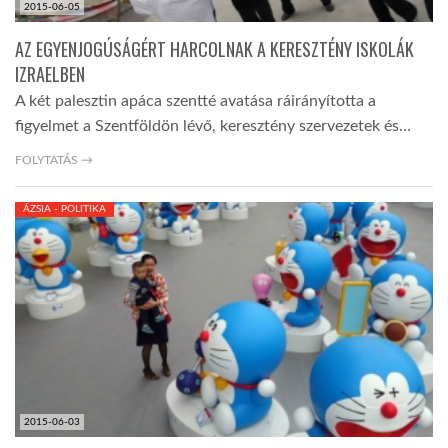
2015-06-05
AZ EGYENJOGÚSÁGÉRT HARCOLNAK A KERESZTÉNY ISKOLÁK
IZRAELBEN
A két palesztin apáca szentté avatása ráirányította a
figyelmet a Szentföldön lévő, keresztény szervezetek és…
FOLYTATÁS →
ÁZSIA - POLITIKA
2015-06-03