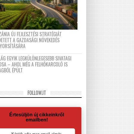
ÁNIA ÚJ FEJLESZTÉSI STRATÉGIÁT
DETETT A GAZDASÁGI NÖVEKEDÉS
GYORSÍTÁSÁRA
LÁG EGYIK LEGKÜLÖNLEGESEBB SIVATAGI
OSA – AHOL MÉG A FELHŐKARCOLÓ IS
AGBÓL ÉPÜLT
FOLLOW.IT
Értesüljön új cikkeinkről
emailben!