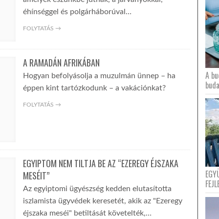
éhínséggel és polgárháborúval…
FOLYTATÁS →
A RAMADÁN AFRIKÁBAN
A bu
Hogyan befolyásolja a muzulmán ünnep – ha
buda
éppen kint tartózkodunk – a vakációnkat?
FOLYTATÁS →
EGYIPTOM NEM TILTJA BE AZ “EZEREGY ÉJSZAKA
EGY
MESÉIT”
FEJL
Az egyiptomi ügyészség kedden elutasította
iszlamista ügyvédek keresetét, akik az "Ezeregy
éjszaka meséi" betiltását követelték,…