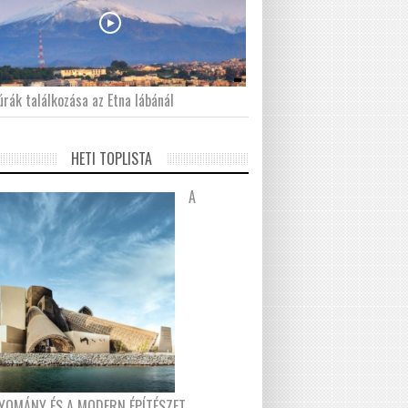
́rák találkozása az Etna lábánál
HETI TOPLISTA
A
YOMÁNY ÉS A MODERN ÉPÍTÉSZET