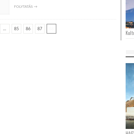
FOLYTATÁS →
…
85
86
87
88
Kultu
HAG