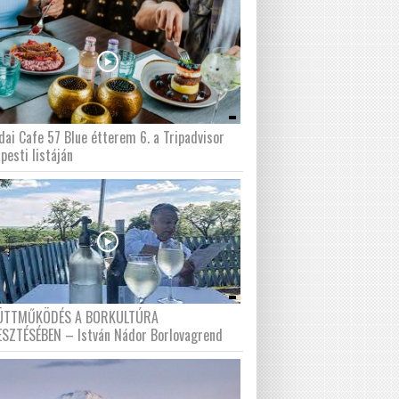
dai Cafe 57 Blue étterem 6. a Tripadvisor
pesti listáján
ÜTTMŰKÖDÉS A BORKULTÚRA
ESZTÉSÉBEN – István Nádor Borlovagrend