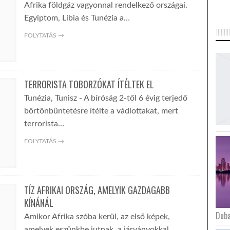
Afrika földgáz vagyonnal rendelkező országai.
Egyiptom, Líbia és Tunézia a…
FOLYTATÁS →
TERRORISTA TOBORZÓKAT ÍTÉLTEK EL
Tunézia, Tunisz - A bíróság 2-től 6 évig terjedő
börtönbüntetésre ítélte a vádlottakat, mert
terrorista…
FOLYTATÁS →
TÍZ AFRIKAI ORSZÁG, AMELYIK GAZDAGABB
KÍNÁNÁL
Duba
Amikor Afrika szóba kerül, az első képek,
amelyek eszünkbe jutnak, a járványokkal,