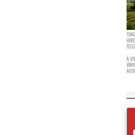
TANZ
HIR
FEL
A VI
VÁR
AGY