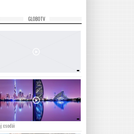
GLOBOTV
j csodái