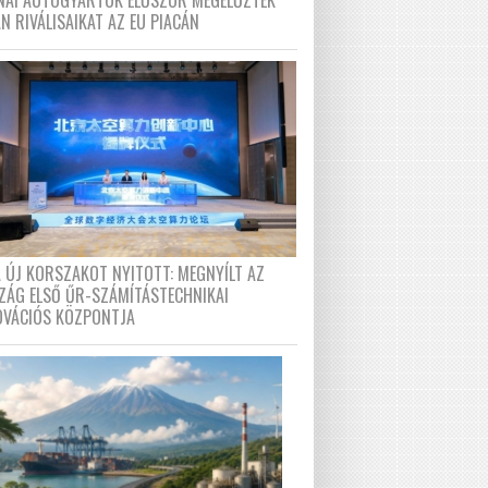
ÍNAI AUTÓGYÁRTÓK ELŐSZÖR MEGELŐZTÉK
N RIVÁLISAIKAT AZ EU PIACÁN
A ÚJ KORSZAKOT NYITOTT: MEGNYÍLT AZ
ZÁG ELSŐ ŰR-SZÁMÍTÁSTECHNIKAI
OVÁCIÓS KÖZPONTJA