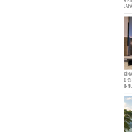
A K
JAPÁ
KÍN
ORS
INN