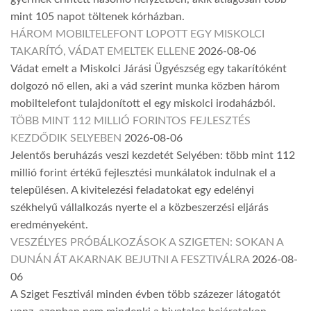
mint 105 napot töltenek kórházban.
HÁROM MOBILTELEFONT LOPOTT EGY MISKOLCI
TAKARÍTÓ, VÁDAT EMELTEK ELLENE
2026-08-06
Vádat emelt a Miskolci Járási Ügyészség egy takarítóként
dolgozó nő ellen, aki a vád szerint munka közben három
mobiltelefont tulajdonított el egy miskolci irodaházból.
TÖBB MINT 112 MILLIÓ FORINTOS FEJLESZTÉS
KEZDŐDIK SELYEBEN
2026-08-06
Jelentős beruházás veszi kezdetét Selyében: több mint 112
millió forint értékű fejlesztési munkálatok indulnak el a
településen. A kivitelezési feladatokat egy edelényi
székhelyű vállalkozás nyerte el a közbeszerzési eljárás
eredményeként.
VESZÉLYES PRÓBÁLKOZÁSOK A SZIGETEN: SOKAN A
DUNÁN ÁT AKARNAK BEJUTNI A FESZTIVÁLRA
2026-08-
06
A Sziget Fesztivál minden évben több százezer látogatót