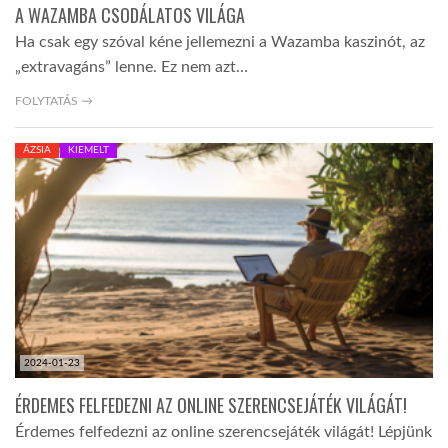
A WAZAMBA CSODÁLATOS VILÁGA
Ha csak egy szóval kéne jellemezni a Wazamba kaszinót, az
„extravagáns” lenne. Ez nem azt…
FOLYTATÁS →
ÁZSIA
KIEMELT
2024-01-23
ÉRDEMES FELFEDEZNI AZ ONLINE SZERENCSEJÁTÉK VILÁGÁT!
Érdemes felfedezni az online szerencsejáték világát! Lépjünk