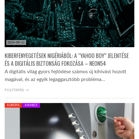
2024-09-12
KIBERFENYEGETÉSEK NIGÉRIÁBÓL: A “YAHOO BOY” JELENTÉSE
ÉS A DIGITÁLIS BIZTONSÁG FOKOZÁSA – NEON54
A digitális világ gyors fejlődése számos új kihívást hozott
magával, és az egyik legaggasztóbb probléma…
FOLYTATÁS →
EURÓPA
KIEMELT