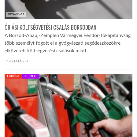
2024-06-11
ÓRIÁSI KÖLTSÉGVETÉSI CSALÁS BORSODBAN
A Borsod-Abaúj-Zemplén Vármegyei Rendőr-főkapitányság
több személyt fogott el a gyógyászati segédeszközökre
elkövetett költségvetési csalások miatt.…
FOLYTATÁS →
EURÓPA
KIEMELT