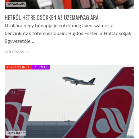
2024-06-05
HÉTRŐL HÉTRE CSÖKKEN AZ ÜZEMANYAG ÁRA
Utoljára négy hónapja jelentek meg ilyen számok a
benzinkutak totemoszlopain. Bujdos Eszter, a Holtankoljak
ügyvezetője…
FOLYTATÁS →
GLOBOMONEY
KIEMELT
2024-03-19