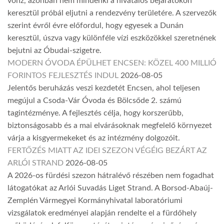
vonz, azonban nem mindenki a hivatalos bejáratokon
keresztül próbál eljutni a rendezvény területére. A szervezők
szerint évről évre előfordul, hogy egyesek a Dunán
keresztül, úszva vagy különféle vízi eszközökkel szeretnének
bejutni az Óbudai-szigetre.
MODERN ÓVODA ÉPÜLHET ENCSEN: KÖZEL 400 MILLIÓ
FORINTOS FEJLESZTÉS INDUL
2026-08-05
Jelentős beruházás veszi kezdetét Encsen, ahol teljesen
megújul a Csoda-Vár Óvoda és Bölcsőde 2. számú
tagintézménye. A fejlesztés célja, hogy korszerűbb,
biztonságosabb és a mai elvárásoknak megfelelő környezet
várja a kisgyermekeket és az intézmény dolgozóit.
FERTŐZÉS MIATT AZ IDEI SZEZON VÉGÉIG BEZÁRT AZ
ARLÓI STRAND
2026-08-05
A 2026-os fürdési szezon hátralévő részében nem fogadhat
látogatókat az Arlói Suvadás Liget Strand. A Borsod-Abaúj-
Zemplén Vármegyei Kormányhivatal laboratóriumi
vizsgálatok eredményei alapján rendelte el a fürdőhely