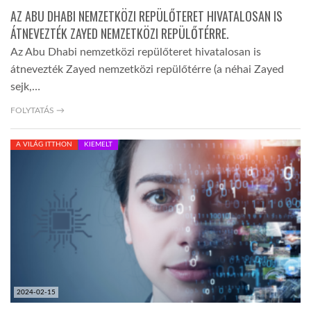
AZ ABU DHABI NEMZETKÖZI REPÜLŐTERET HIVATALOSAN IS
ÁTNEVEZTÉK ZAYED NEMZETKÖZI REPÜLŐTÉRRE.
Az Abu Dhabi nemzetközi repülőteret hivatalosan is
átnevezték Zayed nemzetközi repülőtérre (a néhai Zayed
sejk,…
FOLYTATÁS →
A VILÁG ITTHON
KIEMELT
2024-02-15