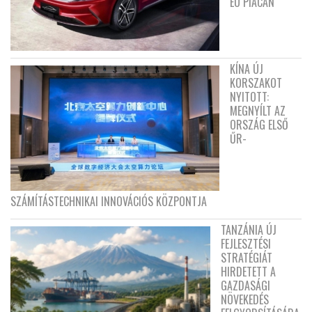
EU PIACÁN
KÍNA ÚJ
KORSZAKOT
NYITOTT:
MEGNYÍLT AZ
ORSZÁG ELSŐ
ŰR-
SZÁMÍTÁSTECHNIKAI INNOVÁCIÓS KÖZPONTJA
TANZÁNIA ÚJ
FEJLESZTÉSI
STRATÉGIÁT
HIRDETETT A
GAZDASÁGI
NÖVEKEDÉS