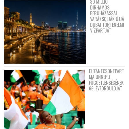
80 MILLIÓ
DIRHAMOS
BERUHÁZÁSSAL
VARÁZSOLJÁK ÚJJÁ
DUBAI TÖRTÉNELMI
VÍZPARTJÁT
ELEFÁNTCSONTPART
MA ÜNNEPLI
FÜGGETLENSÉGÉNEK
66. ÉVFORDULÓJÁT