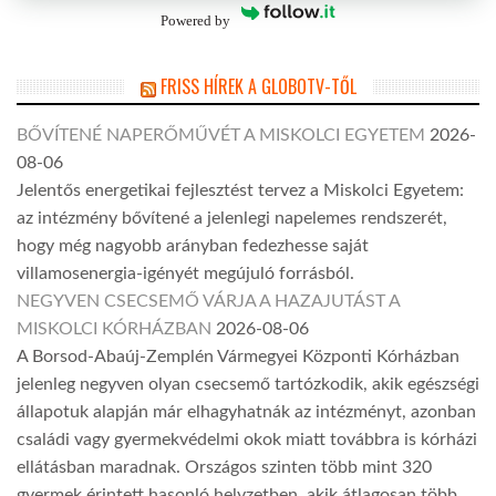
Powered by
FRISS HÍREK A GLOBOTV-TŐL
BŐVÍTENÉ NAPERŐMŰVÉT A MISKOLCI EGYETEM
2026-
08-06
Jelentős energetikai fejlesztést tervez a Miskolci Egyetem:
az intézmény bővítené a jelenlegi napelemes rendszerét,
hogy még nagyobb arányban fedezhesse saját
villamosenergia-igényét megújuló forrásból.
NEGYVEN CSECSEMŐ VÁRJA A HAZAJUTÁST A
MISKOLCI KÓRHÁZBAN
2026-08-06
A Borsod-Abaúj-Zemplén Vármegyei Központi Kórházban
jelenleg negyven olyan csecsemő tartózkodik, akik egészségi
állapotuk alapján már elhagyhatnák az intézményt, azonban
családi vagy gyermekvédelmi okok miatt továbbra is kórházi
ellátásban maradnak. Országos szinten több mint 320
gyermek érintett hasonló helyzetben, akik átlagosan több