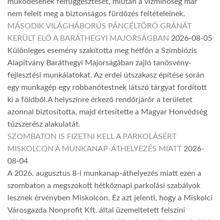
működésének felfüggesztését, miután a vízminőség már
nem felelt meg a biztonságos fürdőzés feltételeinek.
MÁSODIK VILÁGHÁBORÚS PÁNCÉLTÖRŐ GRÁNÁT
KERÜLT ELŐ A BARÁTHEGYI MAJORSÁGBAN
2026-08-05
Különleges esemény szakította meg hétfőn a Szimbiózis
Alapítvány Baráthegyi Majorságában zajló tanösvény-
fejlesztési munkálatokat. Az erdei útszakasz építése során
egy munkagép egy robbanótestnek látszó tárgyat fordított
ki a földből.A helyszínre érkező rendőrjárőr a területet
azonnal biztosította, majd értesítette a Magyar Honvédség
tűzszerész alakulatát.
SZOMBATON IS FIZETNI KELL A PARKOLÁSÉRT
MISKOLCON A MUNKANAP-ÁTHELYEZÉS MIATT
2026-
08-04
A 2026. augusztus 8-i munkanap-áthelyezés miatt ezen a
szombaton a megszokott hétköznapi parkolási szabályok
lesznek érvényben Miskolcon. Ez azt jelenti, hogy a Miskolci
Városgazda Nonprofit Kft. által üzemeltetett felszíni