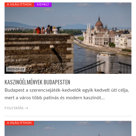
A VILÁG ITTHON
KIEMELT
TROPICALMAGAZIN
GLOBOTV
AFRIKA TUDÁSTÁR
2025-04-09
A NAP SZÉPE
KASZINÓÉLMÉNYEK BUDAPESTEN
Budapest a szerencsejáték-kedvelők egyik kedvelt úti célja,
LINKTR.EE
mert a város több patinás és modern kaszinót…
FOLYTATÁS →
GLOBOZSARU
A VILÁG ITTHON
DOBRAVERO.HU