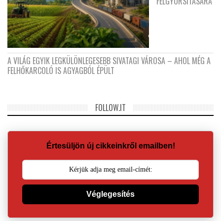
FELGYORSÍTÁSÁRA
A VILÁG EGYIK LEGKÜLÖNLEGESEBB SIVATAGI VÁROSA – AHOL MÉG A
FELHŐKARCOLÓ IS AGYAGBÓL ÉPÜLT
FOLLOW.IT
Értesüljön új cikkeinkről emailben!
Véglegesítés