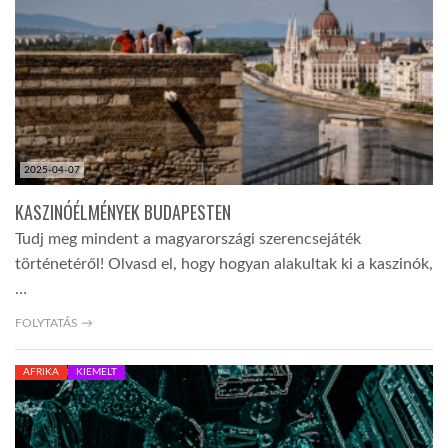
LATIMO.HU
GLOBOBOOK
2025-04-07
KASZINÓÉLMÉNYEK BUDAPESTEN
Tudj meg mindent a magyarországi szerencsejáték
történetéről! Olvasd el, hogy hogyan alakultak ki a kaszinók,
…
FOLYTATÁS →
AFRIKA
KIEMELT