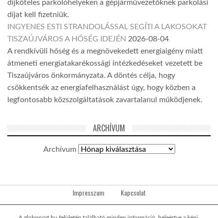
díjköteles parkolóhelyeken a gépjárművezetőknek parkolási
díjat kell fizetniük.
INGYENES ESTI STRANDOLÁSSAL SEGÍTI A LAKOSOKAT
TISZAÚJVÁROS A HŐSÉG IDEJÉN
2026-08-04
A rendkívüli hőség és a megnövekedett energiaigény miatt
átmeneti energiatakarékossági intézkedéseket vezetett be
Tiszaújváros önkormányzata. A döntés célja, hogy
csökkentsék az energiafelhasználást úgy, hogy közben a
legfontosabb közszolgáltatások zavartalanul működjenek.
ARCHÍVUM
Archívum
Impresszum
Kapcsolat
A globoport.hu felületén található minden információ, beleértve a képi,