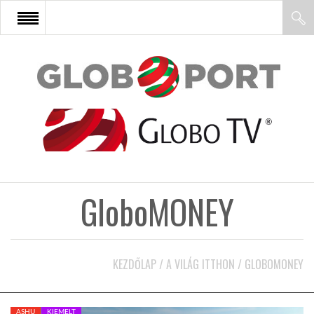
FŐOLDAL
AFRIKA
EURÓPA
GloboMONEY
ÁZSIA
ÉSZAK-AMERIKA
KEZDŐLAP
/
A VILÁG ITTHON
/
GLOBOMONEY
LATIN-AMERIKA
ASHU
KIEMELT