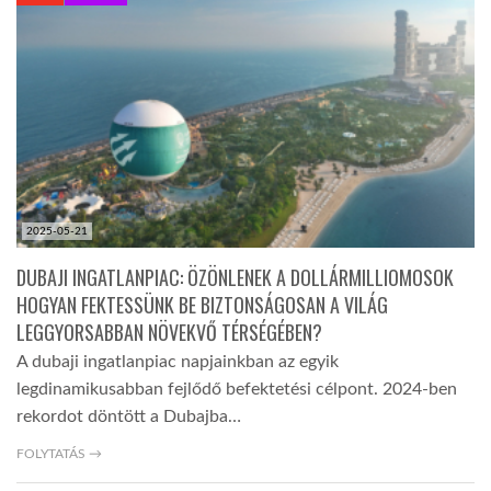
KÖZEL-KELET
AUSZTRÁLIA
A VILÁG ITTHON
2025-05-21
MÉDIA
DUBAJI INGATLANPIAC: ÖZÖNLENEK A DOLLÁRMILLIOMOSOK
HOGYAN FEKTESSÜNK BE BIZTONSÁGOSAN A VILÁG
LEGGYORSABBAN NÖVEKVŐ TÉRSÉGÉBEN?
A dubaji ingatlanpiac napjainkban az egyik
legdinamikusabban fejlődő befektetési célpont. 2024-ben
GLOBOTV BP
rekordot döntött a Dubajba…
FOLYTATÁS →
HÍR3D