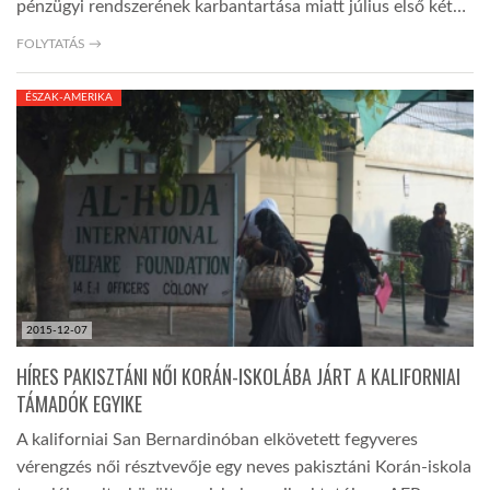
pénzügyi rendszerének karbantartása miatt július első két…
FOLYTATÁS →
ÉSZAK-AMERIKA
2015-12-07
HÍRES PAKISZTÁNI NŐI KORÁN-ISKOLÁBA JÁRT A KALIFORNIAI
TÁMADÓK EGYIKE
A kaliforniai San Bernardinóban elkövetett fegyveres
vérengzés női résztvevője egy neves pakisztáni Korán-iskola