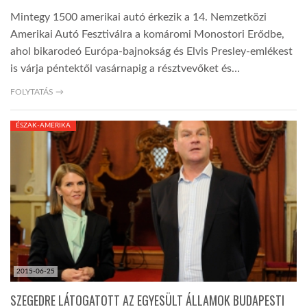
Mintegy 1500 amerikai autó érkezik a 14. Nemzetközi
Amerikai Autó Fesztiválra a komáromi Monostori Erődbe,
ahol bikarodeó Európa-bajnokság és Elvis Presley-emlékest
is várja péntektől vasárnapig a résztvevőket és…
FOLYTATÁS →
ÉSZAK-AMERIKA
2015-06-25
SZEGEDRE LÁTOGATOTT AZ EGYESÜLT ÁLLAMOK BUDAPESTI