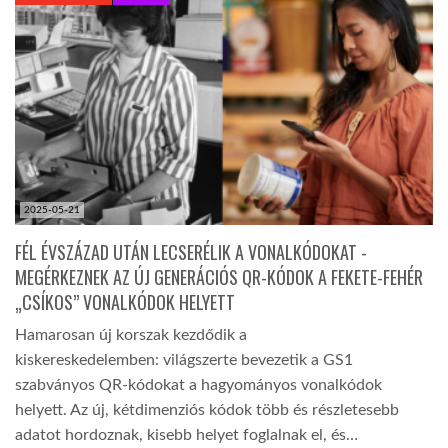
KÖZEL-KELET
AUSZTRÁLIA
A VILÁG ITTHON
2025-05-21
MÉDIA
FÉL ÉVSZÁZAD UTÁN LECSERÉLIK A VONALKÓDOKAT -
MEGÉRKEZNEK AZ ÚJ GENERÁCIÓS QR-KÓDOK A FEKETE-FEHÉR
„CSÍKOS” VONALKÓDOK HELYETT
Hamarosan új korszak kezdődik a
kiskereskedelemben: világszerte bevezetik a GS1
GLOBOTV BP
szabványos QR-kódokat a hagyományos vonalkódok
helyett. Az új, kétdimenziós kódok több és részletesebb
HÍR3D
adatot hordoznak, kisebb helyet foglalnak el, és…