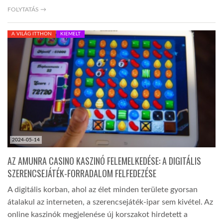
FOLYTATÁS →
LATIMO.HU
A VILÁG ITTHON
KIEMELT
GLOBOBOOK
2024-05-14
AZ AMUNRA CASINO KASZINÓ FELEMELKEDÉSE: A DIGITÁLIS
SZERENCSEJÁTÉK-FORRADALOM FELFEDEZÉSE
A digitális korban, ahol az élet minden területe gyorsan
átalakul az interneten, a szerencsejáték-ipar sem kivétel. Az
online kaszinók megjelenése új korszakot hirdetett a