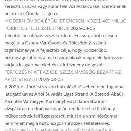
keresztül, úszva vagy különféle vízi eszközökkel szeretnének
bejutni az Óbudai-szigetre.
MODERN ÓVODA ÉPÜLHET ENCSEN: KÖZEL 400 MILLIÓ
FORINTOS FEJLESZTÉS INDUL
2026-08-05
Jelentős beruházás veszi kezdetét Encsen, ahol teljesen
megújul a Csoda-Vár Óvoda és Bölcsőde 2. számú
tagintézménye. A fejlesztés célja, hogy korszerűbb,
biztonságosabb és a mai elvárásoknak megfelelő környezet
várja a kisgyermekeket és az intézmény dolgozóit.
FERTŐZÉS MIATT AZ IDEI SZEZON VÉGÉIG BEZÁRT AZ
ARLÓI STRAND
2026-08-05
A 2026-os fürdési szezon hátralévő részében nem fogadhat
látogatókat az Arlói Suvadás Liget Strand. A Borsod-Abaúj-
Zemplén Vármegyei Kormányhivatal laboratóriumi
vizsgálatok eredményei alapján rendelte el a fürdőhely
működésének felfüggesztését, miután a vízminőség már
nem felelt meg a biztonságos fürdőzés feltételeinek.
MÁSODIK VILÁGHÁBORÚS PÁNCÉLTÖRŐ GRÁNÁT