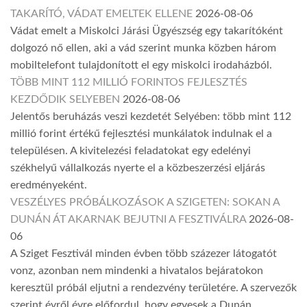
TAKARÍTÓ, VÁDAT EMELTEK ELLENE
2026-08-06
Vádat emelt a Miskolci Járási Ügyészség egy takarítóként
dolgozó nő ellen, aki a vád szerint munka közben három
mobiltelefont tulajdonított el egy miskolci irodaházból.
TÖBB MINT 112 MILLIÓ FORINTOS FEJLESZTÉS
KEZDŐDIK SELYEBEN
2026-08-06
Jelentős beruházás veszi kezdetét Selyében: több mint 112
millió forint értékű fejlesztési munkálatok indulnak el a
településen. A kivitelezési feladatokat egy edelényi
székhelyű vállalkozás nyerte el a közbeszerzési eljárás
eredményeként.
VESZÉLYES PRÓBÁLKOZÁSOK A SZIGETEN: SOKAN A
DUNÁN ÁT AKARNAK BEJUTNI A FESZTIVÁLRA
2026-08-
06
A Sziget Fesztivál minden évben több százezer látogatót
vonz, azonban nem mindenki a hivatalos bejáratokon
keresztül próbál eljutni a rendezvény területére. A szervezők
szerint évről évre előfordul, hogy egyesek a Dunán