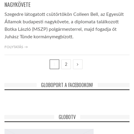
NAGYKÖVETE
Szegedre látogatott csütörtökön Colleen Bell, az Egyesült
Államok budapesti nagykövete, a diplomata találkozott
Botka László (MSZP) polgármesterrel, majd fogadja őt
Juhász Tünde kormánymegbízott.
FOLYTATÁS →
1
2
GLOBOPORT A FACEBOOKON!
GLOBOTV