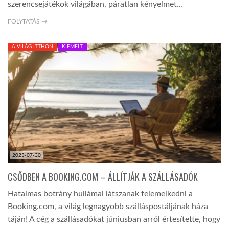
szerencsejátékok világában, páratlan kényelmet…
FOLYTATÁS →
A VILÁG ITTHON
KIEMELT
2023-07-30
CSŐDBEN A BOOKING.COM – ÁLLÍTJÁK A SZÁLLÁSADÓK
Hatalmas botrány hullámai látszanak felemelkedni a
Booking.com, a világ legnagyobb szálláspostáljának háza
táján! A cég a szállásadókat júniusban arról értesítette, hogy