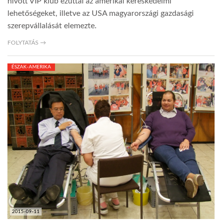
hívott VIP klub ezúttal az amerikai kereskedelmi
lehetőségeket, illetve az USA magyarországi gazdasági
szerepvállalását elemezte.
FOLYTATÁS →
ÉSZAK-AMERIKA
2015-09-11