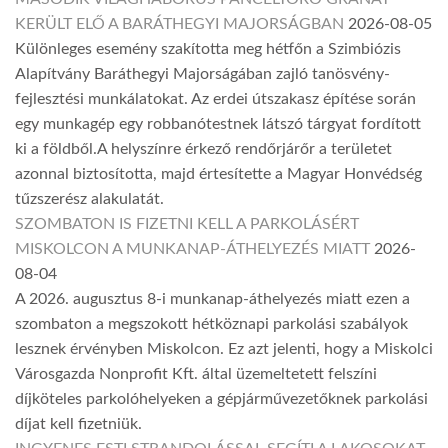
KERÜLT ELŐ A BARÁTHEGYI MAJORSÁGBAN
2026-08-05
Különleges esemény szakította meg hétfőn a Szimbiózis
Alapítvány Baráthegyi Majorságában zajló tanösvény-
fejlesztési munkálatokat. Az erdei útszakasz építése során
egy munkagép egy robbanótestnek látszó tárgyat fordított
ki a földből.A helyszínre érkező rendőrjárőr a területet
azonnal biztosította, majd értesítette a Magyar Honvédség
tűzszerész alakulatát.
SZOMBATON IS FIZETNI KELL A PARKOLÁSÉRT
MISKOLCON A MUNKANAP-ÁTHELYEZÉS MIATT
2026-
08-04
A 2026. augusztus 8-i munkanap-áthelyezés miatt ezen a
szombaton a megszokott hétköznapi parkolási szabályok
lesznek érvényben Miskolcon. Ez azt jelenti, hogy a Miskolci
Városgazda Nonprofit Kft. által üzemeltetett felszíni
díjköteles parkolóhelyeken a gépjárművezetőknek parkolási
díjat kell fizetniük.