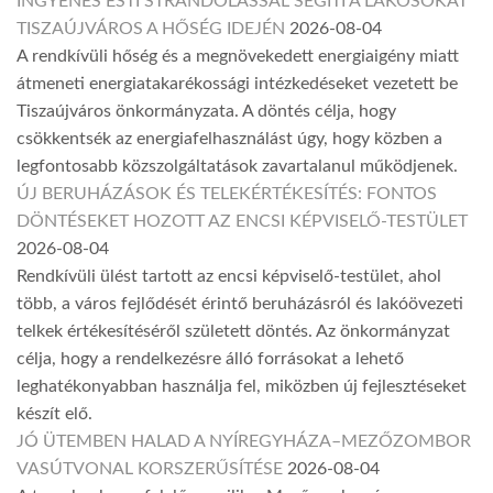
INGYENES ESTI STRANDOLÁSSAL SEGÍTI A LAKOSOKAT
TISZAÚJVÁROS A HŐSÉG IDEJÉN
2026-08-04
A rendkívüli hőség és a megnövekedett energiaigény miatt
átmeneti energiatakarékossági intézkedéseket vezetett be
Tiszaújváros önkormányzata. A döntés célja, hogy
csökkentsék az energiafelhasználást úgy, hogy közben a
legfontosabb közszolgáltatások zavartalanul működjenek.
ÚJ BERUHÁZÁSOK ÉS TELEKÉRTÉKESÍTÉS: FONTOS
DÖNTÉSEKET HOZOTT AZ ENCSI KÉPVISELŐ-TESTÜLET
2026-08-04
Rendkívüli ülést tartott az encsi képviselő-testület, ahol
több, a város fejlődését érintő beruházásról és lakóövezeti
telkek értékesítéséről született döntés. Az önkormányzat
célja, hogy a rendelkezésre álló forrásokat a lehető
leghatékonyabban használja fel, miközben új fejlesztéseket
készít elő.
JÓ ÜTEMBEN HALAD A NYÍREGYHÁZA–MEZŐZOMBOR
VASÚTVONAL KORSZERŰSÍTÉSE
2026-08-04