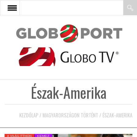
FŐOLDAL
AFRIKA
EURÓPA
Észak-Amerika
ÁZSIA
ÉSZAK-AMERIKA
KEZDŐLAP
/
MAGYARORSZÁGON TÖRTÉNT
/
ÉSZAK-AMERIKA
LATIN-AMERIKA
A VILÁG ITTHON
KIEMELT