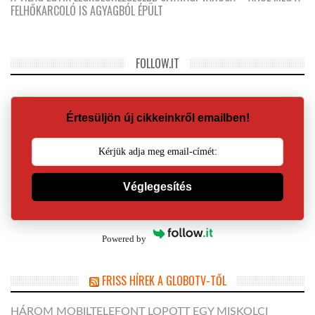
FELHŐKARCOLÓ IS AGYAGBÓL ÉPÜLT
FOLLOW.IT
Értesüljön új cikkeinkről emailben!
Véglegesítés
Powered by
FRISS HÍREK A GLOBOTV-TŐL
HÁROM MOBILTELEFONT LOPOTT EGY MISKOLCI