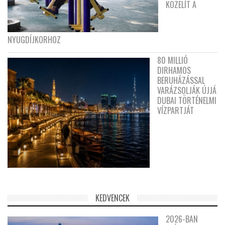
KÖZELÍT A
NYUGDÍJKORHOZ
80 MILLIÓ
DIRHAMOS
BERUHÁZÁSSAL
VARÁZSOLJÁK ÚJJÁ
DUBAI TÖRTÉNELMI
VÍZPARTJÁT
KEDVENCEK
2026-BAN