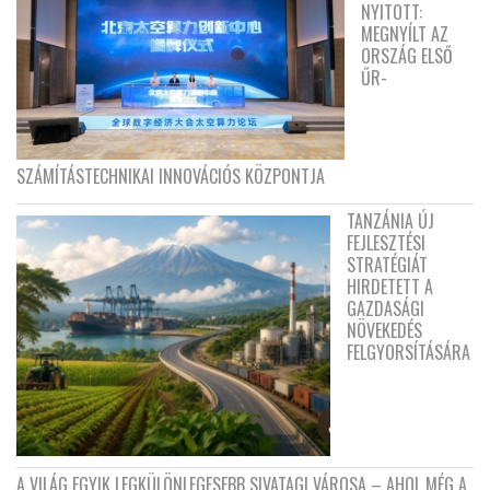
NYITOTT:
MEGNYÍLT AZ
ORSZÁG ELSŐ
ŰR-
SZÁMÍTÁSTECHNIKAI INNOVÁCIÓS KÖZPONTJA
TANZÁNIA ÚJ
FEJLESZTÉSI
STRATÉGIÁT
HIRDETETT A
GAZDASÁGI
NÖVEKEDÉS
FELGYORSÍTÁSÁRA
A VILÁG EGYIK LEGKÜLÖNLEGESEBB SIVATAGI VÁROSA – AHOL MÉG A