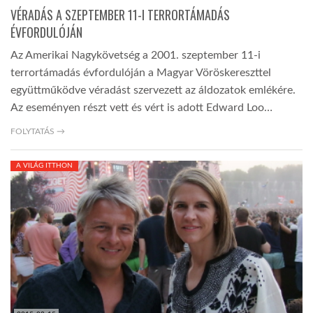
VÉRADÁS A SZEPTEMBER 11-I TERRORTÁMADÁS
ÉVFORDULÓJÁN
Az Amerikai Nagykövetség a 2001. szeptember 11-i
terrortámadás évfordulóján a Magyar Vöröskereszttel
együttműködve véradást szervezett az áldozatok emlékére.
Az eseményen részt vett és vért is adott Edward Loo…
FOLYTATÁS →
A VILÁG ITTHON