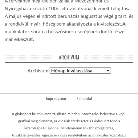
A terveknek megfelelően zajlik a Mezőzombor és
Nyíregyháza közötti 100c jelű vasútvonal kiemelt felújítása.
A május végén elindított beruházás augusztus végéig tart, és
a rendkívüli nyári hőség sem akadályozta a kivitelezést.A
munkálatok során a hosszúsínek cseréjének döntő része
már elkészült.
ARCHÍVUM
Archívum
Impresszum
Kapcsolat
A globoport.hu felületén található minden információ, beleértve a képi,
grafikai megjelenítést, az oldalak szerkezetét a GloboPort Média
kizárólagos tulajdona. Mindennemű továbbszolgáltatás,
továbbértékesítés, egészében vagy részleteiben az újraközlés kizárólag a