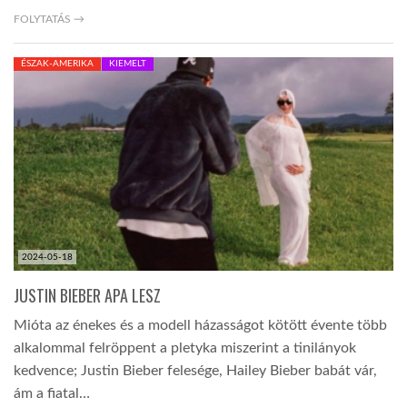
FOLYTATÁS →
TROPICALMAGAZIN
ÉSZAK-AMERIKA
KIEMELT
GLOBOTV
AFRIKA TUDÁSTÁR
A NAP SZÉPE
2024-05-18
LINKTR.EE
JUSTIN BIEBER APA LESZ
Mióta az énekes és a modell házasságot kötött évente több
GLOBOZSARU
alkalommal felröppent a pletyka miszerint a tinilányok
kedvence; Justin Bieber felesége, Hailey Bieber babát vár,
DOBRAVERO.HU
ám a fiatal…