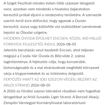
A Sziget Fesztivál minden évben több százezer látogatót
vonz, azonban nem mindenki a hivatalos bejáratokon
keresztül próbál eljutni a rendezvény területére. A szervezők
szerint évről évre előfordul, hogy egyesek a Dunán
keresztül, úszva vagy különféle vízi eszközökkel szeretnének
bejutni az Óbudai-szigetre.
MODERN ÓVODA ÉPÜLHET ENCSEN: KÖZEL 400 MILLIÓ
FORINTOS FEJLESZTÉS INDUL
2026-08-05
Jelentős beruházás veszi kezdetét Encsen, ahol teljesen
megújul a Csoda-Vár Óvoda és Bölcsőde 2. számú
tagintézménye. A fejlesztés célja, hogy korszerűbb,
biztonságosabb és a mai elvárásoknak megfelelő környezet
várja a kisgyermekeket és az intézmény dolgozóit.
FERTŐZÉS MIATT AZ IDEI SZEZON VÉGÉIG BEZÁRT AZ
ARLÓI STRAND
2026-08-05
A 2026-os fürdési szezon hátralévő részében nem fogadhat
látogatókat az Arlói Suvadás Liget Strand. A Borsod-Abaúj-
Zemplén Vármegyei Kormányhivatal laboratóriumi