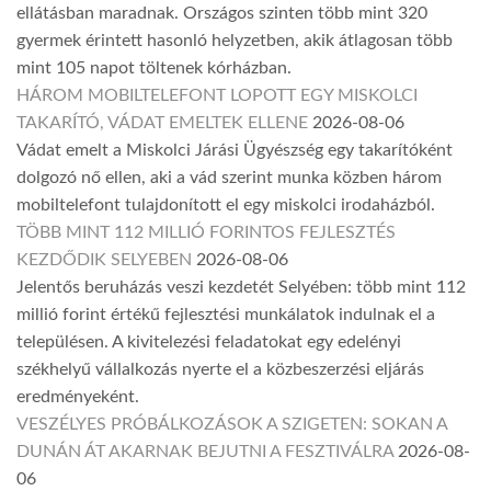
ellátásban maradnak. Országos szinten több mint 320
gyermek érintett hasonló helyzetben, akik átlagosan több
mint 105 napot töltenek kórházban.
HÁROM MOBILTELEFONT LOPOTT EGY MISKOLCI
TAKARÍTÓ, VÁDAT EMELTEK ELLENE
2026-08-06
Vádat emelt a Miskolci Járási Ügyészség egy takarítóként
dolgozó nő ellen, aki a vád szerint munka közben három
mobiltelefont tulajdonított el egy miskolci irodaházból.
TÖBB MINT 112 MILLIÓ FORINTOS FEJLESZTÉS
KEZDŐDIK SELYEBEN
2026-08-06
Jelentős beruházás veszi kezdetét Selyében: több mint 112
millió forint értékű fejlesztési munkálatok indulnak el a
településen. A kivitelezési feladatokat egy edelényi
székhelyű vállalkozás nyerte el a közbeszerzési eljárás
eredményeként.
VESZÉLYES PRÓBÁLKOZÁSOK A SZIGETEN: SOKAN A
DUNÁN ÁT AKARNAK BEJUTNI A FESZTIVÁLRA
2026-08-
06