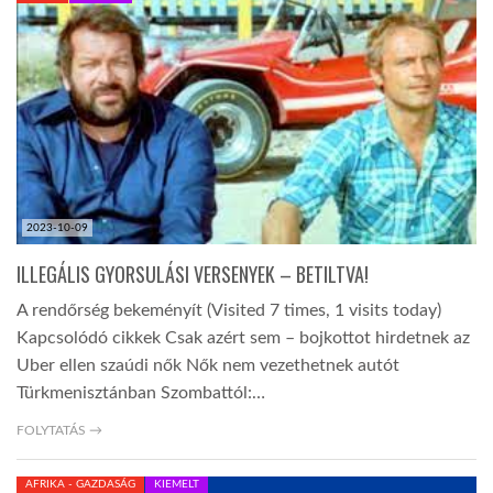
TROPICALMAGAZIN
GLOBOTV
AFRIKA TUDÁSTÁR
2023-10-09
A NAP SZÉPE
ILLEGÁLIS GYORSULÁSI VERSENYEK – BETILTVA!
A rendőrség bekeményít (Visited 7 times, 1 visits today)
LINKTR.EE
Kapcsolódó cikkek Csak azért sem – bojkottot hirdetnek az
Uber ellen szaúdi nők Nők nem vezethetnek autót
Türkmenisztánban Szombattól:…
GLOBOZSARU
FOLYTATÁS →
DOBRAVERO.HU
AFRIKA - GAZDASÁG
KIEMELT