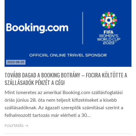
LATIMO.HU
GLOBOBOOK
2023-08-05
TOVÁBB DAGAD A BOOKING BOTRÁNY – FOCIRA KÖLTÖTTE A
SZÁLLÁSADÓK PÉNZÉT A CÉG!
Mint ismeretes az amerikai Booking.com szállásfoglalási
óriás június 28. óta nem teljesít kifizetéseket a kisebb
szállásadóknak. Az ágazati szereplők számításai szerint a
felhalmozott tartozás már elérheti a 30…
FOLYTATÁS →