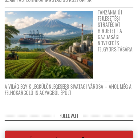
TANZÁNIA ÚJ
FEJLESZTÉSI
STRATÉGIÁT
HIRDETETT A
GAZDASÁGI
NÖVEKEDÉS
FELGYORSÍTÁSÁRA
A VILÁG EGYIK LEGKÜLÖNLEGESEBB SIVATAGI VÁROSA – AHOL MÉG A
FELHŐKARCOLÓ IS AGYAGBÓL ÉPÜLT
FOLLOW.IT