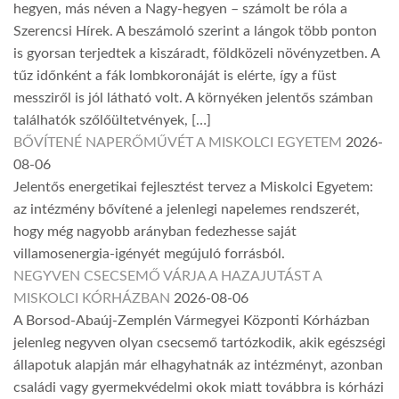
hegyen, más néven a Nagy-hegyen – számolt be róla a
Szerencsi Hírek. A beszámoló szerint a lángok több ponton
is gyorsan terjedtek a kiszáradt, földközeli növényzetben. A
tűz időnként a fák lombkoronáját is elérte, így a füst
messziről is jól látható volt. A környéken jelentős számban
találhatók szőlőültetvények, […]
BŐVÍTENÉ NAPERŐMŰVÉT A MISKOLCI EGYETEM
2026-
08-06
Jelentős energetikai fejlesztést tervez a Miskolci Egyetem:
az intézmény bővítené a jelenlegi napelemes rendszerét,
hogy még nagyobb arányban fedezhesse saját
villamosenergia-igényét megújuló forrásból.
NEGYVEN CSECSEMŐ VÁRJA A HAZAJUTÁST A
MISKOLCI KÓRHÁZBAN
2026-08-06
A Borsod-Abaúj-Zemplén Vármegyei Központi Kórházban
jelenleg negyven olyan csecsemő tartózkodik, akik egészségi
állapotuk alapján már elhagyhatnák az intézményt, azonban
családi vagy gyermekvédelmi okok miatt továbbra is kórházi