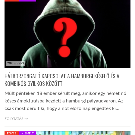
KÖZEL-KELET
AUSZTRÁLIA
A VILÁG ITTHON
2025-05-29
MÉDIA
HÁTBORZONGATÓ KAPCSOLAT A HAMBURGI KÉSELŐ ÉS A
KOMBINÓS GYILKOS KÖZÖTT
Múlt pénteken 18 ember sérült meg, amikor egy német nő
késes ámokfutásba kezdett a hamburgi pályaudvaron. Az
csak most derült ki, hogy a nőt előző nap engedték ki…
GLOBOTV BP
FOLYTATÁS →
HÍR3D
EGYÉB
KIEMELT