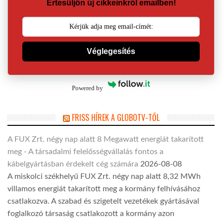
Értesüljön új cikkeinkről emailben!
Véglegesítés
Powered by
FRISS HÍREK A GLOBOTV-TŐL
A FUX Zrt. négy nap alatt 8 Megawatt energiát takarított
meg - A társadalmi felelősségvállalás fontos a
kábelgyártásban érdekelt cég számára
2026-08-08
A miskolci székhelyű FUX Zrt. négy nap alatt 8,32 MWh
villamos energiát takarított meg a kormány felhívásához
csatlakozva. A szabad és szigetelt vezetékek gyártásával
foglalkozó társaság csatlakozott a kormány azon