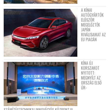
A KÍNAI
AUTÓGYÁRTÓK
ELŐSZÖR
MEGELŐZTÉK
JAPÁN
RIVÁLISAIKAT AZ
EU PIACÁN
KÍNA ÚJ
KORSZAKOT
NYITOTT:
MEGNYÍLT AZ
ORSZÁG ELSŐ
ŰR-
SZÁMÍTÁSTECHNIKAI INNOVÁCIÓS KÖZPONTJA