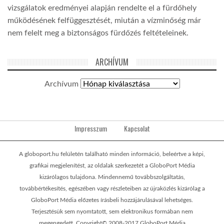
vizsgálatok eredményei alapján rendelte el a fürdőhely
működésének felfüggesztését, miután a vízminőség már
nem felelt meg a biztonságos fürdőzés feltételeinek.
ARCHÍVUM
Archívum
Impresszum
Kapcsolat
A globoport.hu felületén található minden információ, beleértve a képi,
grafikai megjelenítést, az oldalak szerkezetét a GloboPort Média
kizárólagos tulajdona. Mindennemű továbbszolgáltatás,
továbbértékesítés, egészében vagy részleteiben az újraközlés kizárólag a
GloboPort Média előzetes írásbeli hozzájárulásával lehetséges.
Terjesztésük sem nyomtatott, sem elektronikus formában nem
megengedett. Copyright© 2008-2017 GloboPort Média