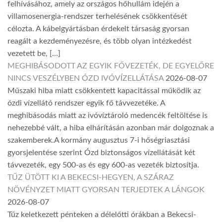
felhívásához, amely az országos hőhullám idején a
villamosenergia-rendszer terhelésének csökkentését
célozta. A kábelgyártásban érdekelt társaság gyorsan
reagált a kezdeményezésre, és több olyan intézkedést
vezetett be, […]
MEGHIBÁSODOTT AZ EGYIK FŐVEZETÉK, DE EGYELŐRE
NINCS VESZÉLYBEN ÓZD IVÓVÍZELLÁTÁSA
2026-08-07
Műszaki hiba miatt csökkentett kapacitással működik az
ózdi vízellátó rendszer egyik fő távvezetéke. A
meghibásodás miatt az ivóvíztároló medencék feltöltése is
nehezebbé vált, a hiba elhárításán azonban már dolgoznak a
szakemberek.A kormány augusztus 7-i hőségriasztási
gyorsjelentése szerint Ózd biztonságos vízellátását két
távvezeték, egy 500-as és egy 600-as vezeték biztosítja.
TŰZ ÜTÖTT KI A BEKECSI-HEGYEN, A SZÁRAZ
NÖVÉNYZET MIATT GYORSAN TERJEDTEK A LÁNGOK
2026-08-07
Tűz keletkezett pénteken a délelőtti órákban a Bekecsi-