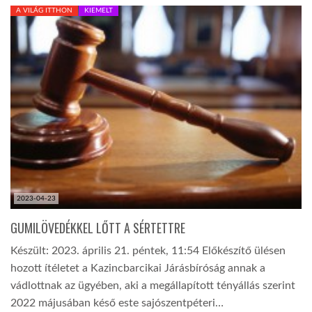
A VILÁG ITTHON
KIEMELT
2023-04-23
GUMILÖVEDÉKKEL LŐTT A SÉRTETTRE
Készült: 2023. április 21. péntek, 11:54 Előkészítő ülésen
hozott ítéletet a Kazincbarcikai Járásbíróság annak a
vádlottnak az ügyében, aki a megállapított tényállás szerint
2022 májusában késő este sajószentpéteri…