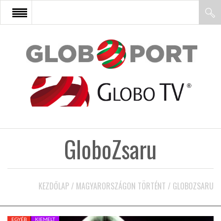
FŐOLDAL
AFRIKA
EURÓPA
GloboZsaru
ÁZSIA
ÉSZAK-AMERIKA
KEZDŐLAP
/
MAGYARORSZÁGON TÖRTÉNT
/
GLOBOZSARU
LATIN-AMERIKA
EGYÉB
KIEMELT