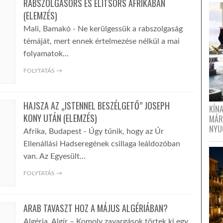
RABSZOLGASORS ÉS ELITSORS AFRIKÁBAN
(ELEMZÉS)
Mali, Bamakó - Ne kerülgessük a rabszolgaság
témáját, mert ennek értelmezése nélkül a mai
folyamatok…
FOLYTATÁS →
HAJSZA AZ „ISTENNEL BESZÉLGETŐ” JOSEPH
KÍN
KONY UTÁN (ELEMZÉS)
MÁR
NYU
Afrika, Budapest - Úgy tűnik, hogy az Úr
Ellenállási Hadseregének csillaga leáldozóban
van. Az Egyesült…
FOLYTATÁS →
ARAB TAVASZT HOZ A MÁJUS ALGÉRIÁBAN?
Algéria, Algír – Komoly zavargások törtek ki egy