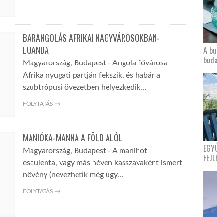
BARANGOLÁS AFRIKAI NAGYVÁROSOKBAN-
LUANDA
A bu
buda
Magyarország, Budapest - Angola fővárosa
Afrika nyugati partján fekszik, és habár a
szubtrópusi övezetben helyezkedik…
FOLYTATÁS →
MANIÓKA-MANNA A FÖLD ALÓL
EGY
Magyarország, Budapest - A manihot
FEJL
esculenta, vagy más néven kasszavaként ismert
növény (nevezhetik még úgy…
FOLYTATÁS →