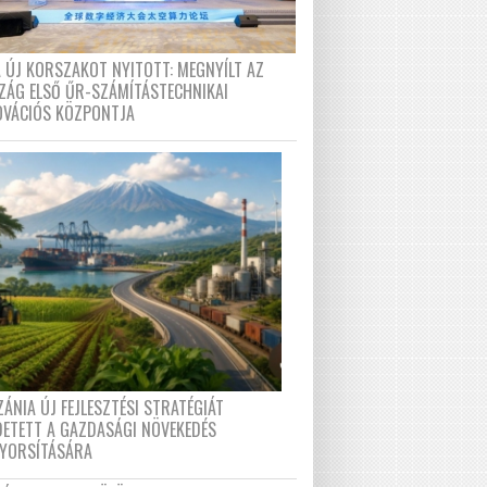
A ÚJ KORSZAKOT NYITOTT: MEGNYÍLT AZ
ZÁG ELSŐ ŰR-SZÁMÍTÁSTECHNIKAI
OVÁCIÓS KÖZPONTJA
ÁNIA ÚJ FEJLESZTÉSI STRATÉGIÁT
DETETT A GAZDASÁGI NÖVEKEDÉS
GYORSÍTÁSÁRA