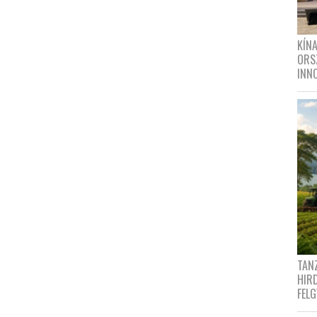
KÍN
ORS
INN
TANZ
HIR
FEL