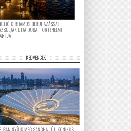
MILLIÓ DIRHAMOS BERUHÁZÁSSAL
ÁZSOLJÁK ÚJJÁ DUBAI TÖRTÉNELMI
PARTJÁT
KEDVENCEK
6-BAN NYÍLIK MEG SANGHAJ ÚJ IKONIKUS