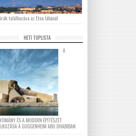
́rák találkozása az Etna lábánál
HETI TOPLISTA
A
YOMÁNY ÉS A MODERN ÉPÍTÉSZET
ÁLKOZÁSA A GUGGENHEIM ABU DHABIBAN