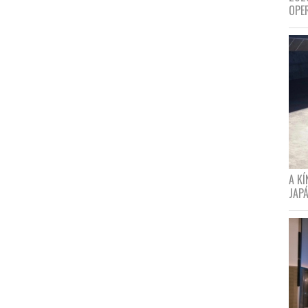
OPE
A K
JAPÁ