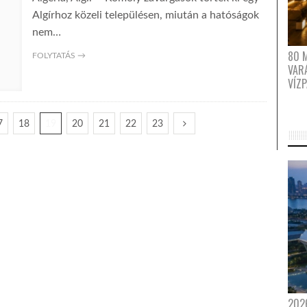
Algírhoz közeli településen, miután a hatóságok
nem…
80 
FOLYTATÁS →
VAR
VÍZ
7
18
19
20
21
22
23
202