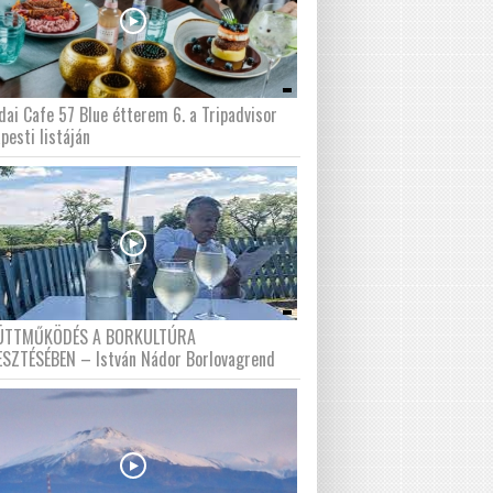
dai Cafe 57 Blue étterem 6. a Tripadvisor
pesti listáján
ÜTTMŰKÖDÉS A BORKULTÚRA
ESZTÉSÉBEN – István Nádor Borlovagrend