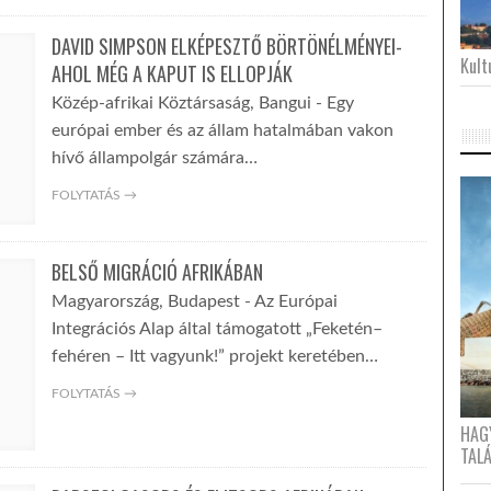
DAVID SIMPSON ELKÉPESZTŐ BÖRTÖNÉLMÉNYEI-
Kultu
AHOL MÉG A KAPUT IS ELLOPJÁK
Közép-afrikai Köztársaság, Bangui - Egy
európai ember és az állam hatalmában vakon
hívő állampolgár számára…
FOLYTATÁS →
BELSŐ MIGRÁCIÓ AFRIKÁBAN
Magyarország, Budapest - Az Európai
Integrációs Alap által támogatott „Feketén–
fehéren – Itt vagyunk!” projekt keretében…
FOLYTATÁS →
HAG
TAL