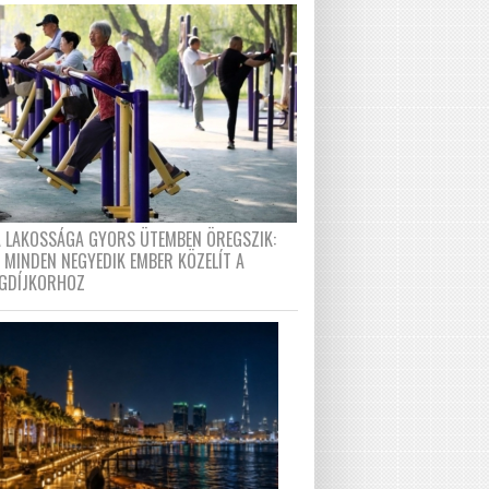
A LAKOSSÁGA GYORS ÜTEMBEN ÖREGSZIK:
 MINDEN NEGYEDIK EMBER KÖZELÍT A
GDÍJKORHOZ