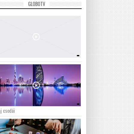
GLOBOTV
j csodái