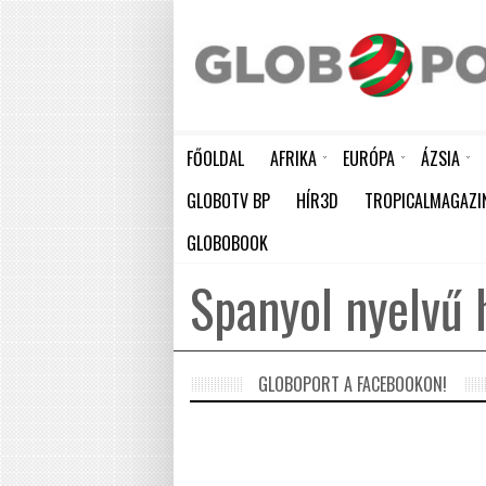
FŐOLDAL
AFRIKA
EURÓPA
ÁZSIA
AKÁR 20 MILLIÁRD DOLLÁROS VESZTESÉGET IS OKOZHAT AFRIKÁNAK A KÖZELGŐ EL NIÑO
HÁTBORZONGATÓ KAPCSOLAT A HAMBURGI KÉSELŐ ÉS A KOMBINÓS GYILKOS KÖZÖTT
KÍNA LAKOSSÁGA GYORS ÜTEMBEN
GLOBOTV BP
HÍR3D
TROPICALMAGAZI
GLOBOBOOK
Spanyol nyelvű 
GLOBOPORT A FACEBOOKON!