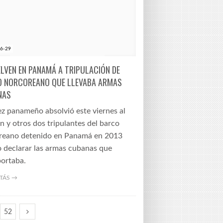
6-29
LVEN EN PANAMÁ A TRIPULACIÓN DE
 NORCOREANO QUE LLEVABA ARMAS
NAS
ez panameño absolvió este viernes al
n y otros dos tripulantes del barco
reano detenido en Panamá en 2013
o declarar las armas cubanas que
portaba.
TÁS →
52