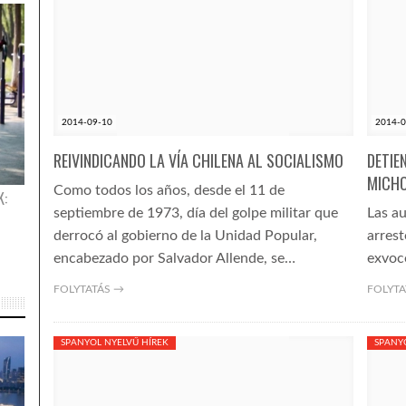
2014-09-10
2014-0
REIVINDICANDO LA VÍA CHILENA AL SOCIALISMO
DETIE
MICH
Como todos los años, desde el 11 de
K:
septiembre de 1973, día del golpe militar que
Las a
derrocó al gobierno de la Unidad Popular,
arres
encabezado por Salvador Allende, se…
exvoc
FOLYTATÁS →
FOLYTA
SPANYOL NYELVŰ HÍREK
SPANY