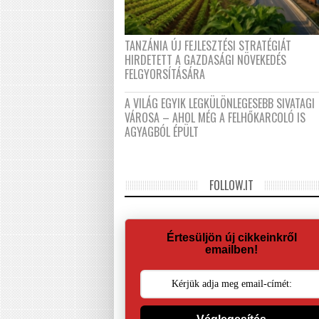
TANZÁNIA ÚJ FEJLESZTÉSI STRATÉGIÁT
HIRDETETT A GAZDASÁGI NÖVEKEDÉS
FELGYORSÍTÁSÁRA
A VILÁG EGYIK LEGKÜLÖNLEGESEBB SIVATAGI
VÁROSA – AHOL MÉG A FELHŐKARCOLÓ IS
AGYAGBÓL ÉPÜLT
FOLLOW.IT
Értesüljön új cikkeinkről
emailben!