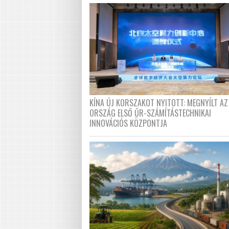
KÍNA ÚJ KORSZAKOT NYITOTT: MEGNYÍLT AZ
ORSZÁG ELSŐ ŰR-SZÁMÍTÁSTECHNIKAI
INNOVÁCIÓS KÖZPONTJA