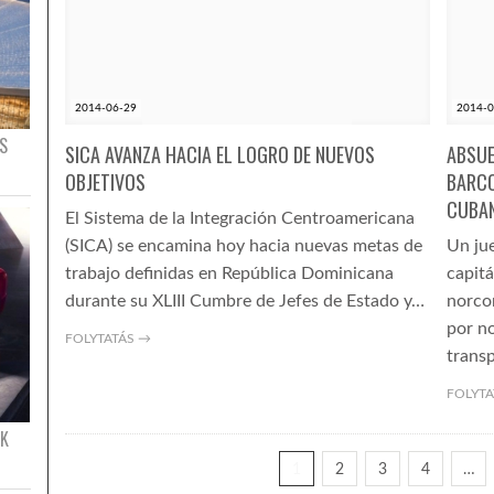
2014-06-29
2014-0
S
SICA AVANZA HACIA EL LOGRO DE NUEVOS
ABSUE
OBJETIVOS
BARCO
CUBA
El Sistema de la Integración Centroamericana
(SICA) se encamina hoy hacia nuevas metas de
Un ju
trabajo definidas en República Dominicana
capitá
durante su XLIII Cumbre de Jefes de Estado y…
norco
por n
FOLYTATÁS →
trans
FOLYTA
ÉK
1
2
3
4
…