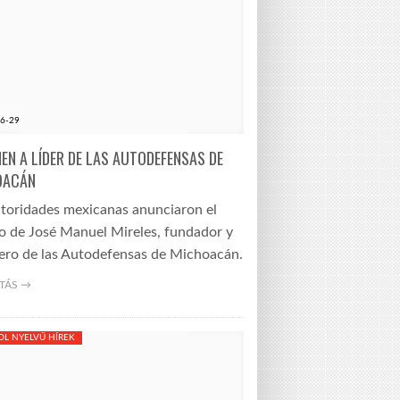
6-29
NEN A LÍDER DE LAS AUTODEFENSAS DE
OACÁN
utoridades mexicanas anunciaron el
to de José Manuel Mireles, fundador y
ero de las Autodefensas de Michoacán.
TÁS →
OL NYELVŰ HÍREK