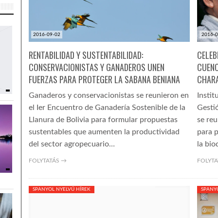
2016-09-02
2016-0
RENTABILIDAD Y SUSTENTABILIDAD:
CELEB
CONSERVACIONISTAS Y GANADEROS UNEN
CUENC
FUERZAS PARA PROTEGER LA SABANA BENIANA
CHAR
Ganaderos y conservacionistas se reunieron en
Instit
el Ier Encuentro de Ganadería Sostenible de la
Gesti
Llanura de Bolivia para formular propuestas
se re
sustentables que aumenten la productividad
para 
del sector agropecuario…
la bio
FOLYTATÁS →
FOLYTA
SPANYOL NYELVŰ HÍREK
SPANY