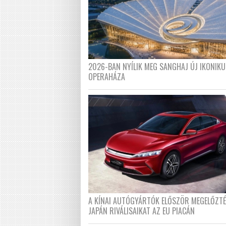
2026-BAN NYÍLIK MEG SANGHAJ ÚJ IKONIKU
OPERAHÁZA
A KÍNAI AUTÓGYÁRTÓK ELŐSZÖR MEGELŐZT
JAPÁN RIVÁLISAIKAT AZ EU PIACÁN