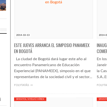
2014-10-13
2014-0
ESTE JUEVES ARRANCA EL SIMPOSIO PANAMEEX
INAUG
EN BOGOTÁ
COMER
La ciudad de Bogotá dará lugar este año al
En los
encuentro Panamericano de Educación
Janeir
Experiencial (PANAMEEX), simposio en el que
la Ca
representantes de la sociedad civil y el sector…
S.A..
FOLYTATÁS →
FOLYTA
N
SPANYOL NYELVŰ HÍREK
SPANY