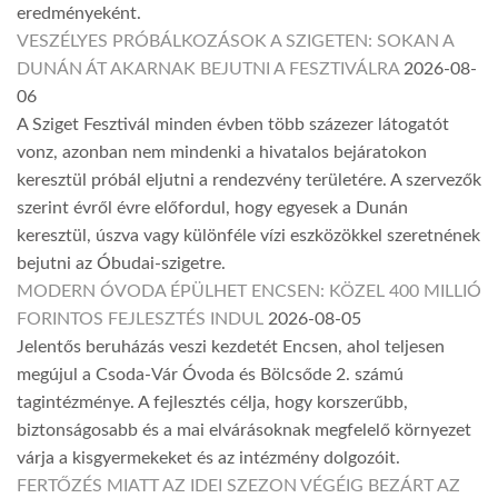
eredményeként.
VESZÉLYES PRÓBÁLKOZÁSOK A SZIGETEN: SOKAN A
DUNÁN ÁT AKARNAK BEJUTNI A FESZTIVÁLRA
2026-08-
06
A Sziget Fesztivál minden évben több százezer látogatót
vonz, azonban nem mindenki a hivatalos bejáratokon
keresztül próbál eljutni a rendezvény területére. A szervezők
szerint évről évre előfordul, hogy egyesek a Dunán
keresztül, úszva vagy különféle vízi eszközökkel szeretnének
bejutni az Óbudai-szigetre.
MODERN ÓVODA ÉPÜLHET ENCSEN: KÖZEL 400 MILLIÓ
FORINTOS FEJLESZTÉS INDUL
2026-08-05
Jelentős beruházás veszi kezdetét Encsen, ahol teljesen
megújul a Csoda-Vár Óvoda és Bölcsőde 2. számú
tagintézménye. A fejlesztés célja, hogy korszerűbb,
biztonságosabb és a mai elvárásoknak megfelelő környezet
várja a kisgyermekeket és az intézmény dolgozóit.
FERTŐZÉS MIATT AZ IDEI SZEZON VÉGÉIG BEZÁRT AZ