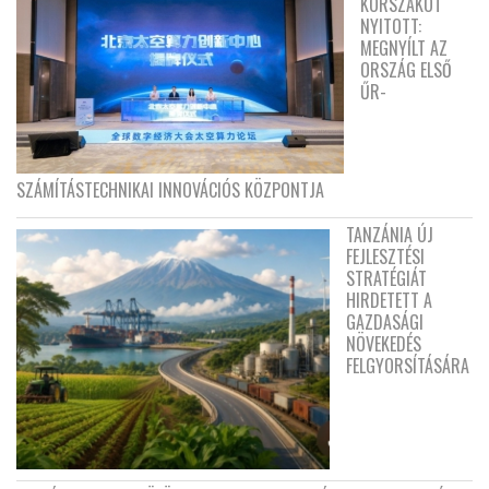
KORSZAKOT
NYITOTT:
MEGNYÍLT AZ
ORSZÁG ELSŐ
ŰR-
SZÁMÍTÁSTECHNIKAI INNOVÁCIÓS KÖZPONTJA
TANZÁNIA ÚJ
FEJLESZTÉSI
STRATÉGIÁT
HIRDETETT A
GAZDASÁGI
NÖVEKEDÉS
FELGYORSÍTÁSÁRA