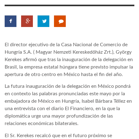
TROPICALMAGAZIN
GLOBOTV
El director ejecutivo de la Casa Nacional de Comercio de
Hungría S.A. ( Magyar Nemzeti Kereskedőház Zrt.), György
AFRIKA TUDÁSTÁR
Kerekes afirmó que tras la inauguración de la delegación en
Brasil, la empresa estatal húngara tiene previsto impulsar la
A NAP SZÉPE
apertura de otro centro en México hasta el fin del año.
La futura inauguración de la delegación en México pondrá
LINKTR.EE
en contexto las palabras pronunciadas este mayo por la
embajadora de México en Hungría, Isabel Bárbara Téllez en
una entrevista con el diario El Financiero, en la que la
GLOBOZSARU
diplomática urge una mayor profundización de las
relaciones económicas bilaterales.
DOBRAVERO.HU
El Sr. Kerekes recalcó que en el futuro próximo se