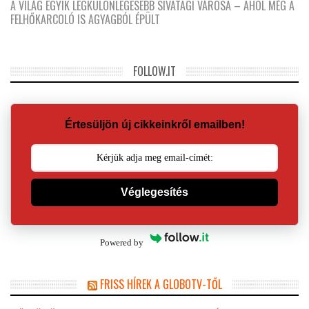
A VILÁG EGYIK LEGKÜLÖNLEGESEBB SIVATAGI VÁROSA – AHOL MÉG A
FELHŐKARCOLÓ IS AGYAGBÓL ÉPÜLT
FOLLOW.IT
Értesüljön új cikkeinkről emailben!
Véglegesítés
Powered by
FRISS HÍREK A GLOBOTV-TŐL