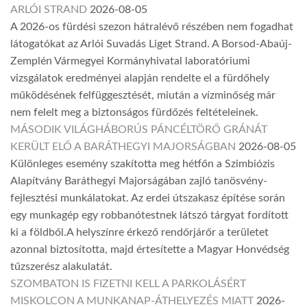
ARLÓI STRAND
2026-08-05
A 2026-os fürdési szezon hátralévő részében nem fogadhat
látogatókat az Arlói Suvadás Liget Strand. A Borsod-Abaúj-
Zemplén Vármegyei Kormányhivatal laboratóriumi
vizsgálatok eredményei alapján rendelte el a fürdőhely
működésének felfüggesztését, miután a vízminőség már
nem felelt meg a biztonságos fürdőzés feltételeinek.
MÁSODIK VILÁGHÁBORÚS PÁNCÉLTÖRŐ GRÁNÁT
KERÜLT ELŐ A BARÁTHEGYI MAJORSÁGBAN
2026-08-05
Különleges esemény szakította meg hétfőn a Szimbiózis
Alapítvány Baráthegyi Majorságában zajló tanösvény-
fejlesztési munkálatokat. Az erdei útszakasz építése során
egy munkagép egy robbanótestnek látszó tárgyat fordított
ki a földből.A helyszínre érkező rendőrjárőr a területet
azonnal biztosította, majd értesítette a Magyar Honvédség
tűzszerész alakulatát.
SZOMBATON IS FIZETNI KELL A PARKOLÁSÉRT
MISKOLCON A MUNKANAP-ÁTHELYEZÉS MIATT
2026-