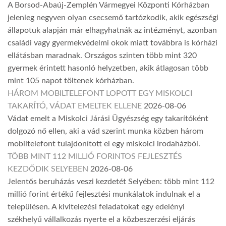
A Borsod-Abaúj-Zemplén Vármegyei Központi Kórházban
jelenleg negyven olyan csecsemő tartózkodik, akik egészségi
állapotuk alapján már elhagyhatnák az intézményt, azonban
családi vagy gyermekvédelmi okok miatt továbbra is kórházi
ellátásban maradnak. Országos szinten több mint 320
gyermek érintett hasonló helyzetben, akik átlagosan több
mint 105 napot töltenek kórházban.
HÁROM MOBILTELEFONT LOPOTT EGY MISKOLCI
TAKARÍTÓ, VÁDAT EMELTEK ELLENE
2026-08-06
Vádat emelt a Miskolci Járási Ügyészség egy takarítóként
dolgozó nő ellen, aki a vád szerint munka közben három
mobiltelefont tulajdonított el egy miskolci irodaházból.
TÖBB MINT 112 MILLIÓ FORINTOS FEJLESZTÉS
KEZDŐDIK SELYEBEN
2026-08-06
Jelentős beruházás veszi kezdetét Selyében: több mint 112
millió forint értékű fejlesztési munkálatok indulnak el a
településen. A kivitelezési feladatokat egy edelényi
székhelyű vállalkozás nyerte el a közbeszerzési eljárás