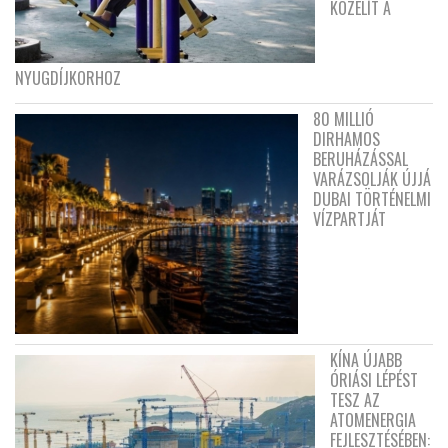
KÖZELÍT A
NYUGDÍJKORHOZ
80 MILLIÓ
DIRHAMOS
BERUHÁZÁSSAL
VARÁZSOLJÁK ÚJJÁ
DUBAI TÖRTÉNELMI
VÍZPARTJÁT
KÍNA ÚJABB
ÓRIÁSI LÉPÉST
TESZ AZ
ATOMENERGIA
FEJLESZTÉSÉBEN: