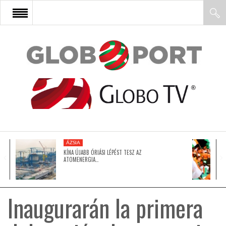
FŐOLDAL
AFRIKA
EURÓPA
ÁZSIA
ÁZSIA
KÍNA ÚJABB ÓRIÁSI LÉPÉST TESZ AZ
ATOMENERGIA…
ÉSZAK-AMERIKA
Inaugurarán la primera
LATIN-AMERIKA