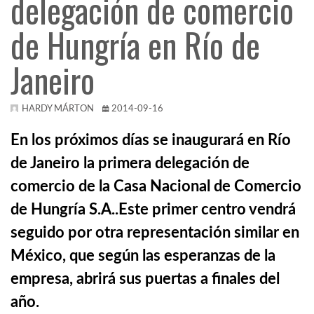
delegación de comercio
de Hungría en Río de
KÖZEL-KELET
Janeiro
AUSZTRÁLIA
HARDY MÁRTON
2014-09-16
A VILÁG ITTHON
En los próximos días se inaugurará en Río
de Janeiro la primera delegación de
MÉDIA
comercio de la Casa Nacional de Comercio
de Hungría S.A..Este primer centro vendrá
seguido por otra representación similar en
México, que según las esperanzas de la
GLOBOTV BP
empresa, abrirá sus puertas a finales del
HÍR3D
año.