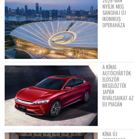
2026-BAN
NYÍLIK MEG
SANGHAJ ÚJ
IKONIKUS
OPERAHÁZA
A KÍNAI
AUTÓGYÁRTÓK
ELŐSZÖR
MEGELŐZTÉK
JAPÁN
RIVÁLISAIKAT AZ
EU PIACÁN
KÍNA ÚJ