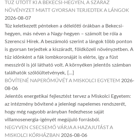
TŰZ ÜTÖTT KI A BEKECSI-HEGYEN, A SZÁRAZ
NÖVÉNYZET MIATT GYORSAN TERJEDTEK A LÁNGOK
2026-08-07
Tűz keletkezett pénteken a délelőtti órákban a Bekecsi-
hegyen, más néven a Nagy-hegyen – számolt be róla a
Szerencsi Hírek. A beszámoló szerint a lángok több ponton
is gyorsan terjedtek a kiszáradt, földközeli növényzetben. A
tűz időnként a fák lombkoronáját is elérte, így a füst
messziről is jól látható volt. A környéken jelentős számban
találhatók szőlőültetvények, […]
BŐVÍTENÉ NAPERŐMŰVÉT A MISKOLCI EGYETEM
2026-
08-06
Jelentős energetikai fejlesztést tervez a Miskolci Egyetem:
az intézmény bővítené a jelenlegi napelemes rendszerét,
hogy még nagyobb arányban fedezhesse saját
villamosenergia-igényét megújuló forrásból.
NEGYVEN CSECSEMŐ VÁRJA A HAZAJUTÁST A
MISKOLCI KÓRHÁZBAN
2026-08-06