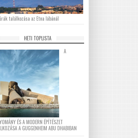
́rák találkozása az Etna lábánál
HETI TOPLISTA
A
YOMÁNY ÉS A MODERN ÉPÍTÉSZET
ÁLKOZÁSA A GUGGENHEIM ABU DHABIBAN