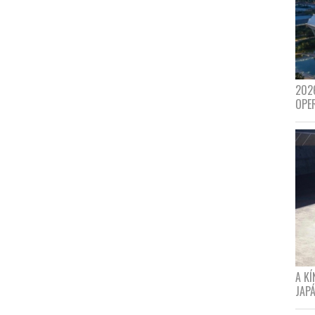
202
OPE
A K
JAPÁ