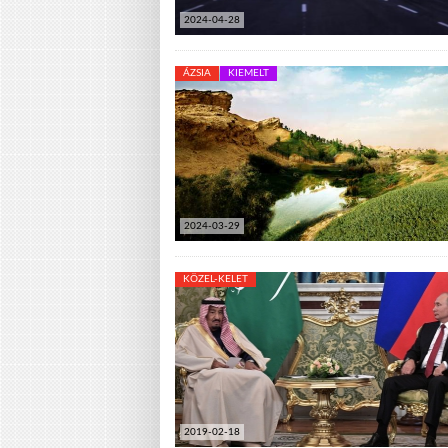
2024-04-28
ÁZSIA
KIEMELT
2024-03-29
KÖZEL-KELET
2019-02-18