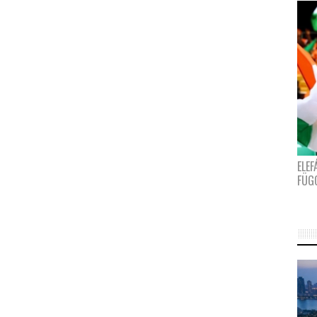
ELE
FÜG