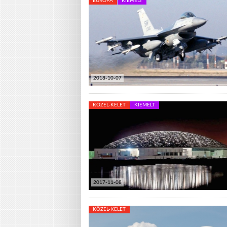
EURÓPA
KIEMELT
2018-10-07
KÖZEL-KELET
KIEMELT
2017-11-08
KÖZEL-KELET