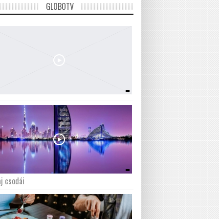
GLOBOTV
j csodái