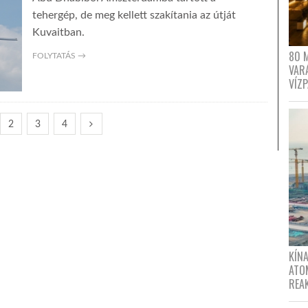
tehergép, de meg kellett szakítania az útját
Kuvaitban.
80 
FOLYTATÁS →
VAR
VÍZ
2
3
4
KÍNA
ATO
REA