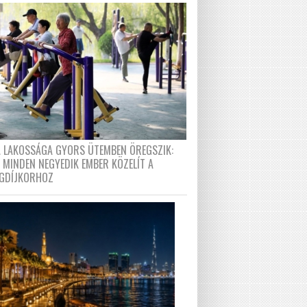
A LAKOSSÁGA GYORS ÜTEMBEN ÖREGSZIK:
 MINDEN NEGYEDIK EMBER KÖZELÍT A
GDÍJKORHOZ