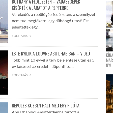
BOTRÁNY A FEDÉLZETEN – VADÁSZGÉPEK
KÍSÉRTÉK A JÁRATOT A REPTÉRRE
Verekedés a repülőgép fedélzetén: a személyzet
nem tud megfékezni egy dühöngő utast! Ezt
jelentették egy…
FOLYTATÁS →
ESTE NYÍLIK A LOUVRE ABU DHABIBAN – VIDEÓ
KÍN
MÁR
Több mint 10 évvel a terv bejelentése után és 5
NYU
év késéssel az eredeti időponthoz…
FOLYTATÁS →
REPÜLÉS KÖZBEN HALT MEG EGY PILÓTA
Abu Dhabiból Amszterdamba tartott a