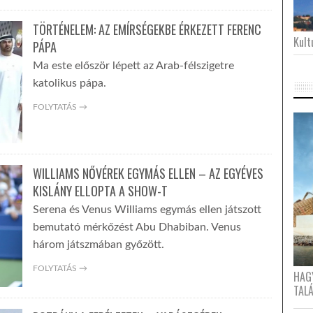
TÖRTÉNELEM: AZ EMÍRSÉGEKBE ÉRKEZETT FERENC
Kultu
PÁPA
Ma este először lépett az Arab-félszigetre
katolikus pápa.
FOLYTATÁS →
WILLIAMS NŐVÉREK EGYMÁS ELLEN – AZ EGYÉVES
KISLÁNY ELLOPTA A SHOW-T
Serena és Venus Williams egymás ellen játszott
bemutató mérkőzést Abu Dhabiban. Venus
három játszmában győzött.
FOLYTATÁS →
HAG
TAL