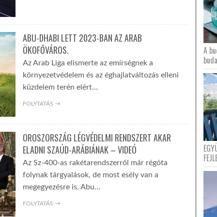
ABU-DHABI LETT 2023-BAN AZ ARAB
ÖKOFŐVÁROS.
A bu
buda
Az Arab Liga elismerte az emírségnek a
környezetvédelem és az éghajlatváltozás elleni
küzdelem terén elért…
FOLYTATÁS →
OROSZORSZÁG LÉGVÉDELMI RENDSZERT AKAR
EGY
ELADNI SZAÚD-ARÁBIÁNAK – VIDEÓ
FEJL
Az Sz-400-as rakétarendszerről már régóta
folynak tárgyalások, de most esély van a
megegyezésre is. Abu…
FOLYTATÁS →