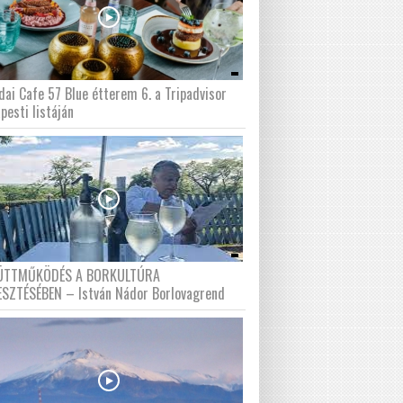
dai Cafe 57 Blue étterem 6. a Tripadvisor
pesti listáján
ÜTTMŰKÖDÉS A BORKULTÚRA
ESZTÉSÉBEN – István Nádor Borlovagrend