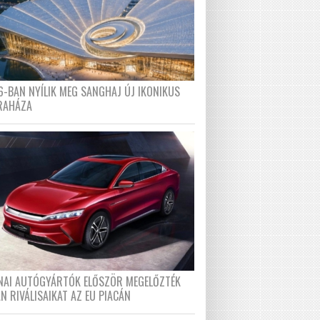
6-BAN NYÍLIK MEG SANGHAJ ÚJ IKONIKUS
RAHÁZA
ÍNAI AUTÓGYÁRTÓK ELŐSZÖR MEGELŐZTÉK
N RIVÁLISAIKAT AZ EU PIACÁN