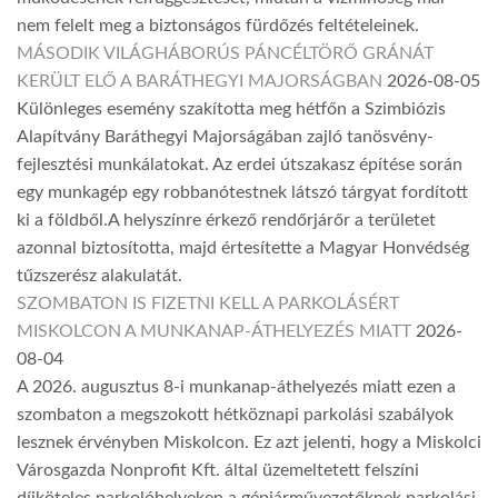
nem felelt meg a biztonságos fürdőzés feltételeinek.
MÁSODIK VILÁGHÁBORÚS PÁNCÉLTÖRŐ GRÁNÁT
KERÜLT ELŐ A BARÁTHEGYI MAJORSÁGBAN
2026-08-05
Különleges esemény szakította meg hétfőn a Szimbiózis
Alapítvány Baráthegyi Majorságában zajló tanösvény-
fejlesztési munkálatokat. Az erdei útszakasz építése során
egy munkagép egy robbanótestnek látszó tárgyat fordított
ki a földből.A helyszínre érkező rendőrjárőr a területet
azonnal biztosította, majd értesítette a Magyar Honvédség
tűzszerész alakulatát.
SZOMBATON IS FIZETNI KELL A PARKOLÁSÉRT
MISKOLCON A MUNKANAP-ÁTHELYEZÉS MIATT
2026-
08-04
A 2026. augusztus 8-i munkanap-áthelyezés miatt ezen a
szombaton a megszokott hétköznapi parkolási szabályok
lesznek érvényben Miskolcon. Ez azt jelenti, hogy a Miskolci
Városgazda Nonprofit Kft. által üzemeltetett felszíni