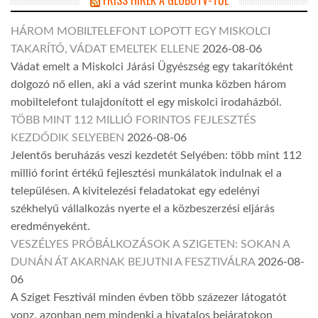
FRISS HÍREK A GLOBOTV-TŐL
HÁROM MOBILTELEFONT LOPOTT EGY MISKOLCI
TAKARÍTÓ, VÁDAT EMELTEK ELLENE
2026-08-06
Vádat emelt a Miskolci Járási Ügyészség egy takarítóként
dolgozó nő ellen, aki a vád szerint munka közben három
mobiltelefont tulajdonított el egy miskolci irodaházból.
TÖBB MINT 112 MILLIÓ FORINTOS FEJLESZTÉS
KEZDŐDIK SELYEBEN
2026-08-06
Jelentős beruházás veszi kezdetét Selyében: több mint 112
millió forint értékű fejlesztési munkálatok indulnak el a
településen. A kivitelezési feladatokat egy edelényi
székhelyű vállalkozás nyerte el a közbeszerzési eljárás
eredményeként.
VESZÉLYES PRÓBÁLKOZÁSOK A SZIGETEN: SOKAN A
DUNÁN ÁT AKARNAK BEJUTNI A FESZTIVÁLRA
2026-08-
06
A Sziget Fesztivál minden évben több százezer látogatót
vonz, azonban nem mindenki a hivatalos bejáratokon