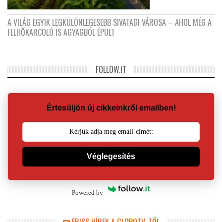
A VILÁG EGYIK LEGKÜLÖNLEGESEBB SIVATAGI VÁROSA – AHOL MÉG A
FELHŐKARCOLÓ IS AGYAGBÓL ÉPÜLT
FOLLOW.IT
Értesüljön új cikkeinkről emailben!
Véglegesítés
Powered by