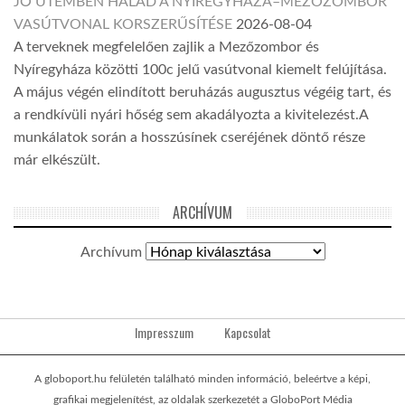
JÓ ÜTEMBEN HALAD A NYÍREGYHÁZA–MEZŐZOMBOR
VASÚTVONAL KORSZERŰSÍTÉSE
2026-08-04
A terveknek megfelelően zajlik a Mezőzombor és
Nyíregyháza közötti 100c jelű vasútvonal kiemelt felújítása.
A május végén elindított beruházás augusztus végéig tart, és
a rendkívüli nyári hőség sem akadályozta a kivitelezést.A
munkálatok során a hosszúsínek cseréjének döntő része
már elkészült.
ARCHÍVUM
Archívum
Impresszum
Kapcsolat
A globoport.hu felületén található minden információ, beleértve a képi,
grafikai megjelenítést, az oldalak szerkezetét a GloboPort Média