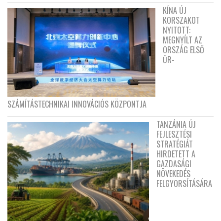
KÍNA ÚJ
KORSZAKOT
NYITOTT:
MEGNYÍLT AZ
ORSZÁG ELSŐ
ŰR-
SZÁMÍTÁSTECHNIKAI INNOVÁCIÓS KÖZPONTJA
TANZÁNIA ÚJ
FEJLESZTÉSI
STRATÉGIÁT
HIRDETETT A
GAZDASÁGI
NÖVEKEDÉS
FELGYORSÍTÁSÁRA