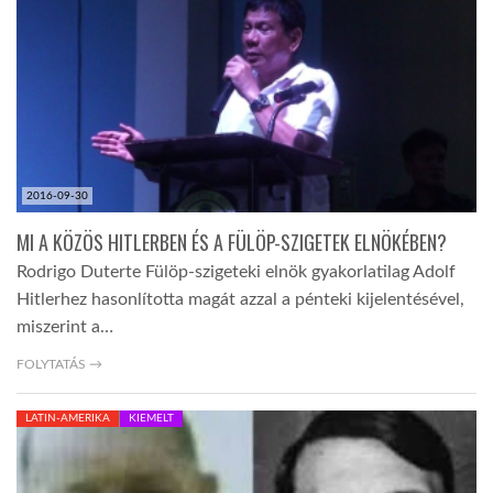
TROPICALMAGAZIN
GLOBOTV
AFRIKA TUDÁSTÁR
2016-09-30
MI A KÖZÖS HITLERBEN ÉS A FÜLÖP-SZIGETEK ELNÖKÉBEN?
A NAP SZÉPE
Rodrigo Duterte Fülöp-szigeteki elnök gyakorlatilag Adolf
Hitlerhez hasonlította magát azzal a pénteki kijelentésével,
miszerint a…
LINKTR.EE
FOLYTATÁS →
GLOBOZSARU
LATIN-AMERIKA
KIEMELT
DOBRAVERO.HU