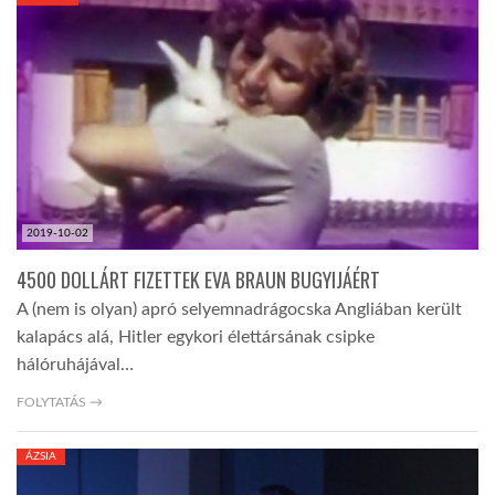
KÖZEL-KELET
AUSZTRÁLIA
A VILÁG ITTHON
2019-10-02
MÉDIA
4500 DOLLÁRT FIZETTEK EVA BRAUN BUGYIJÁÉRT
A (nem is olyan) apró selyemnadrágocska Angliában került
kalapács alá, Hitler egykori élettársának csipke
hálóruhájával…
GLOBOTV BP
FOLYTATÁS →
ÁZSIA
HÍR3D