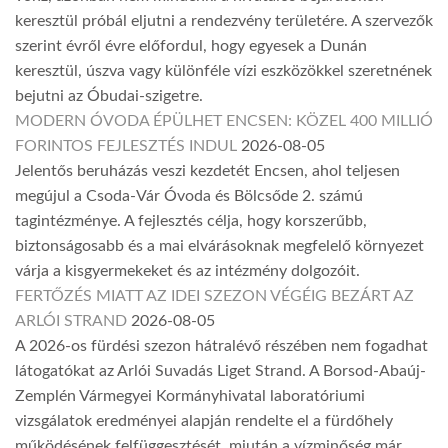
keresztül próbál eljutni a rendezvény területére. A szervezők
szerint évről évre előfordul, hogy egyesek a Dunán
keresztül, úszva vagy különféle vízi eszközökkel szeretnének
bejutni az Óbudai-szigetre.
MODERN ÓVODA ÉPÜLHET ENCSEN: KÖZEL 400 MILLIÓ
FORINTOS FEJLESZTÉS INDUL
2026-08-05
Jelentős beruházás veszi kezdetét Encsen, ahol teljesen
megújul a Csoda-Vár Óvoda és Bölcsőde 2. számú
tagintézménye. A fejlesztés célja, hogy korszerűbb,
biztonságosabb és a mai elvárásoknak megfelelő környezet
várja a kisgyermekeket és az intézmény dolgozóit.
FERTŐZÉS MIATT AZ IDEI SZEZON VÉGÉIG BEZÁRT AZ
ARLÓI STRAND
2026-08-05
A 2026-os fürdési szezon hátralévő részében nem fogadhat
látogatókat az Arlói Suvadás Liget Strand. A Borsod-Abaúj-
Zemplén Vármegyei Kormányhivatal laboratóriumi
vizsgálatok eredményei alapján rendelte el a fürdőhely
működésének felfüggesztését, miután a vízminőség már