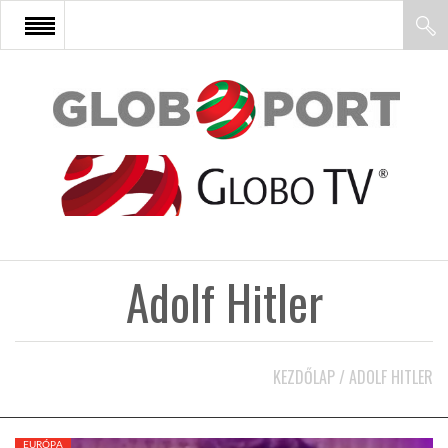
FŐOLDAL
AFRIKA
EURÓPA
Adolf Hitler
ÁZSIA
ÉSZAK-AMERIKA
KEZDŐLAP
/
ADOLF HITLER
LATIN-AMERIKA
EURÓPA