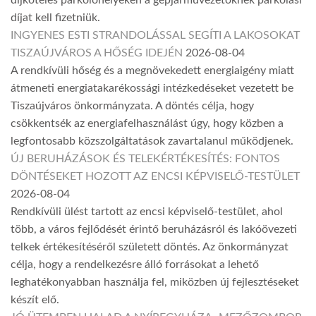
díjköteles parkolóhelyeken a gépjárművezetőknek parkolási
díjat kell fizetniük.
INGYENES ESTI STRANDOLÁSSAL SEGÍTI A LAKOSOKAT
TISZAÚJVÁROS A HŐSÉG IDEJÉN
2026-08-04
A rendkívüli hőség és a megnövekedett energiaigény miatt
átmeneti energiatakarékossági intézkedéseket vezetett be
Tiszaújváros önkormányzata. A döntés célja, hogy
csökkentsék az energiafelhasználást úgy, hogy közben a
legfontosabb közszolgáltatások zavartalanul működjenek.
ÚJ BERUHÁZÁSOK ÉS TELEKÉRTÉKESÍTÉS: FONTOS
DÖNTÉSEKET HOZOTT AZ ENCSI KÉPVISELŐ-TESTÜLET
2026-08-04
Rendkívüli ülést tartott az encsi képviselő-testület, ahol
több, a város fejlődését érintő beruházásról és lakóövezeti
telkek értékesítéséről született döntés. Az önkormányzat
célja, hogy a rendelkezésre álló forrásokat a lehető
leghatékonyabban használja fel, miközben új fejlesztéseket
készít elő.