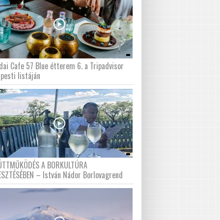
dai Cafe 57 Blue étterem 6. a Tripadvisor
pesti listáján
ÜTTMŰKÖDÉS A BORKULTÚRA
ESZTÉSÉBEN – István Nádor Borlovagrend