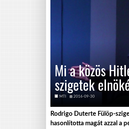
Mi a közös Hitl
szigetek elnök
MTI
2016-09-30
Rodrigo Duterte Fülöp-szige
hasonlította magát azzal a p