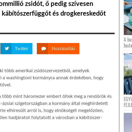
ommillió zsidót, ő pedig szívesen
ó kábítószerfüggőt és drogkereskedőt
A bu
buda
Twitter
Hozzászólás
ki több amerikai zsidószervezetből, amelyek
ni a washingtoni kormányra annak érdekében, hogy
tővel.
ta több mint háromezer embert öltek meg a rendőrök és
EGY
t-ázsiai szigetországban a kormány által meghirdetett
FEJL
te elhíresült arról is, hogy elnökségét megelőzően,
len hadjáratot folytatott a városban a kábítószer-