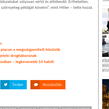
dozatokat súlyosan sértő és elítélendő. Érthetetlen,
szörnyeteg példáját követni”, mint Hitler – tette hozzá.
n
 piacon a megszégyenített bűnözők
igeteki drogháborúnak
KÍN
osában – legkevesebb 14 halott
MÁR
NYU
Twitter
Hozzászólás
P-SZIGETEK
HASONLAT
KÁBÍTÓSZER
RODRIGO DUTERTE