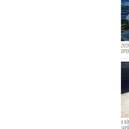
202
OPE
A K
JAPÁ