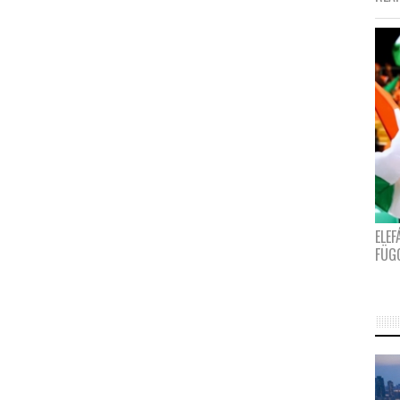
ELE
FÜG