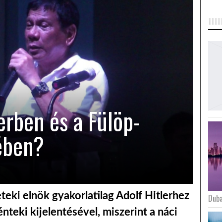
erben és a Fülöp-
ében?
teki elnök gyakorlatilag Adolf Hitlerhez
Duba
énteki kijelentésével, miszerint a náci