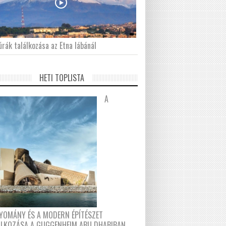
́rák találkozása az Etna lábánál
HETI TOPLISTA
A
YOMÁNY ÉS A MODERN ÉPÍTÉSZET
ÁLKOZÁSA A GUGGENHEIM ABU DHABIBAN