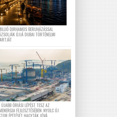
MILLIÓ DIRHAMOS BERUHÁZÁSSAL
ÁZSOLJÁK ÚJJÁ DUBAI TÖRTÉNELMI
PARTJÁT
 ÚJABB ÓRIÁSI LÉPÉST TESZ AZ
MENERGIA FEJLESZTÉSÉBEN: NYOLC ÚJ
KTOR ÉPÍTÉSÉT HAGYTÁK JÓVÁ