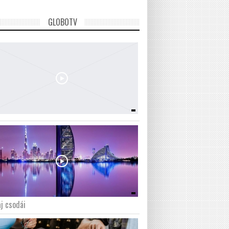
GLOBOTV
j csodái