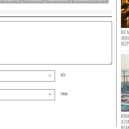
80 
VAR
VÍZ
*
NÉV
*
EMAIL
KÍNA
ATO
REA