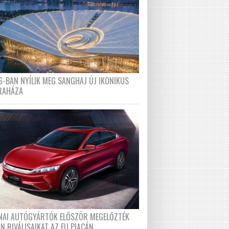
6-BAN NYÍLIK MEG SANGHAJ ÚJ IKONIKUS
RAHÁZA
ÍNAI AUTÓGYÁRTÓK ELŐSZÖR MEGELŐZTÉK
N RIVÁLISAIKAT AZ EU PIACÁN