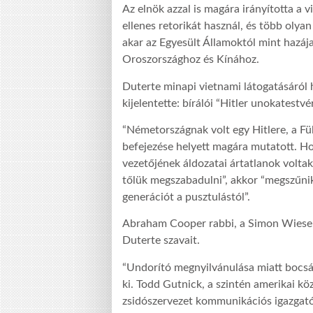
Az elnök azzal is magára irányította a v
ellenes retorikát használ, és több olyan
akar az Egyesült Államoktól mint hazáj
Oroszországhoz és Kínához.
Duterte minapi vietnami látogatásáról h
kijelentette: bírálói “Hitler unokatestv
“Németországnak volt egy Hitlere, a F
befejezése helyett magára mutatott. H
vezetőjének áldozatai ártatlanok voltak
tőlük megszabadulni”, akkor “megszűni
generációt a pusztulástól”.
Abraham Cooper rabbi, a Simon Wiesen
Duterte szavait.
“Undorító megnyilvánulása miatt bocsán
ki. Todd Gutnick, a szintén amerikai k
zsidószervezet kommunikációs igazgató