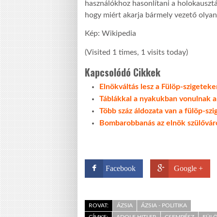
használókhoz hasonlítani a holokausztál
hogy miért akarja bármely vezető olyan 
Kép: Wikipedia
(Visited 1 times, 1 visits today)
Kapcsolódó Cikkek
Elnökváltás lesz a Fülöp-szigeteke
Táblákkal a nyakukban vonulnak a
Több száz áldozata van a fülöp-sz
Bombarobbanás az elnök szülővár
Facebook
Google +
ROVAT:
ÁZSIA
ÁZSIA - POLITIKA
CÍMKE:
ADOLF HITLER
CSEMPÉSZ
FÜLÖ