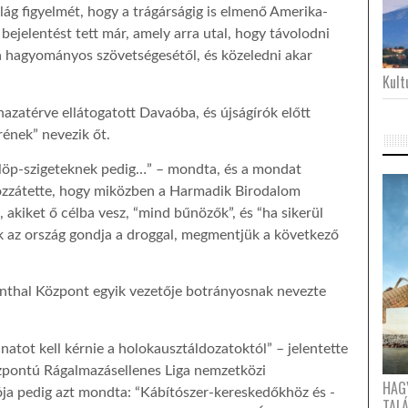
ilág figyelmét, hogy a trágárságig is elmenő Amerika-
 bejelentést tett már, amely arra utal, hogy távolodni
a hagyományos szövetségesétől, és közeledni akar
Kultu
azatérve ellátogatott Davaóba, és újságírók előtt
érének” nevezik őt.
ülöp-szigeteknek pedig…” – mondta, és a mondat
ozzátette, hogy miközben a Harmadik Birodalom
, akiket ő célba vesz, “mind bűnözők”, és “ha sikerül
k az ország gondja a droggal, megmentjük a következő
thal Központ egyik vezetője botrányosnak nevezte
atot kell kérnie a holokausztáldozatoktól” – jelentette
özpontú Rágalmazásellenes Liga nemzetközi
HAG
ja pedig azt mondta: “Kábítószer-kereskedőkhöz és -
TAL