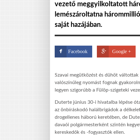
vezető meggyilkoltatott hár
lemészároltatna hárommilli
saját hazájában.
Facebook
Google +
Szavai megütközést és dühöt váltottak 
valószínűleg nyomást fognak gyakorol
legyen szigorúbb a Fülöp-szigeteki veze
Duterte június 30-i hivatalba lépése ó
az önbíráskodó halálbrigádok a délkele
drogellenes háború keretében, de Duter
davaói polgármesterként szintén kegyet
kereskedők és -fogyasztók ellen.