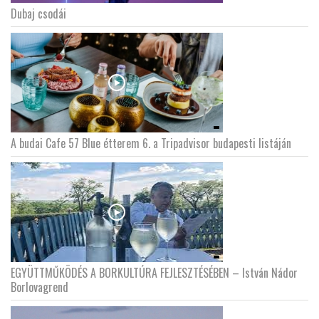
Dubaj csodái
LATIMO.HU
GLOBOBOOK
A budai Cafe 57 Blue étterem 6. a Tripadvisor budapesti listáján
EGYÜTTMŰKÖDÉS A BORKULTÚRA FEJLESZTÉSÉBEN – István Nádor
Borlovagrend