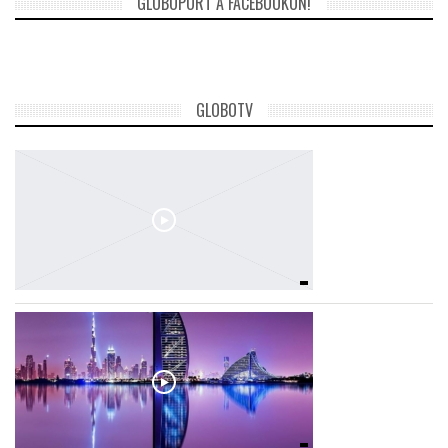
GLOBOPORT A FACEBOOKON!
TROPICALMAGAZIN
GLOBOTV
GLOBOTV
AFRIKA TUDÁSTÁR
A NAP SZÉPE
LINKTR.EE
GLOBOZSARU
DOBRAVERO.HU