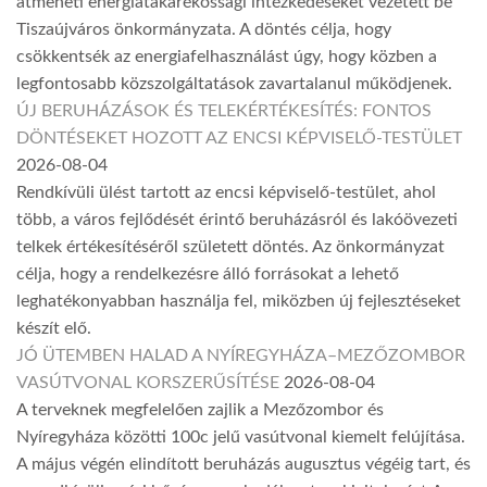
átmeneti energiatakarékossági intézkedéseket vezetett be
Tiszaújváros önkormányzata. A döntés célja, hogy
csökkentsék az energiafelhasználást úgy, hogy közben a
legfontosabb közszolgáltatások zavartalanul működjenek.
ÚJ BERUHÁZÁSOK ÉS TELEKÉRTÉKESÍTÉS: FONTOS
DÖNTÉSEKET HOZOTT AZ ENCSI KÉPVISELŐ-TESTÜLET
2026-08-04
Rendkívüli ülést tartott az encsi képviselő-testület, ahol
több, a város fejlődését érintő beruházásról és lakóövezeti
telkek értékesítéséről született döntés. Az önkormányzat
célja, hogy a rendelkezésre álló forrásokat a lehető
leghatékonyabban használja fel, miközben új fejlesztéseket
készít elő.
JÓ ÜTEMBEN HALAD A NYÍREGYHÁZA–MEZŐZOMBOR
VASÚTVONAL KORSZERŰSÍTÉSE
2026-08-04
A terveknek megfelelően zajlik a Mezőzombor és
Nyíregyháza közötti 100c jelű vasútvonal kiemelt felújítása.
A május végén elindított beruházás augusztus végéig tart, és