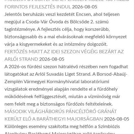
FORINTOS FEJLESZTÉS INDUL
2026-08-05
Jelentős beruházás veszi kezdetét Encsen, ahol teljesen
megújul a Csoda-Vár Óvoda és Bölcsőde 2. számú
tagintézménye. A fejlesztés célja, hogy korszerűbb,
biztonságosabb és a mai elvárásoknak megfelelő környezet
várja a kisgyermekeket és az intézmény dolgozóit.
FERTŐZÉS MIATT AZ IDEI SZEZON VÉGÉIG BEZÁRT AZ
ARLÓI STRAND
2026-08-05
A 2026-os fürdési szezon hátralévő részében nem fogadhat
látogatókat az Arlói Suvadás Liget Strand. A Borsod-Abaúj-
Zemplén Vármegyei Kormányhivatal laboratóriumi
vizsgálatok eredményei alapján rendelte el a fürdőhely
működésének felfüggesztését, miután a vízminőség már
nem felelt meg a biztonságos fürdőzés feltételeinek.
MÁSODIK VILÁGHÁBORÚS PÁNCÉLTÖRŐ GRÁNÁT
KERÜLT ELŐ A BARÁTHEGYI MAJORSÁGBAN
2026-08-05
Különleges esemény szakította meg hétfőn a Szimbiózis