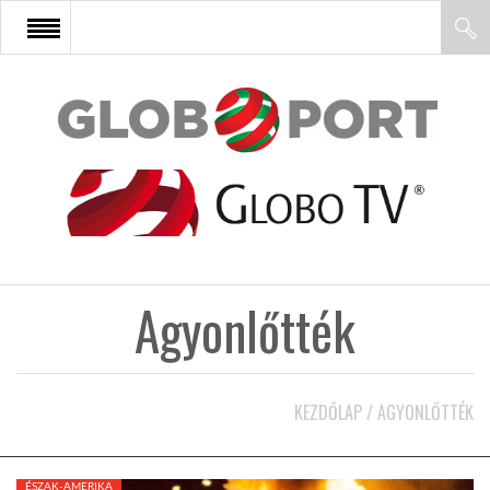
FŐOLDAL
AFRIKA
EURÓPA
Agyonlőtték
ÁZSIA
ÉSZAK-AMERIKA
KEZDŐLAP
/
AGYONLŐTTÉK
LATIN-AMERIKA
ÉSZAK-AMERIKA