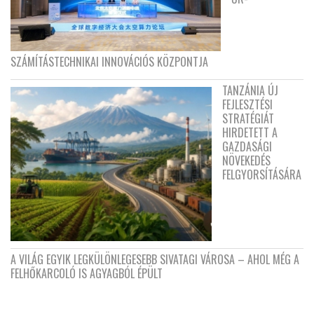
SZÁMÍTÁSTECHNIKAI INNOVÁCIÓS KÖZPONTJA
TANZÁNIA ÚJ
FEJLESZTÉSI
STRATÉGIÁT
HIRDETETT A
GAZDASÁGI
NÖVEKEDÉS
FELGYORSÍTÁSÁRA
A VILÁG EGYIK LEGKÜLÖNLEGESEBB SIVATAGI VÁROSA – AHOL MÉG A
FELHŐKARCOLÓ IS AGYAGBÓL ÉPÜLT