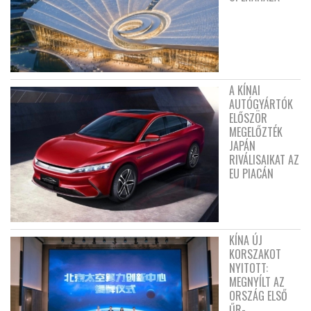
A KÍNAI
AUTÓGYÁRTÓK
ELŐSZÖR
MEGELŐZTÉK
JAPÁN
RIVÁLISAIKAT AZ
EU PIACÁN
KÍNA ÚJ
KORSZAKOT
NYITOTT:
MEGNYÍLT AZ
ORSZÁG ELSŐ
ŰR-