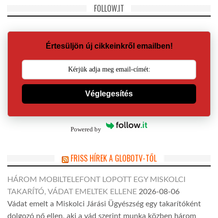
FOLLOW.IT
Értesüljön új cikkeinkről emailben!
Véglegesítés
Powered by
FRISS HÍREK A GLOBOTV-TŐL
HÁROM MOBILTELEFONT LOPOTT EGY MISKOLCI
TAKARÍTÓ, VÁDAT EMELTEK ELLENE
2026-08-06
Vádat emelt a Miskolci Járási Ügyészség egy takarítóként
dolgozó nő ellen, aki a vád szerint munka közben három