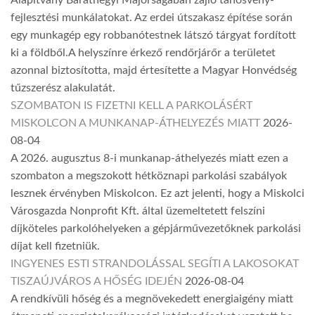
Alapítvány Baráthegyi Majorságában zajló tanösvény-
fejlesztési munkálatokat. Az erdei útszakasz építése során
egy munkagép egy robbanótestnek látszó tárgyat fordított
ki a földből.A helyszínre érkező rendőrjárőr a területet
azonnal biztosította, majd értesítette a Magyar Honvédség
tűzszerész alakulatát.
SZOMBATON IS FIZETNI KELL A PARKOLÁSÉRT
MISKOLCON A MUNKANAP-ÁTHELYEZÉS MIATT
2026-
08-04
A 2026. augusztus 8-i munkanap-áthelyezés miatt ezen a
szombaton a megszokott hétköznapi parkolási szabályok
lesznek érvényben Miskolcon. Ez azt jelenti, hogy a Miskolci
Városgazda Nonprofit Kft. által üzemeltetett felszíni
díjköteles parkolóhelyeken a gépjárművezetőknek parkolási
díjat kell fizetniük.
INGYENES ESTI STRANDOLÁSSAL SEGÍTI A LAKOSOKAT
TISZAÚJVÁROS A HŐSÉG IDEJÉN
2026-08-04
A rendkívüli hőség és a megnövekedett energiaigény miatt