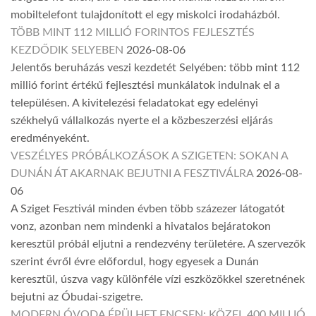
mobiltelefont tulajdonított el egy miskolci irodaházból.
TÖBB MINT 112 MILLIÓ FORINTOS FEJLESZTÉS
KEZDŐDIK SELYEBEN
2026-08-06
Jelentős beruházás veszi kezdetét Selyében: több mint 112
millió forint értékű fejlesztési munkálatok indulnak el a
településen. A kivitelezési feladatokat egy edelényi
székhelyű vállalkozás nyerte el a közbeszerzési eljárás
eredményeként.
VESZÉLYES PRÓBÁLKOZÁSOK A SZIGETEN: SOKAN A
DUNÁN ÁT AKARNAK BEJUTNI A FESZTIVÁLRA
2026-08-
06
A Sziget Fesztivál minden évben több százezer látogatót
vonz, azonban nem mindenki a hivatalos bejáratokon
keresztül próbál eljutni a rendezvény területére. A szervezők
szerint évről évre előfordul, hogy egyesek a Dunán
keresztül, úszva vagy különféle vízi eszközökkel szeretnének
bejutni az Óbudai-szigetre.
MODERN ÓVODA ÉPÜLHET ENCSEN: KÖZEL 400 MILLIÓ