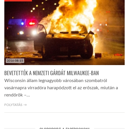
KÖZEL-KELET
AUSZTRÁLIA
A VILÁG ITTHON
2016-08-15
MÉDIA
BEVETETTÉK A NEMZETI GÁRDÁT MILWAUKEE-BAN
Wisconsin állam legnagyobb városában szombatról
vasárnapra virradóra harapódzott el az erőszak, miután a
rendőrök –…
GLOBOTV BP
FOLYTATÁS →
HÍR3D