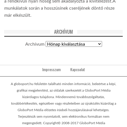
a rendkívüli nyári hőség sem akadályozta a kivitelezést.A
munkálatok során a hosszúsínek cseréjének döntő része
már elkészült.
ARCHÍVUM
Archívum
Impresszum
Kapcsolat
A globoport.hu felületén található minden információ, beleértve a képi,
grafikai megjelenítést, az oldalak szerkezetét a GloboPort Média
kizárólagos tulajdona. Mindennemű továbbszolgáltatás,
továbbértékesítés, egészében vagy részleteiben az újraközlés kizárólag a
GloboPort Média előzetes írásbeli hozzájárulásával lehetséges.
Terjesztésük sem nyomtatott, sem elektronikus formában nem
megengedett. Copyright© 2008-2017 GloboPort Média