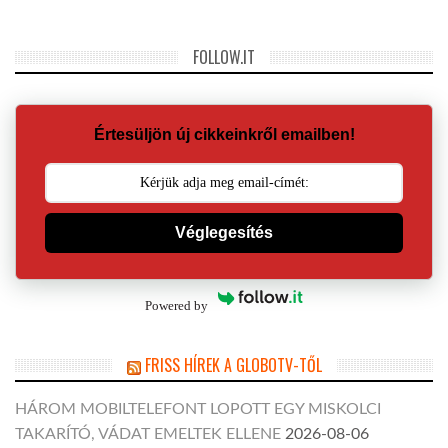
FOLLOW.IT
Értesüljön új cikkeinkről emailben!
Véglegesítés
Powered by
FRISS HÍREK A GLOBOTV-TŐL
HÁROM MOBILTELEFONT LOPOTT EGY MISKOLCI
TAKARÍTÓ, VÁDAT EMELTEK ELLENE
2026-08-06