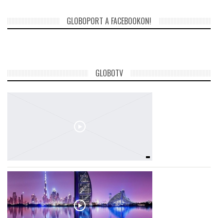
GLOBOPORT A FACEBOOKON!
TROPICALMAGAZIN
GLOBOTV
GLOBOTV
AFRIKA TUDÁSTÁR
A NAP SZÉPE
LINKTR.EE
GLOBOZSARU
DOBRAVERO.HU