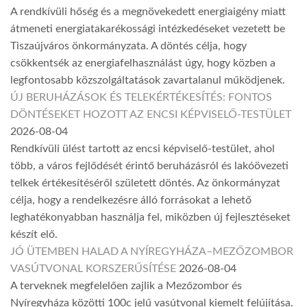
A rendkívüli hőség és a megnövekedett energiaigény miatt
átmeneti energiatakarékossági intézkedéseket vezetett be
Tiszaújváros önkormányzata. A döntés célja, hogy
csökkentsék az energiafelhasználást úgy, hogy közben a
legfontosabb közszolgáltatások zavartalanul működjenek.
ÚJ BERUHÁZÁSOK ÉS TELEKÉRTÉKESÍTÉS: FONTOS
DÖNTÉSEKET HOZOTT AZ ENCSI KÉPVISELŐ-TESTÜLET
2026-08-04
Rendkívüli ülést tartott az encsi képviselő-testület, ahol
több, a város fejlődését érintő beruházásról és lakóövezeti
telkek értékesítéséről született döntés. Az önkormányzat
célja, hogy a rendelkezésre álló forrásokat a lehető
leghatékonyabban használja fel, miközben új fejlesztéseket
készít elő.
JÓ ÜTEMBEN HALAD A NYÍREGYHÁZA–MEZŐZOMBOR
VASÚTVONAL KORSZERŰSÍTÉSE
2026-08-04
A terveknek megfelelően zajlik a Mezőzombor és
Nyíregyháza közötti 100c jelű vasútvonal kiemelt felújítása.