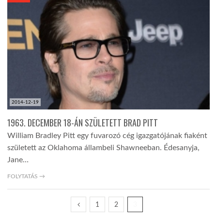
KÖZEL-KELET
AUSZTRÁLIA
A VILÁG ITTHON
2014-12-19
MÉDIA
1963. DECEMBER 18-ÁN SZÜLETETT BRAD PITT
William Bradley Pitt egy fuvarozó cég igazgatójának fiaként
született az Oklahoma állambeli Shawneeban. Édesanyja,
Jane…
GLOBOTV BP
FOLYTATÁS →
1
2
3
HÍR3D