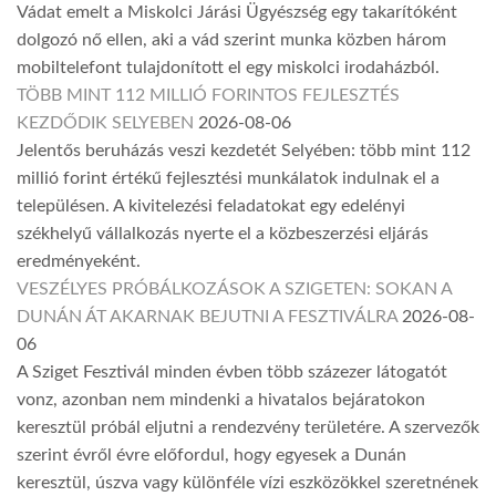
Vádat emelt a Miskolci Járási Ügyészség egy takarítóként
dolgozó nő ellen, aki a vád szerint munka közben három
mobiltelefont tulajdonított el egy miskolci irodaházból.
TÖBB MINT 112 MILLIÓ FORINTOS FEJLESZTÉS
KEZDŐDIK SELYEBEN
2026-08-06
Jelentős beruházás veszi kezdetét Selyében: több mint 112
millió forint értékű fejlesztési munkálatok indulnak el a
településen. A kivitelezési feladatokat egy edelényi
székhelyű vállalkozás nyerte el a közbeszerzési eljárás
eredményeként.
VESZÉLYES PRÓBÁLKOZÁSOK A SZIGETEN: SOKAN A
DUNÁN ÁT AKARNAK BEJUTNI A FESZTIVÁLRA
2026-08-
06
A Sziget Fesztivál minden évben több százezer látogatót
vonz, azonban nem mindenki a hivatalos bejáratokon
keresztül próbál eljutni a rendezvény területére. A szervezők
szerint évről évre előfordul, hogy egyesek a Dunán
keresztül, úszva vagy különféle vízi eszközökkel szeretnének