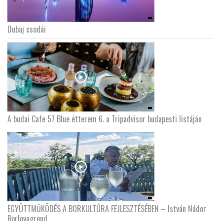
LATIMO.HU
Dubaj csodái
GLOBOBOOK
A budai Cafe 57 Blue étterem 6. a Tripadvisor budapesti listáján
EGYÜTTMŰKÖDÉS A BORKULTÚRA FEJLESZTÉSÉBEN – István Nádor
Borlovagrend