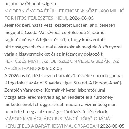
bejutni az Óbudai-szigetre.
MODERN ÓVODA ÉPÜLHET ENCSEN: KÖZEL 400 MILLIÓ
FORINTOS FEJLESZTÉS INDUL
2026-08-05
Jelentős beruházás veszi kezdetét Encsen, ahol teljesen
megújul a Csoda-Vár Óvoda és Bölcsőde 2. számú
tagintézménye. A fejlesztés célja, hogy korszerűbb,
biztonságosabb és a mai elvárásoknak megfelelő környezet
várja a kisgyermekeket és az intézmény dolgozóit.
FERTŐZÉS MIATT AZ IDEI SZEZON VÉGÉIG BEZÁRT AZ
ARLÓI STRAND
2026-08-05
A 2026-os fürdési szezon hátralévő részében nem fogadhat
látogatókat az Arlói Suvadás Liget Strand. A Borsod-Abaúj-
Zemplén Vármegyei Kormányhivatal laboratóriumi
vizsgálatok eredményei alapján rendelte el a fürdőhely
működésének felfüggesztését, miután a vízminőség már
nem felelt meg a biztonságos fürdőzés feltételeinek.
MÁSODIK VILÁGHÁBORÚS PÁNCÉLTÖRŐ GRÁNÁT
KERÜLT ELŐ A BARÁTHEGYI MAJORSÁGBAN
2026-08-05