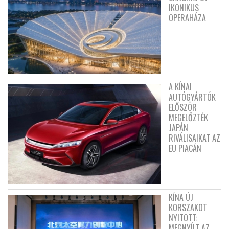
IKONIKUS
OPERAHÁZA
A KÍNAI
AUTÓGYÁRTÓK
ELŐSZÖR
MEGELŐZTÉK
JAPÁN
RIVÁLISAIKAT AZ
EU PIACÁN
KÍNA ÚJ
KORSZAKOT
NYITOTT:
MEGNYÍLT AZ