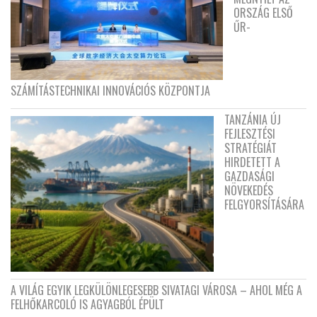
ORSZÁG ELSŐ
ŰR-
SZÁMÍTÁSTECHNIKAI INNOVÁCIÓS KÖZPONTJA
TANZÁNIA ÚJ
FEJLESZTÉSI
STRATÉGIÁT
HIRDETETT A
GAZDASÁGI
NÖVEKEDÉS
FELGYORSÍTÁSÁRA
A VILÁG EGYIK LEGKÜLÖNLEGESEBB SIVATAGI VÁROSA – AHOL MÉG A
FELHŐKARCOLÓ IS AGYAGBÓL ÉPÜLT