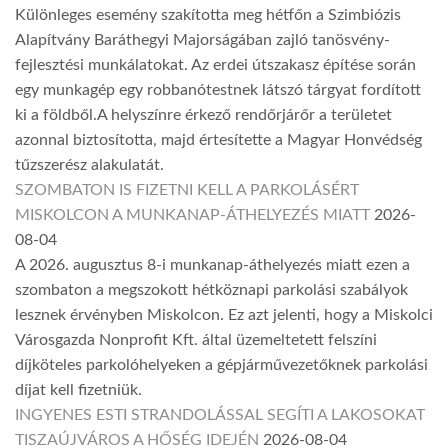
Különleges esemény szakította meg hétfőn a Szimbiózis
Alapítvány Baráthegyi Majorságában zajló tanösvény-
fejlesztési munkálatokat. Az erdei útszakasz építése során
egy munkagép egy robbanótestnek látszó tárgyat fordított
ki a földből.A helyszínre érkező rendőrjárőr a területet
azonnal biztosította, majd értesítette a Magyar Honvédség
tűzszerész alakulatát.
SZOMBATON IS FIZETNI KELL A PARKOLÁSÉRT
MISKOLCON A MUNKANAP-ÁTHELYEZÉS MIATT
2026-
08-04
A 2026. augusztus 8-i munkanap-áthelyezés miatt ezen a
szombaton a megszokott hétköznapi parkolási szabályok
lesznek érvényben Miskolcon. Ez azt jelenti, hogy a Miskolci
Városgazda Nonprofit Kft. által üzemeltetett felszíni
díjköteles parkolóhelyeken a gépjárművezetőknek parkolási
díjat kell fizetniük.
INGYENES ESTI STRANDOLÁSSAL SEGÍTI A LAKOSOKAT
TISZAÚJVÁROS A HŐSÉG IDEJÉN
2026-08-04