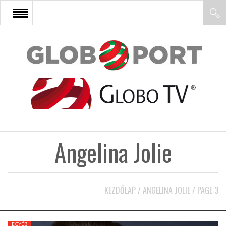
FŐOLDAL
AFRIKA
EURÓPA
Angelina Jolie
ÁZSIA
ÉSZAK-AMERIKA
KEZDŐLAP
/
ANGELINA JOLIE
/
PAGE 3
LATIN-AMERIKA
EGYÉB