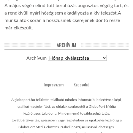
A május végén elindított beruházás augusztus végéig tart, és
a rendkívüli nyári hőség sem akadályozta a kivitelezést.A
munkálatok során a hosszúsínek cseréjének döntő része
már elkészült.
ARCHÍVUM
Archívum
Impresszum
Kapcsolat
A globoport.hu felületén található minden információ, beleértve a képi,
grafikai megjelenítést, az oldalak szerkezetét a GloboPort Média
kizárólagos tulajdona. Mindennemű továbbszolgáltatás,
továbbértékesítés, egészében vagy részleteiben az újraközlés kizárólag a
GloboPort Média előzetes írásbeli hozzájárulásával lehetséges.