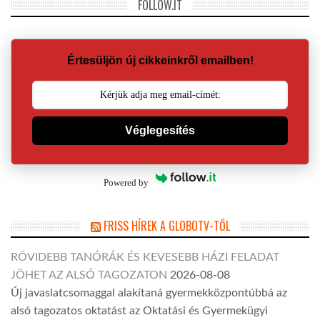
FOLLOW.IT
Értesüljön új cikkeinkről emailben!
Véglegesítés
Powered by
FRISS HÍREK A GLOBOTV-TŐL
RÖVIDEBB TANÓRÁK ÉS KEVESEBB HÁZI FELADAT
JÖHET AZ ALSÓ TAGOZATON
2026-08-08
Új javaslatcsomaggal alakítaná gyermekközpontúbbá az
alsó tagozatos oktatást az Oktatási és Gyermekügyi