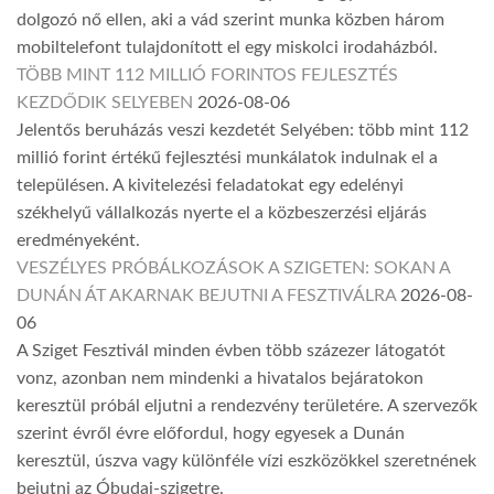
dolgozó nő ellen, aki a vád szerint munka közben három
mobiltelefont tulajdonított el egy miskolci irodaházból.
TÖBB MINT 112 MILLIÓ FORINTOS FEJLESZTÉS
KEZDŐDIK SELYEBEN
2026-08-06
Jelentős beruházás veszi kezdetét Selyében: több mint 112
millió forint értékű fejlesztési munkálatok indulnak el a
településen. A kivitelezési feladatokat egy edelényi
székhelyű vállalkozás nyerte el a közbeszerzési eljárás
eredményeként.
VESZÉLYES PRÓBÁLKOZÁSOK A SZIGETEN: SOKAN A
DUNÁN ÁT AKARNAK BEJUTNI A FESZTIVÁLRA
2026-08-
06
A Sziget Fesztivál minden évben több százezer látogatót
vonz, azonban nem mindenki a hivatalos bejáratokon
keresztül próbál eljutni a rendezvény területére. A szervezők
szerint évről évre előfordul, hogy egyesek a Dunán
keresztül, úszva vagy különféle vízi eszközökkel szeretnének
bejutni az Óbudai-szigetre.