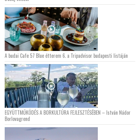
A budai Cafe 57 Blue étterem 6. a Tripadvisor budapesti listáján
EGYÜTTMŰKÖDÉS A BORKULTÚRA FEJLESZTÉSÉBEN – István Nádor
Borlovagrend