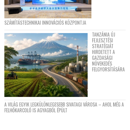
SZÁMÍTÁSTECHNIKAI INNOVÁCIÓS KÖZPONTJA
TANZÁNIA ÚJ
FEJLESZTÉSI
STRATÉGIÁT
HIRDETETT A
GAZDASÁGI
NÖVEKEDÉS
FELGYORSÍTÁSÁRA
A VILÁG EGYIK LEGKÜLÖNLEGESEBB SIVATAGI VÁROSA – AHOL MÉG A
FELHŐKARCOLÓ IS AGYAGBÓL ÉPÜLT