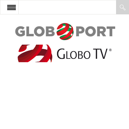
FŐOLDAL
AFRIKA
EURÓPA
ÁZSIA
ÉSZAK-AMERIKA
LATIN-AMERIKA