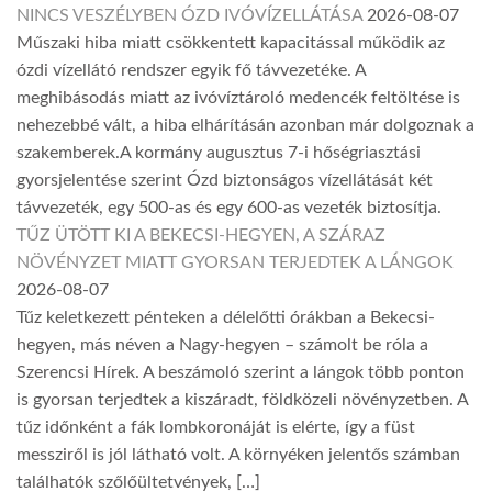
NINCS VESZÉLYBEN ÓZD IVÓVÍZELLÁTÁSA
2026-08-07
Műszaki hiba miatt csökkentett kapacitással működik az
ózdi vízellátó rendszer egyik fő távvezetéke. A
meghibásodás miatt az ivóvíztároló medencék feltöltése is
nehezebbé vált, a hiba elhárításán azonban már dolgoznak a
szakemberek.A kormány augusztus 7-i hőségriasztási
gyorsjelentése szerint Ózd biztonságos vízellátását két
távvezeték, egy 500-as és egy 600-as vezeték biztosítja.
TŰZ ÜTÖTT KI A BEKECSI-HEGYEN, A SZÁRAZ
NÖVÉNYZET MIATT GYORSAN TERJEDTEK A LÁNGOK
2026-08-07
Tűz keletkezett pénteken a délelőtti órákban a Bekecsi-
hegyen, más néven a Nagy-hegyen – számolt be róla a
Szerencsi Hírek. A beszámoló szerint a lángok több ponton
is gyorsan terjedtek a kiszáradt, földközeli növényzetben. A
tűz időnként a fák lombkoronáját is elérte, így a füst
messziről is jól látható volt. A környéken jelentős számban
találhatók szőlőültetvények, […]