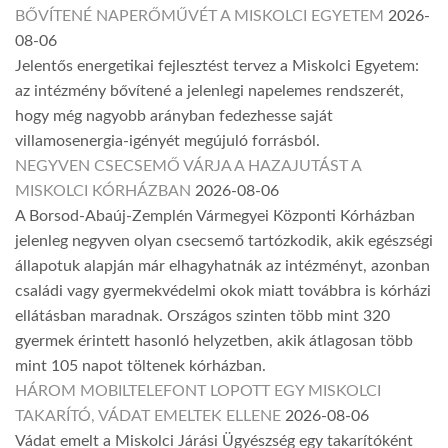
BŐVÍTENÉ NAPERŐMŰVÉT A MISKOLCI EGYETEM
2026-
08-06
Jelentős energetikai fejlesztést tervez a Miskolci Egyetem:
az intézmény bővítené a jelenlegi napelemes rendszerét,
hogy még nagyobb arányban fedezhesse saját
villamosenergia-igényét megújuló forrásból.
NEGYVEN CSECSEMŐ VÁRJA A HAZAJUTÁST A
MISKOLCI KÓRHÁZBAN
2026-08-06
A Borsod-Abaúj-Zemplén Vármegyei Központi Kórházban
jelenleg negyven olyan csecsemő tartózkodik, akik egészségi
állapotuk alapján már elhagyhatnák az intézményt, azonban
családi vagy gyermekvédelmi okok miatt továbbra is kórházi
ellátásban maradnak. Országos szinten több mint 320
gyermek érintett hasonló helyzetben, akik átlagosan több
mint 105 napot töltenek kórházban.
HÁROM MOBILTELEFONT LOPOTT EGY MISKOLCI
TAKARÍTÓ, VÁDAT EMELTEK ELLENE
2026-08-06
Vádat emelt a Miskolci Járási Ügyészség egy takarítóként