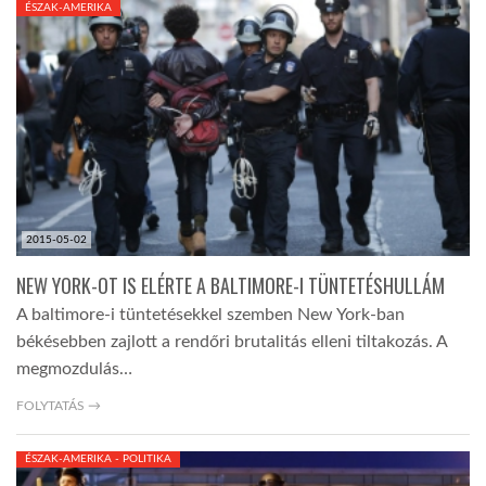
ÉSZAK-AMERIKA
TROPICALMAGAZIN
GLOBOTV
AFRIKA TUDÁSTÁR
2015-05-02
A NAP SZÉPE
NEW YORK-OT IS ELÉRTE A BALTIMORE-I TÜNTETÉSHULLÁM
A baltimore-i tüntetésekkel szemben New York-ban
LINKTR.EE
békésebben zajlott a rendőri brutalitás elleni tiltakozás. A
megmozdulás…
GLOBOZSARU
FOLYTATÁS →
ÉSZAK-AMERIKA - POLITIKA
DOBRAVERO.HU