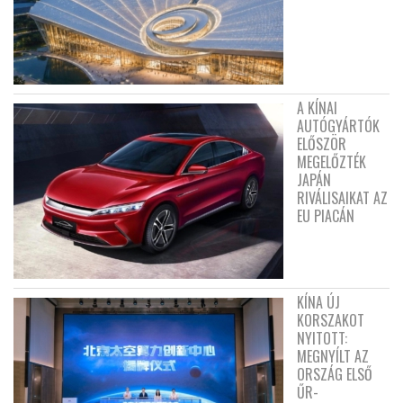
A KÍNAI
AUTÓGYÁRTÓK
ELŐSZÖR
MEGELŐZTÉK
JAPÁN
RIVÁLISAIKAT AZ
EU PIACÁN
KÍNA ÚJ
KORSZAKOT
NYITOTT:
MEGNYÍLT AZ
ORSZÁG ELSŐ
ŰR-