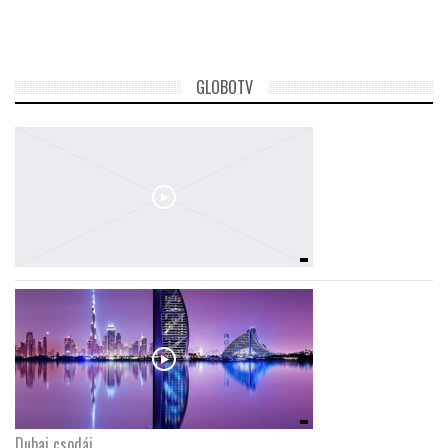
GLOBOTV
Dubaj csodái