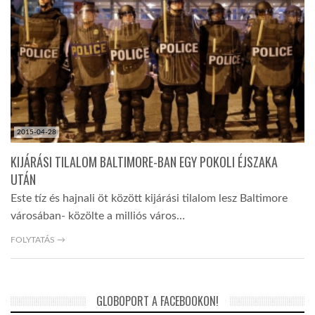
LATIMO.HU
GLOBOBOOK
2015-04-28
KIJÁRÁSI TILALOM BALTIMORE-BAN EGY POKOLI ÉJSZAKA
UTÁN
Este tíz és hajnali öt között kijárási tilalom lesz Baltimore
városában- közölte a milliós város…
FOLYTATÁS →
GLOBOPORT A FACEBOOKON!