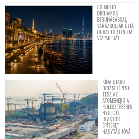
80 MILLIÓ
DIRHAMOS
BERUHÁZÁSSAL
VARÁZSOLJÁK ÚJJÁ
DUBAI TÖRTÉNELMI
VÍZPARTJÁT
KÍNA ÚJABB
ÓRIÁSI LÉPÉST
TESZ AZ
ATOMENERGIA
FEJLESZTÉSÉBEN:
NYOLC ÚJ
REAKTOR
ÉPÍTÉSÉT
HAGYTÁK JÓVÁ