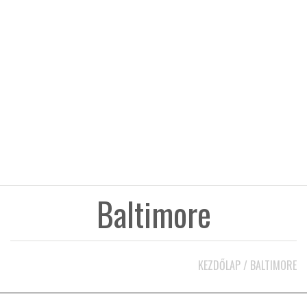
KÖZEL-KELET
AUSZTRÁLIA
A VILÁG ITTHON
MÉDIA
Baltimore
GLOBOTV BP
KEZDŐLAP
/
BALTIMORE
HÍR3D