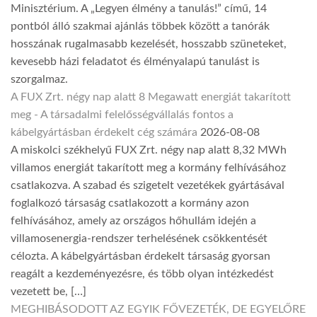
Minisztérium. A „Legyen élmény a tanulás!” című, 14
pontból álló szakmai ajánlás többek között a tanórák
hosszának rugalmasabb kezelését, hosszabb szüneteket,
kevesebb házi feladatot és élményalapú tanulást is
szorgalmaz.
A FUX Zrt. négy nap alatt 8 Megawatt energiát takarított
meg - A társadalmi felelősségvállalás fontos a
kábelgyártásban érdekelt cég számára
2026-08-08
A miskolci székhelyű FUX Zrt. négy nap alatt 8,32 MWh
villamos energiát takarított meg a kormány felhívásához
csatlakozva. A szabad és szigetelt vezetékek gyártásával
foglalkozó társaság csatlakozott a kormány azon
felhívásához, amely az országos hőhullám idején a
villamosenergia-rendszer terhelésének csökkentését
célozta. A kábelgyártásban érdekelt társaság gyorsan
reagált a kezdeményezésre, és több olyan intézkedést
vezetett be, […]
MEGHIBÁSODOTT AZ EGYIK FŐVEZETÉK, DE EGYELŐRE