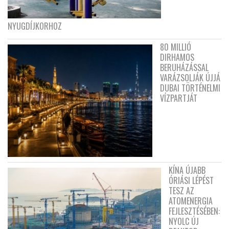
NYUGDÍJKORHOZ
80 MILLIÓ
DIRHAMOS
BERUHÁZÁSSAL
VARÁZSOLJÁK ÚJJÁ
DUBAI TÖRTÉNELMI
VÍZPARTJÁT
KÍNA ÚJABB
ÓRIÁSI LÉPÉST
TESZ AZ
ATOMENERGIA
FEJLESZTÉSÉBEN:
NYOLC ÚJ