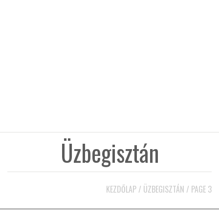
KÖZEL-KELET
AUSZTRÁLIA
A VILÁG ITTHON
MÉDIA
Üzbegisztán
GLOBOTV BP
KEZDŐLAP
/
ÜZBEGISZTÁN
/
PAGE 3
HÍR3D