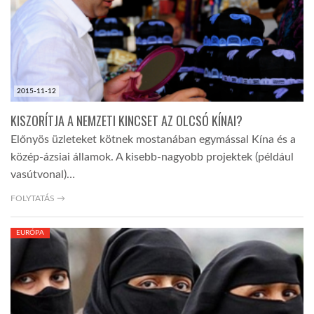
2015-11-12
KISZORÍTJA A NEMZETI KINCSET AZ OLCSÓ KÍNAI?
Előnyös üzleteket kötnek mostanában egymással Kína és a
közép-ázsiai államok. A kisebb-nagyobb projektek (például
vasútvonal)…
FOLYTATÁS →
EURÓPA