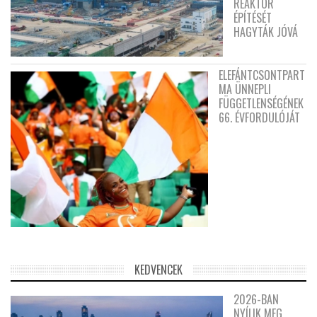
REAKTOR
ÉPÍTÉSÉT
HAGYTÁK JÓVÁ
ELEFÁNTCSONTPART
MA ÜNNEPLI
FÜGGETLENSÉGÉNEK
66. ÉVFORDULÓJÁT
KEDVENCEK
2026-BAN
NYÍLIK MEG