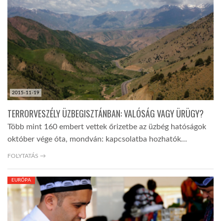
LATIMO.HU
GLOBOBOOK
2015-11-19
TERRORVESZÉLY ÜZBEGISZTÁNBAN: VALÓSÁG VAGY ÜRÜGY?
Több mint 160 embert vettek őrizetbe az üzbég hatóságok
október vége óta, mondván: kapcsolatba hozhatók…
FOLYTATÁS →
EURÓPA