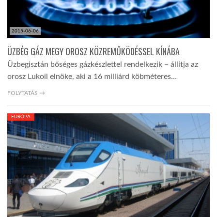
2015-06-06
ÜZBÉG GÁZ MEGY OROSZ KÖZREMŰKÖDÉSSEL KÍNÁBA
Üzbegisztán bőséges gázkészlettel rendelkezik – állítja az
orosz Lukoil elnöke, aki a 16 milliárd köbméteres…
FOLYTATÁS →
EURÓPA