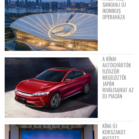
SANGHAJ ÚJ
IKONIKUS
OPERAHÁZA
A KÍNAI
AUTÓGYÁRTÓK
ELŐSZÖR
MEGELŐZTÉK
JAPÁN
RIVÁLISAIKAT AZ
EU PIACÁN
KÍNA ÚJ
KORSZAKOT
NYITOTT: