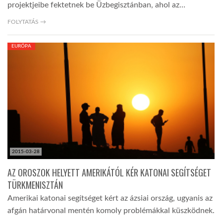
projektjeibe fektetnek be Üzbegisztánban, ahol az…
FOLYTATÁS →
EURÓPA
2015-03-28
AZ OROSZOK HELYETT AMERIKÁTÓL KÉR KATONAI SEGÍTSÉGET
TÜRKMENISZTÁN
Amerikai katonai segítséget kért az ázsiai ország, ugyanis az
afgán határvonal mentén komoly problémákkal küszködnek.