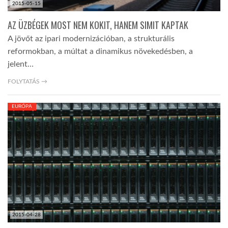
2015-05-15
AZ ÜZBÉGEK MOST NEM KOKIT, HANEM SIMIT KAPTAK
A jövőt az ipari modernizációban, a strukturális
reformokban, a múltat a dinamikus növekedésben, a
jelent…
FOLYTATÁS →
EURÓPA
2015-04-28