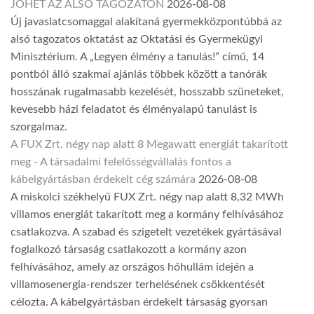
JÖHET AZ ALSÓ TAGOZATON
2026-08-08
Új javaslatcsomaggal alakítaná gyermekközpontúbbá az
alsó tagozatos oktatást az Oktatási és Gyermekügyi
Minisztérium. A „Legyen élmény a tanulás!” című, 14
pontból álló szakmai ajánlás többek között a tanórák
hosszának rugalmasabb kezelését, hosszabb szüneteket,
kevesebb házi feladatot és élményalapú tanulást is
szorgalmaz.
A FUX Zrt. négy nap alatt 8 Megawatt energiát takarított
meg - A társadalmi felelősségvállalás fontos a
kábelgyártásban érdekelt cég számára
2026-08-08
A miskolci székhelyű FUX Zrt. négy nap alatt 8,32 MWh
villamos energiát takarított meg a kormány felhívásához
csatlakozva. A szabad és szigetelt vezetékek gyártásával
foglalkozó társaság csatlakozott a kormány azon
felhívásához, amely az országos hőhullám idején a
villamosenergia-rendszer terhelésének csökkentését
célozta. A kábelgyártásban érdekelt társaság gyorsan