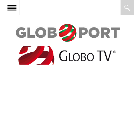
FŐOLDAL
AFRIKA
EURÓPA
ÁZSIA
ÉSZAK-AMERIKA
LATIN-AMERIKA