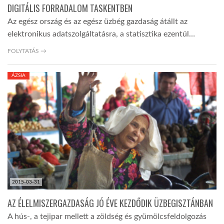
DIGITÁLIS FORRADALOM TASKENTBEN
Az egész ország és az egész üzbég gazdaság átállt az
elektronikus adatszolgáltatásra, a statisztika ezentúl…
FOLYTATÁS →
ÁZSIA
2015-03-31
AZ ÉLELMISZERGAZDASÁG JÓ ÉVE KEZDŐDIK ÜZBEGISZTÁNBAN
A hús-, a tejipar mellett a zöldség és gyümölcsfeldolgozás