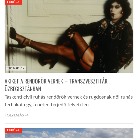
EURÓPA
TROPICALMAGAZIN
GLOBOTV
AFRIKA TUDÁSTÁR
2016-01-12
A NAP SZÉPE
AKIKET A RENDŐRÖK VERNEK – TRANSZVESZTITÁK
ÜZBEGISZTÁNBAN
LINKTR.EE
Taskenti civil ruhás rendőrök vernek és rugdosnak női ruhás
férfiakat egy, a neten terjedő felvételen.…
GLOBOZSARU
FOLYTATÁS →
EURÓPA
DOBRAVERO.HU