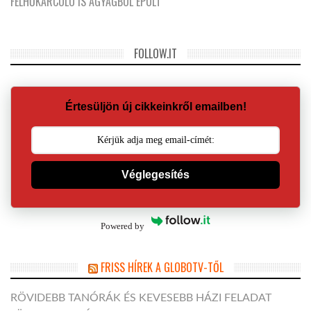
FELHŐKARCOLÓ IS AGYAGBÓL ÉPÜLT
FOLLOW.IT
Értesüljön új cikkeinkről emailben!
Véglegesítés
Powered by
FRISS HÍREK A GLOBOTV-TŐL
RÖVIDEBB TANÓRÁK ÉS KEVESEBB HÁZI FELADAT