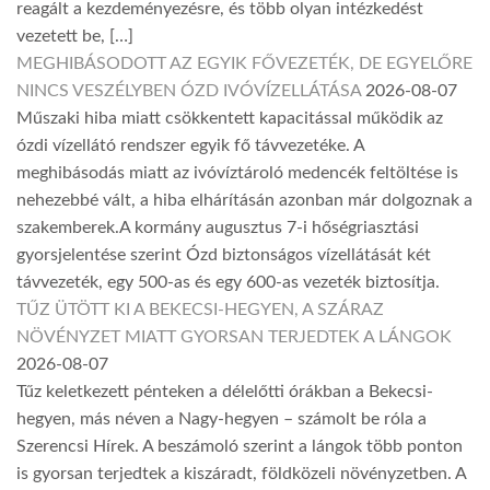
reagált a kezdeményezésre, és több olyan intézkedést
vezetett be, […]
MEGHIBÁSODOTT AZ EGYIK FŐVEZETÉK, DE EGYELŐRE
NINCS VESZÉLYBEN ÓZD IVÓVÍZELLÁTÁSA
2026-08-07
Műszaki hiba miatt csökkentett kapacitással működik az
ózdi vízellátó rendszer egyik fő távvezetéke. A
meghibásodás miatt az ivóvíztároló medencék feltöltése is
nehezebbé vált, a hiba elhárításán azonban már dolgoznak a
szakemberek.A kormány augusztus 7-i hőségriasztási
gyorsjelentése szerint Ózd biztonságos vízellátását két
távvezeték, egy 500-as és egy 600-as vezeték biztosítja.
TŰZ ÜTÖTT KI A BEKECSI-HEGYEN, A SZÁRAZ
NÖVÉNYZET MIATT GYORSAN TERJEDTEK A LÁNGOK
2026-08-07
Tűz keletkezett pénteken a délelőtti órákban a Bekecsi-
hegyen, más néven a Nagy-hegyen – számolt be róla a
Szerencsi Hírek. A beszámoló szerint a lángok több ponton
is gyorsan terjedtek a kiszáradt, földközeli növényzetben. A