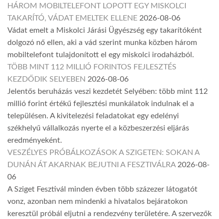
HÁROM MOBILTELEFONT LOPOTT EGY MISKOLCI
TAKARÍTÓ, VÁDAT EMELTEK ELLENE
2026-08-06
Vádat emelt a Miskolci Járási Ügyészség egy takarítóként
dolgozó nő ellen, aki a vád szerint munka közben három
mobiltelefont tulajdonított el egy miskolci irodaházból.
TÖBB MINT 112 MILLIÓ FORINTOS FEJLESZTÉS
KEZDŐDIK SELYEBEN
2026-08-06
Jelentős beruházás veszi kezdetét Selyében: több mint 112
millió forint értékű fejlesztési munkálatok indulnak el a
településen. A kivitelezési feladatokat egy edelényi
székhelyű vállalkozás nyerte el a közbeszerzési eljárás
eredményeként.
VESZÉLYES PRÓBÁLKOZÁSOK A SZIGETEN: SOKAN A
DUNÁN ÁT AKARNAK BEJUTNI A FESZTIVÁLRA
2026-08-
06
A Sziget Fesztivál minden évben több százezer látogatót
vonz, azonban nem mindenki a hivatalos bejáratokon
keresztül próbál eljutni a rendezvény területére. A szervezők