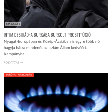
2015-06-25
INTIM DZSIHÁD: A BURKÁBA BURKOLT PROSTITÚCIÓ
Nyugat-Európában és Közép-Ázsiában is egyre több nő
hagyja hátra mindenét az Iszlám Állam kedvéért.
Kampányba…
FOLYTATÁS →
EURÓPA - GAZDASÁG