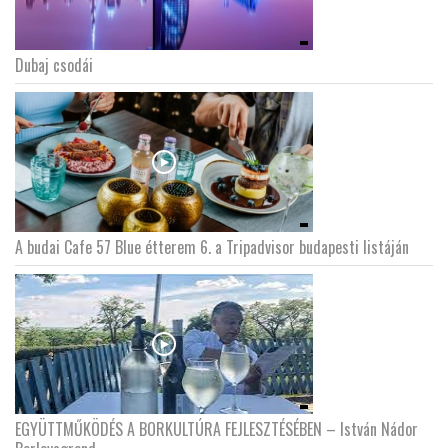
Dubaj csodái
A budai Cafe 57 Blue étterem 6. a Tripadvisor budapesti listáján
EGYÜTTMŰKÖDÉS A BORKULTÚRA FEJLESZTÉSÉBEN – István Nádor