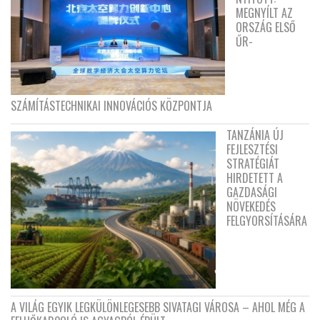
MEGNYÍLT AZ
ORSZÁG ELSŐ
ŰR-
SZÁMÍTÁSTECHNIKAI INNOVÁCIÓS KÖZPONTJA
TANZÁNIA ÚJ
FEJLESZTÉSI
STRATÉGIÁT
HIRDETETT A
GAZDASÁGI
NÖVEKEDÉS
FELGYORSÍTÁSÁRA
A VILÁG EGYIK LEGKÜLÖNLEGESEBB SIVATAGI VÁROSA – AHOL MÉG A