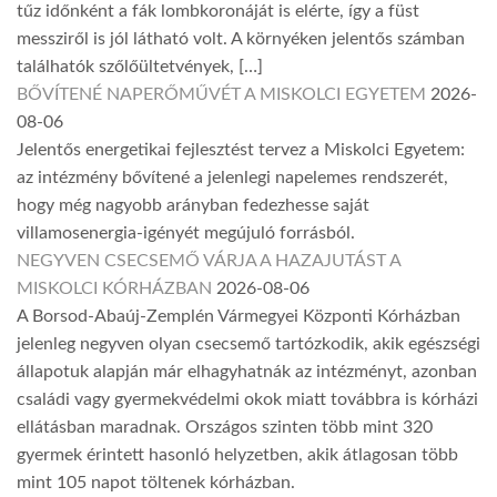
tűz időnként a fák lombkoronáját is elérte, így a füst
messziről is jól látható volt. A környéken jelentős számban
találhatók szőlőültetvények, […]
BŐVÍTENÉ NAPERŐMŰVÉT A MISKOLCI EGYETEM
2026-
08-06
Jelentős energetikai fejlesztést tervez a Miskolci Egyetem:
az intézmény bővítené a jelenlegi napelemes rendszerét,
hogy még nagyobb arányban fedezhesse saját
villamosenergia-igényét megújuló forrásból.
NEGYVEN CSECSEMŐ VÁRJA A HAZAJUTÁST A
MISKOLCI KÓRHÁZBAN
2026-08-06
A Borsod-Abaúj-Zemplén Vármegyei Központi Kórházban
jelenleg negyven olyan csecsemő tartózkodik, akik egészségi
állapotuk alapján már elhagyhatnák az intézményt, azonban
családi vagy gyermekvédelmi okok miatt továbbra is kórházi
ellátásban maradnak. Országos szinten több mint 320
gyermek érintett hasonló helyzetben, akik átlagosan több
mint 105 napot töltenek kórházban.