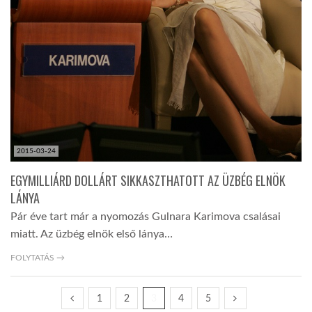
2015-03-24
EGYMILLIÁRD DOLLÁRT SIKKASZTHATOTT AZ ÜZBÉG ELNÖK
LÁNYA
Pár éve tart már a nyomozás Gulnara Karimova csalásai
miatt. Az üzbég elnök első lánya…
FOLYTATÁS →
1
2
3
4
5