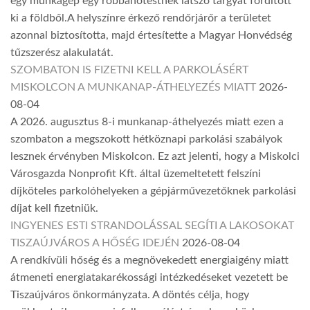
egy munkagép egy robbanótestnek látszó tárgyat fordított
ki a földből.A helyszínre érkező rendőrjárőr a területet
azonnal biztosította, majd értesítette a Magyar Honvédség
tűzszerész alakulatát.
SZOMBATON IS FIZETNI KELL A PARKOLÁSÉRT
MISKOLCON A MUNKANAP-ÁTHELYEZÉS MIATT
2026-
08-04
A 2026. augusztus 8-i munkanap-áthelyezés miatt ezen a
szombaton a megszokott hétköznapi parkolási szabályok
lesznek érvényben Miskolcon. Ez azt jelenti, hogy a Miskolci
Városgazda Nonprofit Kft. által üzemeltetett felszíni
díjköteles parkolóhelyeken a gépjárművezetőknek parkolási
díjat kell fizetniük.
INGYENES ESTI STRANDOLÁSSAL SEGÍTI A LAKOSOKAT
TISZAÚJVÁROS A HŐSÉG IDEJÉN
2026-08-04
A rendkívüli hőség és a megnövekedett energiaigény miatt
átmeneti energiatakarékossági intézkedéseket vezetett be
Tiszaújváros önkormányzata. A döntés célja, hogy