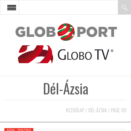
FŐOLDAL
AFRIKA
EURÓPA
Dél-Ázsia
ÁZSIA
ÉSZAK-AMERIKA
KEZDŐLAP
/
DÉL-ÁZSIA
/
PAGE 191
LATIN-AMERIKA
ÁZSIA - POLITIKA