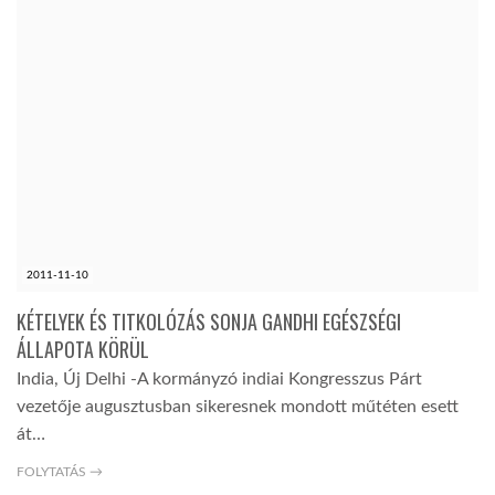
2011-11-10
KÉTELYEK ÉS TITKOLÓZÁS SONJA GANDHI EGÉSZSÉGI
ÁLLAPOTA KÖRÜL
India, Új Delhi -A kormányzó indiai Kongresszus Párt
vezetője augusztusban sikeresnek mondott műtéten esett
át…
FOLYTATÁS →