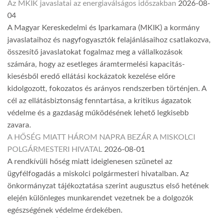
Az MKIK javaslatai az energiaválságos időszakban
2026-08-
04
A Magyar Kereskedelmi és Iparkamara (MKIK) a kormány
javaslataihoz és nagyfogyasztók felajánlásaihoz csatlakozva,
összesítő javaslatokat fogalmaz meg a vállalkozások
számára, hogy az esetleges áramtermelési kapacitás-
kiesésből eredő ellátási kockázatok kezelése előre
kidolgozott, fokozatos és arányos rendszerben történjen. A
cél az ellátásbiztonság fenntartása, a kritikus ágazatok
védelme és a gazdaság működésének lehető legkisebb
zavara.
A HŐSÉG MIATT HÁROM NAPRA BEZÁR A MISKOLCI
POLGÁRMESTERI HIVATAL
2026-08-01
A rendkívüli hőség miatt ideiglenesen szünetel az
ügyfélfogadás a miskolci polgármesteri hivatalban. Az
önkormányzat tájékoztatása szerint augusztus első hetének
elején különleges munkarendet vezetnek be a dolgozók
egészségének védelme érdekében.