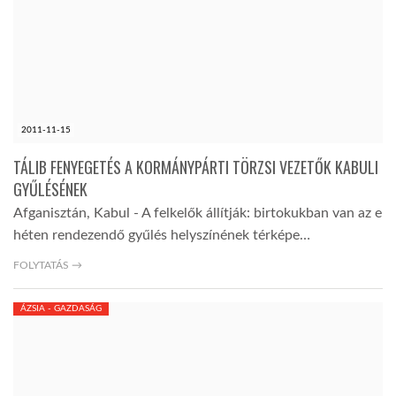
2011-11-15
TÁLIB FENYEGETÉS A KORMÁNYPÁRTI TÖRZSI VEZETŐK KABULI
GYŰLÉSÉNEK
Afganisztán, Kabul - A felkelők állítják: birtokukban van az e
héten rendezendő gyűlés helyszínének térképe…
FOLYTATÁS →
ÁZSIA - GAZDASÁG