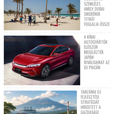
SZEMLÉLET,
AMELY DUBAI
SIKERÉNEK
TITKÁT
FOGLALJA ÖSSZE
A KÍNAI
AUTÓGYÁRTÓK
ELŐSZÖR
MEGELŐZTÉK
JAPÁN
RIVÁLISAIKAT AZ
EU PIACÁN
TANZÁNIA ÚJ
FEJLESZTÉSI
STRATÉGIÁT
HIRDETETT A
GAZDASÁGI