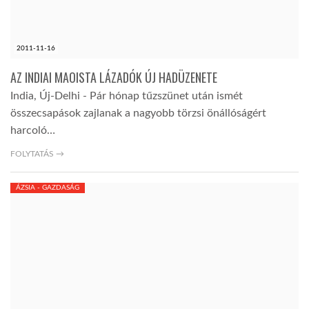
LATIMO.HU
2011-11-16
GLOBOBOOK
AZ INDIAI MAOISTA LÁZADÓK ÚJ HADÜZENETE
India, Új-Delhi - Pár hónap tűzszünet után ismét
összecsapások zajlanak a nagyobb törzsi önállóságért
harcoló…
FOLYTATÁS →
ÁZSIA - GAZDASÁG