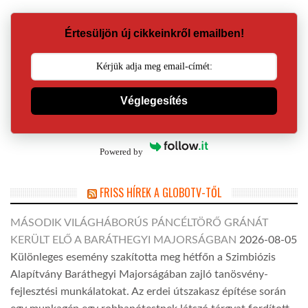
Értesüljön új cikkeinkről emailben!
Véglegesítés
Powered by
FRISS HÍREK A GLOBOTV-TŐL
MÁSODIK VILÁGHÁBORÚS PÁNCÉLTÖRŐ GRÁNÁT
KERÜLT ELŐ A BARÁTHEGYI MAJORSÁGBAN
2026-08-05
Különleges esemény szakította meg hétfőn a Szimbiózis
Alapítvány Baráthegyi Majorságában zajló tanösvény-
fejlesztési munkálatokat. Az erdei útszakasz építése során