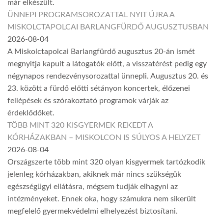
már elkészült.
ÜNNEPI PROGRAMSOROZATTAL NYIT ÚJRA A
MISKOLCTAPOLCAI BARLANGFÜRDŐ AUGUSZTUSBAN
2026-08-04
A Miskolctapolcai Barlangfürdő augusztus 20-án ismét
megnyitja kapuit a látogatók előtt, a visszatérést pedig egy
négynapos rendezvénysorozattal ünnepli. Augusztus 20. és
23. között a fürdő előtti sétányon koncertek, élőzenei
fellépések és szórakoztató programok várják az
érdeklődőket.
TÖBB MINT 320 KISGYERMEK REKEDT A
KÓRHÁZAKBAN – MISKOLCON IS SÚLYOS A HELYZET
2026-08-04
Országszerte több mint 320 olyan kisgyermek tartózkodik
jelenleg kórházakban, akiknek már nincs szükségük
egészségügyi ellátásra, mégsem tudják elhagyni az
intézményeket. Ennek oka, hogy számukra nem sikerült
megfelelő gyermekvédelmi elhelyezést biztosítani.