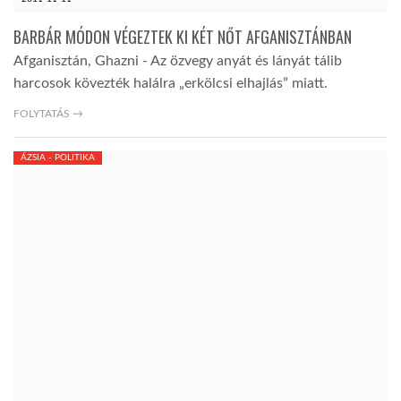
BARBÁR MÓDON VÉGEZTEK KI KÉT NŐT AFGANISZTÁNBAN
Afganisztán, Ghazni - Az özvegy anyát és lányát tálib
harcosok kövezték halálra „erkölcsi elhajlás” miatt.
FOLYTATÁS →
ÁZSIA - POLITIKA