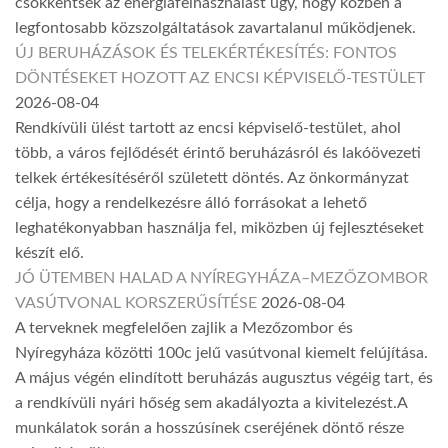
csökkentsék az energiafelhasználást úgy, hogy közben a
legfontosabb közszolgáltatások zavartalanul működjenek.
ÚJ BERUHÁZÁSOK ÉS TELEKÉRTÉKESÍTÉS: FONTOS
DÖNTÉSEKET HOZOTT AZ ENCSI KÉPVISELŐ-TESTÜLET
2026-08-04
Rendkívüli ülést tartott az encsi képviselő-testület, ahol
több, a város fejlődését érintő beruházásról és lakóövezeti
telkek értékesítéséről született döntés. Az önkormányzat
célja, hogy a rendelkezésre álló forrásokat a lehető
leghatékonyabban használja fel, miközben új fejlesztéseket
készít elő.
JÓ ÜTEMBEN HALAD A NYÍREGYHÁZA–MEZŐZOMBOR
VASÚTVONAL KORSZERŰSÍTÉSE
2026-08-04
A terveknek megfelelően zajlik a Mezőzombor és
Nyíregyháza közötti 100c jelű vasútvonal kiemelt felújítása.
A május végén elindított beruházás augusztus végéig tart, és
a rendkívüli nyári hőség sem akadályozta a kivitelezést.A
munkálatok során a hosszúsínek cseréjének döntő része