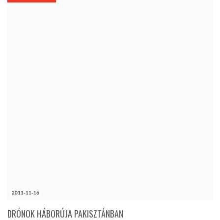
KÖZEL-KELET
AUSZTRÁLIA
A VILÁG ITTHON
MÉDIA
GLOBOTV BP
2011-11-16
HÍR3D
DRÓNOK HÁBORÚJA PAKISZTÁNBAN