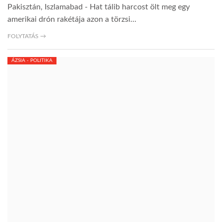
Pakisztán, Iszlamabad - Hat tálib harcost ölt meg egy
amerikai drón rakétája azon a törzsi…
TROPICALMAGAZIN
FOLYTATÁS →
GLOBOTV
ÁZSIA - POLITIKA
AFRIKA TUDÁSTÁR
A NAP SZÉPE
LINKTR.EE
GLOBOZSARU
DOBRAVERO.HU