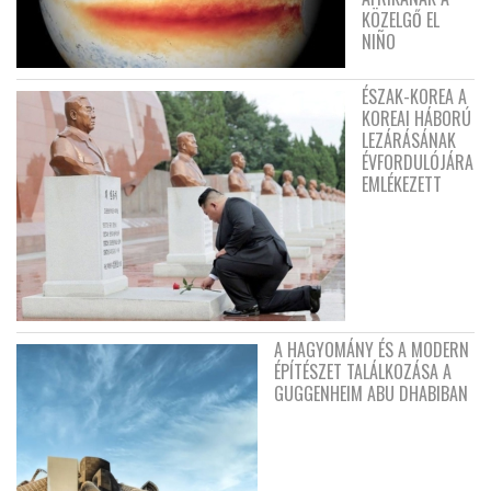
KÖZELGŐ EL
NIÑO
ÉSZAK-KOREA A
KOREAI HÁBORÚ
LEZÁRÁSÁNAK
ÉVFORDULÓJÁRA
EMLÉKEZETT
A HAGYOMÁNY ÉS A MODERN
ÉPÍTÉSZET TALÁLKOZÁSA A
GUGGENHEIM ABU DHABIBAN