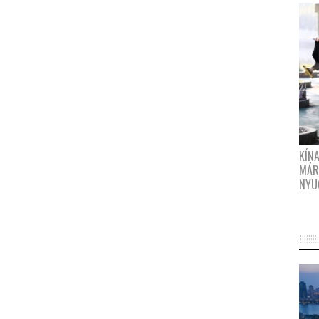
KÍN
MÁR
NYU