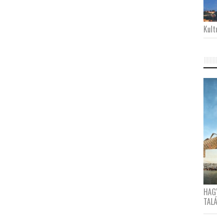
Kultu
HAG
TAL