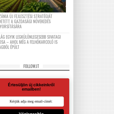
ÁNIA ÚJ FEJLESZTÉSI STRATÉGIÁT
DETETT A GAZDASÁGI NÖVEKEDÉS
GYORSÍTÁSÁRA
LÁG EGYIK LEGKÜLÖNLEGESEBB SIVATAGI
OSA – AHOL MÉG A FELHŐKARCOLÓ IS
AGBÓL ÉPÜLT
FOLLOW.IT
Értesüljön új cikkeinkről
emailben!