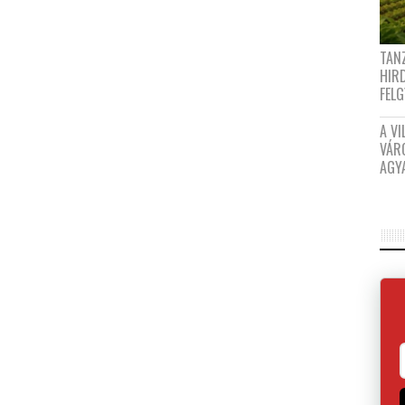
TANZ
HIR
FEL
A VI
VÁR
AGY