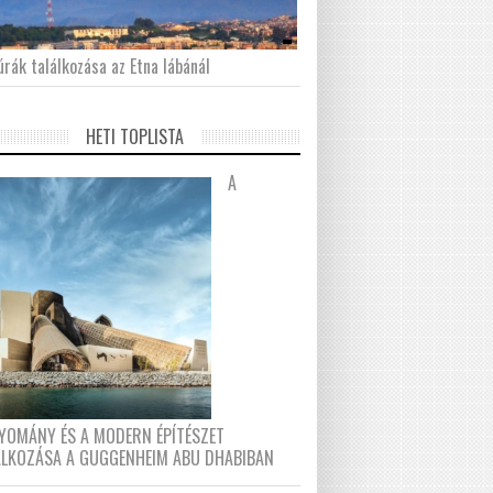
́rák találkozása az Etna lábánál
HETI TOPLISTA
A
YOMÁNY ÉS A MODERN ÉPÍTÉSZET
ÁLKOZÁSA A GUGGENHEIM ABU DHABIBAN