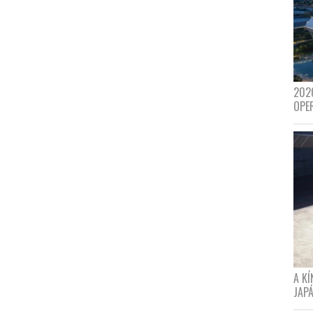
202
OPE
A K
JAPÁ