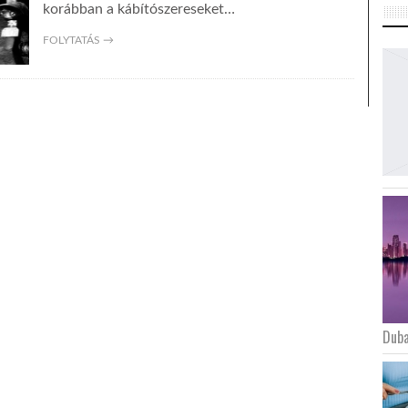
korábban a kábítószereseket…
FOLYTATÁS →
Duba