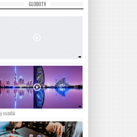
GLOBOTV
j csodái