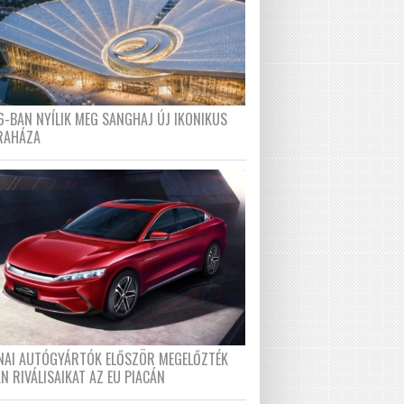
6-BAN NYÍLIK MEG SANGHAJ ÚJ IKONIKUS
RAHÁZA
ÍNAI AUTÓGYÁRTÓK ELŐSZÖR MEGELŐZTÉK
N RIVÁLISAIKAT AZ EU PIACÁN