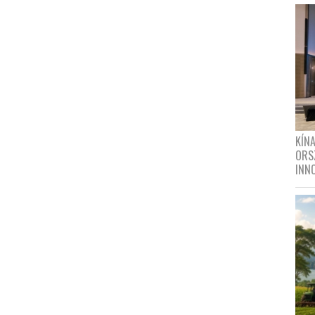
KÍN
ORS
INN