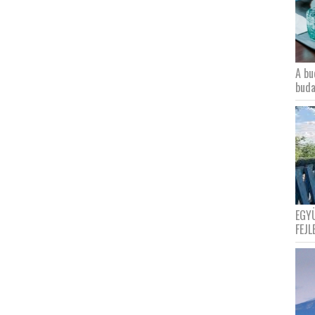
A bu
buda
EGY
FEJL