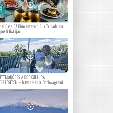
dai Cafe 57 Blue étterem 6. a Tripadvisor
pesti listáján
ÜTTMŰKÖDÉS A BORKULTÚRA
ESZTÉSÉBEN – István Nádor Borlovagrend