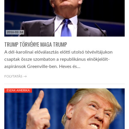
2016-02-14
TRUMP TÖRVÉNYE MAGA TRUMP
A dél-karolinai előválasztás előtti utolsó tévévitájukon
csaptak össze szombaton a republikánus elnökjelölt-
aspiránsok Greenville-ben. Heves és…
FOLYTATÁS →
ÉSZAK-AMERIKA