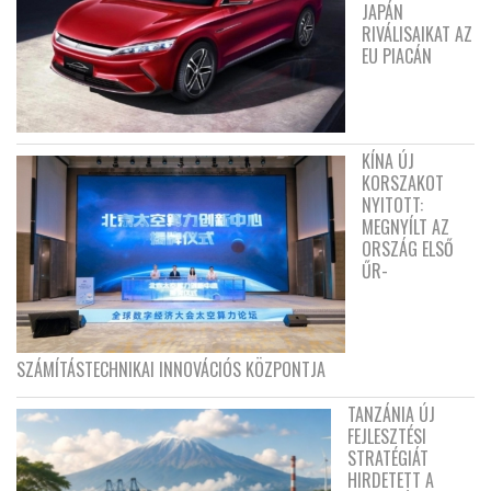
JAPÁN
RIVÁLISAIKAT AZ
EU PIACÁN
KÍNA ÚJ
KORSZAKOT
NYITOTT:
MEGNYÍLT AZ
ORSZÁG ELSŐ
ŰR-
SZÁMÍTÁSTECHNIKAI INNOVÁCIÓS KÖZPONTJA
TANZÁNIA ÚJ
FEJLESZTÉSI
STRATÉGIÁT
HIRDETETT A