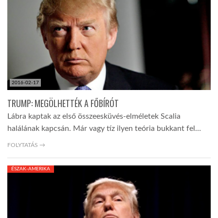
LATIMO.HU
GLOBOBOOK
2016-02-17
TRUMP: MEGÖLHETTÉK A FŐBÍRÓT
Lábra kaptak az első összeesküvés-elméletek Scalia
halálának kapcsán. Már vagy tíz ilyen teória bukkant fel…
FOLYTATÁS →
ÉSZAK-AMERIKA