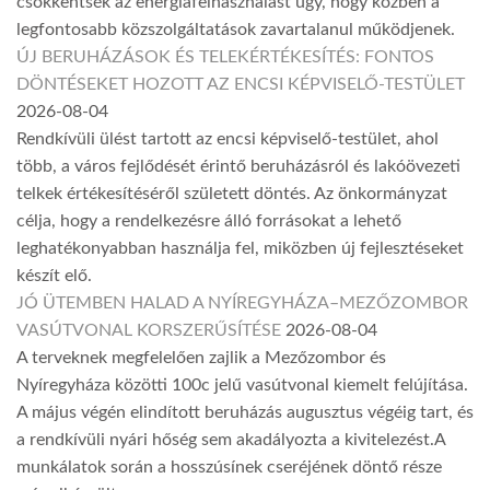
csökkentsék az energiafelhasználást úgy, hogy közben a
legfontosabb közszolgáltatások zavartalanul működjenek.
ÚJ BERUHÁZÁSOK ÉS TELEKÉRTÉKESÍTÉS: FONTOS
DÖNTÉSEKET HOZOTT AZ ENCSI KÉPVISELŐ-TESTÜLET
2026-08-04
Rendkívüli ülést tartott az encsi képviselő-testület, ahol
több, a város fejlődését érintő beruházásról és lakóövezeti
telkek értékesítéséről született döntés. Az önkormányzat
célja, hogy a rendelkezésre álló forrásokat a lehető
leghatékonyabban használja fel, miközben új fejlesztéseket
készít elő.
JÓ ÜTEMBEN HALAD A NYÍREGYHÁZA–MEZŐZOMBOR
VASÚTVONAL KORSZERŰSÍTÉSE
2026-08-04
A terveknek megfelelően zajlik a Mezőzombor és
Nyíregyháza közötti 100c jelű vasútvonal kiemelt felújítása.
A május végén elindított beruházás augusztus végéig tart, és
a rendkívüli nyári hőség sem akadályozta a kivitelezést.A
munkálatok során a hosszúsínek cseréjének döntő része