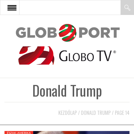
FŐOLDAL
AFRIKA
EURÓPA
Donald Trump
ÁZSIA
ÉSZAK-AMERIKA
KEZDŐLAP
/
DONALD TRUMP
/
PAGE 14
LATIN-AMERIKA
ÉSZAK-AMERIKA