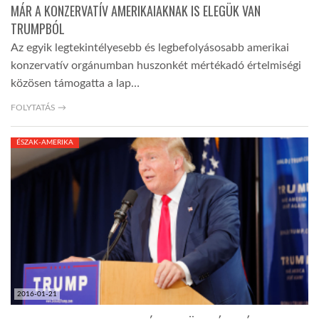
MÁR A KONZERVATÍV AMERIKAIAKNAK IS ELEGÜK VAN
TRUMPBÓL
Az egyik legtekintélyesebb és legbefolyásosabb amerikai
konzervatív orgánumban huszonkét mértékadó értelmiségi
közösen támogatta a lap…
FOLYTATÁS →
ÉSZAK-AMERIKA
2016-01-21