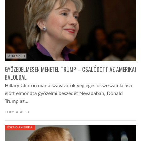
TROPICALMAGAZIN
GLOBOTV
AFRIKA TUDÁSTÁR
2016-02-21
GYŐZEDELMESEN MENETEL TRUMP – CSALÓDOTT AZ AMERIKAI
A NAP SZÉPE
BALOLDAL
Hillary Clinton már a szavazatok végleges összeszámlálása
előtt elmondta győzelmi beszédét Nevadában, Donald
LINKTR.EE
Trump az…
FOLYTATÁS →
GLOBOZSARU
ÉSZAK-AMERIKA
DOBRAVERO.HU