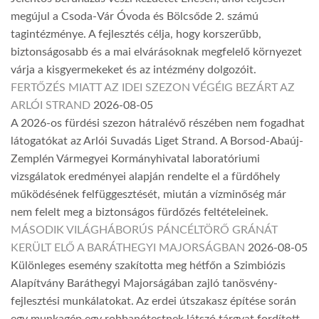
megújul a Csoda-Vár Óvoda és Bölcsőde 2. számú
tagintézménye. A fejlesztés célja, hogy korszerűbb,
biztonságosabb és a mai elvárásoknak megfelelő környezet
várja a kisgyermekeket és az intézmény dolgozóit.
FERTŐZÉS MIATT AZ IDEI SZEZON VÉGÉIG BEZÁRT AZ
ARLÓI STRAND
2026-08-05
A 2026-os fürdési szezon hátralévő részében nem fogadhat
látogatókat az Arlói Suvadás Liget Strand. A Borsod-Abaúj-
Zemplén Vármegyei Kormányhivatal laboratóriumi
vizsgálatok eredményei alapján rendelte el a fürdőhely
működésének felfüggesztését, miután a vízminőség már
nem felelt meg a biztonságos fürdőzés feltételeinek.
MÁSODIK VILÁGHÁBORÚS PÁNCÉLTÖRŐ GRÁNÁT
KERÜLT ELŐ A BARÁTHEGYI MAJORSÁGBAN
2026-08-05
Különleges esemény szakította meg hétfőn a Szimbiózis
Alapítvány Baráthegyi Majorságában zajló tanösvény-
fejlesztési munkálatokat. Az erdei útszakasz építése során
egy munkagép egy robbanótestnek látszó tárgyat fordított