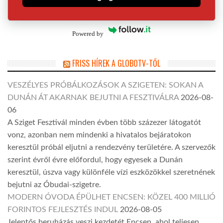
Powered by
FRISS HÍREK A GLOBOTV-TŐL
VESZÉLYES PRÓBÁLKOZÁSOK A SZIGETEN: SOKAN A
DUNÁN ÁT AKARNAK BEJUTNI A FESZTIVÁLRA
2026-08-
06
A Sziget Fesztivál minden évben több százezer látogatót
vonz, azonban nem mindenki a hivatalos bejáratokon
keresztül próbál eljutni a rendezvény területére. A szervezők
szerint évről évre előfordul, hogy egyesek a Dunán
keresztül, úszva vagy különféle vízi eszközökkel szeretnének
bejutni az Óbudai-szigetre.
MODERN ÓVODA ÉPÜLHET ENCSEN: KÖZEL 400 MILLIÓ
FORINTOS FEJLESZTÉS INDUL
2026-08-05
Jelentős beruházás veszi kezdetét Encsen, ahol teljesen