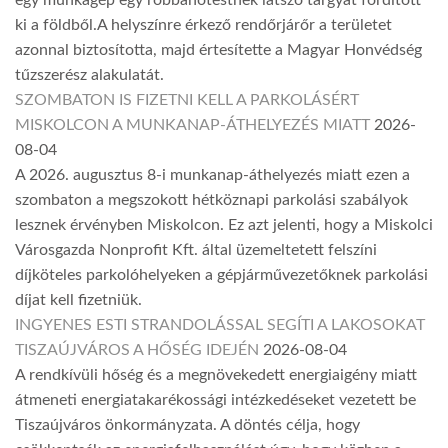
ki a földből.A helyszínre érkező rendőrjárőr a területet
azonnal biztosította, majd értesítette a Magyar Honvédség
tűzszerész alakulatát.
SZOMBATON IS FIZETNI KELL A PARKOLÁSÉRT
MISKOLCON A MUNKANAP-ÁTHELYEZÉS MIATT
2026-
08-04
A 2026. augusztus 8-i munkanap-áthelyezés miatt ezen a
szombaton a megszokott hétköznapi parkolási szabályok
lesznek érvényben Miskolcon. Ez azt jelenti, hogy a Miskolci
Városgazda Nonprofit Kft. által üzemeltetett felszíni
díjköteles parkolóhelyeken a gépjárművezetőknek parkolási
díjat kell fizetniük.
INGYENES ESTI STRANDOLÁSSAL SEGÍTI A LAKOSOKAT
TISZAÚJVÁROS A HŐSÉG IDEJÉN
2026-08-04
A rendkívüli hőség és a megnövekedett energiaigény miatt
átmeneti energiatakarékossági intézkedéseket vezetett be
Tiszaújváros önkormányzata. A döntés célja, hogy