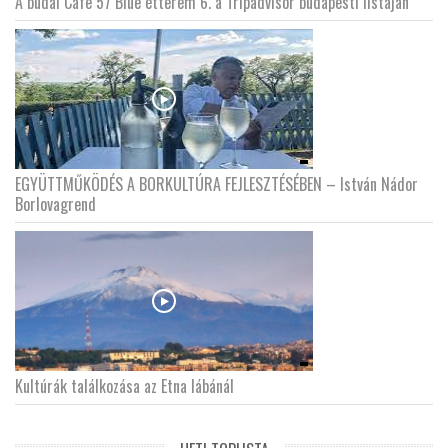
A budai Cafe 57 Blue étterem 6. a Tripadvisor budapesti listáján
EGYÜTTMŰKÖDÉS A BORKULTÚRA FEJLESZTÉSÉBEN – István Nádor
Borlovagrend
Kultúrák találkozása az Etna lábánál