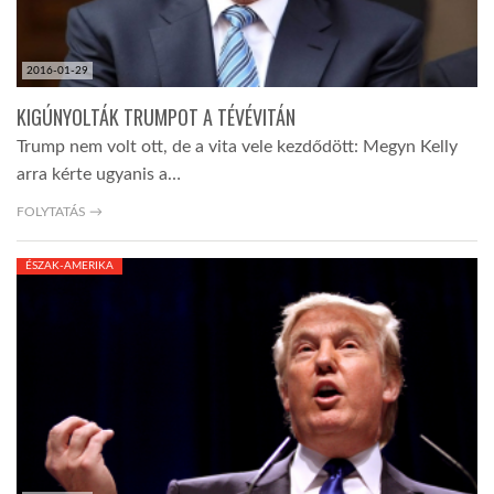
2016-01-29
KIGÚNYOLTÁK TRUMPOT A TÉVÉVITÁN
Trump nem volt ott, de a vita vele kezdődött: Megyn Kelly
arra kérte ugyanis a…
FOLYTATÁS →
ÉSZAK-AMERIKA