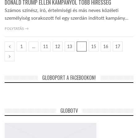
DONALD TRUMP ELLEN KAMPÁNYOL TÖBB HÍRESSÉG
Számos színész, író, értelmiségi és más neves közéleti
személyiség sorakozott fel egy szerdán indított kampány…
FOLYTATÁS →
1
…
11
12
13
14
15
16
17
GLOBOPORT A FACEBOOKON!
GLOBOTV