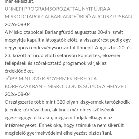
már elkészült.
ÜNNEPI PROGRAMSOROZATTAL NYIT ÚJRA A
MISKOLCTAPOLCAI BARLANGFÜRDŐ AUGUSZTUSBAN
2026-08-04
A Miskolctapolcai Barlangfürdő augusztus 20-án ismét
megnyitja kapuit a látogatók előtt, a visszatérést pedig egy
négynapos rendezvénysorozattal ünnepli. Augusztus 20. és
23. között a fürdő előtti sétányon koncertek, élőzenei
fellépések és szórakoztató programok várják az
érdeklődőket.
TÖBB MINT 320 KISGYERMEK REKEDT A
KÓRHÁZAKBAN – MISKOLCON IS SÚLYOS A HELYZET
2026-08-04
Országszerte több mint 320 olyan kisgyermek tartózkodik
jelenleg kórházakban, akiknek már nincs szükségük
egészségügyi ellátásra, mégsem tudják elhagyni az
intézményeket. Ennek oka, hogy számukra nem sikerült
megfelelő gyermekvédelmi elhelyezést biztosítani.