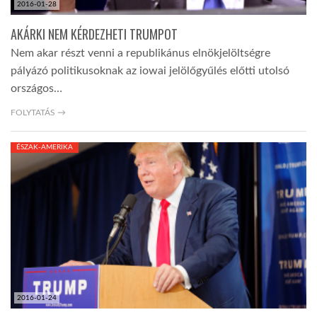
2016-01-28
AKÁRKI NEM KÉRDEZHETI TRUMPOT
Nem akar részt venni a republikánus elnökjelöltségre
pályázó politikusoknak az iowai jelölőgyűlés előtti utolsó
országos…
FOLYTATÁS →
ÉSZAK-AMERIKA
2016-01-24