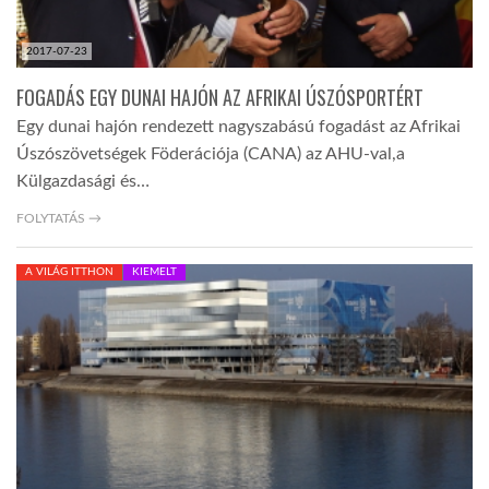
2017-07-23
FOGADÁS EGY DUNAI HAJÓN AZ AFRIKAI ÚSZÓSPORTÉRT
Egy dunai hajón rendezett nagyszabású fogadást az Afrikai
Úszószövetségek Föderációja (CANA) az AHU-val,a
Külgazdasági és…
FOLYTATÁS →
A VILÁG ITTHON
KIEMELT