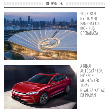
KEDVENCEK
2026-BAN
NYÍLIK MEG
SANGHAJ ÚJ
IKONIKUS
OPERAHÁZA
A KÍNAI
AUTÓGYÁRTÓK
ELŐSZÖR
MEGELŐZTÉK
JAPÁN
RIVÁLISAIKAT AZ
EU PIACÁN