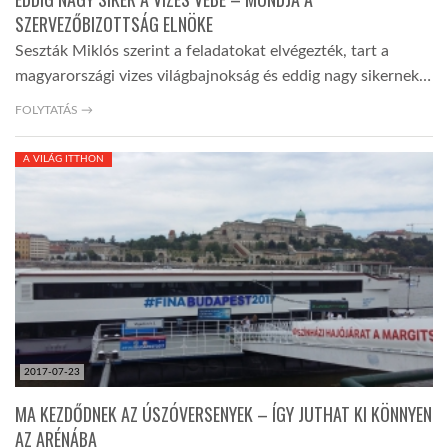
SZERVEZŐBIZOTTSÁG ELNÖKE
Seszták Miklós szerint a feladatokat elvégezték, tart a
magyarországi vizes világbajnokság és eddig nagy sikernek…
FOLYTATÁS →
A VILÁG ITTHON
2017-07-23
MA KEZDŐDNEK AZ ÚSZÓVERSENYEK – ÍGY JUTHAT KI KÖNNYEN
AZ ARÉNÁBA