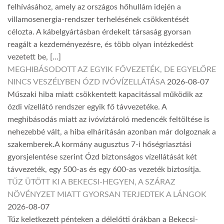
felhívásához, amely az országos hőhullám idején a
villamosenergia-rendszer terhelésének csökkentését
célozta. A kábelgyártásban érdekelt társaság gyorsan
reagált a kezdeményezésre, és több olyan intézkedést
vezetett be, […]
MEGHIBÁSODOTT AZ EGYIK FŐVEZETÉK, DE EGYELŐRE
NINCS VESZÉLYBEN ÓZD IVÓVÍZELLÁTÁSA
2026-08-07
Műszaki hiba miatt csökkentett kapacitással működik az
ózdi vízellátó rendszer egyik fő távvezetéke. A
meghibásodás miatt az ivóvíztároló medencék feltöltése is
nehezebbé vált, a hiba elhárításán azonban már dolgoznak a
szakemberek.A kormány augusztus 7-i hőségriasztási
gyorsjelentése szerint Ózd biztonságos vízellátását két
távvezeték, egy 500-as és egy 600-as vezeték biztosítja.
TŰZ ÜTÖTT KI A BEKECSI-HEGYEN, A SZÁRAZ
NÖVÉNYZET MIATT GYORSAN TERJEDTEK A LÁNGOK
2026-08-07
Tűz keletkezett pénteken a délelőtti órákban a Bekecsi-