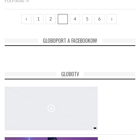
FOLYTATÁS →
1
2
3
4
5
6
GLOBOPORT A FACEBOOKON!
GLOBOTV