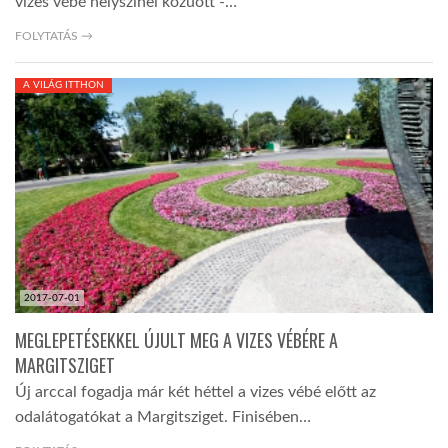
vizes vébé helyszínei közüött -…
FOLYTATÁS →
A VILÁG ITTHON
2017-07-01
MEGLEPETÉSEKKEL ÚJULT MEG A VIZES VÉBÉRE A
MARGITSZIGET
Új arccal fogadja már két héttel a vizes vébé előtt az
odalátogatókat a Margitsziget. Finisében…