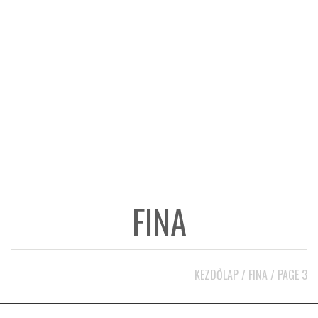
KÖZEL-KELET
AUSZTRÁLIA
A VILÁG ITTHON
MÉDIA
FINA
GLOBOTV BP
KEZDŐLAP
/
FINA
/
PAGE 3
HÍR3D