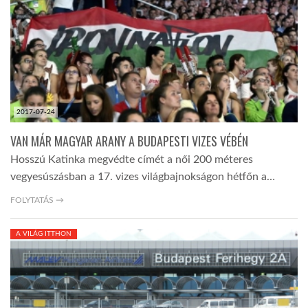
LATIMO.HU
GLOBOBOOK
2017-07-24
VAN MÁR MAGYAR ARANY A BUDAPESTI VIZES VÉBÉN
Hosszú Katinka megvédte címét a női 200 méteres
vegyesúszásban a 17. vizes világbajnokságon hétfőn a…
FOLYTATÁS →
A VILÁG ITTHON