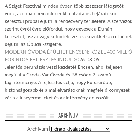
A Sziget Fesztivál minden évben több százezer látogatót
vonz, azonban nem mindenki a hivatalos bejáratokon
keresztül próbál eljutni a rendezvény területére. A szervezők
szerint évről évre előfordul, hogy egyesek a Dunán
keresztül, úszva vagy különféle vízi eszközökkel szeretnének
bejutni az Óbudai-szigetre.
MODERN ÓVODA ÉPÜLHET ENCSEN: KÖZEL 400 MILLIÓ
FORINTOS FEJLESZTÉS INDUL
2026-08-05
Jelentős beruházás veszi kezdetét Encsen, ahol teljesen
megújul a Csoda-Vár Óvoda és Bölcsőde 2. számú
tagintézménye. A fejlesztés célja, hogy korszerűbb,
biztonságosabb és a mai elvárásoknak megfelelő környezet
várja a kisgyermekeket és az intézmény dolgozóit.
ARCHÍVUM
Archívum