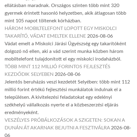
ellátásban maradnak. Országos szinten több mint 320
gyermek érintett hasonló helyzetben, akik átlagosan több
mint 105 napot töltenek kórházban.
HÁROM MOBILTELEFONT LOPOTT EGY MISKOLCI
TAKARÍTÓ, VÁDAT EMELTEK ELLENE
2026-08-06
Vádat emelt a Miskolci Járási Ügyészség egy takarítóként
dolgozó nő ellen, aki a vád szerint munka közben három
mobiltelefont tulajdonított el egy miskolci irodaházból.
TÖBB MINT 112 MILLIÓ FORINTOS FEJLESZTÉS
KEZDŐDIK SELYEBEN
2026-08-06
Jelentős beruházás veszi kezdetét Selyében: több mint 112
millió forint értékű fejlesztési munkálatok indulnak el a
településen. A kivitelezési feladatokat egy edelényi
székhelyű vállalkozás nyerte el a közbeszerzési eljárás
eredményeként.
VESZÉLYES PRÓBÁLKOZÁSOK A SZIGETEN: SOKAN A
DUNÁN ÁT AKARNAK BEJUTNI A FESZTIVÁLRA
2026-08-
06