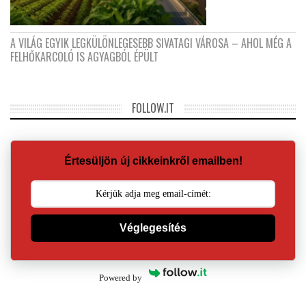
A VILÁG EGYIK LEGKÜLÖNLEGESEBB SIVATAGI VÁROSA – AHOL MÉG A
FELHŐKARCOLÓ IS AGYAGBÓL ÉPÜLT
FOLLOW.IT
Értesüljön új cikkeinkről emailben!
Véglegesítés
Powered by