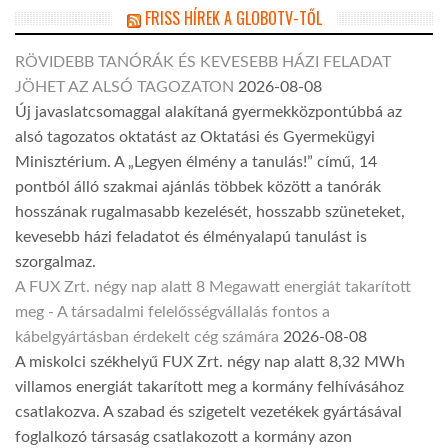
FRISS HÍREK A GLOBOTV-TŐL
RÖVIDEBB TANÓRÁK ÉS KEVESEBB HÁZI FELADAT
JÖHET AZ ALSÓ TAGOZATON
2026-08-08
Új javaslatcsomaggal alakítaná gyermekközpontúbbá az
alsó tagozatos oktatást az Oktatási és Gyermekügyi
Minisztérium. A „Legyen élmény a tanulás!” című, 14
pontból álló szakmai ajánlás többek között a tanórák
hosszának rugalmasabb kezelését, hosszabb szüneteket,
kevesebb házi feladatot és élményalapú tanulást is
szorgalmaz.
A FUX Zrt. négy nap alatt 8 Megawatt energiát takarított
meg - A társadalmi felelősségvállalás fontos a
kábelgyártásban érdekelt cég számára
2026-08-08
A miskolci székhelyű FUX Zrt. négy nap alatt 8,32 MWh
villamos energiát takarított meg a kormány felhívásához
csatlakozva. A szabad és szigetelt vezetékek gyártásával
foglalkozó társaság csatlakozott a kormány azon