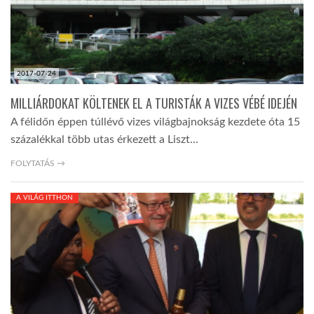
2017-07-24
MILLIÁRDOKAT KÖLTENEK EL A TURISTÁK A VIZES VÉBÉ IDEJÉN
A félidőn éppen túllévő vizes világbajnokság kezdete óta 15
százalékkal több utas érkezett a Liszt…
FOLYTATÁS →
A VILÁG ITTHON