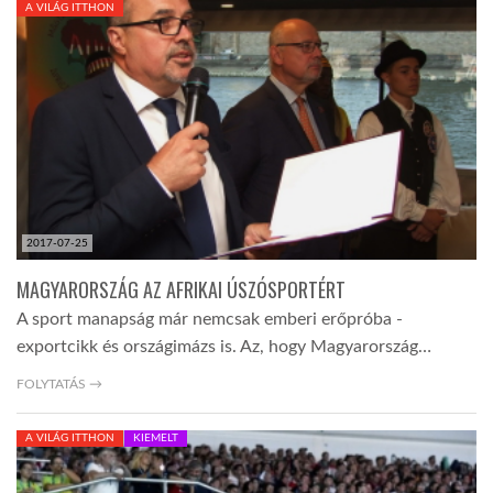
A VILÁG ITTHON
TROPICALMAGAZIN
GLOBOTV
AFRIKA TUDÁSTÁR
2017-07-25
A NAP SZÉPE
MAGYARORSZÁG AZ AFRIKAI ÚSZÓSPORTÉRT
A sport manapság már nemcsak emberi erőpróba -
LINKTR.EE
exportcikk és országimázs is. Az, hogy Magyarország…
FOLYTATÁS →
GLOBOZSARU
A VILÁG ITTHON
KIEMELT
DOBRAVERO.HU