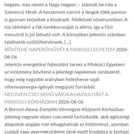
hegyen, más néven a Nagy-hegyen – számolt be róla a
Szerencsi Hírek. A beszámoló szerint a lángok több ponton
is gyorsan terjedtek a kiszáradt, földközeli növényzetben. A
tűz időnként a fák lombkoronáját is elérte, így a füst
messziről is jól látható volt. A környéken jelentős számban
találhatók szőlőültetvények, […]
BŐVÍTENÉ NAPERŐMŰVÉT A MISKOLCI EGYETEM
2026-
08-06
Jelentős energetikai fejlesztést tervez a Miskolci Egyetem:
az intézmény bővítené a jelenlegi napelemes rendszerét,
hogy még nagyobb arányban fedezhesse saját
villamosenergia-igényét megújuló forrásból.
NEGYVEN CSECSEMŐ VÁRJA A HAZAJUTÁST A
MISKOLCI KÓRHÁZBAN
2026-08-06
A Borsod-Abaúj-Zemplén Vármegyei Központi Kórházban
jelenleg negyven olyan csecsemő tartózkodik, akik egészségi
állapotuk alapján már elhagyhatnák az intézményt, azonban
családi vagy gyermekvédelmi okok miatt továbbra is kórházi