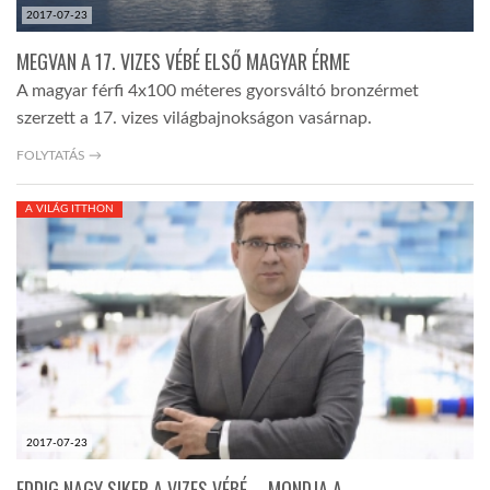
2017-07-23
MEGVAN A 17. VIZES VÉBÉ ELSŐ MAGYAR ÉRME
A magyar férfi 4x100 méteres gyorsváltó bronzérmet
szerzett a 17. vizes világbajnokságon vasárnap.
FOLYTATÁS →
A VILÁG ITTHON
2017-07-23
EDDIG NAGY SIKER A VIZES VÉBÉ – MONDJA A