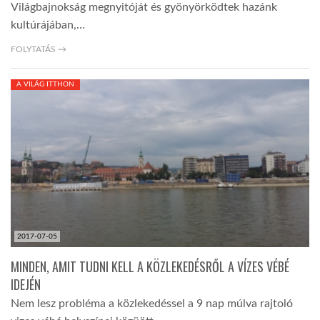
Világbajnokság megnyitóját és gyönyörködtek hazánk
kultúrájában,…
FOLYTATÁS →
A VILÁG ITTHON
2017-07-05
MINDEN, AMIT TUDNI KELL A KÖZLEKEDÉSRŐL A VÍZES VÉBÉ
IDEJÉN
Nem lesz probléma a közlekedéssel a 9 nap múlva rajtoló