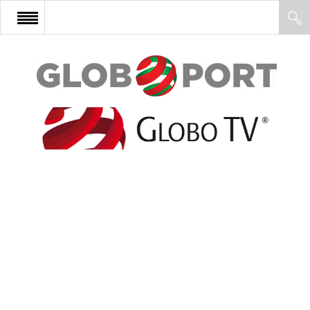
FŐOLDAL
AFRIKA
EURÓPA
ÁZSIA
ÉSZAK-AMERIKA
LATIN-AMERIKA