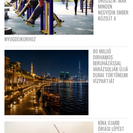
ÖREGSZIK: MÁR
MINDEN
NEGYEDIK EMBER
KÖZELÍT A
NYUGDÍJKORHOZ
80 MILLIÓ
DIRHAMOS
BERUHÁZÁSSAL
VARÁZSOLJÁK ÚJJÁ
DUBAI TÖRTÉNELMI
VÍZPARTJÁT
KÍNA ÚJABB
ÓRIÁSI LÉPÉST