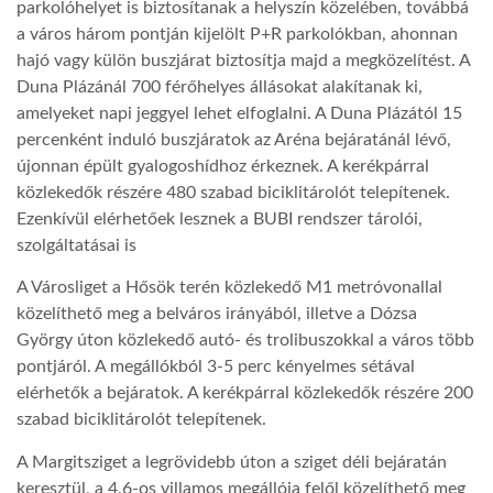
parkolóhelyet is biztosítanak a helyszín közelében, továbbá
a város három pontján kijelölt P+R parkolókban, ahonnan
hajó vagy külön buszjárat biztosítja majd a megközelítést. A
Duna Plázánál 700 férőhelyes állásokat alakítanak ki,
amelyeket napi jeggyel lehet elfoglalni. A Duna Plázától 15
percenként induló buszjáratok az Aréna bejáratánál lévő,
újonnan épült gyalogoshídhoz érkeznek. A kerékpárral
közlekedők részére 480 szabad biciklitárolót telepítenek.
Ezenkívül elérhetőek lesznek a BUBI rendszer tárolói,
szolgáltatásai is
A Városliget a Hősök terén közlekedő M1 metróvonallal
közelíthető meg a belváros irányából, illetve a Dózsa
György úton közlekedő autó- és trolibuszokkal a város több
pontjáról. A megállókból 3-5 perc kényelmes sétával
elérhetők a bejáratok. A kerékpárral közlekedők részére 200
szabad biciklitárolót telepítenek.
A Margitsziget a legrövidebb úton a sziget déli bejáratán
keresztül, a 4,6-os villamos megállója felől közelíthető meg