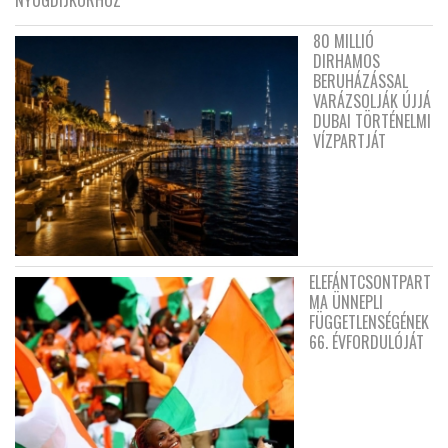
80 MILLIÓ
DIRHAMOS
BERUHÁZÁSSAL
VARÁZSOLJÁK ÚJJÁ
DUBAI TÖRTÉNELMI
VÍZPARTJÁT
ELEFÁNTCSONTPART
MA ÜNNEPLI
FÜGGETLENSÉGÉNEK
66. ÉVFORDULÓJÁT