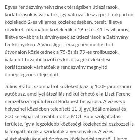
Egyes rendezvényhelyszínek térségében útlezárások,
korlátozások is várhatók, így változás lesz a pesti rakparton
közlekedő 2-es villamos közlekedésében, terelt, illetve
rövidített útvonalon közlekedik a 19-es és 41-es villamos,
illetve továbbra is érvényesek az útlezárások a Batthyány
tér környékén. A Városliget térségében módosított
útvonalon közlekednek a 75-ös és 79-es trolibuszok,
valamint további közúti és közösségi közlekedési
korlátozások várhatóak a rendezvény megnyitó
ünnepségének ideje alatt.
Július 8-ától, szombattól közlekedik az új 100E járatszámú
autóbusz, amellyel átszállás nélkül érhető el a Liszt Ferenc
nemzetközi repülőtérről Budapest belvárosa. A vizes-vb
helyszínei közelében telepített 11 új gyűjtőállomással és
200 kerékpárral tovább nőtt a MOL Bubi szolgáltatási
területe, így a legzöldebb közösségi közlekedési eszközzel is
kilátogathatnak a szurkolók a versenyekre. A vizes
világbajnokság alatt érvényes közlekedési rendről, illetve