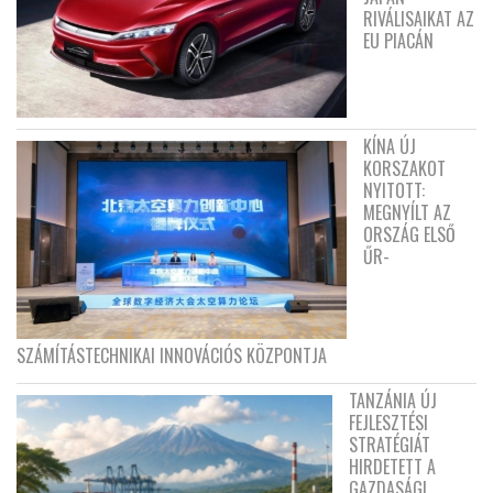
RIVÁLISAIKAT AZ
EU PIACÁN
KÍNA ÚJ
KORSZAKOT
NYITOTT:
MEGNYÍLT AZ
ORSZÁG ELSŐ
ŰR-
SZÁMÍTÁSTECHNIKAI INNOVÁCIÓS KÖZPONTJA
TANZÁNIA ÚJ
FEJLESZTÉSI
STRATÉGIÁT
HIRDETETT A
GAZDASÁGI