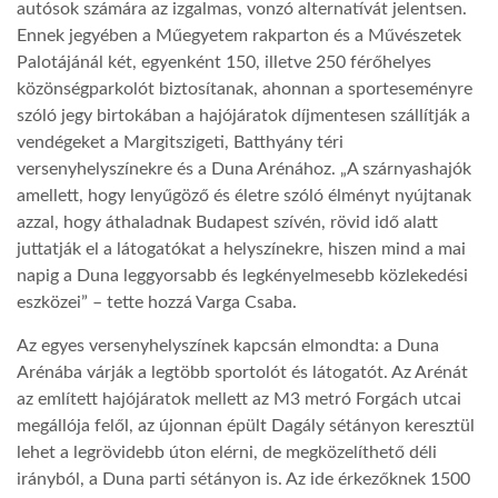
autósok számára az izgalmas, vonzó alternatívát jelentsen.
Ennek jegyében a Műegyetem rakparton és a Művészetek
Palotájánál két, egyenként 150, illetve 250 férőhelyes
közönségparkolót biztosítanak, ahonnan a sporteseményre
szóló jegy birtokában a hajójáratok díjmentesen szállítják a
vendégeket a Margitszigeti, Batthyány téri
versenyhelyszínekre és a Duna Arénához. „A szárnyashajók
amellett, hogy lenyűgöző és életre szóló élményt nyújtanak
azzal, hogy áthaladnak Budapest szívén, rövid idő alatt
juttatják el a látogatókat a helyszínekre, hiszen mind a mai
napig a Duna leggyorsabb és legkényelmesebb közlekedési
eszközei” – tette hozzá Varga Csaba.
Az egyes versenyhelyszínek kapcsán elmondta: a Duna
Arénába várják a legtöbb sportolót és látogatót. Az Arénát
az említett hajójáratok mellett az M3 metró Forgách utcai
megállója felől, az újonnan épült Dagály sétányon keresztül
lehet a legrövidebb úton elérni, de megközelíthető déli
irányból, a Duna parti sétányon is. Az ide érkezőknek 1500