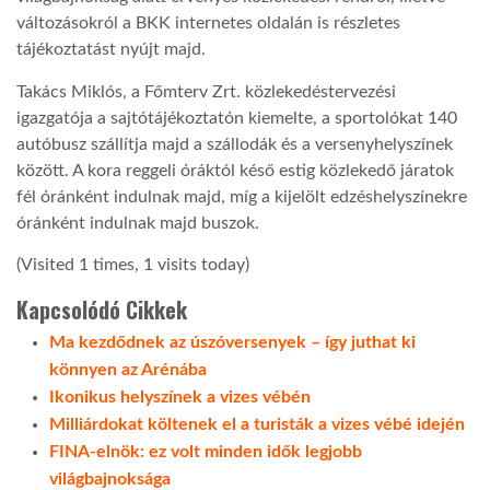
változásokról a BKK internetes oldalán is részletes
tájékoztatást nyújt majd.
Takács Miklós, a Főmterv Zrt. közlekedéstervezési
igazgatója a sajtótájékoztatón kiemelte, a sportolókat 140
autóbusz szállítja majd a szállodák és a versenyhelyszínek
között. A kora reggeli óráktól késő estig közlekedő járatok
fél óránként indulnak majd, míg a kijelölt edzéshelyszínekre
óránként indulnak majd buszok.
(Visited 1 times, 1 visits today)
Kapcsolódó Cikkek
Ma kezdődnek az úszóversenyek – így juthat ki
könnyen az Arénába
Ikonikus helyszínek a vizes vébén
Milliárdokat költenek el a turisták a vizes vébé idején
FINA-elnök: ez volt minden idők legjobb
világbajnoksága