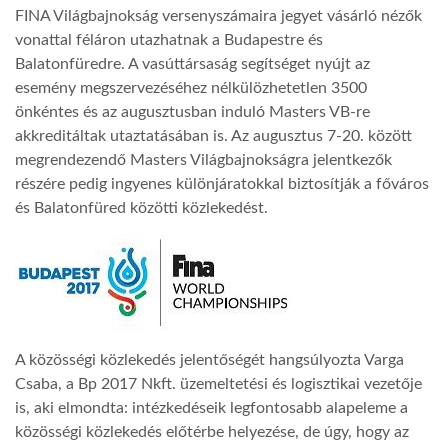
FINA Világbajnokság versenyszámaira jegyet vásárló nézők
vonattal féláron utazhatnak a Budapestre és
Balatonfüredre. A vasúttársaság segítséget nyújt az
esemény megszervezéséhez nélkülözhetetlen 3500
önkéntes és az augusztusban induló Masters VB-re
akkreditáltak utaztatásában is. Az augusztus 7-20. között
megrendezendő Masters Világbajnokságra jelentkezők
részére pedig ingyenes különjáratokkal biztosítják a főváros
és Balatonfüred közötti közlekedést.
A közösségi közlekedés jelentőségét hangsúlyozta Varga
Csaba, a Bp 2017 Nkft. üzemeltetési és logisztikai vezetője
is, aki elmondta: intézkedéseik legfontosabb alapeleme a
közösségi közlekedés előtérbe helyezése, de úgy, hogy az