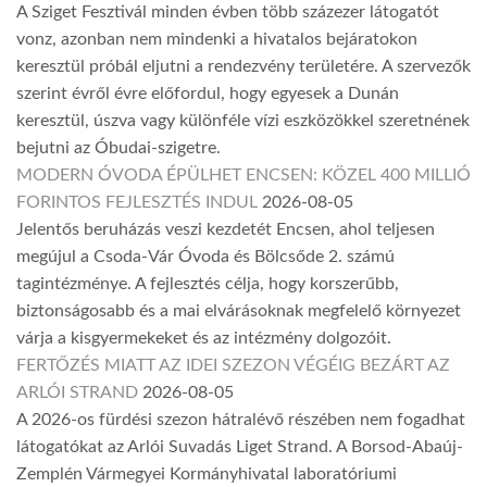
A Sziget Fesztivál minden évben több százezer látogatót
vonz, azonban nem mindenki a hivatalos bejáratokon
keresztül próbál eljutni a rendezvény területére. A szervezők
szerint évről évre előfordul, hogy egyesek a Dunán
keresztül, úszva vagy különféle vízi eszközökkel szeretnének
bejutni az Óbudai-szigetre.
MODERN ÓVODA ÉPÜLHET ENCSEN: KÖZEL 400 MILLIÓ
FORINTOS FEJLESZTÉS INDUL
2026-08-05
Jelentős beruházás veszi kezdetét Encsen, ahol teljesen
megújul a Csoda-Vár Óvoda és Bölcsőde 2. számú
tagintézménye. A fejlesztés célja, hogy korszerűbb,
biztonságosabb és a mai elvárásoknak megfelelő környezet
várja a kisgyermekeket és az intézmény dolgozóit.
FERTŐZÉS MIATT AZ IDEI SZEZON VÉGÉIG BEZÁRT AZ
ARLÓI STRAND
2026-08-05
A 2026-os fürdési szezon hátralévő részében nem fogadhat
látogatókat az Arlói Suvadás Liget Strand. A Borsod-Abaúj-
Zemplén Vármegyei Kormányhivatal laboratóriumi