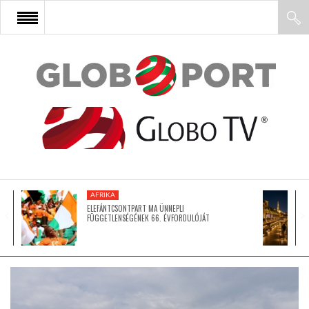
FŐOLDAL
AFRIKA
EURÓPA
AFRIKA
ÁZSIA
ELEFÁNTCSONTPART MA ÜNNEPLI
FÜGGETLENSÉGÉNEK 66. ÉVFORDULÓJÁT
ÉSZAK-AMERIKA
LATIN-AMERIKA