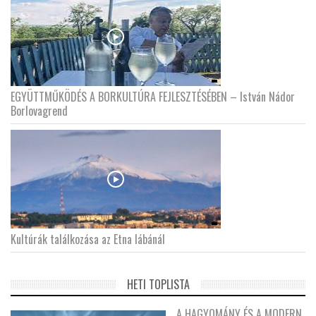
EGYÜTTMŰKÖDÉS A BORKULTÚRA FEJLESZTÉSÉBEN – István Nádor
Borlovagrend
Kultúrák találkozása az Etna lábánál
HETI TOPLISTA
A HAGYOMÁNY ÉS A MODERN