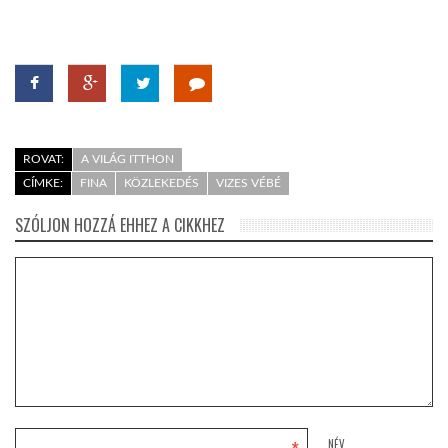
ROVAT:
A VILÁG ITTHON
CÍMKE:
FINA
KÖZLEKEDÉS
VIZES VÉBÉ
SZÓLJON HOZZÁ EHHEZ A CIKKHEZ
NÉV