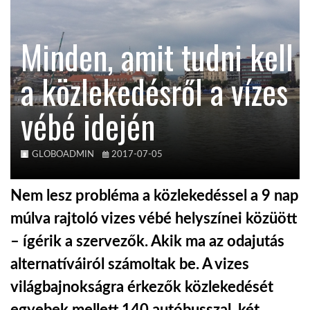
KÖZEL-KELET
Minden, amit tudni kell
a közlekedésről a vízes
AUSZTRÁLIA
vébé idején
A VILÁG ITTHON
GLOBOADMIN
2017-07-05
MÉDIA
Nem lesz probléma a közlekedéssel a 9 nap
múlva rajtoló vizes vébé helyszínei közüött
– ígérik a szervezők. Akik ma az odajutás
GLOBOTV BP
alternatíváiról számoltak be. A vizes
világbajnokságra érkezők közlekedését
HÍR3D