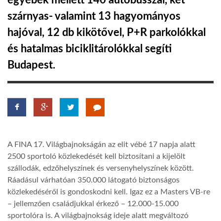
egyebek mellett 140 autóbusszal, két
szárnyas- valamint 13 hagyományos
TROPICALMAGAZIN
hajóval, 12 db kikötővel, P+R parkolókkal
és hatalmas biciklitárolókkal segíti
GLOBOTV
Budapest.
AFRIKA TUDÁSTÁR
A NAP SZÉPE
A FINA 17. Világbajnokságán az elit vébé 17 napja alatt
LINKTR.EE
2500 sportoló közlekedését kell biztosítani a kijelölt
szállodák, edzőhelyszínek és versenyhelyszínek között.
GLOBOZSARU
Ráadásul várhatóan 350.000 látogató biztonságos
közlekedéséről is gondoskodni kell. Igaz ez a Masters VB-re
– jellemzően családjukkal érkező – 12.000-15.000
DOBRAVERO.HU
sportolóra is. A világbajnokság ideje alatt megváltozó