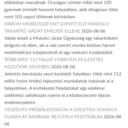
ellátásban maradnak. Országos szinten több mint 320
gyermek érintett hasonló helyzetben, akik átlagosan több
mint 105 napot töltenek kórházban.
HÁROM MOBILTELEFONT LOPOTT EGY MISKOLCI
TAKARÍTÓ, VÁDAT EMELTEK ELLENE
2026-08-06
Vádat emelt a Miskolci Járási Ügyészség egy takarítóként
dolgozó nő ellen, aki a vád szerint munka közben három
mobiltelefont tulajdonított el egy miskolci irodaházból.
TÖBB MINT 112 MILLIÓ FORINTOS FEJLESZTÉS
KEZDŐDIK SELYEBEN
2026-08-06
Jelentős beruházás veszi kezdetét Selyében: több mint 112
millió forint értékű fejlesztési munkálatok indulnak el a
településen. A kivitelezési feladatokat egy edelényi
székhelyű vállalkozás nyerte el a közbeszerzési eljárás
eredményeként.
VESZÉLYES PRÓBÁLKOZÁSOK A SZIGETEN: SOKAN A
DUNÁN ÁT AKARNAK BEJUTNI A FESZTIVÁLRA
2026-08-
06