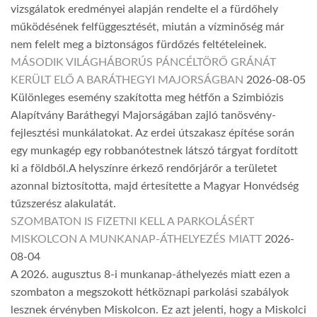
vizsgálatok eredményei alapján rendelte el a fürdőhely
működésének felfüggesztését, miután a vízminőség már
nem felelt meg a biztonságos fürdőzés feltételeinek.
MÁSODIK VILÁGHÁBORÚS PÁNCÉLTÖRŐ GRÁNÁT
KERÜLT ELŐ A BARÁTHEGYI MAJORSÁGBAN
2026-08-05
Különleges esemény szakította meg hétfőn a Szimbiózis
Alapítvány Baráthegyi Majorságában zajló tanösvény-
fejlesztési munkálatokat. Az erdei útszakasz építése során
egy munkagép egy robbanótestnek látszó tárgyat fordított
ki a földből.A helyszínre érkező rendőrjárőr a területet
azonnal biztosította, majd értesítette a Magyar Honvédség
tűzszerész alakulatát.
SZOMBATON IS FIZETNI KELL A PARKOLÁSÉRT
MISKOLCON A MUNKANAP-ÁTHELYEZÉS MIATT
2026-
08-04
A 2026. augusztus 8-i munkanap-áthelyezés miatt ezen a
szombaton a megszokott hétköznapi parkolási szabályok
lesznek érvényben Miskolcon. Ez azt jelenti, hogy a Miskolci