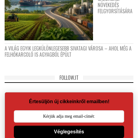
NÖVEKEDÉS
FELGYORSÍTÁSÁRA
A VILÁG EGYIK LEGKÜLÖNLEGESEBB SIVATAGI VÁROSA – AHOL MÉG A
FELHŐKARCOLÓ IS AGYAGBÓL ÉPÜLT
FOLLOW.IT
Értesüljön új cikkeinkről emailben!
Véglegesítés