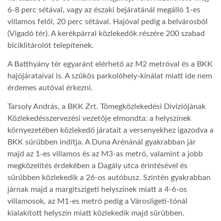
6-8 perc sétával, vagy az északi bejáratánál megálló 1-es
villamos felől, 20 perc sétával. Hajóval pedig a belvárosból
(Vigadó tér). A kerékpárral közlekedők részére 200 szabad
biciklitárolót telepítenek.
A Batthyány tér egyaránt elérhető az M2 metróval és a BKK
hajójárataival is. A szűkös parkolóhely-kínálat miatt ide nem
érdemes autóval érkezni.
Tarsoly András, a BKK Zrt. Tömegközlekedési Divíziójának
Közlekedésszervezési vezetője elmondta: a helyszínek
környezetében közlekedő járatait a versenyekhez igazodva a
BKK sűrűbben indítja. A Duna Arénánál gyakrabban jár
majd az 1-es villamos és az M3-as metró, valamint a jobb
megközelítés érdekében a Dagály utca érintésével és
sűrűbben közlekedik a 26-os autóbusz. Szintén gyakrabban
járnak majd a margitszigeti helyszínek miatt a 4-6-os
villamosok, az M1-es metró pedig a Városligeti-tónál
kialakított helyszín miatt közlekedik majd sűrűbben.