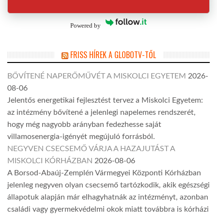
Powered by
FRISS HÍREK A GLOBOTV-TŐL
BŐVÍTENÉ NAPERŐMŰVÉT A MISKOLCI EGYETEM
2026-
08-06
Jelentős energetikai fejlesztést tervez a Miskolci Egyetem:
az intézmény bővítené a jelenlegi napelemes rendszerét,
hogy még nagyobb arányban fedezhesse saját
villamosenergia-igényét megújuló forrásból.
NEGYVEN CSECSEMŐ VÁRJA A HAZAJUTÁST A
MISKOLCI KÓRHÁZBAN
2026-08-06
A Borsod-Abaúj-Zemplén Vármegyei Központi Kórházban
jelenleg negyven olyan csecsemő tartózkodik, akik egészségi
állapotuk alapján már elhagyhatnák az intézményt, azonban
családi vagy gyermekvédelmi okok miatt továbbra is kórházi