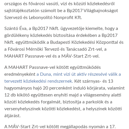
országos és fővárosi vasúti, vízi és közúti közlekedésről
sajtótájékoztatón számolt be a Bp2017 Világbajnokságot
LATIMO.HU
Szervező és Lebonyolító Nonprofit Kft.
Szántó Éva, a Bp2017 Nkft. ügyvezetője kiemelte, hogy a
GLOBOBOOK
gördülékeny közlekedés biztosítása érdekében a Bp2017
Nkft. együttműködik a Budapesti Közlekedési Központtal és
a Fővárosi Mérnöki Tervező és Tanácsadó Zrt-vel, a
MAHART Passnave-vel és a MÁV-Start Zrt-vel.
A MAHART Passnave-vel kötött együttműködés
eredményeként
a Duna, mint vízi út aktív részesévé válik a
tervezett közlekedési rendszernek.
Két szárnyas- és 13
hagyományos hajó 20 percenként induló körjárata, valamint
12 db kikötő együttesen enyhíti majd a világesemény alatti
közúti közlekedés forgalmát, biztosítja a parkolók és a
versenyhelyszínek közötti közlekedést, a helyszínek közötti
átjárást.
A MÁV-Start Zrt-vel kötött megállapodás nyomán a 17.