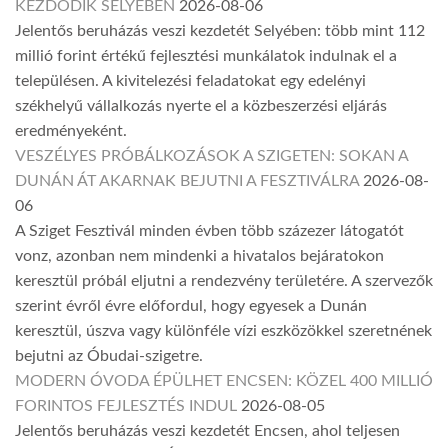
KEZDŐDIK SELYEBEN
2026-08-06
Jelentős beruházás veszi kezdetét Selyében: több mint 112
millió forint értékű fejlesztési munkálatok indulnak el a
településen. A kivitelezési feladatokat egy edelényi
székhelyű vállalkozás nyerte el a közbeszerzési eljárás
eredményeként.
VESZÉLYES PRÓBÁLKOZÁSOK A SZIGETEN: SOKAN A
DUNÁN ÁT AKARNAK BEJUTNI A FESZTIVÁLRA
2026-08-
06
A Sziget Fesztivál minden évben több százezer látogatót
vonz, azonban nem mindenki a hivatalos bejáratokon
keresztül próbál eljutni a rendezvény területére. A szervezők
szerint évről évre előfordul, hogy egyesek a Dunán
keresztül, úszva vagy különféle vízi eszközökkel szeretnének
bejutni az Óbudai-szigetre.
MODERN ÓVODA ÉPÜLHET ENCSEN: KÖZEL 400 MILLIÓ
FORINTOS FEJLESZTÉS INDUL
2026-08-05
Jelentős beruházás veszi kezdetét Encsen, ahol teljesen