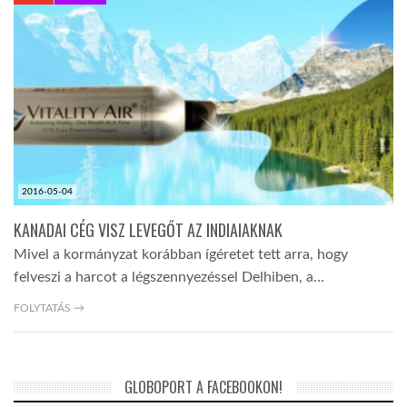
KÖZEL-KELET
AUSZTRÁLIA
A VILÁG ITTHON
2016-05-04
MÉDIA
KANADAI CÉG VISZ LEVEGŐT AZ INDIAIAKNAK
Mivel a kormányzat korábban ígéretet tett arra, hogy
felveszi a harcot a légszennyezéssel Delhiben, a…
FOLYTATÁS →
GLOBOTV BP
GLOBOPORT A FACEBOOKON!
HÍR3D