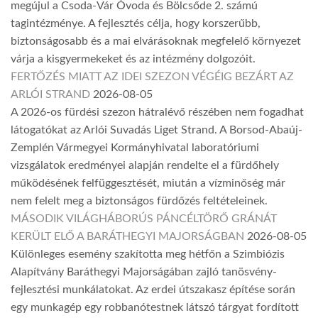
megújul a Csoda-Vár Óvoda és Bölcsőde 2. számú
tagintézménye. A fejlesztés célja, hogy korszerűbb,
biztonságosabb és a mai elvárásoknak megfelelő környezet
várja a kisgyermekeket és az intézmény dolgozóit.
FERTŐZÉS MIATT AZ IDEI SZEZON VÉGÉIG BEZÁRT AZ
ARLÓI STRAND
2026-08-05
A 2026-os fürdési szezon hátralévő részében nem fogadhat
látogatókat az Arlói Suvadás Liget Strand. A Borsod-Abaúj-
Zemplén Vármegyei Kormányhivatal laboratóriumi
vizsgálatok eredményei alapján rendelte el a fürdőhely
működésének felfüggesztését, miután a vízminőség már
nem felelt meg a biztonságos fürdőzés feltételeinek.
MÁSODIK VILÁGHÁBORÚS PÁNCÉLTÖRŐ GRÁNÁT
KERÜLT ELŐ A BARÁTHEGYI MAJORSÁGBAN
2026-08-05
Különleges esemény szakította meg hétfőn a Szimbiózis
Alapítvány Baráthegyi Majorságában zajló tanösvény-
fejlesztési munkálatokat. Az erdei útszakasz építése során
egy munkagép egy robbanótestnek látszó tárgyat fordított