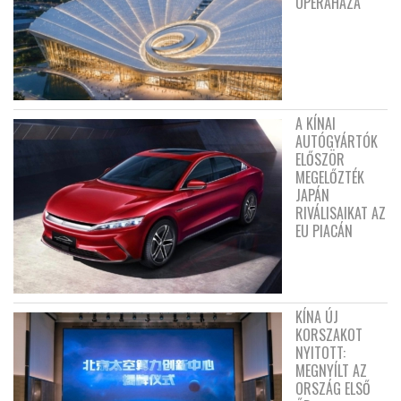
OPERAHÁZA
A KÍNAI
AUTÓGYÁRTÓK
ELŐSZÖR
MEGELŐZTÉK
JAPÁN
RIVÁLISAIKAT AZ
EU PIACÁN
KÍNA ÚJ
KORSZAKOT
NYITOTT:
MEGNYÍLT AZ
ORSZÁG ELSŐ