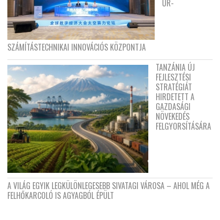
ŰR-
SZÁMÍTÁSTECHNIKAI INNOVÁCIÓS KÖZPONTJA
TANZÁNIA ÚJ
FEJLESZTÉSI
STRATÉGIÁT
HIRDETETT A
GAZDASÁGI
NÖVEKEDÉS
FELGYORSÍTÁSÁRA
A VILÁG EGYIK LEGKÜLÖNLEGESEBB SIVATAGI VÁROSA – AHOL MÉG A
FELHŐKARCOLÓ IS AGYAGBÓL ÉPÜLT