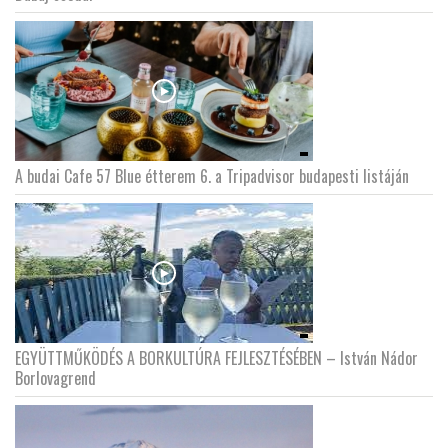
LATIMO.HU
GLOBOBOOK
A budai Cafe 57 Blue étterem 6. a Tripadvisor budapesti listáján
EGYÜTTMŰKÖDÉS A BORKULTÚRA FEJLESZTÉSÉBEN – István Nádor
Borlovagrend