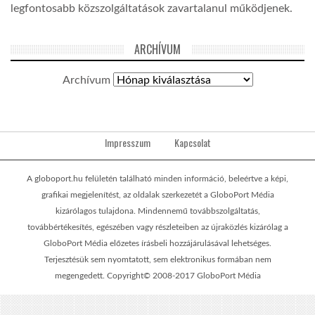
legfontosabb közszolgáltatások zavartalanul működjenek.
ARCHÍVUM
Archívum
Impresszum
Kapcsolat
A globoport.hu felületén található minden információ, beleértve a képi,
grafikai megjelenítést, az oldalak szerkezetét a GloboPort Média
kizárólagos tulajdona. Mindennemű továbbszolgáltatás,
továbbértékesítés, egészében vagy részleteiben az újraközlés kizárólag a
GloboPort Média előzetes írásbeli hozzájárulásával lehetséges.
Terjesztésük sem nyomtatott, sem elektronikus formában nem
megengedett. Copyright© 2008-2017 GloboPort Média