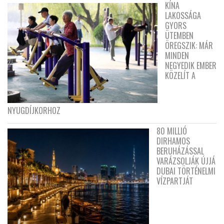
KÍNA
LAKOSSÁGA
GYORS
ÜTEMBEN
ÖREGSZIK: MÁR
MINDEN
NEGYEDIK EMBER
KÖZELÍT A
NYUGDÍJKORHOZ
80 MILLIÓ
DIRHAMOS
BERUHÁZÁSSAL
VARÁZSOLJÁK ÚJJÁ
DUBAI TÖRTÉNELMI
VÍZPARTJÁT