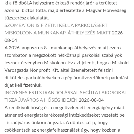
ki a földből.A helyszínre érkező rendőrjárőr a területet
azonnal biztosította, majd értesítette a Magyar Honvédség
tűzszerész alakulatát.
SZOMBATON IS FIZETNI KELL A PARKOLÁSÉRT
MISKOLCON A MUNKANAP-ÁTHELYEZÉS MIATT
2026-
08-04
A 2026. augusztus 8-i munkanap-áthelyezés miatt ezen a
szombaton a megszokott hétköznapi parkolási szabályok
lesznek érvényben Miskolcon. Ez azt jelenti, hogy a Miskolci
Városgazda Nonprofit Kft. által üzemeltetett felszíni
díjköteles parkolóhelyeken a gépjárművezetőknek parkolási
díjat kell fizetniük.
INGYENES ESTI STRANDOLÁSSAL SEGÍTI A LAKOSOKAT
TISZAÚJVÁROS A HŐSÉG IDEJÉN
2026-08-04
A rendkívüli hőség és a megnövekedett energiaigény miatt
átmeneti energiatakarékossági intézkedéseket vezetett be
Tiszaújváros önkormányzata. A döntés célja, hogy
csökkentsék az energiafelhasználást úgy, hogy közben a