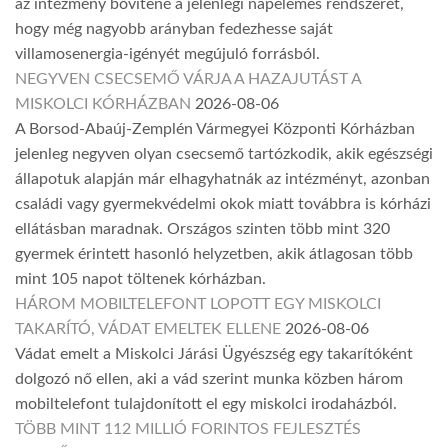
az intézmény bővítené a jelenlegi napelemes rendszerét,
hogy még nagyobb arányban fedezhesse saját
villamosenergia-igényét megújuló forrásból.
NEGYVEN CSECSEMŐ VÁRJA A HAZAJUTÁST A
MISKOLCI KÓRHÁZBAN
2026-08-06
A Borsod-Abaúj-Zemplén Vármegyei Központi Kórházban
jelenleg negyven olyan csecsemő tartózkodik, akik egészségi
állapotuk alapján már elhagyhatnák az intézményt, azonban
családi vagy gyermekvédelmi okok miatt továbbra is kórházi
ellátásban maradnak. Országos szinten több mint 320
gyermek érintett hasonló helyzetben, akik átlagosan több
mint 105 napot töltenek kórházban.
HÁROM MOBILTELEFONT LOPOTT EGY MISKOLCI
TAKARÍTÓ, VÁDAT EMELTEK ELLENE
2026-08-06
Vádat emelt a Miskolci Járási Ügyészség egy takarítóként
dolgozó nő ellen, aki a vád szerint munka közben három
mobiltelefont tulajdonított el egy miskolci irodaházból.
TÖBB MINT 112 MILLIÓ FORINTOS FEJLESZTÉS