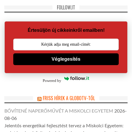
FOLLOW.IT
Értesüljön új cikkeinkről emailben!
Véglegesítés
Powered by
FRISS HÍREK A GLOBOTV-TŐL
BŐVÍTENÉ NAPERŐMŰVÉT A MISKOLCI EGYETEM
2026-
08-06
Jelentős energetikai fejlesztést tervez a Miskolci Egyetem: