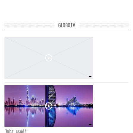
TROPICALMAGAZIN
GLOBOTV
GLOBOTV
AFRIKA TUDÁSTÁR
A NAP SZÉPE
LINKTR.EE
GLOBOZSARU
DOBRAVERO.HU
Dubaj csodái