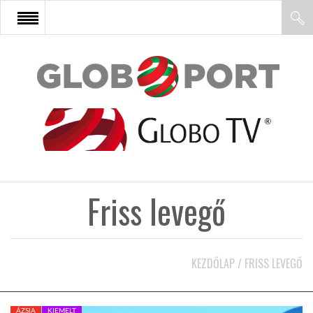
FŐOLDAL
AFRIKA
EURÓPA
Friss levegő
ÁZSIA
ÉSZAK-AMERIKA
KEZDŐLAP
/
FRISS LEVEGŐ
LATIN-AMERIKA
ÁZSIA
KIEMELT