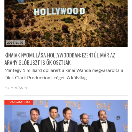
LATIMO.HU
GLOBOBOOK
2016-11-05
KÍNAIAK NYOMULÁSA HOLLYWOODBAN: EZENTÚL MÁR AZ
ARANY GLÓBUSZT IS ŐK OSZTJÁK
Mintegy 1 milliárd dollárért a kínai Wanda megvásárolta a
Dick Clark Productions céget. A külvilág…
FOLYTATÁS →
ÉSZAK-AMERIKA