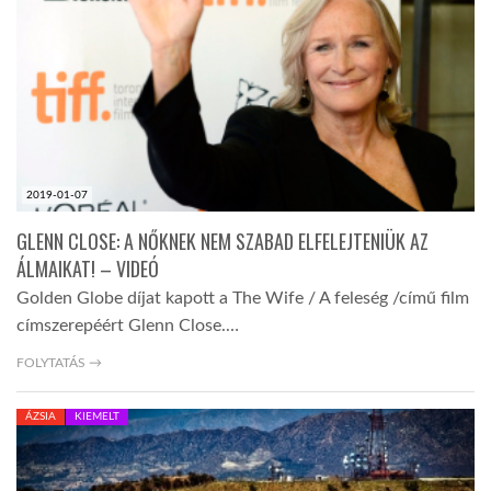
TROPICALMAGAZIN
GLOBOTV
AFRIKA TUDÁSTÁR
2019-01-07
GLENN CLOSE: A NŐKNEK NEM SZABAD ELFELEJTENIÜK AZ
A NAP SZÉPE
ÁLMAIKAT! – VIDEÓ
Golden Globe díjat kapott a The Wife / A feleség /című film
címszerepéért Glenn Close.…
LINKTR.EE
FOLYTATÁS →
GLOBOZSARU
ÁZSIA
KIEMELT
DOBRAVERO.HU