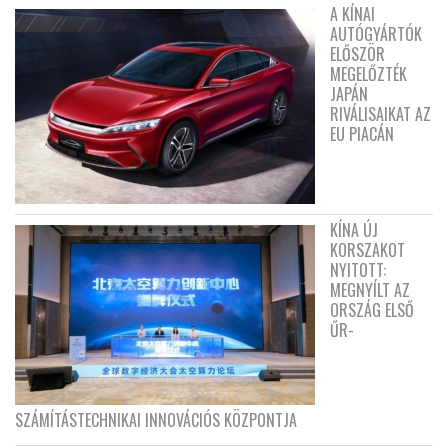
A KÍNAI
AUTÓGYÁRTÓK
ELŐSZÖR
MEGELŐZTÉK
JAPÁN
RIVÁLISAIKAT AZ
EU PIACÁN
KÍNA ÚJ
KORSZAKOT
NYITOTT:
MEGNYÍLT AZ
ORSZÁG ELSŐ
ŰR-
SZÁMÍTÁSTECHNIKAI INNOVÁCIÓS KÖZPONTJA