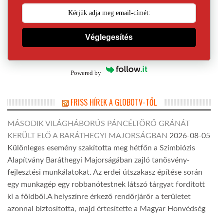
Véglegesítés
Powered by
FRISS HÍREK A GLOBOTV-TŐL
MÁSODIK VILÁGHÁBORÚS PÁNCÉLTÖRŐ GRÁNÁT
KERÜLT ELŐ A BARÁTHEGYI MAJORSÁGBAN
2026-08-05
Különleges esemény szakította meg hétfőn a Szimbiózis
Alapítvány Baráthegyi Majorságában zajló tanösvény-
fejlesztési munkálatokat. Az erdei útszakasz építése során
egy munkagép egy robbanótestnek látszó tárgyat fordított
ki a földből.A helyszínre érkező rendőrjárőr a területet
azonnal biztosította, majd értesítette a Magyar Honvédség