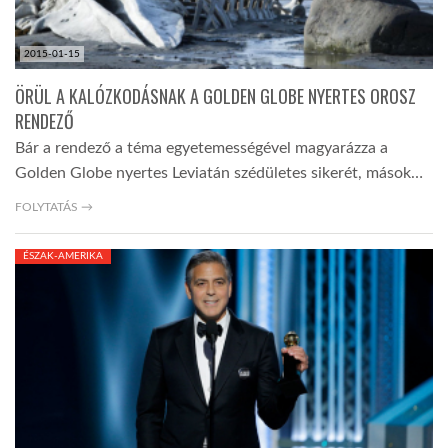
2015-01-15
ÖRÜL A KALÓZKODÁSNAK A GOLDEN GLOBE NYERTES OROSZ
RENDEZŐ
Bár a rendező a téma egyetemességével magyarázza a
Golden Globe nyertes Leviatán szédületes sikerét, mások…
FOLYTATÁS →
ÉSZAK-AMERIKA