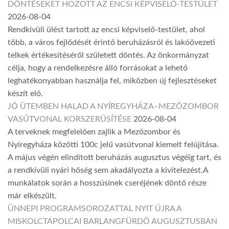
DÖNTÉSEKET HOZOTT AZ ENCSI KÉPVISELŐ-TESTÜLET
2026-08-04
Rendkívüli ülést tartott az encsi képviselő-testület, ahol
több, a város fejlődését érintő beruházásról és lakóövezeti
telkek értékesítéséről született döntés. Az önkormányzat
célja, hogy a rendelkezésre álló forrásokat a lehető
leghatékonyabban használja fel, miközben új fejlesztéseket
készít elő.
JÓ ÜTEMBEN HALAD A NYÍREGYHÁZA–MEZŐZOMBOR
VASÚTVONAL KORSZERŰSÍTÉSE
2026-08-04
A terveknek megfelelően zajlik a Mezőzombor és
Nyíregyháza közötti 100c jelű vasútvonal kiemelt felújítása.
A május végén elindított beruházás augusztus végéig tart, és
a rendkívüli nyári hőség sem akadályozta a kivitelezést.A
munkálatok során a hosszúsínek cseréjének döntő része
már elkészült.
ÜNNEPI PROGRAMSOROZATTAL NYIT ÚJRA A
MISKOLCTAPOLCAI BARLANGFÜRDŐ AUGUSZTUSBAN