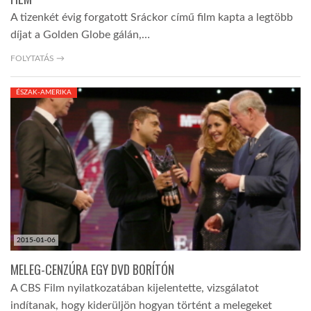
A tizenkét évig forgatott Sráckor című film kapta a legtöbb
díjat a Golden Globe gálán,…
FOLYTATÁS →
ÉSZAK-AMERIKA
2015-01-06
MELEG-CENZÚRA EGY DVD BORÍTÓN
A CBS Film nyilatkozatában kijelentette, vizsgálatot
indítanak, hogy kiderüljön hogyan történt a melegeket