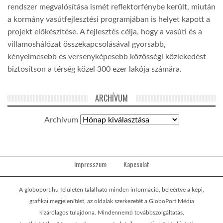
rendszer megvalósítása ismét reflektorfénybe került, miután
a kormány vasútfejlesztési programjában is helyet kapott a
projekt előkészítése. A fejlesztés célja, hogy a vasúti és a
villamoshálózat összekapcsolásával gyorsabb,
kényelmesebb és versenyképesebb közösségi közlekedést
biztosítson a térség közel 300 ezer lakója számára.
ARCHÍVUM
Archívum
Impresszum
Kapcsolat
A globoport.hu felületén található minden információ, beleértve a képi,
grafikai megjelenítést, az oldalak szerkezetét a GloboPort Média
kizárólagos tulajdona. Mindennemű továbbszolgáltatás,