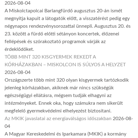
2026-08-04
A Miskolctapolcai Barlangfürdő augusztus 20-án ismét
megnyitja kapuit a látogatók előtt, a visszatérést pedig egy
négynapos rendezvénysorozattal ünnepli. Augusztus 20. és
23. között a fürdő előtti sétányon koncertek, élőzenei
fellépések és szórakoztató programok várják az
érdeklődőket.
TÖBB MINT 320 KISGYERMEK REKEDT A
KÓRHÁZAKBAN – MISKOLCON IS SÚLYOS A HELYZET
2026-08-04
Országszerte több mint 320 olyan kisgyermek tartózkodik
jelenleg kórházakban, akiknek már nincs szükségük
egészségügyi ellátásra, mégsem tudják elhagyni az
intézményeket. Ennek oka, hogy számukra nem sikerült
megfelelő gyermekvédelmi elhelyezést biztosítani.
Az MKIK javaslatai az energiaválságos időszakban
2026-08-
04
A Magyar Kereskedelmi és Iparkamara (MKIK) a kormány