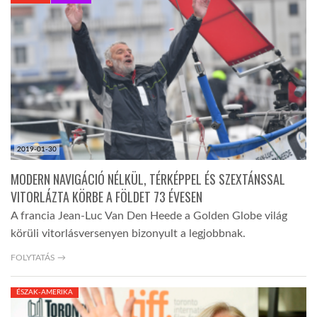
KÖZEL-KELET
AUSZTRÁLIA
A VILÁG ITTHON
2019-01-30
MÉDIA
MODERN NAVIGÁCIÓ NÉLKÜL, TÉRKÉPPEL ÉS SZEXTÁNSSAL
VITORLÁZTA KÖRBE A FÖLDET 73 ÉVESEN
A francia Jean-Luc Van Den Heede a Golden Globe világ
körüli vitorlásversenyen bizonyult a legjobbnak.
GLOBOTV BP
FOLYTATÁS →
ÉSZAK-AMERIKA
HÍR3D