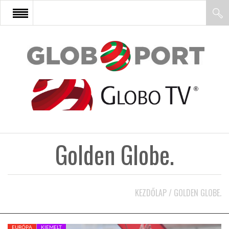
FŐOLDAL
AFRIKA
EURÓPA
Golden Globe.
ÁZSIA
ÉSZAK-AMERIKA
KEZDŐLAP
/
GOLDEN GLOBE.
LATIN-AMERIKA
EURÓPA
KIEMELT