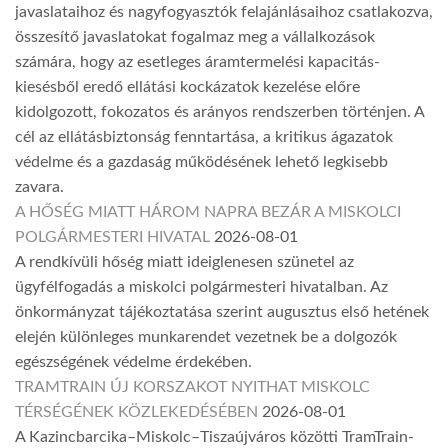
javaslataihoz és nagyfogyasztók felajánlásaihoz csatlakozva,
összesítő javaslatokat fogalmaz meg a vállalkozások
számára, hogy az esetleges áramtermelési kapacitás-
kiesésből eredő ellátási kockázatok kezelése előre
kidolgozott, fokozatos és arányos rendszerben történjen. A
cél az ellátásbiztonság fenntartása, a kritikus ágazatok
védelme és a gazdaság működésének lehető legkisebb
zavara.
A HŐSÉG MIATT HÁROM NAPRA BEZÁR A MISKOLCI
POLGÁRMESTERI HIVATAL
2026-08-01
A rendkívüli hőség miatt ideiglenesen szünetel az
ügyfélfogadás a miskolci polgármesteri hivatalban. Az
önkormányzat tájékoztatása szerint augusztus első hetének
elején különleges munkarendet vezetnek be a dolgozók
egészségének védelme érdekében.
TRAMTRAIN ÚJ KORSZAKOT NYITHAT MISKOLC
TÉRSÉGÉNEK KÖZLEKEDÉSÉBEN
2026-08-01
A Kazincbarcika–Miskolc–Tiszaújváros közötti TramTrain-