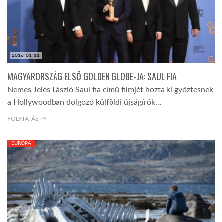
2016-01-11
MAGYARORSZÁG ELSŐ GOLDEN GLOBE-JA: SAUL FIA
Nemes Jeles László Saul fia című filmjét hozta ki győztesnek
a Hollywoodban dolgozó külföldi újságírók…
FOLYTATÁS →
EURÓPA