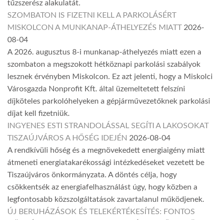
tűzszerész alakulatát.
SZOMBATON IS FIZETNI KELL A PARKOLÁSÉRT
MISKOLCON A MUNKANAP-ÁTHELYEZÉS MIATT
2026-
08-04
A 2026. augusztus 8-i munkanap-áthelyezés miatt ezen a
szombaton a megszokott hétköznapi parkolási szabályok
lesznek érvényben Miskolcon. Ez azt jelenti, hogy a Miskolci
Városgazda Nonprofit Kft. által üzemeltetett felszíni
díjköteles parkolóhelyeken a gépjárművezetőknek parkolási
díjat kell fizetniük.
INGYENES ESTI STRANDOLÁSSAL SEGÍTI A LAKOSOKAT
TISZAÚJVÁROS A HŐSÉG IDEJÉN
2026-08-04
A rendkívüli hőség és a megnövekedett energiaigény miatt
átmeneti energiatakarékossági intézkedéseket vezetett be
Tiszaújváros önkormányzata. A döntés célja, hogy
csökkentsék az energiafelhasználást úgy, hogy közben a
legfontosabb közszolgáltatások zavartalanul működjenek.
ÚJ BERUHÁZÁSOK ÉS TELEKÉRTÉKESÍTÉS: FONTOS