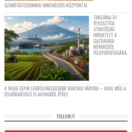
SZÁMÍTÁSTECHNIKAI INNOVÁCIÓS KÖZPONTJA
TANZÁNIA ÚJ
FEJLESZTÉSI
STRATÉGIÁT
HIRDETETT A
GAZDASÁGI
NÖVEKEDÉS
FELGYORSÍTÁSÁRA
A VILÁG EGYIK LEGKÜLÖNLEGESEBB SIVATAGI VÁROSA – AHOL MÉG A
FELHŐKARCOLÓ IS AGYAGBÓL ÉPÜLT
FOLLOW.IT