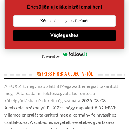
Értesüljön új cikkeinkről emailben!
Véglegesítés
Powered by
FRISS HÍREK A GLOBOTV-TŐL
A FUX Zrt. négy nap alatt 8 Megawatt energiát takarított
meg - A társadalmi felelősségvállalás fontos a
kábelgyártásban érdekelt cég számára
2026-08-08
A miskolci székhelyű FUX Zrt. négy nap alatt 8,32 MWh
villamos energiát takarított meg a kormány felhívásához
csatlakozva. A szabad és szigetelt vezetékek gyártásával