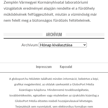
Zemplén Vármegyei Kormányhivatal laboratóriumi
vizsgálatok eredményei alapján rendelte el a fürdőhely
működésének felfüggesztését, miután a vízminőség már
nem felelt meg a biztonságos fürdőzés feltételeinek.
ARCHÍVUM
Archívum
Impresszum
Kapcsolat
A globoport.hu felületén található minden információ, beleértve a képi,
grafikai megjelenítést, az oldalak szerkezetét a GloboPort Média
kizárólagos tulajdona. Mindennemű továbbszolgáltatás,
továbbértékesítés, egészében vagy részleteiben az újraközlés kizárólag a
GloboPort Média előzetes írásbeli hozzájárulásával lehetséges.
Terjesztésük sem nyomtatott, sem elektronikus formában nem