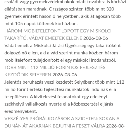
családi vagy gyermekvédelmi okok miatt továbbra is kórházi
ellátásban maradnak. Országos szinten több mint 320
gyermek érintett hasonló helyzetben, akik átlagosan több
mint 105 napot töltenek kórházban.
HÁROM MOBILTELEFONT LOPOTT EGY MISKOLCI
TAKARÍTÓ, VÁDAT EMELTEK ELLENE
2026-08-06
Vádat emelt a Miskolci Járási Ügyészség egy takarítóként
dolgozó nő ellen, aki a vád szerint munka közben három
mobiltelefont tulajdonított el egy miskolci irodaházból.
TÖBB MINT 112 MILLIÓ FORINTOS FEJLESZTÉS
KEZDŐDIK SELYEBEN
2026-08-06
Jelentős beruházás veszi kezdetét Selyében: több mint 112
millió forint értékű fejlesztési munkálatok indulnak el a
településen. A kivitelezési feladatokat egy edelényi
székhelyű vállalkozás nyerte el a közbeszerzési eljárás
eredményeként.
VESZÉLYES PRÓBÁLKOZÁSOK A SZIGETEN: SOKAN A
DUNÁN ÁT AKARNAK BEJUTNI A FESZTIVÁLRA
2026-08-