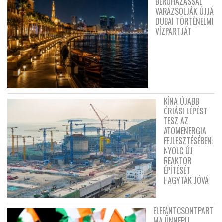
BERUHÁZÁSSAL
VARÁZSOLJÁK ÚJJÁ
DUBAI TÖRTÉNELMI
VÍZPARTJÁT
KÍNA ÚJABB
ÓRIÁSI LÉPÉST
TESZ AZ
ATOMENERGIA
FEJLESZTÉSÉBEN:
NYOLC ÚJ
REAKTOR
ÉPÍTÉSÉT
HAGYTÁK JÓVÁ
ELEFÁNTCSONTPART
MA ÜNNEPLI