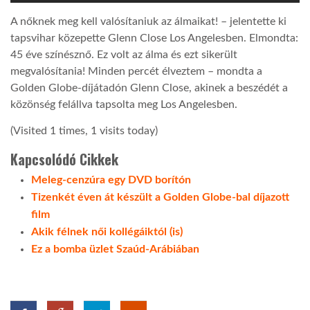
A nőknek meg kell valósítaniuk az álmaikat! – jelentette ki
LATIMO.HU
tapsvihar közepette Glenn Close Los Angelesben. Elmondta:
45 éve színésznő. Ez volt az álma és ezt sikerült
megvalósítania! Minden percét élveztem – mondta a
GLOBOBOOK
Golden Globe-díjátadón Glenn Close, akinek a beszédét a
közönség felállva tapsolta meg Los Angelesben.
(Visited 1 times, 1 visits today)
Kapcsolódó Cikkek
Meleg-cenzúra egy DVD borítón
Tizenkét éven át készült a Golden Globe-bal díjazott
film
Akik félnek női kollégáiktól (is)
Ez a bomba üzlet Szaúd-Arábiában