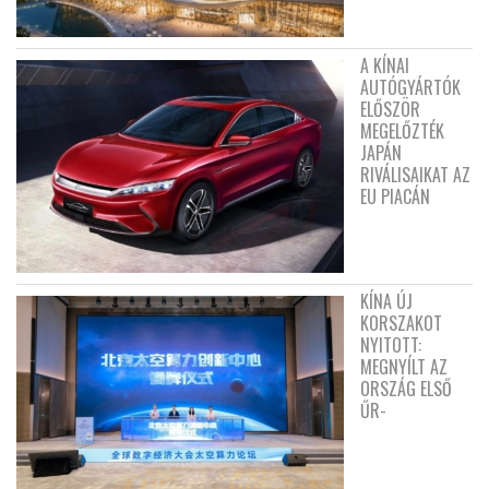
A KÍNAI
AUTÓGYÁRTÓK
ELŐSZÖR
MEGELŐZTÉK
JAPÁN
RIVÁLISAIKAT AZ
EU PIACÁN
KÍNA ÚJ
KORSZAKOT
NYITOTT:
MEGNYÍLT AZ
ORSZÁG ELSŐ
ŰR-