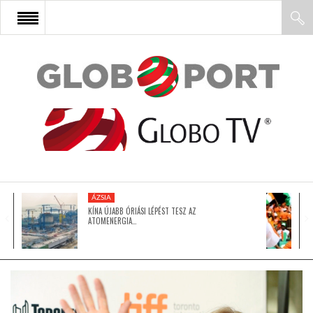
FŐOLDAL
AFRIKA
EURÓPA
ÁZSIA
ÁZSIA
KÍNA ÚJABB ÓRIÁSI LÉPÉST TESZ AZ
ATOMENERGIA…
ÉSZAK-AMERIKA
LATIN-AMERIKA