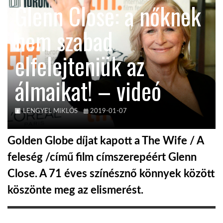
Glenn Close: a nőknek
KÖZEL-KELET
nem szabad
elfelejteniük az
AUSZTRÁLIA
álmaikat! – videó
A VILÁG ITTHON
LENGYEL MIKLÓS
2019-01-07
MÉDIA
Golden Globe díjat kapott a The Wife / A
feleség /című film címszerepéért Glenn
Close. A 71 éves színésznő könnyek között
GLOBOTV BP
köszönte meg az elismerést.
HÍR3D