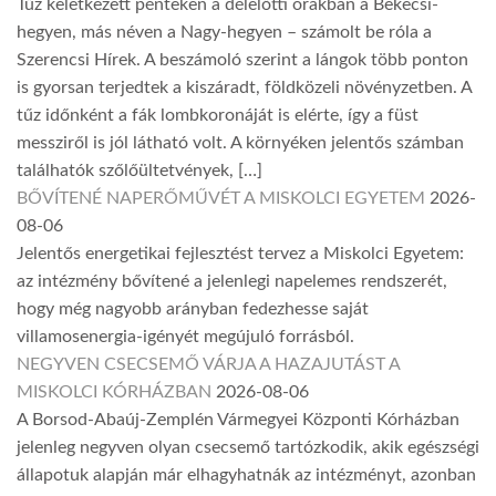
Tűz keletkezett pénteken a délelőtti órákban a Bekecsi-
hegyen, más néven a Nagy-hegyen – számolt be róla a
Szerencsi Hírek. A beszámoló szerint a lángok több ponton
is gyorsan terjedtek a kiszáradt, földközeli növényzetben. A
tűz időnként a fák lombkoronáját is elérte, így a füst
messziről is jól látható volt. A környéken jelentős számban
találhatók szőlőültetvények, […]
BŐVÍTENÉ NAPERŐMŰVÉT A MISKOLCI EGYETEM
2026-
08-06
Jelentős energetikai fejlesztést tervez a Miskolci Egyetem:
az intézmény bővítené a jelenlegi napelemes rendszerét,
hogy még nagyobb arányban fedezhesse saját
villamosenergia-igényét megújuló forrásból.
NEGYVEN CSECSEMŐ VÁRJA A HAZAJUTÁST A
MISKOLCI KÓRHÁZBAN
2026-08-06
A Borsod-Abaúj-Zemplén Vármegyei Központi Kórházban
jelenleg negyven olyan csecsemő tartózkodik, akik egészségi
állapotuk alapján már elhagyhatnák az intézményt, azonban