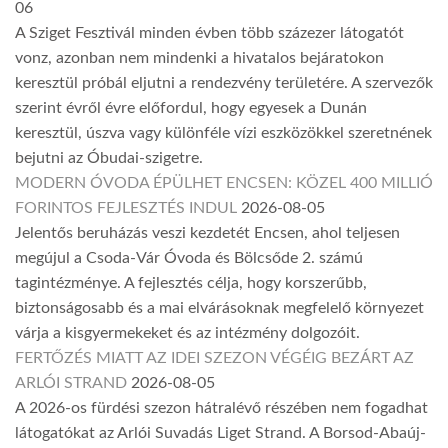
06
A Sziget Fesztivál minden évben több százezer látogatót
vonz, azonban nem mindenki a hivatalos bejáratokon
keresztül próbál eljutni a rendezvény területére. A szervezők
szerint évről évre előfordul, hogy egyesek a Dunán
keresztül, úszva vagy különféle vízi eszközökkel szeretnének
bejutni az Óbudai-szigetre.
MODERN ÓVODA ÉPÜLHET ENCSEN: KÖZEL 400 MILLIÓ
FORINTOS FEJLESZTÉS INDUL
2026-08-05
Jelentős beruházás veszi kezdetét Encsen, ahol teljesen
megújul a Csoda-Vár Óvoda és Bölcsőde 2. számú
tagintézménye. A fejlesztés célja, hogy korszerűbb,
biztonságosabb és a mai elvárásoknak megfelelő környezet
várja a kisgyermekeket és az intézmény dolgozóit.
FERTŐZÉS MIATT AZ IDEI SZEZON VÉGÉIG BEZÁRT AZ
ARLÓI STRAND
2026-08-05
A 2026-os fürdési szezon hátralévő részében nem fogadhat
látogatókat az Arlói Suvadás Liget Strand. A Borsod-Abaúj-