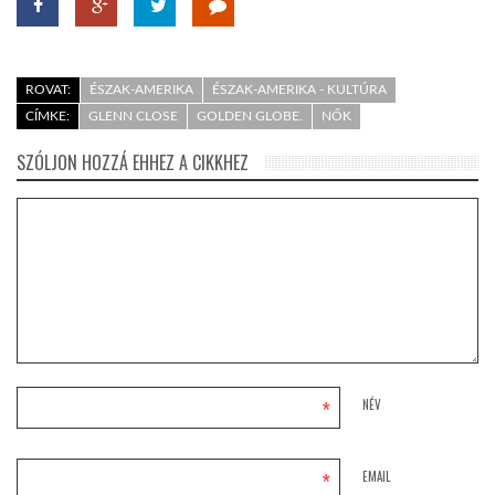
ROVAT:
ÉSZAK-AMERIKA
ÉSZAK-AMERIKA - KULTÚRA
CÍMKE:
GLENN CLOSE
GOLDEN GLOBE.
NŐK
SZÓLJON HOZZÁ EHHEZ A CIKKHEZ
*
NÉV
*
EMAIL