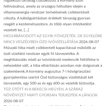
foglalkozó társaság csatlakozott a kormány azon
felhívásához, amely az országos hőhullám idején a
villamosenergia-rendszer terhelésének csökkentését
célozta. A kábelgyártásban érdekelt társaság gyorsan
reagált a kezdeményezésre, és több olyan intézkedést
vezetett be, […]
MEGHIBÁSODOTT AZ EGYIK FŐVEZETÉK, DE EGYELŐRE
NINCS VESZÉLYBEN ÓZD IVÓVÍZELLÁTÁSA
2026-08-07
Műszaki hiba miatt csökkentett kapacitással működik az
ózdi vízellátó rendszer egyik fő távvezetéke. A
meghibásodás miatt az ivóvíztároló medencék feltöltése is
nehezebbé vált, a hiba elhárításán azonban már dolgoznak a
szakemberek.A kormány augusztus 7-i hőségriasztási
gyorsjelentése szerint Ózd biztonságos vízellátását két
távvezeték, egy 500-as és egy 600-as vezeték biztosítja.
TŰZ ÜTÖTT KI A BEKECSI-HEGYEN, A SZÁRAZ
NÖVÉNYZET MIATT GYORSAN TERJEDTEK A LÁNGOK
2026-08-07