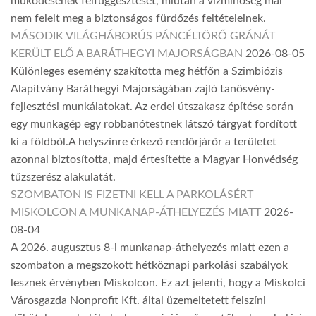
működésének felfüggesztését, miután a vízminőség már
nem felelt meg a biztonságos fürdőzés feltételeinek.
MÁSODIK VILÁGHÁBORÚS PÁNCÉLTÖRŐ GRÁNÁT
KERÜLT ELŐ A BARÁTHEGYI MAJORSÁGBAN
2026-08-05
Különleges esemény szakította meg hétfőn a Szimbiózis
Alapítvány Baráthegyi Majorságában zajló tanösvény-
fejlesztési munkálatokat. Az erdei útszakasz építése során
egy munkagép egy robbanótestnek látszó tárgyat fordított
ki a földből.A helyszínre érkező rendőrjárőr a területet
azonnal biztosította, majd értesítette a Magyar Honvédség
tűzszerész alakulatát.
SZOMBATON IS FIZETNI KELL A PARKOLÁSÉRT
MISKOLCON A MUNKANAP-ÁTHELYEZÉS MIATT
2026-
08-04
A 2026. augusztus 8-i munkanap-áthelyezés miatt ezen a
szombaton a megszokott hétköznapi parkolási szabályok
lesznek érvényben Miskolcon. Ez azt jelenti, hogy a Miskolci
Városgazda Nonprofit Kft. által üzemeltetett felszíni