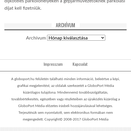
díjköteles parkolóhelyeken a gépjárművezetőknek parkolási
díjat kell fizetniük.
ARCHÍVUM
Archívum
Impresszum
Kapcsolat
A globoport.hu felületén található minden információ, beleértve a képi,
grafikai megjelenítést, az oldalak szerkezetét a GloboPort Média
kizárólagos tulajdona. Mindennemű továbbszolgáltatás,
továbbértékesítés, egészében vagy részleteiben az újraközlés kizárólag a
GloboPort Média előzetes írásbeli hozzájárulásával lehetséges.
Terjesztésük sem nyomtatott, sem elektronikus formában nem
megengedett. Copyright© 2008-2017 GloboPort Média