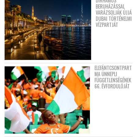
DIRHAMOS
BERUHÁZÁSSAL
VARÁZSOLJÁK ÚJJÁ
DUBAI TÖRTÉNELMI
VÍZPARTJÁT
ELEFÁNTCSONTPART
MA ÜNNEPLI
FÜGGETLENSÉGÉNEK
66. ÉVFORDULÓJÁT