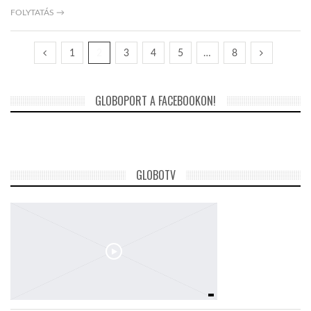
FOLYTATÁS →
1
2
3
4
5
…
8
GLOBOPORT A FACEBOOKON!
GLOBOTV