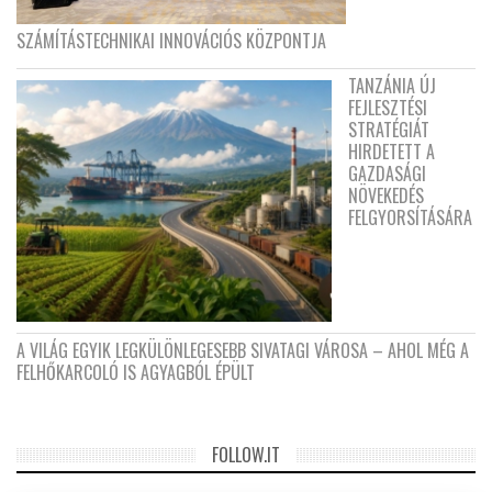
SZÁMÍTÁSTECHNIKAI INNOVÁCIÓS KÖZPONTJA
TANZÁNIA ÚJ
FEJLESZTÉSI
STRATÉGIÁT
HIRDETETT A
GAZDASÁGI
NÖVEKEDÉS
FELGYORSÍTÁSÁRA
A VILÁG EGYIK LEGKÜLÖNLEGESEBB SIVATAGI VÁROSA – AHOL MÉG A
FELHŐKARCOLÓ IS AGYAGBÓL ÉPÜLT
FOLLOW.IT