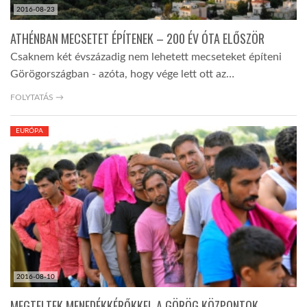
2016-08-23
ATHÉNBAN MECSETET ÉPÍTENEK – 200 ÉV ÓTA ELŐSZÖR
Csaknem két évszázadig nem lehetett mecseteket építeni
Görögországban - azóta, hogy vége lett ott az…
FOLYTATÁS →
EURÓPA
2016-08-10
MEGTELTEK MENEDÉKKÉRŐKKEL A GÖRÖG KÖZPONTOK