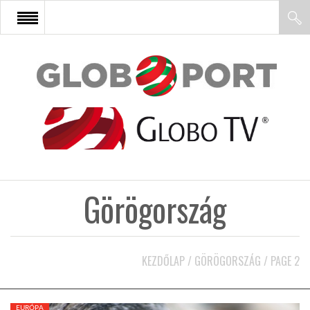
FŐOLDAL
AFRIKA
EURÓPA
Görögország
ÁZSIA
ÉSZAK-AMERIKA
KEZDŐLAP
/
GÖRÖGORSZÁG
/
PAGE 2
LATIN-AMERIKA
EURÓPA