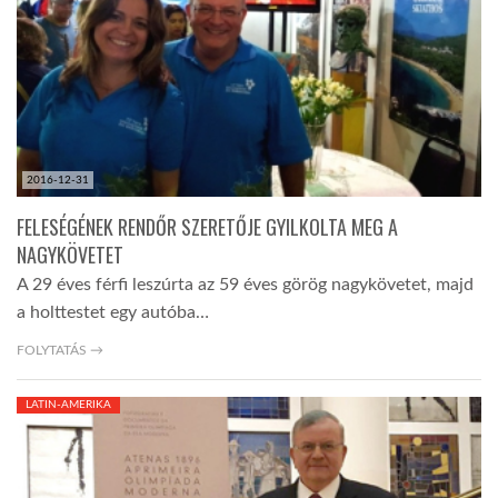
2016-12-31
FELESÉGÉNEK RENDŐR SZERETŐJE GYILKOLTA MEG A
NAGYKÖVETET
A 29 éves férfi leszúrta az 59 éves görög nagykövetet, majd
a holttestet egy autóba…
FOLYTATÁS →
LATIN-AMERIKA