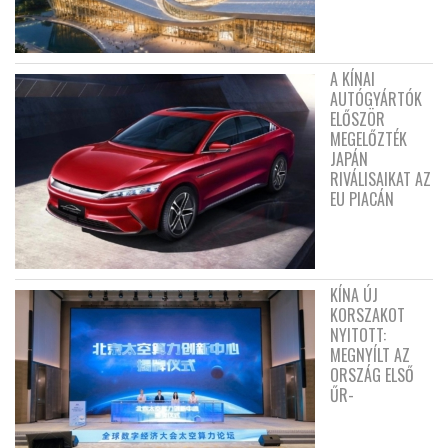
A KÍNAI
AUTÓGYÁRTÓK
ELŐSZÖR
MEGELŐZTÉK
JAPÁN
RIVÁLISAIKAT AZ
EU PIACÁN
KÍNA ÚJ
KORSZAKOT
NYITOTT:
MEGNYÍLT AZ
ORSZÁG ELSŐ
ŰR-