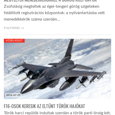
Zsúfolásig megteltek az égei-tengeri görög szigeteken
felállított regisztrációs központok: a nyilvántartásba vett
menedékkérők száma szerdán…
FOLYTATÁS →
KÖZEL-KELET
2016-07-21
F16-OSOK KERESIK AZ ELTŰNT TÖRÖK HAJÓKAT
Török harci repülők indultak szerdán a török parti őrség két,