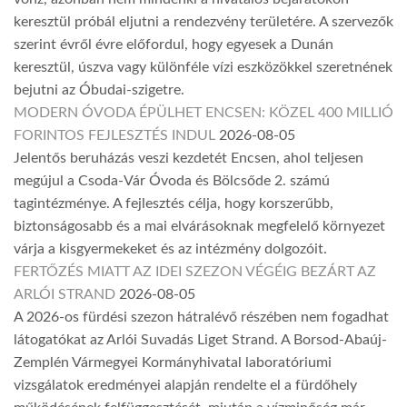
keresztül próbál eljutni a rendezvény területére. A szervezők
szerint évről évre előfordul, hogy egyesek a Dunán
keresztül, úszva vagy különféle vízi eszközökkel szeretnének
bejutni az Óbudai-szigetre.
MODERN ÓVODA ÉPÜLHET ENCSEN: KÖZEL 400 MILLIÓ
FORINTOS FEJLESZTÉS INDUL
2026-08-05
Jelentős beruházás veszi kezdetét Encsen, ahol teljesen
megújul a Csoda-Vár Óvoda és Bölcsőde 2. számú
tagintézménye. A fejlesztés célja, hogy korszerűbb,
biztonságosabb és a mai elvárásoknak megfelelő környezet
várja a kisgyermekeket és az intézmény dolgozóit.
FERTŐZÉS MIATT AZ IDEI SZEZON VÉGÉIG BEZÁRT AZ
ARLÓI STRAND
2026-08-05
A 2026-os fürdési szezon hátralévő részében nem fogadhat
látogatókat az Arlói Suvadás Liget Strand. A Borsod-Abaúj-
Zemplén Vármegyei Kormányhivatal laboratóriumi
vizsgálatok eredményei alapján rendelte el a fürdőhely