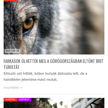
KÖZEL-KELET
AUSZTRÁLIA
A VILÁG ITTHON
2017-09-26
MÉDIA
FARKASOK ÖLHETTÉK MEG A GÖRÖGORSZÁGBAN ELTŰNT BRIT
TURISTÁT
Először azt hitték, kóbor kutyák áldozata lett, de a
halottkém jelentése mást mutat.
GLOBOTV BP
FOLYTATÁS →
EURÓPA
KIEMELT
HÍR3D