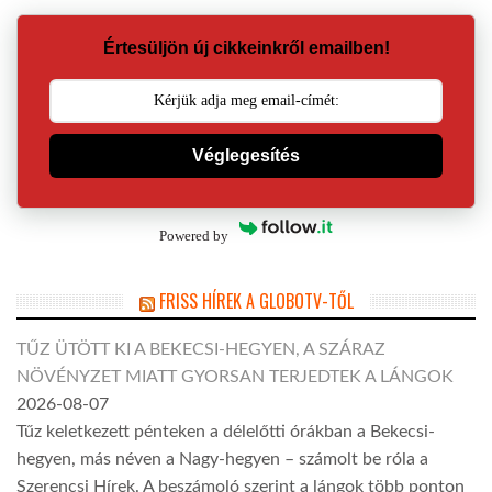
Értesüljön új cikkeinkről emailben!
Véglegesítés
Powered by
FRISS HÍREK A GLOBOTV-TŐL
TŰZ ÜTÖTT KI A BEKECSI-HEGYEN, A SZÁRAZ
NÖVÉNYZET MIATT GYORSAN TERJEDTEK A LÁNGOK
2026-08-07
Tűz keletkezett pénteken a délelőtti órákban a Bekecsi-
hegyen, más néven a Nagy-hegyen – számolt be róla a
Szerencsi Hírek. A beszámoló szerint a lángok több ponton