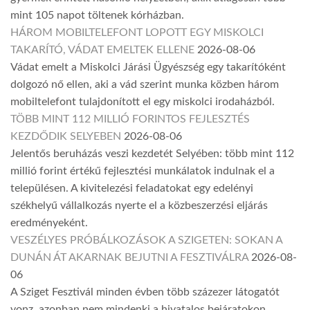
mint 105 napot töltenek kórházban.
HÁROM MOBILTELEFONT LOPOTT EGY MISKOLCI
TAKARÍTÓ, VÁDAT EMELTEK ELLENE
2026-08-06
Vádat emelt a Miskolci Járási Ügyészség egy takarítóként
dolgozó nő ellen, aki a vád szerint munka közben három
mobiltelefont tulajdonított el egy miskolci irodaházból.
TÖBB MINT 112 MILLIÓ FORINTOS FEJLESZTÉS
KEZDŐDIK SELYEBEN
2026-08-06
Jelentős beruházás veszi kezdetét Selyében: több mint 112
millió forint értékű fejlesztési munkálatok indulnak el a
településen. A kivitelezési feladatokat egy edelényi
székhelyű vállalkozás nyerte el a közbeszerzési eljárás
eredményeként.
VESZÉLYES PRÓBÁLKOZÁSOK A SZIGETEN: SOKAN A
DUNÁN ÁT AKARNAK BEJUTNI A FESZTIVÁLRA
2026-08-
06
A Sziget Fesztivál minden évben több százezer látogatót
vonz, azonban nem mindenki a hivatalos bejáratokon