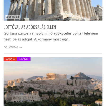
2016-09-30
LOTTÓVAL AZ ADÓCSALÁS ELLEN
Görögországban a nyolcmillió adóköteles polgár fele nem
fizeti be az adóját! A kormány most egy…
FOLYTATÁS →
EURÓPA
KIEMELT