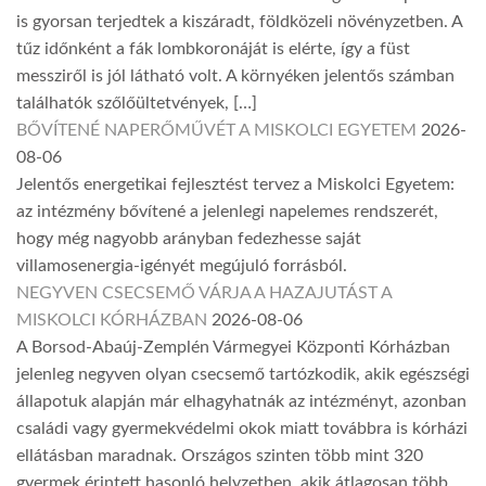
is gyorsan terjedtek a kiszáradt, földközeli növényzetben. A
tűz időnként a fák lombkoronáját is elérte, így a füst
messziről is jól látható volt. A környéken jelentős számban
találhatók szőlőültetvények, […]
BŐVÍTENÉ NAPERŐMŰVÉT A MISKOLCI EGYETEM
2026-
08-06
Jelentős energetikai fejlesztést tervez a Miskolci Egyetem:
az intézmény bővítené a jelenlegi napelemes rendszerét,
hogy még nagyobb arányban fedezhesse saját
villamosenergia-igényét megújuló forrásból.
NEGYVEN CSECSEMŐ VÁRJA A HAZAJUTÁST A
MISKOLCI KÓRHÁZBAN
2026-08-06
A Borsod-Abaúj-Zemplén Vármegyei Központi Kórházban
jelenleg negyven olyan csecsemő tartózkodik, akik egészségi
állapotuk alapján már elhagyhatnák az intézményt, azonban
családi vagy gyermekvédelmi okok miatt továbbra is kórházi
ellátásban maradnak. Országos szinten több mint 320
gyermek érintett hasonló helyzetben, akik átlagosan több