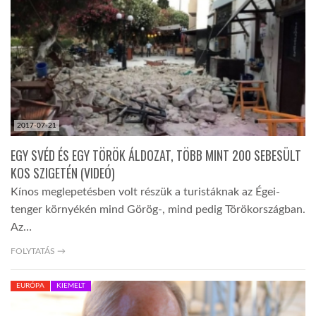
TROPICALMAGAZIN
GLOBOTV
AFRIKA TUDÁSTÁR
2017-07-21
EGY SVÉD ÉS EGY TÖRÖK ÁLDOZAT, TÖBB MINT 200 SEBESÜLT
A NAP SZÉPE
KOS SZIGETÉN (VIDEÓ)
Kínos meglepetésben volt részük a turistáknak az Égei-
tenger környékén mind Görög-, mind pedig Törökországban.
LINKTR.EE
Az…
FOLYTATÁS →
GLOBOZSARU
EURÓPA
KIEMELT
DOBRAVERO.HU