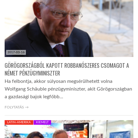
LATIMO.HU
GLOBOBOOK
2017-03-16
GÖRÖGORSZÁGBÓL KAPOTT ROBBANÓSZERES CSOMAGOT A
NÉMET PÉNZÜGYMINISZTER
Ha felbontja, akkor súlyosan megsérülhetett volna
Wolfgang Schäuble pénzügyminiszter, akit Görögországban
a gazdasági bajok legfőbb…
FOLYTATÁS →
LATIN-AMERIKA
KIEMELT