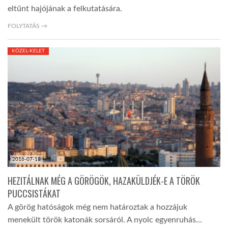
eltűnt hajójának a felkutatására.
FOLYTATÁS →
KÖZEL-KELET
2016-07-18
HEZITÁLNAK MÉG A GÖRÖGÖK, HAZAKÜLDJÉK-E A TÖRÖK
PUCCSISTÁKAT
A görög hatóságok még nem határoztak a hozzájuk
menekült török katonák sorsáról. A nyolc egyenruhás…