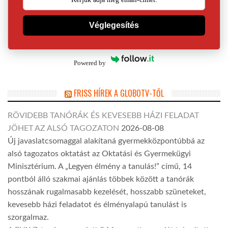
Véglegesítés
Powered by
FRISS HÍREK A GLOBOTV-TŐL
RÖVIDEBB TANÓRÁK ÉS KEVESEBB HÁZI FELADAT
JÖHET AZ ALSÓ TAGOZATON
2026-08-08
Új javaslatcsomaggal alakítaná gyermekközpontúbbá az
alsó tagozatos oktatást az Oktatási és Gyermekügyi
Minisztérium. A „Legyen élmény a tanulás!” című, 14
pontból álló szakmai ajánlás többek között a tanórák
hosszának rugalmasabb kezelését, hosszabb szüneteket,
kevesebb házi feladatot és élményalapú tanulást is
szorgalmaz.