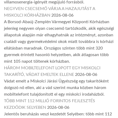
villamosenergia-igényét megújuló forrásból.
NEGYVEN CSECSEMŐ VÁRJA A HAZAJUTÁST A
MISKOLCI KÓRHÁZBAN
2026-08-06
A Borsod-Abaúj-Zemplén Vármegyei Központi Kórházban
jelenleg negyven olyan csecsemő tartózkodik, akik egészségi
állapotuk alapján már elhagyhatnák az intézményt, azonban
családi vagy gyermekvédelmi okok miatt továbbra is kórházi
ellátásban maradnak. Országos szinten több mint 320
gyermek érintett hasonló helyzetben, akik átlagosan több
mint 105 napot töltenek kórházban.
HÁROM MOBILTELEFONT LOPOTT EGY MISKOLCI
TAKARÍTÓ, VÁDAT EMELTEK ELLENE
2026-08-06
Vádat emelt a Miskolci Járási Ügyészség egy takarítóként
dolgozó nő ellen, aki a vád szerint munka közben három
mobiltelefont tulajdonított el egy miskolci irodaházból.
TÖBB MINT 112 MILLIÓ FORINTOS FEJLESZTÉS
KEZDŐDIK SELYEBEN
2026-08-06
Jelentős beruházás veszi kezdetét Selyében: több mint 112