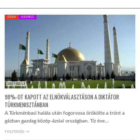
TROPICALMAGAZIN
ÁZSIA
KIEMELT
GLOBOTV
AFRIKA TUDÁSTÁR
A NAP SZÉPE
2017-02-13
LINKTR.EE
98%-OT KAPOTT AZ ELNÖKVÁLASZTÁSON A DIKTÁTOR
TÜRKMENISZTÁNBAN
A Türkménbasi halála után fogorvosa örökölte a trónt a
GLOBOZSARU
gázban gazdag közép-ázsiai országban. Tíz éve…
FOLYTATÁS →
DOBRAVERO.HU