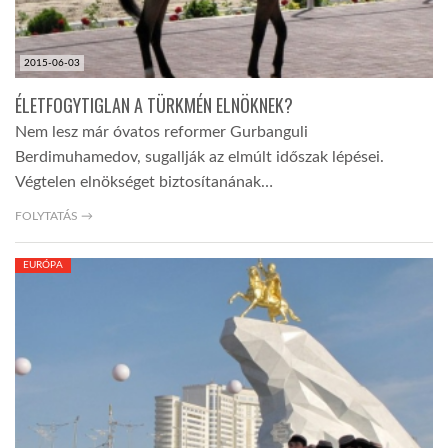
2015-06-03
ÉLETFOGYTIGLAN A TÜRKMÉN ELNÖKNEK?
Nem lesz már óvatos reformer Gurbanguli
Berdimuhamedov, sugallják az elmúlt időszak lépései.
Végtelen elnökséget biztosítanának…
FOLYTATÁS →
EURÓPA