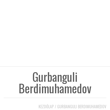
KÖZEL-KELET
AUSZTRÁLIA
A VILÁG ITTHON
MÉDIA
Gurbanguli
Berdimuhamedov
GLOBOTV BP
HÍR3D
KEZDŐLAP
/
GURBANGULI BERDIMUHAMEDOV