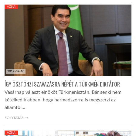
ÁZSIA
LATIMO.HU
GLOBOBOOK
2017-02-10
ÍGY ÖSZTÖNZI SZAVAZÁSRA NÉPÉT A TÜRKMÉN DIKTÁTOR
Vasárnap választ elnököt Türkmenisztán. Bár senki nem
kételkedik abban, hogy harmadszorra is megszerzi az
államfői…
FOLYTATÁS →
ÁZSIA