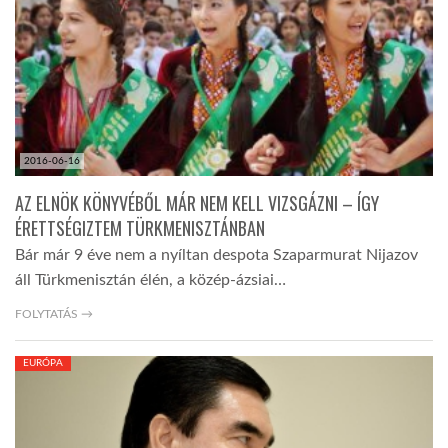
2016-06-16
AZ ELNÖK KÖNYVÉBŐL MÁR NEM KELL VIZSGÁZNI – ÍGY
ÉRETTSÉGIZTEM TÜRKMENISZTÁNBAN
Bár már 9 éve nem a nyíltan despota Szaparmurat Nijazov
áll Türkmenisztán élén, a közép-ázsiai…
FOLYTATÁS →
EURÓPA