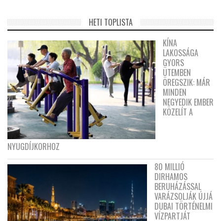
HETI TOPLISTA
KÍNA
LAKOSSÁGA
GYORS
ÜTEMBEN
ÖREGSZIK: MÁR
MINDEN
NEGYEDIK EMBER
KÖZELÍT A
NYUGDÍJKORHOZ
80 MILLIÓ
DIRHAMOS
BERUHÁZÁSSAL
VARÁZSOLJÁK ÚJJÁ
DUBAI TÖRTÉNELMI
VÍZPARTJÁT