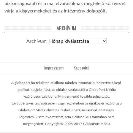
biztonságosabb és a mai elvárásoknak megfelelő környezet
várja a kisgyermekeket és az intézmény dolgozóit.
ARCHÍVUM
Archívum
Impresszum
Kapcsolat
A globoport.hu felületén található minden információ, beleértve a képi,
grafikai megjelenítést, az oldalak szerkezetét a GloboPort Média
kizárólagos tulajdona. Mindennemű továbbszolgáltatás,
továbbértékesítés, egészében vagy részleteiben az újraközlés kizárólag a
GloboPort Média előzetes írásbeli hozzájárulásával lehetséges.
Terjesztésük sem nyomtatott, sem elektronikus formában nem
megengedett. Copyright© 2008-2017 GloboPort Média