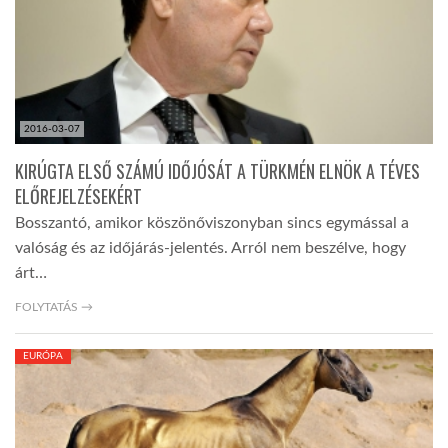
2016-03-07
KIRÚGTA ELSŐ SZÁMÚ IDŐJÓSÁT A TÜRKMÉN ELNÖK A TÉVES
ELŐREJELZÉSEKÉRT
Bosszantó, amikor köszönőviszonyban sincs egymással a
valóság és az időjárás-jelentés. Arról nem beszélve, hogy
árt…
FOLYTATÁS →
EURÓPA