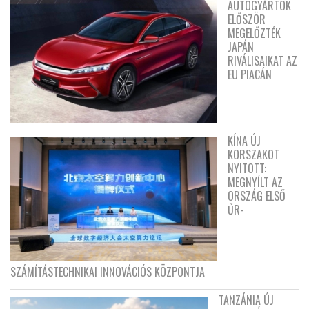
AUTÓGYÁRTÓK
ELŐSZÖR
MEGELŐZTÉK
JAPÁN
RIVÁLISAIKAT AZ
EU PIACÁN
KÍNA ÚJ
KORSZAKOT
NYITOTT:
MEGNYÍLT AZ
ORSZÁG ELSŐ
ŰR-
SZÁMÍTÁSTECHNIKAI INNOVÁCIÓS KÖZPONTJA
TANZÁNIA ÚJ