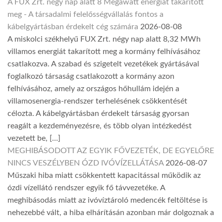
A FUX Zrt. négy nap alatt 8 Megawatt energiát takarított
meg - A társadalmi felelősségvállalás fontos a
kábelgyártásban érdekelt cég számára
2026-08-08
A miskolci székhelyű FUX Zrt. négy nap alatt 8,32 MWh
villamos energiát takarított meg a kormány felhívásához
csatlakozva. A szabad és szigetelt vezetékek gyártásával
foglalkozó társaság csatlakozott a kormány azon
felhívásához, amely az országos hőhullám idején a
villamosenergia-rendszer terhelésének csökkentését
célozta. A kábelgyártásban érdekelt társaság gyorsan
reagált a kezdeményezésre, és több olyan intézkedést
vezetett be, […]
MEGHIBÁSODOTT AZ EGYIK FŐVEZETÉK, DE EGYELŐRE
NINCS VESZÉLYBEN ÓZD IVÓVÍZELLÁTÁSA
2026-08-07
Műszaki hiba miatt csökkentett kapacitással működik az
ózdi vízellátó rendszer egyik fő távvezetéke. A
meghibásodás miatt az ivóvíztároló medencék feltöltése is
nehezebbé vált, a hiba elhárításán azonban már dolgoznak a