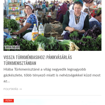
2016-08-03
VISSZA TÜRKMÉNBASIHOZ: PÁNIKVÁSÁRLÁS
TÜRKMENISZTÁNBAN
Hiába Türkmenisztáné a világ negyedik legnagyobb
gázkészlete, több tényező miatt is nehézségekkel küzd most
az…
FOLYTATÁS →
ÁZSIA