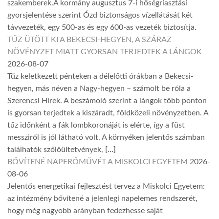
szakemberek.A kormány augusztus 7-i hőségriasztási
gyorsjelentése szerint Ózd biztonságos vízellátását két
távvezeték, egy 500-as és egy 600-as vezeték biztosítja.
TŰZ ÜTÖTT KI A BEKECSI-HEGYEN, A SZÁRAZ
NÖVÉNYZET MIATT GYORSAN TERJEDTEK A LÁNGOK
2026-08-07
Tűz keletkezett pénteken a délelőtti órákban a Bekecsi-
hegyen, más néven a Nagy-hegyen – számolt be róla a
Szerencsi Hírek. A beszámoló szerint a lángok több ponton
is gyorsan terjedtek a kiszáradt, földközeli növényzetben. A
tűz időnként a fák lombkoronáját is elérte, így a füst
messziről is jól látható volt. A környéken jelentős számban
találhatók szőlőültetvények, […]
BŐVÍTENÉ NAPERŐMŰVÉT A MISKOLCI EGYETEM
2026-
08-06
Jelentős energetikai fejlesztést tervez a Miskolci Egyetem:
az intézmény bővítené a jelenlegi napelemes rendszerét,
hogy még nagyobb arányban fedezhesse saját