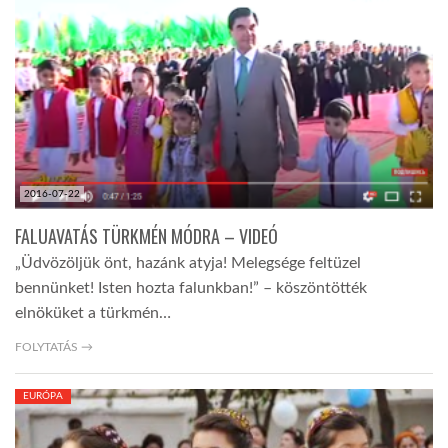
2016-07-22
FALUAVATÁS TÜRKMÉN MÓDRA – VIDEÓ
„Üdvözöljük önt, hazánk atyja! Melegsége feltüzel
bennünket! Isten hozta falunkban!” – köszöntötték
elnöküket a türkmén…
FOLYTATÁS →
EURÓPA