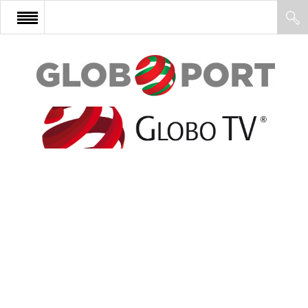
FŐOLDAL
AFRIKA
EURÓPA
ÁZSIA
ÉSZAK-AMERIKA
LATIN-AMERIKA