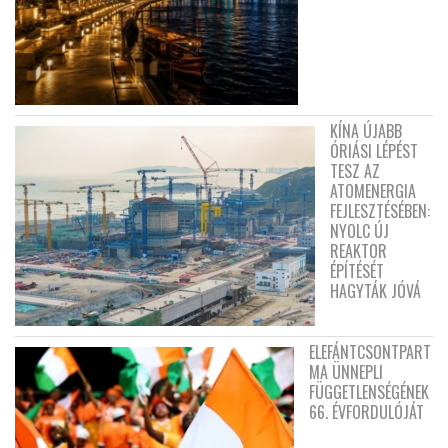
KÍNA ÚJABB
ÓRIÁSI LÉPÉST
TESZ AZ
ATOMENERGIA
FEJLESZTÉSÉBEN:
NYOLC ÚJ
REAKTOR
ÉPÍTÉSÉT
HAGYTÁK JÓVÁ
ELEFÁNTCSONTPART
MA ÜNNEPLI
FÜGGETLENSÉGÉNEK
66. ÉVFORDULÓJÁT