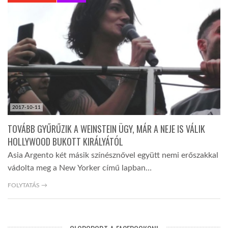
KÖZEL-KELET
AUSZTRÁLIA
A VILÁG ITTHON
2017-10-11
MÉDIA
TOVÁBB GYŰRŰZIK A WEINSTEIN ÜGY, MÁR A NEJE IS VÁLIK
HOLLYWOOD BUKOTT KIRÁLYÁTÓL
Asia Argento két másik színésznővel együtt nemi erőszakkal
vádolta meg a New Yorker című lapban…
GLOBOTV BP
FOLYTATÁS →
HÍR3D