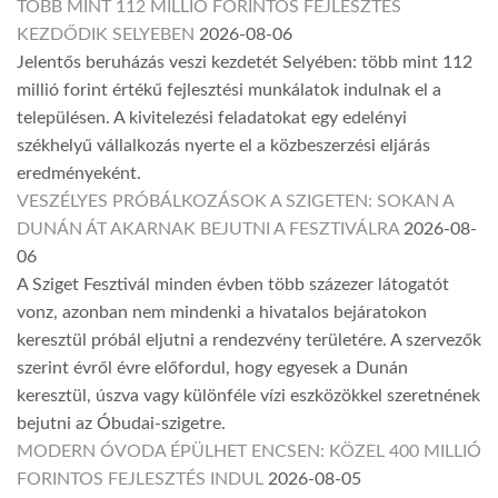
TÖBB MINT 112 MILLIÓ FORINTOS FEJLESZTÉS
KEZDŐDIK SELYEBEN
2026-08-06
Jelentős beruházás veszi kezdetét Selyében: több mint 112
millió forint értékű fejlesztési munkálatok indulnak el a
településen. A kivitelezési feladatokat egy edelényi
székhelyű vállalkozás nyerte el a közbeszerzési eljárás
eredményeként.
VESZÉLYES PRÓBÁLKOZÁSOK A SZIGETEN: SOKAN A
DUNÁN ÁT AKARNAK BEJUTNI A FESZTIVÁLRA
2026-08-
06
A Sziget Fesztivál minden évben több százezer látogatót
vonz, azonban nem mindenki a hivatalos bejáratokon
keresztül próbál eljutni a rendezvény területére. A szervezők
szerint évről évre előfordul, hogy egyesek a Dunán
keresztül, úszva vagy különféle vízi eszközökkel szeretnének
bejutni az Óbudai-szigetre.
MODERN ÓVODA ÉPÜLHET ENCSEN: KÖZEL 400 MILLIÓ
FORINTOS FEJLESZTÉS INDUL
2026-08-05