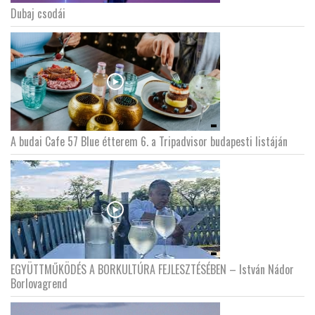
Dubaj csodái
LATIMO.HU
GLOBOBOOK
A budai Cafe 57 Blue étterem 6. a Tripadvisor budapesti listáján
EGYÜTTMŰKÖDÉS A BORKULTÚRA FEJLESZTÉSÉBEN – István Nádor
Borlovagrend