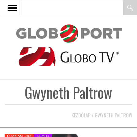
FŐOLDAL
AFRIKA
EURÓPA
Gwyneth Paltrow
ÁZSIA
ÉSZAK-AMERIKA
KEZDŐLAP
/
GWYNETH PALTROW
LATIN-AMERIKA
ÉSZAK-AMERIKA
KIEMELT