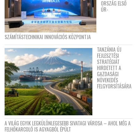
ORSZÁG ELSŐ
ŰR-
SZÁMÍTÁSTECHNIKAI INNOVÁCIÓS KÖZPONTJA
TANZÁNIA ÚJ
FEJLESZTÉSI
STRATÉGIÁT
HIRDETETT A
GAZDASÁGI
NÖVEKEDÉS
FELGYORSÍTÁSÁRA
A VILÁG EGYIK LEGKÜLÖNLEGESEBB SIVATAGI VÁROSA – AHOL MÉG A
FELHŐKARCOLÓ IS AGYAGBÓL ÉPÜLT