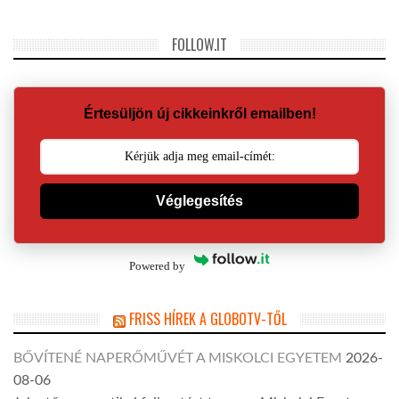
FOLLOW.IT
Értesüljön új cikkeinkről emailben!
Véglegesítés
Powered by
FRISS HÍREK A GLOBOTV-TŐL
BŐVÍTENÉ NAPERŐMŰVÉT A MISKOLCI EGYETEM
2026-
08-06