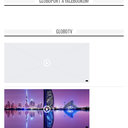
GLOBOPORT A FACEBOOKON!
TROPICALMAGAZIN
GLOBOTV
GLOBOTV
AFRIKA TUDÁSTÁR
A NAP SZÉPE
LINKTR.EE
GLOBOZSARU
DOBRAVERO.HU