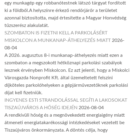
egy munkagép egy robbanótestnek látszó tárgyat fordított
ki a földből.A helyszínre érkező rendőrjárőr a területet
azonnal biztosította, majd értesítette a Magyar Honvédség
tűzszerész alakulatát.
SZOMBATON IS FIZETNI KELL A PARKOLÁSÉRT
MISKOLCON A MUNKANAP-ÁTHELYEZÉS MIATT
2026-
08-04
A 2026. augusztus 8-i munkanap-áthelyezés miatt ezen a
szombaton a megszokott hétköznapi parkolási szabályok
lesznek érvényben Miskolcon. Ez azt jelenti, hogy a Miskolci
Városgazda Nonprofit Kft. által üzemeltetett felszíni
díjköteles parkolóhelyeken a gépjárművezetőknek parkolási
díjat kell fizetniük.
INGYENES ESTI STRANDOLÁSSAL SEGÍTI A LAKOSOKAT
TISZAÚJVÁROS A HŐSÉG IDEJÉN
2026-08-04
A rendkívüli hőség és a megnövekedett energiaigény miatt
átmeneti energiatakarékossági intézkedéseket vezetett be
Tiszaújváros önkormányzata. A döntés célja, hogy