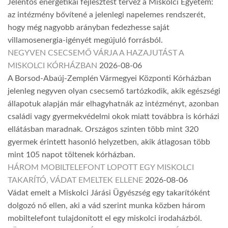
Jelentős energetikai fejlesztést tervez a Miskolci Egyetem:
az intézmény bővítené a jelenlegi napelemes rendszerét,
hogy még nagyobb arányban fedezhesse saját
villamosenergia-igényét megújuló forrásból.
NEGYVEN CSECSEMŐ VÁRJA A HAZAJUTÁST A
MISKOLCI KÓRHÁZBAN
2026-08-06
A Borsod-Abaúj-Zemplén Vármegyei Központi Kórházban
jelenleg negyven olyan csecsemő tartózkodik, akik egészségi
állapotuk alapján már elhagyhatnák az intézményt, azonban
családi vagy gyermekvédelmi okok miatt továbbra is kórházi
ellátásban maradnak. Országos szinten több mint 320
gyermek érintett hasonló helyzetben, akik átlagosan több
mint 105 napot töltenek kórházban.
HÁROM MOBILTELEFONT LOPOTT EGY MISKOLCI
TAKARÍTÓ, VÁDAT EMELTEK ELLENE
2026-08-06
Vádat emelt a Miskolci Járási Ügyészség egy takarítóként
dolgozó nő ellen, aki a vád szerint munka közben három
mobiltelefont tulajdonított el egy miskolci irodaházból.