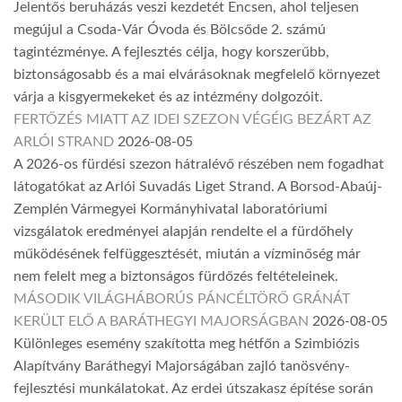
Jelentős beruházás veszi kezdetét Encsen, ahol teljesen
megújul a Csoda-Vár Óvoda és Bölcsőde 2. számú
tagintézménye. A fejlesztés célja, hogy korszerűbb,
biztonságosabb és a mai elvárásoknak megfelelő környezet
várja a kisgyermekeket és az intézmény dolgozóit.
FERTŐZÉS MIATT AZ IDEI SZEZON VÉGÉIG BEZÁRT AZ
ARLÓI STRAND
2026-08-05
A 2026-os fürdési szezon hátralévő részében nem fogadhat
látogatókat az Arlói Suvadás Liget Strand. A Borsod-Abaúj-
Zemplén Vármegyei Kormányhivatal laboratóriumi
vizsgálatok eredményei alapján rendelte el a fürdőhely
működésének felfüggesztését, miután a vízminőség már
nem felelt meg a biztonságos fürdőzés feltételeinek.
MÁSODIK VILÁGHÁBORÚS PÁNCÉLTÖRŐ GRÁNÁT
KERÜLT ELŐ A BARÁTHEGYI MAJORSÁGBAN
2026-08-05
Különleges esemény szakította meg hétfőn a Szimbiózis
Alapítvány Baráthegyi Majorságában zajló tanösvény-
fejlesztési munkálatokat. Az erdei útszakasz építése során