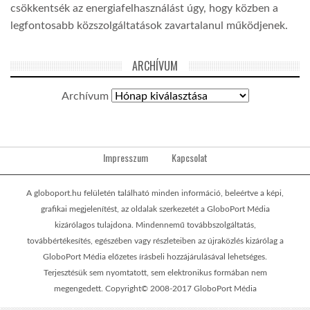
csökkentsék az energiafelhasználást úgy, hogy közben a
legfontosabb közszolgáltatások zavartalanul működjenek.
ARCHÍVUM
Archívum
Impresszum
Kapcsolat
A globoport.hu felületén található minden információ, beleértve a képi,
grafikai megjelenítést, az oldalak szerkezetét a GloboPort Média
kizárólagos tulajdona. Mindennemű továbbszolgáltatás,
továbbértékesítés, egészében vagy részleteiben az újraközlés kizárólag a
GloboPort Média előzetes írásbeli hozzájárulásával lehetséges.
Terjesztésük sem nyomtatott, sem elektronikus formában nem
megengedett. Copyright© 2008-2017 GloboPort Média