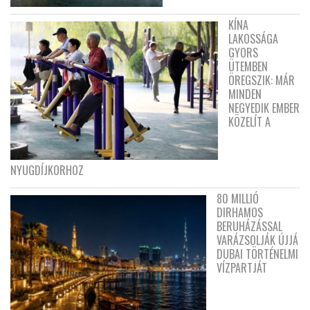
KÍNA
LAKOSSÁGA
GYORS
ÜTEMBEN
ÖREGSZIK: MÁR
MINDEN
NEGYEDIK EMBER
KÖZELÍT A
NYUGDÍJKORHOZ
80 MILLIÓ
DIRHAMOS
BERUHÁZÁSSAL
VARÁZSOLJÁK ÚJJÁ
DUBAI TÖRTÉNELMI
VÍZPARTJÁT