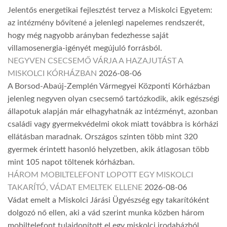
Jelentős energetikai fejlesztést tervez a Miskolci Egyetem:
az intézmény bővítené a jelenlegi napelemes rendszerét,
hogy még nagyobb arányban fedezhesse saját
villamosenergia-igényét megújuló forrásból.
NEGYVEN CSECSEMŐ VÁRJA A HAZAJUTÁST A
MISKOLCI KÓRHÁZBAN
2026-08-06
A Borsod-Abaúj-Zemplén Vármegyei Központi Kórházban
jelenleg negyven olyan csecsemő tartózkodik, akik egészségi
állapotuk alapján már elhagyhatnák az intézményt, azonban
családi vagy gyermekvédelmi okok miatt továbbra is kórházi
ellátásban maradnak. Országos szinten több mint 320
gyermek érintett hasonló helyzetben, akik átlagosan több
mint 105 napot töltenek kórházban.
HÁROM MOBILTELEFONT LOPOTT EGY MISKOLCI
TAKARÍTÓ, VÁDAT EMELTEK ELLENE
2026-08-06
Vádat emelt a Miskolci Járási Ügyészség egy takarítóként
dolgozó nő ellen, aki a vád szerint munka közben három
mobiltelefont tulajdonított el egy miskolci irodaházból.