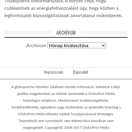
Tiszaújváros önkormányzata. A döntés célja, hogy
csökkentsék az energiafelhasználást úgy, hogy közben a
legfontosabb közszolgáltatások zavartalanul működjenek.
ARCHÍVUM
Archívum
Impresszum
Kapcsolat
A globoport.hu felületén található minden információ, beleértve a képi,
grafikai megjelenítést, az oldalak szerkezetét a GloboPort Média
kizárólagos tulajdona. Mindennemű továbbszolgáltatás,
továbbértékesítés, egészében vagy részleteiben az újraközlés kizárólag a
GloboPort Média előzetes írásbeli hozzájárulásával lehetséges.
Terjesztésük sem nyomtatott, sem elektronikus formában nem
megengedett. Copyright© 2008-2017 GloboPort Média