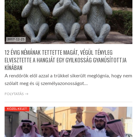
2017-12-25
12 ÉVIG NÉMÁNAK TETTETTE MAGÁT, VÉGÜL TÉNYLEG
ELVESZTETTE A HANGJÁT EGY GYILKOSSÁG GYANÚSÍTOTTJA
KÍNÁBAN
A rendőrök elől azzal a trükkel sikerült meglógnia, hogy nem
szólalt meg és új személyazonosságot…
FOLYTATÁS →
KÖZEL-KELET