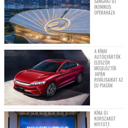
SANGHAJ ÚJ
IKONIKUS
OPERAHÁZA
A KÍNAI
AUTÓGYÁRTÓK
ELŐSZÖR
MEGELŐZTÉK
JAPÁN
RIVÁLISAIKAT AZ
EU PIACÁN
KÍNA ÚJ
KORSZAKOT
NYITOTT: