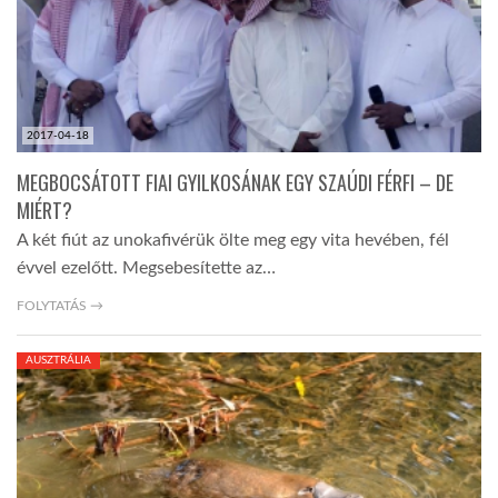
2017-04-18
MEGBOCSÁTOTT FIAI GYILKOSÁNAK EGY SZAÚDI FÉRFI – DE
MIÉRT?
A két fiút az unokafivérük ölte meg egy vita hevében, fél
évvel ezelőtt. Megsebesítette az…
FOLYTATÁS →
AUSZTRÁLIA