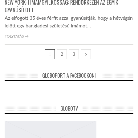
NEW YORK-I IMÁMGYILKOSSÁG: RENDŐRKÉZEN AZ EGYIK
GYANÚSÍTOTT
Az elfogott 35 éves férfit azzal gyanúsítják, hogy a hétvégén
lelőtt egy bangladesi születésű imámot…
FOLYTATÁS →
1
2
3
GLOBOPORT A FACEBOOKON!
GLOBOTV