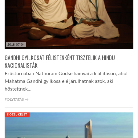
LATIMO.HU
GLOBOBOOK
2018-07-04
GANDHI GYILKOSÁT FÉLISTENKÉNT TISZTELIK A HINDU
NACIONALISTÁK
Ezüsturnában Nathuram Godse hamvai a kiállításon, ahol
Mahatma Gandhi gyilkosa elé járulhatnak azok, aki
hőstettnek…
FOLYTATÁS →
KÖZEL-KELET