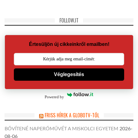
FOLLOW.IT
Értesüljön új cikkeinkről emailben!
Véglegesítés
Powered by
FRISS HÍREK A GLOBOTV-TŐL
BŐVÍTENÉ NAPERŐMŰVÉT A MISKOLCI EGYETEM
2026-
08-06