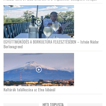
EGYÜTTMŰKÖDÉS A BORKULTÚRA FEJLESZTÉSÉBEN – István Nádor
Borlovagrend
Kultúrák találkozása az Etna lábánál
HETI TOPLISTA