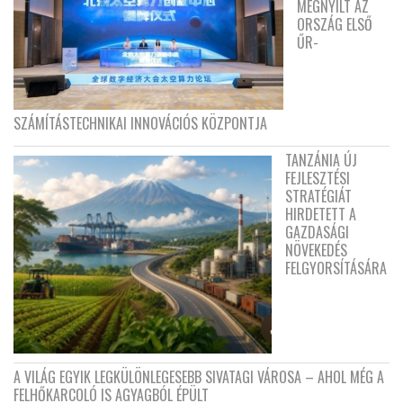
MEGNYÍLT AZ
ORSZÁG ELSŐ
ŰR-
SZÁMÍTÁSTECHNIKAI INNOVÁCIÓS KÖZPONTJA
TANZÁNIA ÚJ
FEJLESZTÉSI
STRATÉGIÁT
HIRDETETT A
GAZDASÁGI
NÖVEKEDÉS
FELGYORSÍTÁSÁRA
A VILÁG EGYIK LEGKÜLÖNLEGESEBB SIVATAGI VÁROSA – AHOL MÉG A
FELHŐKARCOLÓ IS AGYAGBÓL ÉPÜLT