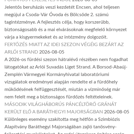
Jelentős beruházás veszi kezdetét Encsen, ahol teljesen
megújul a Csoda-Vár Óvoda és Bölcsőde 2. számú
tagintézménye. A fejlesztés célja, hogy korszerűbb,
biztonságosabb és a mai elvárásoknak megfelelő környezet
várja a kisgyermekeket és az intézmény dolgozóit.
FERTŐZÉS MIATT AZ IDEI SZEZON VÉGÉIG BEZÁRT AZ
ARLÓI STRAND
2026-08-05
A 2026-os fürdési szezon hátralévő részében nem fogadhat
látogatókat az Arlói Suvadás Liget Strand. A Borsod-Abaúj-
Zemplén Vármegyei Kormányhivatal laboratóriumi
vizsgálatok eredményei alapján rendelte el a fürdőhely
működésének felfüggesztését, miután a vízminőség már
nem felelt meg a biztonságos fürdőzés feltételeinek.
MÁSODIK VILÁGHÁBORÚS PÁNCÉLTÖRŐ GRÁNÁT
KERÜLT ELŐ A BARÁTHEGYI MAJORSÁGBAN
2026-08-05
Különleges esemény szakította meg hétfőn a Szimbiózis
Alapítvány Baráthegyi Majorságában zajló tanösvény-