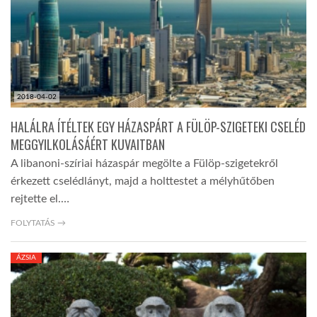
2018-04-02
HALÁLRA ÍTÉLTEK EGY HÁZASPÁRT A FÜLÖP-SZIGETEKI CSELÉD
MEGGYILKOLÁSÁÉRT KUVAITBAN
A libanoni-szíriai házaspár megölte a Fülöp-szigetekről
érkezett cselédlányt, majd a holttestet a mélyhűtőben
rejtette el.…
FOLYTATÁS →
ÁZSIA