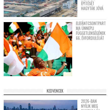
ÉPÍTÉSÉT
HAGYTÁK JÓVÁ
ELEFÁNTCSONTPART
MA ÜNNEPLI
FÜGGETLENSÉGÉNEK
66. ÉVFORDULÓJÁT
KEDVENCEK
2026-BAN
NYÍLIK MEG