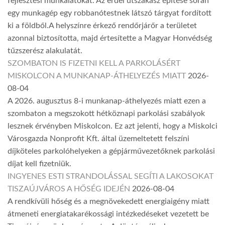
fejlesztési munkálatokat. Az erdei útszakasz építése során
egy munkagép egy robbanótestnek látszó tárgyat fordított
ki a földből.A helyszínre érkező rendőrjárőr a területet
azonnal biztosította, majd értesítette a Magyar Honvédség
tűzszerész alakulatát.
SZOMBATON IS FIZETNI KELL A PARKOLÁSÉRT
MISKOLCON A MUNKANAP-ÁTHELYEZÉS MIATT
2026-
08-04
A 2026. augusztus 8-i munkanap-áthelyezés miatt ezen a
szombaton a megszokott hétköznapi parkolási szabályok
lesznek érvényben Miskolcon. Ez azt jelenti, hogy a Miskolci
Városgazda Nonprofit Kft. által üzemeltetett felszíni
díjköteles parkolóhelyeken a gépjárművezetőknek parkolási
díjat kell fizetniük.
INGYENES ESTI STRANDOLÁSSAL SEGÍTI A LAKOSOKAT
TISZAÚJVÁROS A HŐSÉG IDEJÉN
2026-08-04
A rendkívüli hőség és a megnövekedett energiaigény miatt
átmeneti energiatakarékossági intézkedéseket vezetett be