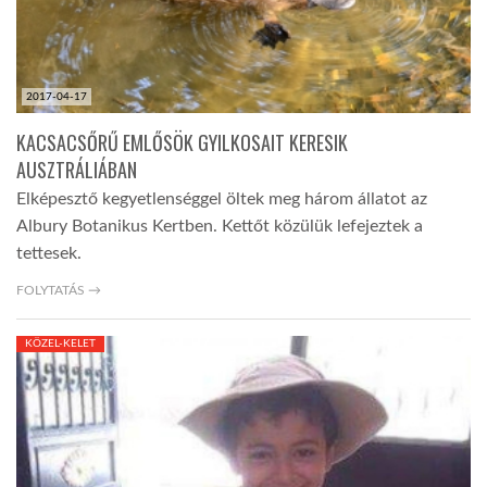
2017-04-17
KACSACSŐRŰ EMLŐSÖK GYILKOSAIT KERESIK
AUSZTRÁLIÁBAN
Elképesztő kegyetlenséggel öltek meg három állatot az
Albury Botanikus Kertben. Kettőt közülük lefejeztek a
tettesek.
FOLYTATÁS →
KÖZEL-KELET