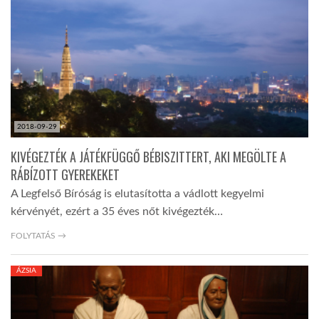
TROPICALMAGAZIN
GLOBOTV
AFRIKA TUDÁSTÁR
2018-09-29
KIVÉGEZTÉK A JÁTÉKFÜGGŐ BÉBISZITTERT, AKI MEGÖLTE A
A NAP SZÉPE
RÁBÍZOTT GYEREKEKET
A Legfelső Bíróság is elutasította a vádlott kegyelmi
kérvényét, ezért a 35 éves nőt kivégezték…
LINKTR.EE
FOLYTATÁS →
GLOBOZSARU
ÁZSIA
DOBRAVERO.HU