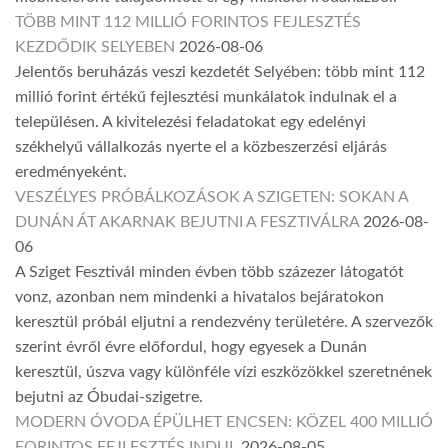
TÖBB MINT 112 MILLIÓ FORINTOS FEJLESZTÉS
KEZDŐDIK SELYEBEN
2026-08-06
Jelentős beruházás veszi kezdetét Selyében: több mint 112
millió forint értékű fejlesztési munkálatok indulnak el a
településen. A kivitelezési feladatokat egy edelényi
székhelyű vállalkozás nyerte el a közbeszerzési eljárás
eredményeként.
VESZÉLYES PRÓBÁLKOZÁSOK A SZIGETEN: SOKAN A
DUNÁN ÁT AKARNAK BEJUTNI A FESZTIVÁLRA
2026-08-
06
A Sziget Fesztivál minden évben több százezer látogatót
vonz, azonban nem mindenki a hivatalos bejáratokon
keresztül próbál eljutni a rendezvény területére. A szervezők
szerint évről évre előfordul, hogy egyesek a Dunán
keresztül, úszva vagy különféle vízi eszközökkel szeretnének
bejutni az Óbudai-szigetre.
MODERN ÓVODA ÉPÜLHET ENCSEN: KÖZEL 400 MILLIÓ
FORINTOS FEJLESZTÉS INDUL
2026-08-05