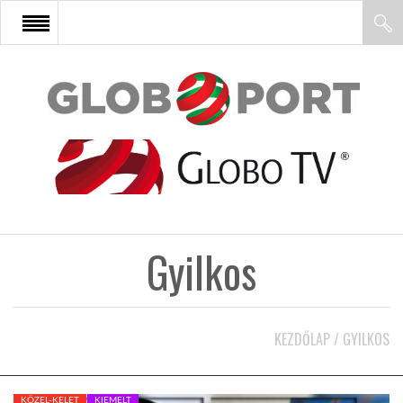
FŐOLDAL
AFRIKA
EURÓPA
Gyilkos
ÁZSIA
ÉSZAK-AMERIKA
KEZDŐLAP
/
GYILKOS
LATIN-AMERIKA
KÖZEL-KELET
KIEMELT