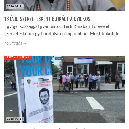
2016-08-31
16 ÉVIG SZERZETESKÉNT BUJKÁLT A GYILKOS
Egy gyilkossággal gyanúsított férfi Kínában 16 éve él
szerzetesként egy buddhista templomban. Most bukott le.
FOLYTATÁS →
ÉSZAK-AMERIKA
2016-08-16