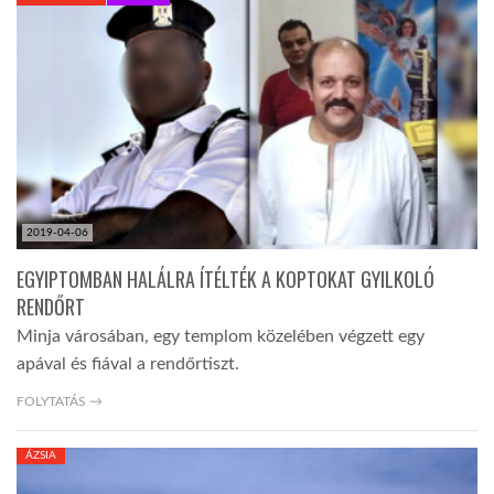
KÖZEL-KELET
AUSZTRÁLIA
A VILÁG ITTHON
2019-04-06
MÉDIA
EGYIPTOMBAN HALÁLRA ÍTÉLTÉK A KOPTOKAT GYILKOLÓ
RENDŐRT
Minja városában, egy templom közelében végzett egy
apával és fiával a rendőrtiszt.
GLOBOTV BP
FOLYTATÁS →
ÁZSIA
HÍR3D