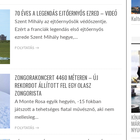
70 ÉVES A LEGENDÁS EJTŐERNYŐS EZRED – VIDEÓ
Kultu
Szent Mihály az ejtőernyősök védőszentje.
Ezért a franciák legendás első ejtőernyős
ezrede Szent Mihály hegye,…
FOLYTATÁS →
ZONGORAKONCERT 4460 MÉTEREN – ÚJ
REKORDOT ÁLLÍTOTT FEL EGY OLASZ
ZONGORISTA
A Monte Rosa egyik hegyén, -15 fokban
játszott a tehetséges fiatal művésznő, aki nem
KÍN
mellesleg…
MÁR
FOLYTATÁS →
NYU