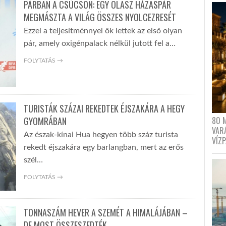
PÁRBAN A CSÚCSON: EGY OLASZ HÁZASPÁR
MEGMÁSZTA A VILÁG ÖSSZES NYOLCEZRESÉT
Ezzel a teljesítménnyel ők lettek az első olyan
pár, amely oxigénpalack nélkül jutott fel a…
FOLYTATÁS →
TURISTÁK SZÁZAI REKEDTEK ÉJSZAKÁRA A HEGY
80 
GYOMRÁBAN
VAR
Az észak-kínai Hua hegyen több száz turista
VÍZ
rekedt éjszakára egy barlangban, mert az erős
szél…
FOLYTATÁS →
TONNASZÁM HEVER A SZEMÉT A HIMALÁJÁBAN –
DE MOST ÖSSZESZEDTÉK