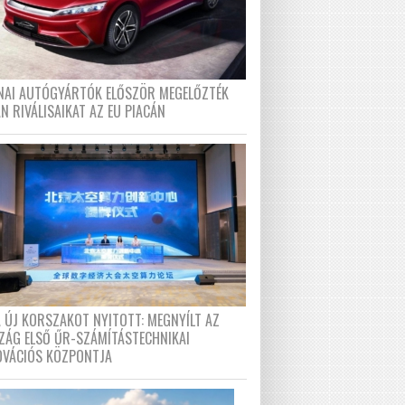
ÍNAI AUTÓGYÁRTÓK ELŐSZÖR MEGELŐZTÉK
N RIVÁLISAIKAT AZ EU PIACÁN
A ÚJ KORSZAKOT NYITOTT: MEGNYÍLT AZ
ZÁG ELSŐ ŰR-SZÁMÍTÁSTECHNIKAI
OVÁCIÓS KÖZPONTJA