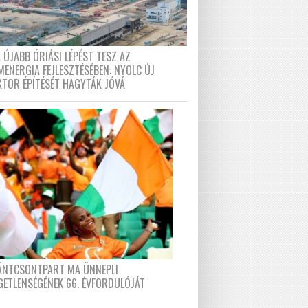
 ÚJABB ÓRIÁSI LÉPÉST TESZ AZ
MENERGIA FEJLESZTÉSÉBEN: NYOLC ÚJ
KTOR ÉPÍTÉSÉT HAGYTÁK JÓVÁ
FÁNTCSONTPART MA ÜNNEPLI
GETLENSÉGÉNEK 66. ÉVFORDULÓJÁT