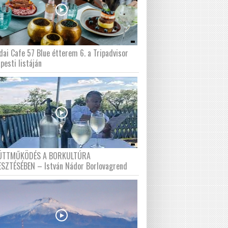
dai Cafe 57 Blue étterem 6. a Tripadvisor
pesti listáján
ÜTTMŰKÖDÉS A BORKULTÚRA
ESZTÉSÉBEN – István Nádor Borlovagrend