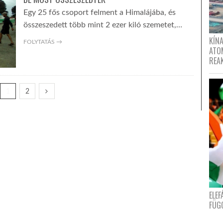
Egy 25 fős csoport felment a Himalájába, és
összeszedett több mint 2 ezer kiló szemetet,…
KÍNA
FOLYTATÁS →
ATO
REA
1
2
ELE
FÜG