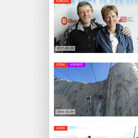
EURÓPA
2017-05-12
ÁZSIA
KIEMELT
2016-10-04
ÁZSIA