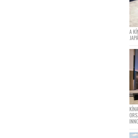
A K
JAPÁ
KÍN
ORS
INN