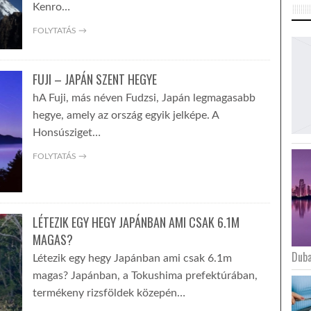
Kenro…
FOLYTATÁS →
FUJI – JAPÁN SZENT HEGYE
hA Fuji, más néven Fudzsi, Japán legmagasabb
hegye, amely az ország egyik jelképe. A
Honsúsziget…
FOLYTATÁS →
LÉTEZIK EGY HEGY JAPÁNBAN AMI CSAK 6.1M
MAGAS?
Duba
Létezik egy hegy Japánban ami csak 6.1m
magas? Japánban, a Tokushima prefektúrában,
termékeny rizsföldek közepén…