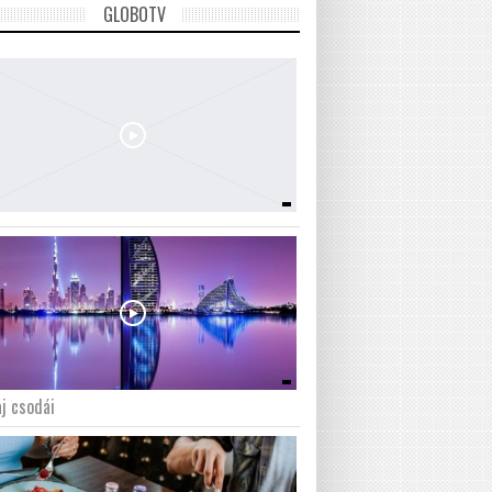
GLOBOTV
j csodái