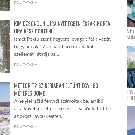
FOLYTATÁS →
KIM DZSONGUN ÚJRA NYEREGBEN: ÉSZAK-KOREA
URA KÉSZ DÖNTENI
A bu
buda
Ismét Pektu szent hegyére lovagolt fel a vezér,
hogy annak "fáradhatatlan forradalmi
szellemét" átadja az…
FOLYTATÁS →
METEORIT? SZIBÉRIÁBAN ELTŰNT EGY 160
EGY
MÉTERES DOMB
FEJL
A helyiek zöld fényről számoltak be, amiből
arra következtettek: meteorit csapódhatott be
az orosz Távol-Keleten.
FOLYTATÁS →