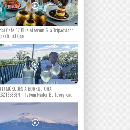
dai Cafe 57 Blue étterem 6. a Tripadvisor
pesti listáján
ÜTTMŰKÖDÉS A BORKULTÚRA
ESZTÉSÉBEN – István Nádor Borlovagrend