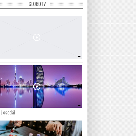
GLOBOTV
j csodái