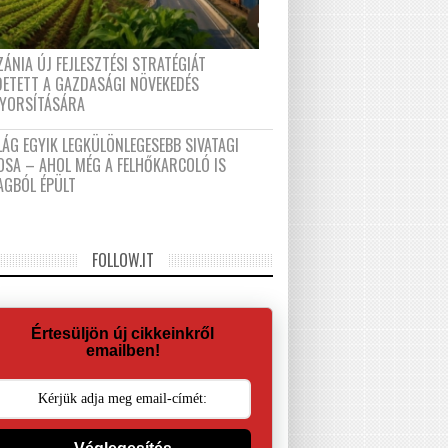
ÁNIA ÚJ FEJLESZTÉSI STRATÉGIÁT
DETETT A GAZDASÁGI NÖVEKEDÉS
GYORSÍTÁSÁRA
LÁG EGYIK LEGKÜLÖNLEGESEBB SIVATAGI
OSA – AHOL MÉG A FELHŐKARCOLÓ IS
AGBÓL ÉPÜLT
FOLLOW.IT
Értesüljön új cikkeinkről
emailben!