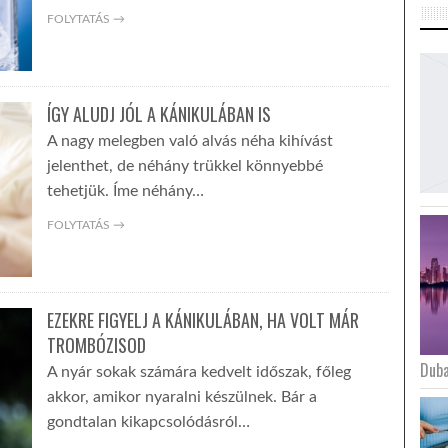
FOLYTATÁS →
ÍGY ALUDJ JÓL A KÁNIKULÁBAN IS
A nagy melegben való alvás néha kihívást
jelenthet, de néhány trükkel könnyebbé
tehetjük. Íme néhány…
FOLYTATÁS →
EZEKRE FIGYELJ A KÁNIKULÁBAN, HA VOLT MÁR
TROMBÓZISOD
Duba
A nyár sokak számára kedvelt időszak, főleg
akkor, amikor nyaralni készülnek. Bár a
gondtalan kikapcsolódásról…