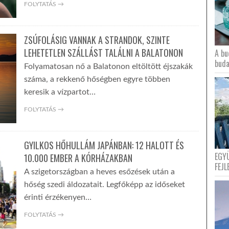
FOLYTATÁS →
ZSÚFOLÁSIG VANNAK A STRANDOK, SZINTE
LEHETETLEN SZÁLLÁST TALÁLNI A BALATONON
A bu
buda
Folyamatosan nő a Balatonon eltöltött éjszakák
száma, a rekkenő hőségben egyre többen
keresik a vízpartot…
FOLYTATÁS →
GYILKOS HŐHULLÁM JAPÁNBAN: 12 HALOTT ÉS
EGY
10.000 EMBER A KÓRHÁZAKBAN
FEJL
A szigetországban a heves esőzések után a
hőség szedi áldozatait. Legfőképp az időseket
érinti érzékenyen…
FOLYTATÁS →