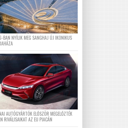
6-BAN NYÍLIK MEG SANGHAJ ÚJ IKONIKUS
RAHÁZA
ÍNAI AUTÓGYÁRTÓK ELŐSZÖR MEGELŐZTÉK
N RIVÁLISAIKAT AZ EU PIACÁN