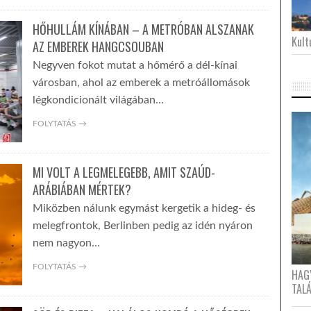
HŐHULLÁM KÍNÁBAN – A METRÓBAN ALSZANAK
Kultu
AZ EMBEREK HANGCSOUBAN
Negyven fokot mutat a hőmérő a dél-kínai
városban, ahol az emberek a metróállomások
légkondicionált világában…
FOLYTATÁS →
MI VOLT A LEGMELEGEBB, AMIT SZAÚD-
ARÁBIÁBAN MÉRTEK?
Miközben nálunk egymást kergetik a hideg- és
melegfrontok, Berlinben pedig az idén nyáron
nem nagyon…
FOLYTATÁS →
HAG
TAL