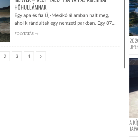
HŐHULLÁMNAK
Egy apa és fia Új-Mexikó államban halt meg,
ahol kirándultak egy nemzeti parkban. Egy 87…
FOLYTATÁS →
202
OPE
2
3
4
A K
JAPÁ