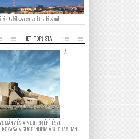
́rák találkozása az Etna lábánál
HETI TOPLISTA
A
YOMÁNY ÉS A MODERN ÉPÍTÉSZET
ÁLKOZÁSA A GUGGENHEIM ABU DHABIBAN