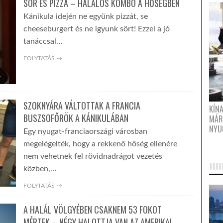
SÖR ÉS PIZZA – HALÁLOS KOMBÓ A HŐSÉGBEN
Kánikula idején ne együnk pizzát, se
cheeseburgert és ne igyunk sört! Ezzel a jó
tanáccsal…
FOLYTATÁS →
SZOKNYÁRA VÁLTOTTAK A FRANCIA
KÍN
BUSZSOFŐRÖK A KÁNIKULÁBAN
MÁR
NYU
Egy nyugat-franciaországi városban
megelégelték, hogy a rekkenő hőség ellenére
nem vehetnek fel rövidnadrágot vezetés
közben,…
FOLYTATÁS →
A HALÁL VÖLGYÉBEN CSAKNEM 53 FOKOT
MÉRTEK – NÉGY HALOTTJA VAN AZ AMERIKAI