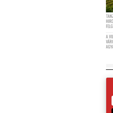
TANZ
HIR
FEL
A VI
VÁR
AGY