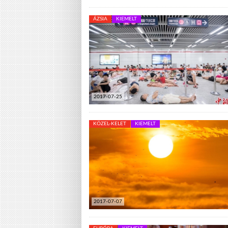
ÁZSIA
KIEMELT
2017-07-25
KÖZEL-KELET
KIEMELT
2017-07-07