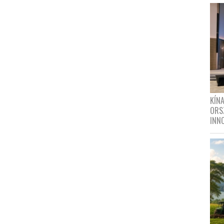
KÍN
ORS
INN