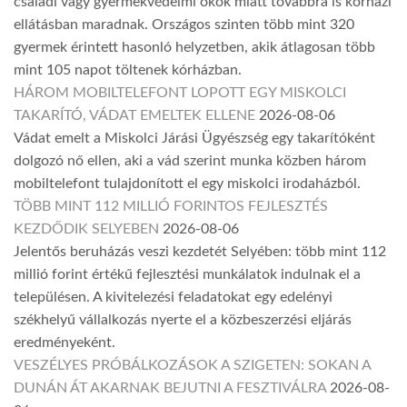
családi vagy gyermekvédelmi okok miatt továbbra is kórházi
ellátásban maradnak. Országos szinten több mint 320
gyermek érintett hasonló helyzetben, akik átlagosan több
mint 105 napot töltenek kórházban.
HÁROM MOBILTELEFONT LOPOTT EGY MISKOLCI
TAKARÍTÓ, VÁDAT EMELTEK ELLENE
2026-08-06
Vádat emelt a Miskolci Járási Ügyészség egy takarítóként
dolgozó nő ellen, aki a vád szerint munka közben három
mobiltelefont tulajdonított el egy miskolci irodaházból.
TÖBB MINT 112 MILLIÓ FORINTOS FEJLESZTÉS
KEZDŐDIK SELYEBEN
2026-08-06
Jelentős beruházás veszi kezdetét Selyében: több mint 112
millió forint értékű fejlesztési munkálatok indulnak el a
településen. A kivitelezési feladatokat egy edelényi
székhelyű vállalkozás nyerte el a közbeszerzési eljárás
eredményeként.
VESZÉLYES PRÓBÁLKOZÁSOK A SZIGETEN: SOKAN A
DUNÁN ÁT AKARNAK BEJUTNI A FESZTIVÁLRA
2026-08-