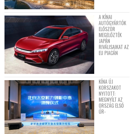
A KÍNAI
AUTÓGYÁRTÓK
ELŐSZÖR
MEGELŐZTÉK
JAPÁN
RIVÁLISAIKAT AZ
EU PIACÁN
KÍNA ÚJ
KORSZAKOT
NYITOTT:
MEGNYÍLT AZ
ORSZÁG ELSŐ
ŰR-