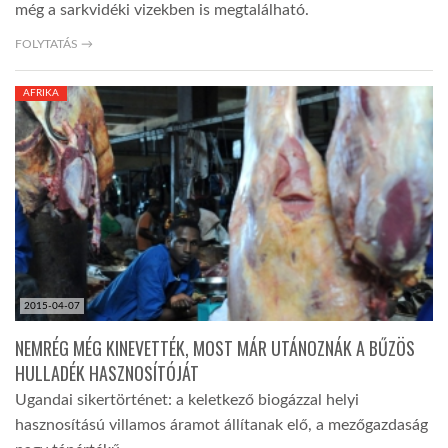
még a sarkvidéki vizekben is megtalálható.
FOLYTATÁS →
AFRIKA
2015-04-07
NEMRÉG MÉG KINEVETTÉK, MOST MÁR UTÁNOZNÁK A BŰZÖS
HULLADÉK HASZNOSÍTÓJÁT
Ugandai sikertörténet: a keletkező biogázzal helyi
hasznosítású villamos áramot állítanak elő, a mezőgazdaság