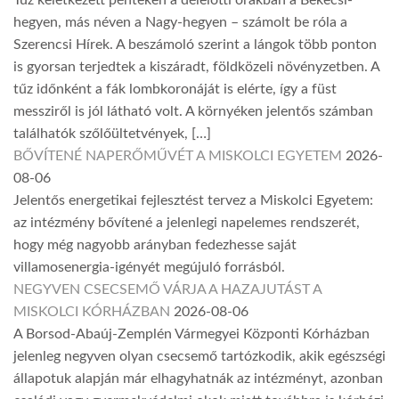
Tűz keletkezett pénteken a délelőtti órákban a Bekecsi-
hegyen, más néven a Nagy-hegyen – számolt be róla a
Szerencsi Hírek. A beszámoló szerint a lángok több ponton
is gyorsan terjedtek a kiszáradt, földközeli növényzetben. A
tűz időnként a fák lombkoronáját is elérte, így a füst
messziről is jól látható volt. A környéken jelentős számban
találhatók szőlőültetvények, […]
BŐVÍTENÉ NAPERŐMŰVÉT A MISKOLCI EGYETEM
2026-
08-06
Jelentős energetikai fejlesztést tervez a Miskolci Egyetem:
az intézmény bővítené a jelenlegi napelemes rendszerét,
hogy még nagyobb arányban fedezhesse saját
villamosenergia-igényét megújuló forrásból.
NEGYVEN CSECSEMŐ VÁRJA A HAZAJUTÁST A
MISKOLCI KÓRHÁZBAN
2026-08-06
A Borsod-Abaúj-Zemplén Vármegyei Központi Kórházban
jelenleg negyven olyan csecsemő tartózkodik, akik egészségi
állapotuk alapján már elhagyhatnák az intézményt, azonban