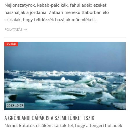
Nejlonszatyrok, kebab-pálcikák, fahulladék: ezeket
használják a jordániai Zataari menekülttáborban élő
szíriaiak, hogy felidézzék hazájuk műemlékeit.
FOLYTATÁS →
EGYÉB
2015-10-27
A GRÖNLANDI CÁPÁK IS A SZEMETÜNKET ESZIK
Német kutatók elsőként tárták fel, hogy a tengeri hulladék