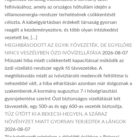
felhívásához, amely az országos hőhullám idején a
villamosenergia-rendszer terhelésének csökkentését
célozta. A kábelgyártásban érdekelt társaság gyorsan
reagált a kezdeményezésre, és több olyan intézkedést
vezetett be, […]
MEGHIBÁSODOTT AZ EGYIK FŐVEZETÉK, DE EGYELŐRE
NINCS VESZÉLYBEN ÓZD IVÓVÍZELLÁTÁSA
2026-08-07
Műszaki hiba miatt csökkentett kapacitással működik az
ózdi vízellátó rendszer egyik fő távvezetéke. A
meghibásodás miatt az ivóvíztároló medencék feltöltése is
nehezebbé vált, a hiba elhárításán azonban már dolgoznak a
szakemberek.A kormány augusztus 7-i hőségriasztási
gyorsjelentése szerint Ózd biztonságos vízellátását két
távvezeték, egy 500-as és egy 600-as vezeték biztosítja.
TŰZ ÜTÖTT KI A BEKECSI-HEGYEN, A SZÁRAZ
NÖVÉNYZET MIATT GYORSAN TERJEDTEK A LÁNGOK
2026-08-07