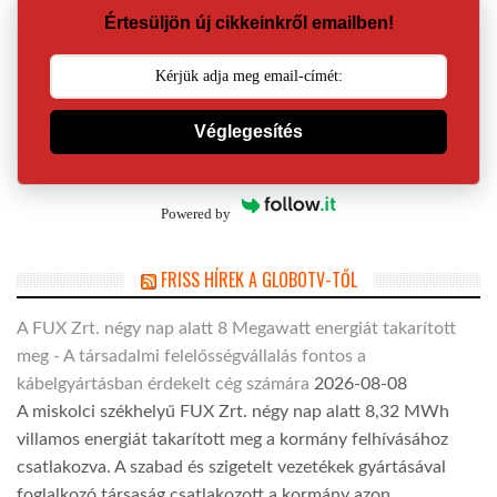
Értesüljön új cikkeinkről emailben!
Véglegesítés
Powered by
FRISS HÍREK A GLOBOTV-TŐL
A FUX Zrt. négy nap alatt 8 Megawatt energiát takarított
meg - A társadalmi felelősségvállalás fontos a
kábelgyártásban érdekelt cég számára
2026-08-08
A miskolci székhelyű FUX Zrt. négy nap alatt 8,32 MWh
villamos energiát takarított meg a kormány felhívásához
csatlakozva. A szabad és szigetelt vezetékek gyártásával
foglalkozó társaság csatlakozott a kormány azon