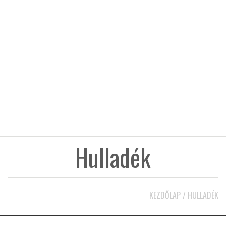
KÖZEL-KELET
AUSZTRÁLIA
A VILÁG ITTHON
MÉDIA
Hulladék
GLOBOTV BP
KEZDŐLAP
/
HULLADÉK
HÍR3D