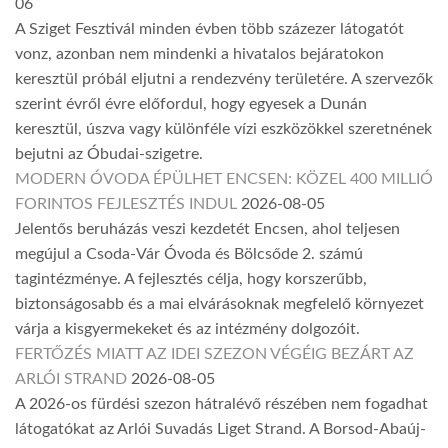
06
A Sziget Fesztivál minden évben több százezer látogatót
vonz, azonban nem mindenki a hivatalos bejáratokon
keresztül próbál eljutni a rendezvény területére. A szervezők
szerint évről évre előfordul, hogy egyesek a Dunán
keresztül, úszva vagy különféle vízi eszközökkel szeretnének
bejutni az Óbudai-szigetre.
MODERN ÓVODA ÉPÜLHET ENCSEN: KÖZEL 400 MILLIÓ
FORINTOS FEJLESZTÉS INDUL
2026-08-05
Jelentős beruházás veszi kezdetét Encsen, ahol teljesen
megújul a Csoda-Vár Óvoda és Bölcsőde 2. számú
tagintézménye. A fejlesztés célja, hogy korszerűbb,
biztonságosabb és a mai elvárásoknak megfelelő környezet
várja a kisgyermekeket és az intézmény dolgozóit.
FERTŐZÉS MIATT AZ IDEI SZEZON VÉGÉIG BEZÁRT AZ
ARLÓI STRAND
2026-08-05
A 2026-os fürdési szezon hátralévő részében nem fogadhat
látogatókat az Arlói Suvadás Liget Strand. A Borsod-Abaúj-