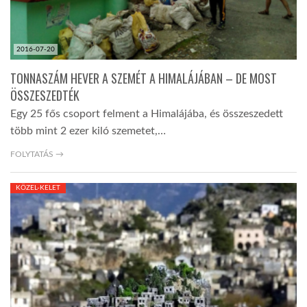
2016-07-20
TONNASZÁM HEVER A SZEMÉT A HIMALÁJÁBAN – DE MOST
ÖSSZESZEDTÉK
Egy 25 fős csoport felment a Himalájába, és összeszedett
több mint 2 ezer kiló szemetet,…
FOLYTATÁS →
KÖZEL-KELET