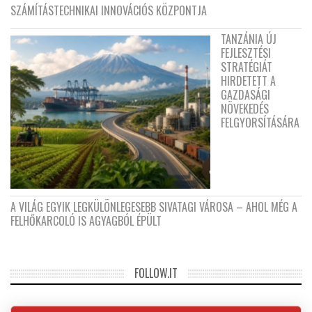
SZÁMÍTÁSTECHNIKAI INNOVÁCIÓS KÖZPONTJA
TANZÁNIA ÚJ
FEJLESZTÉSI
STRATÉGIÁT
HIRDETETT A
GAZDASÁGI
NÖVEKEDÉS
FELGYORSÍTÁSÁRA
A VILÁG EGYIK LEGKÜLÖNLEGESEBB SIVATAGI VÁROSA – AHOL MÉG A
FELHŐKARCOLÓ IS AGYAGBÓL ÉPÜLT
FOLLOW.IT