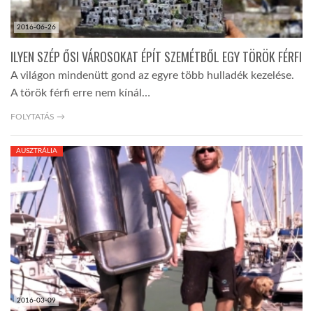
2016-06-26
ILYEN SZÉP ŐSI VÁROSOKAT ÉPÍT SZEMÉTBŐL EGY TÖRÖK FÉRFI
A világon mindenütt gond az egyre több hulladék kezelése.
A török férfi erre nem kínál…
FOLYTATÁS →
AUSZTRÁLIA
2016-03-09