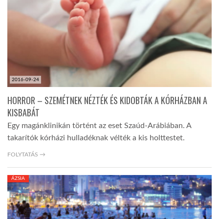
LATIMO.HU
GLOBOBOOK
2016-09-24
HORROR – SZEMÉTNEK NÉZTÉK ÉS KIDOBTÁK A KÓRHÁZBAN A
KISBABÁT
Egy magánklinikán történt az eset Szaúd-Arábiában. A
takarítók kórházi hulladéknak vélték a kis holttestet.
FOLYTATÁS →
ÁZSIA