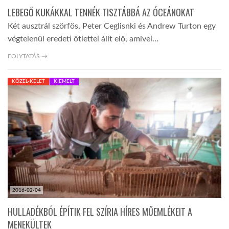
LEBEGŐ KUKÁKKAL TENNÉK TISZTÁBBÁ AZ ÓCEÁNOKAT
Két ausztrál szörfös, Peter Ceglisnki és Andrew Turton egy
végtelenül eredeti ötlettel állt elő, amivel…
FOLYTATÁS →
KÖZEL-KELET
KIEMELT
2016-02-04
HULLADÉKBÓL ÉPÍTIK FEL SZÍRIA HÍRES MŰEMLÉKEIT A
MENEKÜLTEK