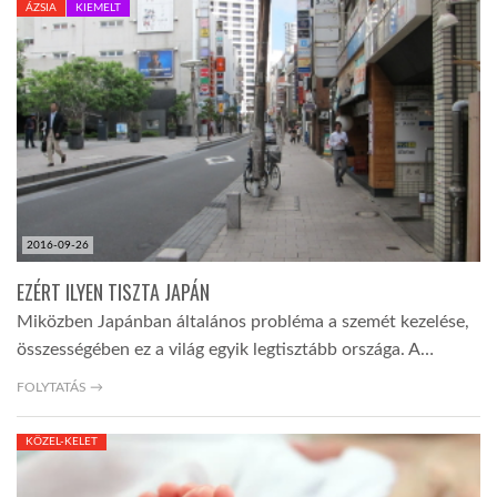
ÁZSIA
KIEMELT
TROPICALMAGAZIN
GLOBOTV
AFRIKA TUDÁSTÁR
2016-09-26
A NAP SZÉPE
EZÉRT ILYEN TISZTA JAPÁN
Miközben Japánban általános probléma a szemét kezelése,
LINKTR.EE
összességében ez a világ egyik legtisztább országa. A…
FOLYTATÁS →
GLOBOZSARU
KÖZEL-KELET
DOBRAVERO.HU