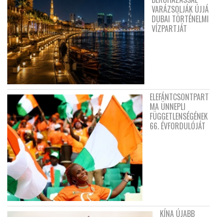
VARÁZSOLJÁK ÚJJÁ
DUBAI TÖRTÉNELMI
VÍZPARTJÁT
ELEFÁNTCSONTPART
MA ÜNNEPLI
FÜGGETLENSÉGÉNEK
66. ÉVFORDULÓJÁT
KÍNA ÚJABB