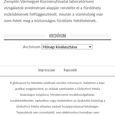
Zemplén Vármegyei Kormányhivatal laboratóriumi
vizsgálatok eredményei alapján rendelte el a fürdőhely
működésének felfüggesztését, miután a vízminőség már
nem felelt meg a biztonságos fürdőzés feltételeinek.
ARCHÍVUM
Archívum
Impresszum
Kapcsolat
A globoport.hu felületén található minden információ, beleértve a képi,
grafikai megjelenítést, az oldalak szerkezetét a GloboPort Média
kizárólagos tulajdona. Mindennemű továbbszolgáltatás,
továbbértékesítés, egészében vagy részleteiben az újraközlés kizárólag a
GloboPort Média előzetes írásbeli hozzájárulásával lehetséges.
Terjesztésük sem nyomtatott, sem elektronikus formában nem