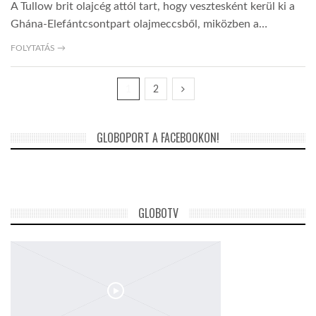
A Tullow brit olajcég attól tart, hogy vesztesként kerül ki a
Ghána-Elefántcsontpart olajmeccsből, miközben a…
FOLYTATÁS →
1
2
GLOBOPORT A FACEBOOKON!
GLOBOTV