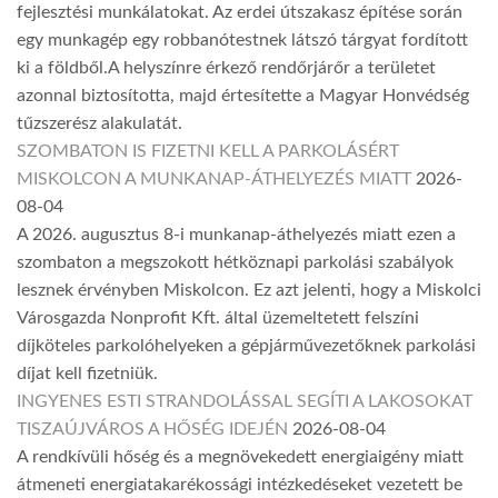
fejlesztési munkálatokat. Az erdei útszakasz építése során
egy munkagép egy robbanótestnek látszó tárgyat fordított
ki a földből.A helyszínre érkező rendőrjárőr a területet
azonnal biztosította, majd értesítette a Magyar Honvédség
tűzszerész alakulatát.
SZOMBATON IS FIZETNI KELL A PARKOLÁSÉRT
MISKOLCON A MUNKANAP-ÁTHELYEZÉS MIATT
2026-
08-04
A 2026. augusztus 8-i munkanap-áthelyezés miatt ezen a
szombaton a megszokott hétköznapi parkolási szabályok
lesznek érvényben Miskolcon. Ez azt jelenti, hogy a Miskolci
Városgazda Nonprofit Kft. által üzemeltetett felszíni
díjköteles parkolóhelyeken a gépjárművezetőknek parkolási
díjat kell fizetniük.
INGYENES ESTI STRANDOLÁSSAL SEGÍTI A LAKOSOKAT
TISZAÚJVÁROS A HŐSÉG IDEJÉN
2026-08-04
A rendkívüli hőség és a megnövekedett energiaigény miatt
átmeneti energiatakarékossági intézkedéseket vezetett be