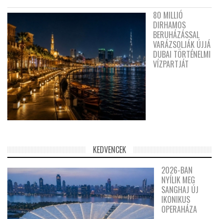
80 MILLIÓ
DIRHAMOS
BERUHÁZÁSSAL
VARÁZSOLJÁK ÚJJÁ
DUBAI TÖRTÉNELMI
VÍZPARTJÁT
KEDVENCEK
2026-BAN
NYÍLIK MEG
SANGHAJ ÚJ
IKONIKUS
OPERAHÁZA