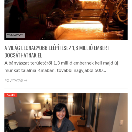
LATIMO.HU
GLOBOBOOK
2016-02-29
A VILÁG LEGNAGYOBB LEÉPÍTÉSE? 1,8 MILLIÓ EMBERT
BOCSÁTHATNAK EL
A bányászat területéről 1,3 millió embernek kell majd új
munkát találnia Kínában, további nagyjából 500…
FOLYTATÁS →
ÁZSIA