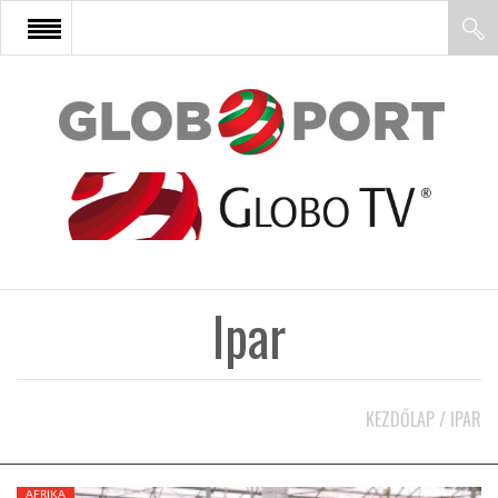
FŐOLDAL
AFRIKA
EURÓPA
Ipar
ÁZSIA
ÉSZAK-AMERIKA
KEZDŐLAP
/
IPAR
LATIN-AMERIKA
AFRIKA