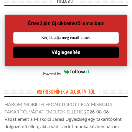
FOLLOW.IT
Értesüljön új cikkeinkről emailben!
Véglegesítés
Powered by
FRISS HÍREK A GLOBOTV-TŐL
HÁROM MOBILTELEFONT LOPOTT EGY MISKOLCI
TAKARÍTÓ, VÁDAT EMELTEK ELLENE
2026-08-06
Vádat emelt a Miskolci Járási Ügyészség egy takarítóként
dolgozó nő ellen, aki a vád szerint munka közben három