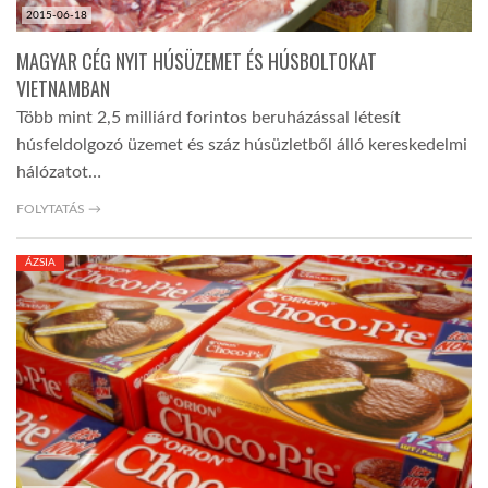
2015-06-18
MAGYAR CÉG NYIT HÚSÜZEMET ÉS HÚSBOLTOKAT
VIETNAMBAN
Több mint 2,5 milliárd forintos beruházással létesít
húsfeldolgozó üzemet és száz húsüzletből álló kereskedelmi
hálózatot…
FOLYTATÁS →
ÁZSIA