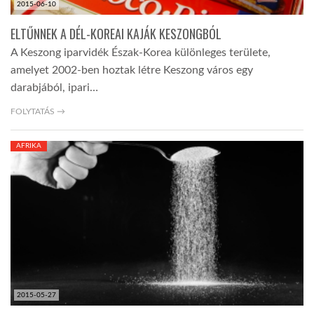
2015-06-10
ELTŰNNEK A DÉL-KOREAI KAJÁK KESZONGBÓL
A Keszong iparvidék Észak-Korea különleges területe,
amelyet 2002-ben hoztak létre Keszong város egy
darabjából, ipari…
FOLYTATÁS →
AFRIKA
2015-05-27