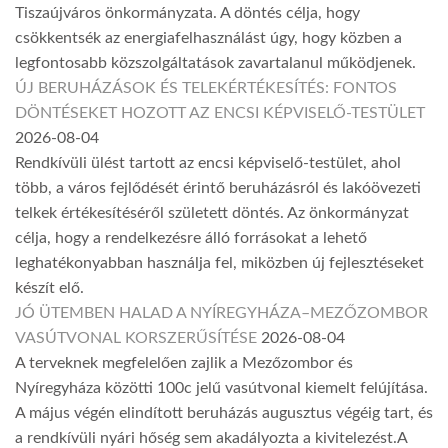
Tiszaújváros önkormányzata. A döntés célja, hogy
csökkentsék az energiafelhasználást úgy, hogy közben a
legfontosabb közszolgáltatások zavartalanul működjenek.
ÚJ BERUHÁZÁSOK ÉS TELEKÉRTÉKESÍTÉS: FONTOS
DÖNTÉSEKET HOZOTT AZ ENCSI KÉPVISELŐ-TESTÜLET
2026-08-04
Rendkívüli ülést tartott az encsi képviselő-testület, ahol
több, a város fejlődését érintő beruházásról és lakóövezeti
telkek értékesítéséről született döntés. Az önkormányzat
célja, hogy a rendelkezésre álló forrásokat a lehető
leghatékonyabban használja fel, miközben új fejlesztéseket
készít elő.
JÓ ÜTEMBEN HALAD A NYÍREGYHÁZA–MEZŐZOMBOR
VASÚTVONAL KORSZERŰSÍTÉSE
2026-08-04
A terveknek megfelelően zajlik a Mezőzombor és
Nyíregyháza közötti 100c jelű vasútvonal kiemelt felújítása.
A május végén elindított beruházás augusztus végéig tart, és
a rendkívüli nyári hőség sem akadályozta a kivitelezést.A