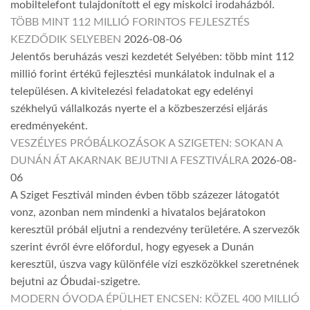
mobiltelefont tulajdonított el egy miskolci irodaházból.
TÖBB MINT 112 MILLIÓ FORINTOS FEJLESZTÉS
KEZDŐDIK SELYEBEN
2026-08-06
Jelentős beruházás veszi kezdetét Selyében: több mint 112
millió forint értékű fejlesztési munkálatok indulnak el a
településen. A kivitelezési feladatokat egy edelényi
székhelyű vállalkozás nyerte el a közbeszerzési eljárás
eredményeként.
VESZÉLYES PRÓBÁLKOZÁSOK A SZIGETEN: SOKAN A
DUNÁN ÁT AKARNAK BEJUTNI A FESZTIVÁLRA
2026-08-
06
A Sziget Fesztivál minden évben több százezer látogatót
vonz, azonban nem mindenki a hivatalos bejáratokon
keresztül próbál eljutni a rendezvény területére. A szervezők
szerint évről évre előfordul, hogy egyesek a Dunán
keresztül, úszva vagy különféle vízi eszközökkel szeretnének
bejutni az Óbudai-szigetre.
MODERN ÓVODA ÉPÜLHET ENCSEN: KÖZEL 400 MILLIÓ