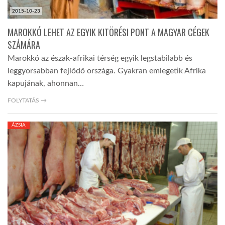
2015-10-23
MAROKKÓ LEHET AZ EGYIK KITÖRÉSI PONT A MAGYAR CÉGEK
SZÁMÁRA
Marokkó az észak-afrikai térség egyik legstabilabb és
leggyorsabban fejlődő országa. Gyakran emlegetik Afrika
kapujának, ahonnan…
FOLYTATÁS →
ÁZSIA