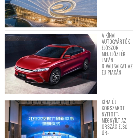
A KÍNAI
AUTÓGYÁRTÓK
ELŐSZÖR
MEGELŐZTÉK
JAPÁN
RIVÁLISAIKAT AZ
EU PIACÁN
KÍNA ÚJ
KORSZAKOT
NYITOTT:
MEGNYÍLT AZ
ORSZÁG ELSŐ
ŰR-