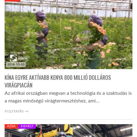
KÖZEL-KELET
AUSZTRÁLIA
A VILÁG ITTHON
2018-10-10
MÉDIA
KÍNA EGYRE AKTÍVABB KENYA 800 MILLIÓ DOLLÁROS
VIRÁGPIACÁN
Az afrikai országban megvan a technológia és a szaktudás is
a magas minőségű virágtermesztéshez, ami…
GLOBOTV BP
FOLYTATÁS →
ÁZSIA
KIEMELT
HÍR3D