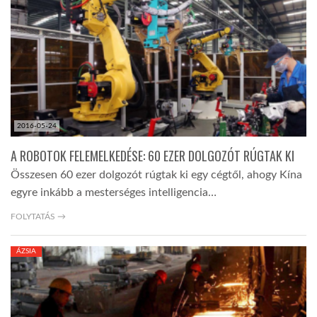
TROPICALMAGAZIN
GLOBOTV
AFRIKA TUDÁSTÁR
2016-05-24
A ROBOTOK FELEMELKEDÉSE: 60 EZER DOLGOZÓT RÚGTAK KI
A NAP SZÉPE
Összesen 60 ezer dolgozót rúgtak ki egy cégtől, ahogy Kína
egyre inkább a mesterséges intelligencia…
LINKTR.EE
FOLYTATÁS →
ÁZSIA
GLOBOZSARU
DOBRAVERO.HU