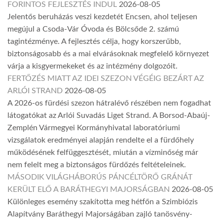
FORINTOS FEJLESZTÉS INDUL
2026-08-05
Jelentős beruházás veszi kezdetét Encsen, ahol teljesen
megújul a Csoda-Vár Óvoda és Bölcsőde 2. számú
tagintézménye. A fejlesztés célja, hogy korszerűbb,
biztonságosabb és a mai elvárásoknak megfelelő környezet
várja a kisgyermekeket és az intézmény dolgozóit.
FERTŐZÉS MIATT AZ IDEI SZEZON VÉGÉIG BEZÁRT AZ
ARLÓI STRAND
2026-08-05
A 2026-os fürdési szezon hátralévő részében nem fogadhat
látogatókat az Arlói Suvadás Liget Strand. A Borsod-Abaúj-
Zemplén Vármegyei Kormányhivatal laboratóriumi
vizsgálatok eredményei alapján rendelte el a fürdőhely
működésének felfüggesztését, miután a vízminőség már
nem felelt meg a biztonságos fürdőzés feltételeinek.
MÁSODIK VILÁGHÁBORÚS PÁNCÉLTÖRŐ GRÁNÁT
KERÜLT ELŐ A BARÁTHEGYI MAJORSÁGBAN
2026-08-05
Különleges esemény szakította meg hétfőn a Szimbiózis
Alapítvány Baráthegyi Majorságában zajló tanösvény-