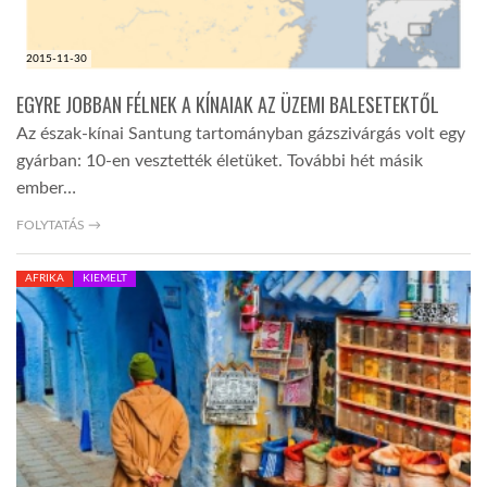
2015-11-30
EGYRE JOBBAN FÉLNEK A KÍNAIAK AZ ÜZEMI BALESETEKTŐL
Az észak-kínai Santung tartományban gázszivárgás volt egy
gyárban: 10-en vesztették életüket. További hét másik
ember…
FOLYTATÁS →
AFRIKA
KIEMELT