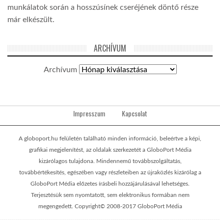
munkálatok során a hosszúsínek cseréjének döntő része
már elkészült.
ARCHÍVUM
Archívum
Impresszum
Kapcsolat
A globoport.hu felületén található minden információ, beleértve a képi,
grafikai megjelenítést, az oldalak szerkezetét a GloboPort Média
kizárólagos tulajdona. Mindennemű továbbszolgáltatás,
továbbértékesítés, egészében vagy részleteiben az újraközlés kizárólag a
GloboPort Média előzetes írásbeli hozzájárulásával lehetséges.
Terjesztésük sem nyomtatott, sem elektronikus formában nem
megengedett. Copyright© 2008-2017 GloboPort Média