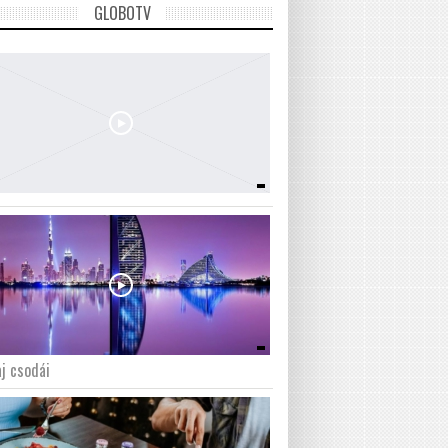
GLOBOTV
j csodái