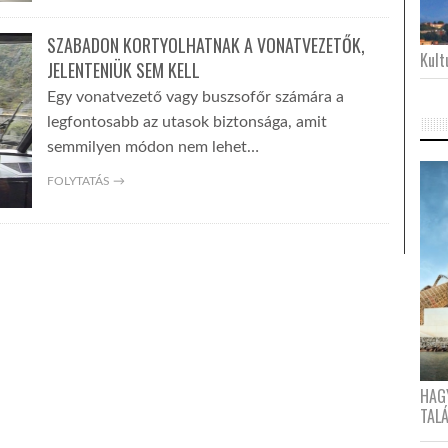
SZABADON KORTYOLHATNAK A VONATVEZETŐK,
Kultu
JELENTENIÜK SEM KELL
Egy vonatvezető vagy buszsofőr számára a
legfontosabb az utasok biztonsága, amit
semmilyen módon nem lehet…
FOLYTATÁS →
HAG
TAL