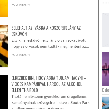
FOLYTATÁS →
BELEHALT AZ IVÁSBA A KOSZORÚSLÁNY AZ
ESKÜVŐN
Egy kínai esküvőn egy lány olyan sokat ivott,
hogy az orvosok nem tudták megmenteni az…
FOLYTATÁS →
ELKEZDEK INNI, HOGY ABBA TUDJAM HAGYNI –
VICCES KAMPÁNNYAL HARCOL AZ ALKOHOL
ELLEN THAIFÖLD
Duba
Tisztán emlékszem gyerekkorom drogellenes
kampányainak szövegeire, illetve a South Park
kultikus mondatára: „A drog az…