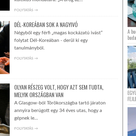
FOLYTATÁS →
DÉL-KOREÁBAN SOK A NAGYIVÓ
A bu
Négyből egy férfi „magas kockázatú ivást”
buda
folytat Dél-Koreában - derül ki egy
tanulmányból.
FOLYTATÁS →
OLYAN RÉSZEG VOLT, HOGY AZT SEM TUDTA,
EGY
MELYIK ORSZÁGBAN VAN
FEJL
A Glasgow-ból Törökországba tartó járaton
annyira berúgott egy 34 éves utas, hogy a
gépnek le…
FOLYTATÁS →