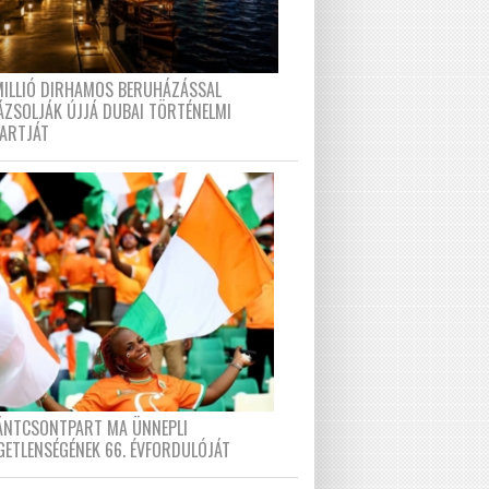
MILLIÓ DIRHAMOS BERUHÁZÁSSAL
ÁZSOLJÁK ÚJJÁ DUBAI TÖRTÉNELMI
PARTJÁT
FÁNTCSONTPART MA ÜNNEPLI
GETLENSÉGÉNEK 66. ÉVFORDULÓJÁT