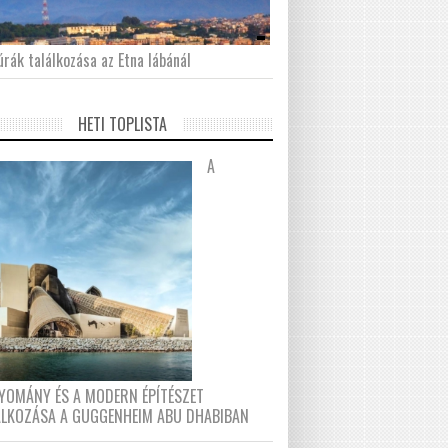
́rák találkozása az Etna lábánál
HETI TOPLISTA
A
YOMÁNY ÉS A MODERN ÉPÍTÉSZET
ÁLKOZÁSA A GUGGENHEIM ABU DHABIBAN