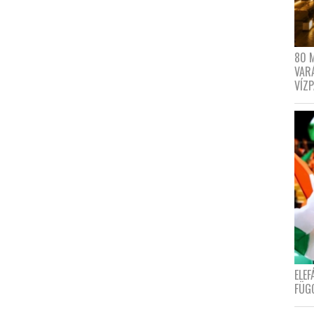
80 
VAR
VÍZ
ELE
FÜG