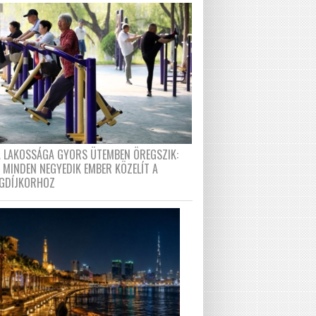
A LAKOSSÁGA GYORS ÜTEMBEN ÖREGSZIK:
 MINDEN NEGYEDIK EMBER KÖZELÍT A
GDÍJKORHOZ