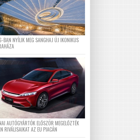
6-BAN NYÍLIK MEG SANGHAJ ÚJ IKONIKUS
RAHÁZA
ÍNAI AUTÓGYÁRTÓK ELŐSZÖR MEGELŐZTÉK
N RIVÁLISAIKAT AZ EU PIACÁN