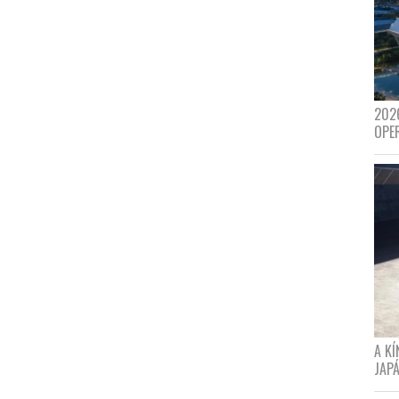
202
OPE
A K
JAPÁ