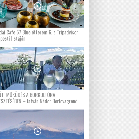
dai Cafe 57 Blue étterem 6. a Tripadvisor
pesti listáján
ÜTTMŰKÖDÉS A BORKULTÚRA
ESZTÉSÉBEN – István Nádor Borlovagrend