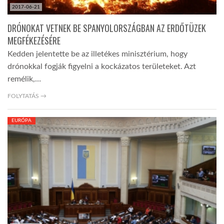
2017-06-21
DRÓNOKAT VETNEK BE SPANYOLORSZÁGBAN AZ ERDŐTÜZEK
MEGFÉKEZÉSÉRE
Kedden jelentette be az illetékes minisztérium, hogy
drónokkal fogják figyelni a kockázatos területeket. Azt
remélik,…
FOLYTATÁS →
EURÓPA