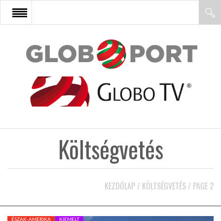
FŐOLDAL
AFRIKA
EURÓPA
Költségvetés
ÁZSIA
ÉSZAK-AMERIKA
KEZDŐLAP
/
KÖLTSÉGVETÉS
/
PAGE 2
LATIN-AMERIKA
ÉSZAK-AMERIKA
KIEMELT