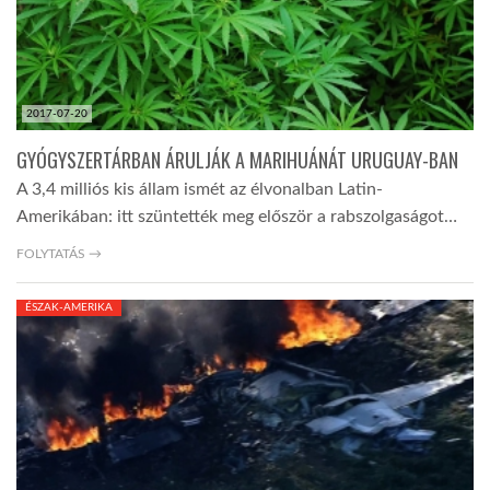
2017-07-20
GYÓGYSZERTÁRBAN ÁRULJÁK A MARIHUÁNÁT URUGUAY-BAN
A 3,4 milliós kis állam ismét az élvonalban Latin-
Amerikában: itt szüntették meg először a rabszolgaságot…
FOLYTATÁS →
ÉSZAK-AMERIKA