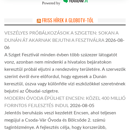
Powered by
FRISS HÍREK A GLOBOTV-TŐL
VESZÉLYES PRÓBÁLKOZÁSOK A SZIGETEN: SOKAN A
DUNÁN ÁT AKARNAK BEJUTNI A FESZTIVÁLRA
2026-08-
06
A Sziget Fesztivál minden évben több százezer látogatót
vonz, azonban nem mindenki a hivatalos bejáratokon
keresztül próbál eljutni a rendezvény területére. A szervezők
szerint évről évre előfordul, hogy egyesek a Dunán
keresztül, úszva vagy különféle vízi eszközökkel szeretnének
bejutni az Óbudai-szigetre.
MODERN ÓVODA ÉPÜLHET ENCSEN: KÖZEL 400 MILLIÓ
FORINTOS FEJLESZTÉS INDUL
2026-08-05
Jelentős beruházás veszi kezdetét Encsen, ahol teljesen
megújul a Csoda-Vár Óvoda és Bölcsőde 2. számú
tagintézménye. A fejlesztés célja, hogy korszerűbb,