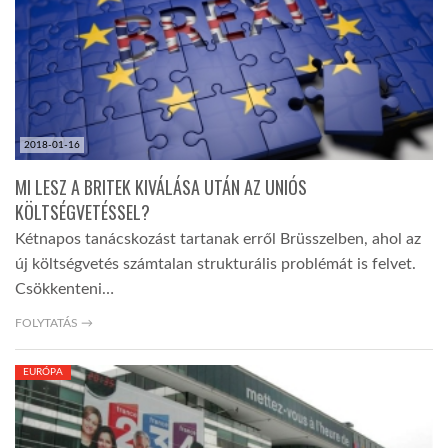
LATIMO.HU
GLOBOBOOK
2018-01-16
MI LESZ A BRITEK KIVÁLÁSA UTÁN AZ UNIÓS
KÖLTSÉGVETÉSSEL?
Kétnapos tanácskozást tartanak erről Brüsszelben, ahol az
új költségvetés számtalan strukturális problémát is felvet.
Csökkenteni…
FOLYTATÁS →
EURÓPA