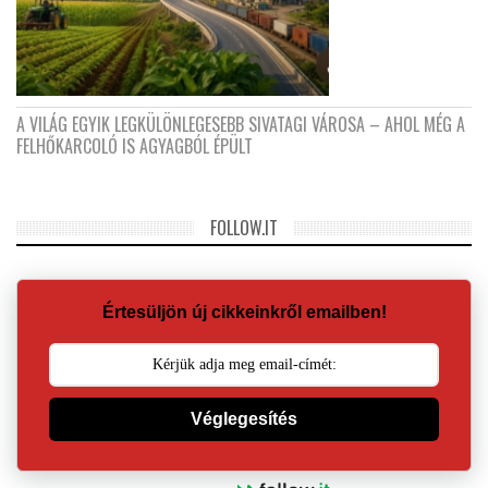
A VILÁG EGYIK LEGKÜLÖNLEGESEBB SIVATAGI VÁROSA – AHOL MÉG A
FELHŐKARCOLÓ IS AGYAGBÓL ÉPÜLT
FOLLOW.IT
Értesüljön új cikkeinkről emailben!
Véglegesítés