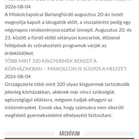
2026-08-04
A Miskolctapolcai Barlangfürdő augusztus 20-án ismét
megnyitja kapuit a látogatók előtt, a visszatérést pedig egy
négynapos rendezvénysorozattal ünnepli. Augusztus 20. és
23. között a fürdő előtti sétányon koncertek, élőzenei
fellépések és szórakoztató programok várják az
érdeklődőket.
TÖBB MINT 320 KISGYERMEK REKEDT A
KÓRHÁZAKBAN – MISKOLCON IS SÚLYOS A HELYZET
2026-08-04
Országszerte több mint 320 olyan kisgyermek tartózkodik
jelenleg kórházakban, akiknek már nincs szükségük
egészségügyi ellátásra, mégsem tudják elhagyni az
intézményeket. Ennek oka, hogy számukra nem sikerült
megfelelő gyermekvédelmi elhelyezést biztosítani.
ARCHÍVUM