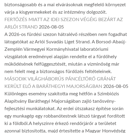
biztonságosabb és a mai elvárásoknak megfelelő környezet
várja a kisgyermekeket és az intézmény dolgozóit.
FERTŐZÉS MIATT AZ IDEI SZEZON VÉGÉIG BEZÁRT AZ
ARLÓI STRAND
2026-08-05
A 2026-os fürdési szezon hátralévő részében nem fogadhat
látogatókat az Arlói Suvadás Liget Strand. A Borsod-Abaúj-
Zemplén Vármegyei Kormányhivatal laboratóriumi
vizsgálatok eredményei alapján rendelte el a fürdőhely
működésének felfüggesztését, miután a vízminőség már
nem felelt meg a biztonságos fürdőzés feltételeinek.
MÁSODIK VILÁGHÁBORÚS PÁNCÉLTÖRŐ GRÁNÁT
KERÜLT ELŐ A BARÁTHEGYI MAJORSÁGBAN
2026-08-05
Különleges esemény szakította meg hétfőn a Szimbiózis
Alapítvány Baráthegyi Majorságában zajló tanösvény-
fejlesztési munkálatokat. Az erdei útszakasz építése során
egy munkagép egy robbanótestnek látszó tárgyat fordított
ki a földből.A helyszínre érkező rendőrjárőr a területet
azonnal biztosította, majd értesítette a Magyar Honvédség