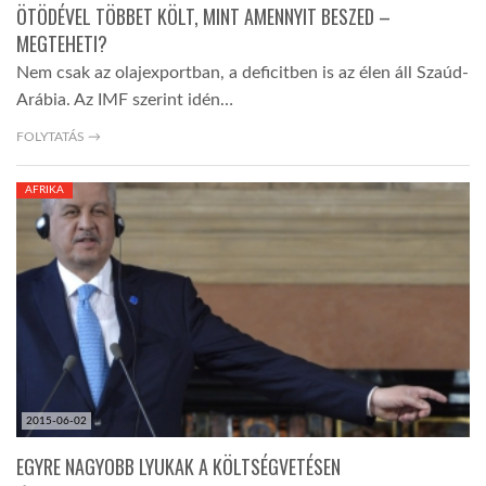
ÖTÖDÉVEL TÖBBET KÖLT, MINT AMENNYIT BESZED –
MEGTEHETI?
Nem csak az olajexportban, a deficitben is az élen áll Szaúd-
Arábia. Az IMF szerint idén…
FOLYTATÁS →
AFRIKA
2015-06-02
EGYRE NAGYOBB LYUKAK A KÖLTSÉGVETÉSEN