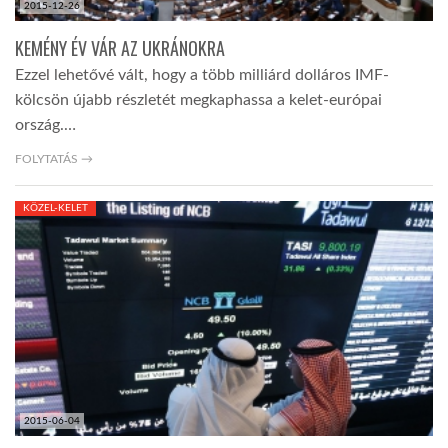
2015-12-26
KEMÉNY ÉV VÁR AZ UKRÁNOKRA
Ezzel lehetővé vált, hogy a több milliárd dolláros IMF-
kölcsön újabb részletét megkaphassa a kelet-európai
ország.…
FOLYTATÁS →
KÖZEL-KELET
2015-06-04