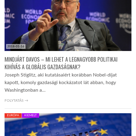
TROPICALMAGAZIN
GLOBOTV
2018-01-16
AFRIKA TUDÁSTÁR
MINDJÁRT DAVOS – MI LEHET A LEGNAGYOBB POLITIKAI
KIHÍVÁS A GLOBÁLIS GAZDASÁGNAK?
A NAP SZÉPE
Joseph Stiglitz, aki kutatásaiért korábban Nobel-díjat
kapott, komoly gazdasági kockázatot lát abban, hogy
Washingtonban a…
LINKTR.EE
FOLYTATÁS →
GLOBOZSARU
EURÓPA
KIEMELT
DOBRAVERO.HU