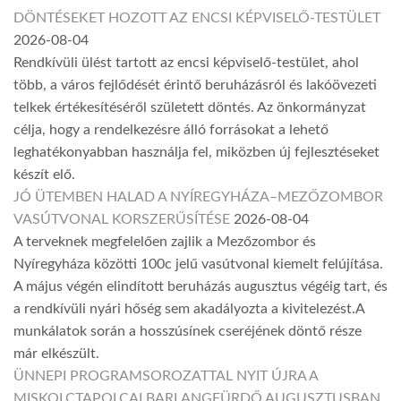
DÖNTÉSEKET HOZOTT AZ ENCSI KÉPVISELŐ-TESTÜLET
2026-08-04
Rendkívüli ülést tartott az encsi képviselő-testület, ahol
több, a város fejlődését érintő beruházásról és lakóövezeti
telkek értékesítéséről született döntés. Az önkormányzat
célja, hogy a rendelkezésre álló forrásokat a lehető
leghatékonyabban használja fel, miközben új fejlesztéseket
készít elő.
JÓ ÜTEMBEN HALAD A NYÍREGYHÁZA–MEZŐZOMBOR
VASÚTVONAL KORSZERŰSÍTÉSE
2026-08-04
A terveknek megfelelően zajlik a Mezőzombor és
Nyíregyháza közötti 100c jelű vasútvonal kiemelt felújítása.
A május végén elindított beruházás augusztus végéig tart, és
a rendkívüli nyári hőség sem akadályozta a kivitelezést.A
munkálatok során a hosszúsínek cseréjének döntő része
már elkészült.
ÜNNEPI PROGRAMSOROZATTAL NYIT ÚJRA A
MISKOLCTAPOLCAI BARLANGFÜRDŐ AUGUSZTUSBAN