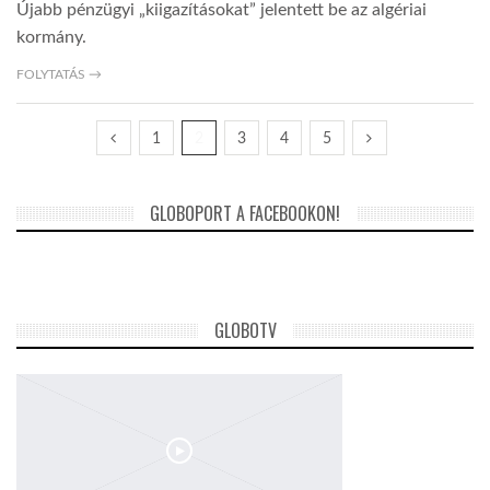
Újabb pénzügyi „kiigazításokat” jelentett be az algériai
kormány.
FOLYTATÁS →
1
2
3
4
5
GLOBOPORT A FACEBOOKON!
GLOBOTV