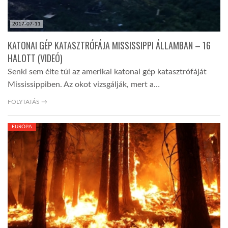
2017-07-11
KATONAI GÉP KATASZTRÓFÁJA MISSISSIPPI ÁLLAMBAN – 16
HALOTT (VIDEÓ)
Senki sem élte túl az amerikai katonai gép katasztrófáját
Mississippiben. Az okot vizsgálják, mert a…
FOLYTATÁS →
EURÓPA