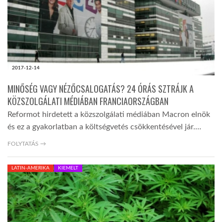
2017-12-14
MINŐSÉG VAGY NÉZŐCSALOGATÁS? 24 ÓRÁS SZTRÁJK A
KÖZSZOLGÁLATI MÉDIÁBAN FRANCIAORSZÁGBAN
Reformot hirdetett a közszolgálati médiában Macron elnök
és ez a gyakorlatban a költségvetés csökkentésével jár.…
FOLYTATÁS →
LATIN-AMERIKA
KIEMELT