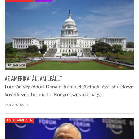
KÖZEL-KELET
AUSZTRÁLIA
A VILÁG ITTHON
2018-01-20
MÉDIA
AZ AMERIKAI ÁLLAM LEÁLLT
Furcsán végződött Donald Trump első elnöki éve: shutdown
következett be, mert a Kongresszus két nagy…
FOLYTATÁS →
GLOBOTV BP
ÉSZAK-AMERIKA
HÍR3D