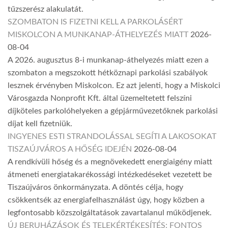
tűzszerész alakulatát.
SZOMBATON IS FIZETNI KELL A PARKOLÁSÉRT
MISKOLCON A MUNKANAP-ÁTHELYEZÉS MIATT
2026-
08-04
A 2026. augusztus 8-i munkanap-áthelyezés miatt ezen a
szombaton a megszokott hétköznapi parkolási szabályok
lesznek érvényben Miskolcon. Ez azt jelenti, hogy a Miskolci
Városgazda Nonprofit Kft. által üzemeltetett felszíni
díjköteles parkolóhelyeken a gépjárművezetőknek parkolási
díjat kell fizetniük.
INGYENES ESTI STRANDOLÁSSAL SEGÍTI A LAKOSOKAT
TISZAÚJVÁROS A HŐSÉG IDEJÉN
2026-08-04
A rendkívüli hőség és a megnövekedett energiaigény miatt
átmeneti energiatakarékossági intézkedéseket vezetett be
Tiszaújváros önkormányzata. A döntés célja, hogy
csökkentsék az energiafelhasználást úgy, hogy közben a
legfontosabb közszolgáltatások zavartalanul működjenek.
ÚJ BERUHÁZÁSOK ÉS TELEKÉRTÉKESÍTÉS: FONTOS