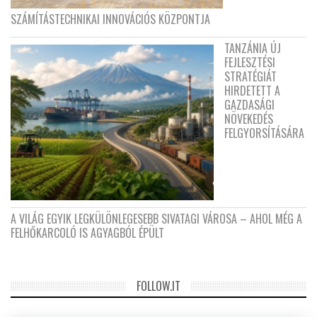
SZÁMÍTÁSTECHNIKAI INNOVÁCIÓS KÖZPONTJA
TANZÁNIA ÚJ
FEJLESZTÉSI
STRATÉGIÁT
HIRDETETT A
GAZDASÁGI
NÖVEKEDÉS
FELGYORSÍTÁSÁRA
A VILÁG EGYIK LEGKÜLÖNLEGESEBB SIVATAGI VÁROSA – AHOL MÉG A
FELHŐKARCOLÓ IS AGYAGBÓL ÉPÜLT
FOLLOW.IT