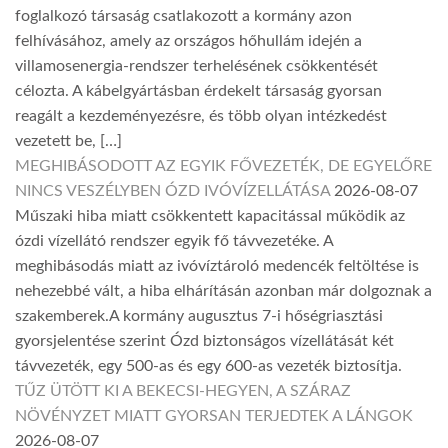
foglalkozó társaság csatlakozott a kormány azon
felhívásához, amely az országos hőhullám idején a
villamosenergia-rendszer terhelésének csökkentését
célozta. A kábelgyártásban érdekelt társaság gyorsan
reagált a kezdeményezésre, és több olyan intézkedést
vezetett be, […]
MEGHIBÁSODOTT AZ EGYIK FŐVEZETÉK, DE EGYELŐRE
NINCS VESZÉLYBEN ÓZD IVÓVÍZELLÁTÁSA
2026-08-07
Műszaki hiba miatt csökkentett kapacitással működik az
ózdi vízellátó rendszer egyik fő távvezetéke. A
meghibásodás miatt az ivóvíztároló medencék feltöltése is
nehezebbé vált, a hiba elhárításán azonban már dolgoznak a
szakemberek.A kormány augusztus 7-i hőségriasztási
gyorsjelentése szerint Ózd biztonságos vízellátását két
távvezeték, egy 500-as és egy 600-as vezeték biztosítja.
TŰZ ÜTÖTT KI A BEKECSI-HEGYEN, A SZÁRAZ
NÖVÉNYZET MIATT GYORSAN TERJEDTEK A LÁNGOK
2026-08-07