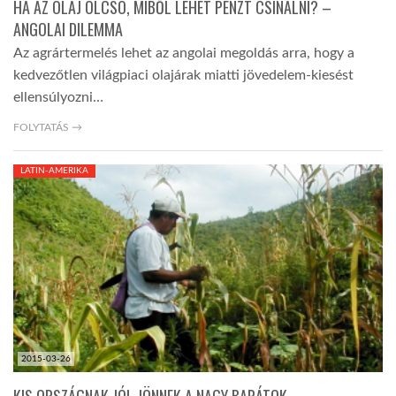
HA AZ OLAJ OLCSÓ, MIBŐL LEHET PÉNZT CSINÁLNI? –
ANGOLAI DILEMMA
Az agrártermelés lehet az angolai megoldás arra, hogy a
kedvezőtlen világpiaci olajárak miatti jövedelem-kiesést
ellensúlyozni…
FOLYTATÁS →
LATIN-AMERIKA
2015-03-26