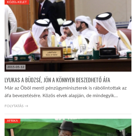
KÖZEL-KELET
TROPICALMAGAZIN
GLOBOTV
AFRIKA TUDÁSTÁR
2015-05-12
A NAP SZÉPE
LYUKAS A BÜDZSÉ, JÖN A KÖNNYEN BESZEDHETŐ ÁFA
Már az Öböl menti pénzügyminiszterek is rábólintottak az
LINKTR.EE
áfa bevezetésére. Közös elvek alapján, de mindegyik…
FOLYTATÁS →
GLOBOZSARU
AFRIKA
DOBRAVERO.HU