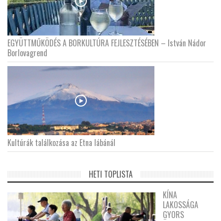
EGYÜTTMŰKÖDÉS A BORKULTÚRA FEJLESZTÉSÉBEN – István Nádor
Borlovagrend
Kultúrák találkozása az Etna lábánál
HETI TOPLISTA
KÍNA
LAKOSSÁGA
GYORS