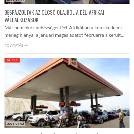
BESPÁJZOLTAK AZ OLCSÓ OLAJBÓL A DÉL-AFRIKAI
VÁLLALKOZÁSOK
Már nem okoz nehézséget Dél-Afrikában a kereskedelmi
mérleg hiánya, a januári magas adatot februárra sikerült…
FOLYTATÁS →
AFRIKA
2015-04-02