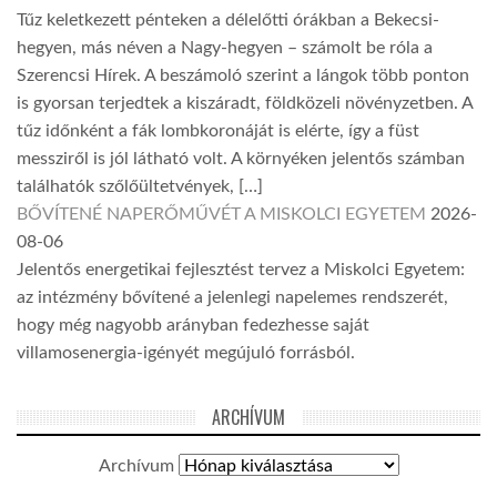
Tűz keletkezett pénteken a délelőtti órákban a Bekecsi-
hegyen, más néven a Nagy-hegyen – számolt be róla a
Szerencsi Hírek. A beszámoló szerint a lángok több ponton
is gyorsan terjedtek a kiszáradt, földközeli növényzetben. A
tűz időnként a fák lombkoronáját is elérte, így a füst
messziről is jól látható volt. A környéken jelentős számban
találhatók szőlőültetvények, […]
BŐVÍTENÉ NAPERŐMŰVÉT A MISKOLCI EGYETEM
2026-
08-06
Jelentős energetikai fejlesztést tervez a Miskolci Egyetem:
az intézmény bővítené a jelenlegi napelemes rendszerét,
hogy még nagyobb arányban fedezhesse saját
villamosenergia-igényét megújuló forrásból.
ARCHÍVUM
Archívum