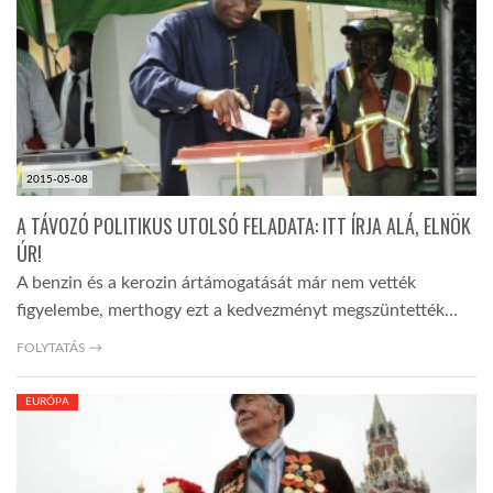
LATIMO.HU
GLOBOBOOK
2015-05-08
A TÁVOZÓ POLITIKUS UTOLSÓ FELADATA: ITT ÍRJA ALÁ, ELNÖK
ÚR!
A benzin és a kerozin ártámogatását már nem vették
figyelembe, merthogy ezt a kedvezményt megszüntették…
FOLYTATÁS →
EURÓPA