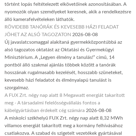
történt lopás feltételezett elkövetőinek azonosításában. A
nyomozók olyan személyeket keresnek, akik a rendelkezésre
álló kamerafelvételeken láthatók.
RÖVIDEBB TANÓRÁK ÉS KEVESEBB HÁZI FELADAT
JÖHET AZ ALSÓ TAGOZATON
2026-08-08
Új javaslatcsomaggal alakítaná gyermekközpontúbbá az
alsó tagozatos oktatást az Oktatási és Gyermekügyi
Minisztérium. A „Legyen élmény a tanulás!” című, 14
pontból álló szakmai ajánlás többek között a tanórák
hosszának rugalmasabb kezelését, hosszabb szüneteket,
kevesebb házi feladatot és élményalapú tanulást is
szorgalmaz.
A FUX Zrt. négy nap alatt 8 Megawatt energiát takarított
meg - A társadalmi felelősségvállalás fontos a
kábelgyártásban érdekelt cég számára
2026-08-08
A miskolci székhelyű FUX Zrt. négy nap alatt 8,32 MWh
villamos energiát takarított meg a kormány felhívásához
csatlakozva. A szabad és szigetelt vezetékek gyártásával