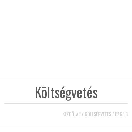
KÖZEL-KELET
AUSZTRÁLIA
A VILÁG ITTHON
MÉDIA
Költségvetés
GLOBOTV BP
KEZDŐLAP
/
KÖLTSÉGVETÉS
/
PAGE 3
HÍR3D