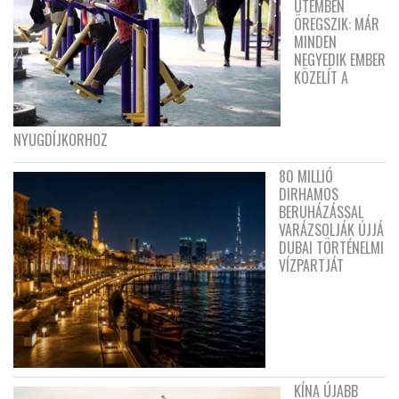
ÜTEMBEN
ÖREGSZIK: MÁR
MINDEN
NEGYEDIK EMBER
KÖZELÍT A
NYUGDÍJKORHOZ
80 MILLIÓ
DIRHAMOS
BERUHÁZÁSSAL
VARÁZSOLJÁK ÚJJÁ
DUBAI TÖRTÉNELMI
VÍZPARTJÁT
KÍNA ÚJABB