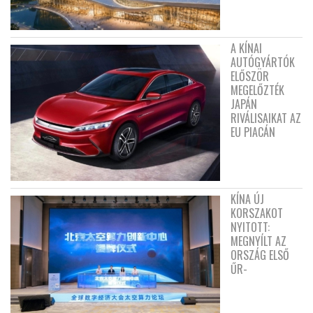
A KÍNAI
AUTÓGYÁRTÓK
ELŐSZÖR
MEGELŐZTÉK
JAPÁN
RIVÁLISAIKAT AZ
EU PIACÁN
KÍNA ÚJ
KORSZAKOT
NYITOTT:
MEGNYÍLT AZ
ORSZÁG ELSŐ
ŰR-