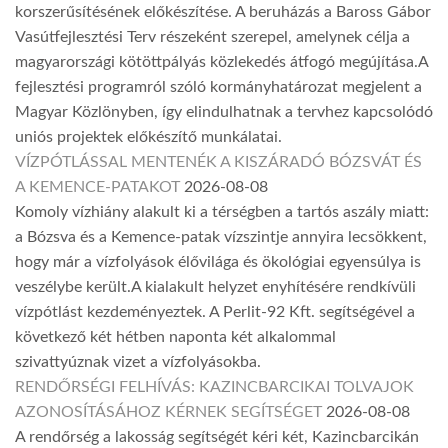
korszerűsítésének előkészítése. A beruházás a Baross Gábor
Vasútfejlesztési Terv részeként szerepel, amelynek célja a
magyarországi kötöttpályás közlekedés átfogó megújítása.A
fejlesztési programról szóló kormányhatározat megjelent a
Magyar Közlönyben, így elindulhatnak a tervhez kapcsolódó
uniós projektek előkészítő munkálatai.
VÍZPÓTLÁSSAL MENTENÉK A KISZÁRADÓ BÓZSVÁT ÉS
A KEMENCE-PATAKOT
2026-08-08
Komoly vízhiány alakult ki a térségben a tartós aszály miatt:
a Bózsva és a Kemence-patak vízszintje annyira lecsökkent,
hogy már a vízfolyások élővilága és ökológiai egyensúlya is
veszélybe került.A kialakult helyzet enyhítésére rendkívüli
vízpótlást kezdeményeztek. A Perlit-92 Kft. segítségével a
következő két hétben naponta két alkalommal
szivattyúznak vizet a vízfolyásokba.
RENDŐRSÉGI FELHÍVÁS: KAZINCBARCIKAI TOLVAJOK
AZONOSÍTÁSÁHOZ KÉRNEK SEGÍTSÉGET
2026-08-08
A rendőrség a lakosság segítségét kéri két, Kazincbarcikán