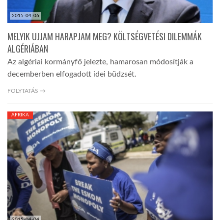
2015-04-06
MELYIK UJJAM HARAPJAM MEG? KÖLTSÉGVETÉSI DILEMMÁK
ALGÉRIÁBAN
Az algériai kormányfő jelezte, hamarosan módosítják a
decemberben elfogadott idei büdzsét.
FOLYTATÁS →
AFRIKA
2015-04-04