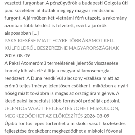
vezetett furgonban.A pénzügyőrök a budapesti Golgota úti
piac közelében állítottak meg egy magyar rendszámú
furgont. A járműben két vietnámi férfi utazott, a rakomány
azonban több kérdést is felvetett, ezért a járőrök
alaposabban […]
PAKS KIESÉSE MIATT EGYRE TÖBB ÁRAMOT KELL
KÜLFÖLDRŐL BESZEREZNIE MAGYARORSZÁGNAK
2026-08-09
A Paksi Atomerőmű termelésének jelentős visszaesése
komoly kihívás elé állítja a magyar villamosenergia-
rendszert. A Duna rendkívül alacsony vízállása miatt az
erőmű teljesítménye jelentősen csökkent, miközben a nyári
hőség miatt továbbra is magas az ország áramigénye. A
kieső paksi kapacitást több forrásból próbálják pótolni.
JELENTŐS VASÚTI FEJLESZTÉS JÖHET MISKOLCON,
MEGKEZDŐDHET AZ ELŐKÉSZÍTÉS
2026-08-09
Újabb fontos lépés történhet a miskolci vasúti közlekedés
fejlesztése érdekében: megkezdődhet a miskolci fővonal