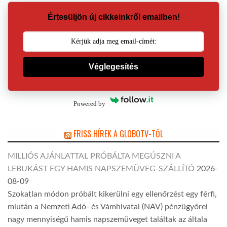
Értesüljön új cikkeinkről emailben!
Véglegesítés
Powered by
FRISS HÍREK A GLOBOTV-TŐL
MILLIÓS AJÁNLATTAL PRÓBÁLTA MEGÚSZNI A
LEBUKÁST EGY HAMIS NAPSZEMÜVEG-SZÁLLÍTÓ
2026-
08-09
Szokatlan módon próbált kikerülni egy ellenőrzést egy férfi,
miután a Nemzeti Adó- és Vámhivatal (NAV) pénzügyőrei
nagy mennyiségű hamis napszemüveget találtak az általa