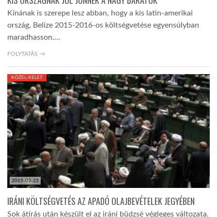
KIS ORSZÁGNAK JÓL JÖNNEK A NAGY BARÁTOK
Kínának is szerepe lesz abban, hogy a kis latin-amerikai
ország, Belize 2015-2016-os költségvetése egyensúlyban
maradhasson.…
FOLYTATÁS →
KÖZEL-KELET
2015-03-22
IRÁNI KÖLTSÉGVETÉS AZ APADÓ OLAJBEVÉTELEK JEGYÉBEN
Sok átírás után készült el az iráni büdzsé végleges változata.