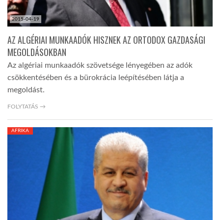
2015-04-19
AZ ALGÉRIAI MUNKAADÓK HISZNEK AZ ORTODOX GAZDASÁGI
MEGOLDÁSOKBAN
Az algériai munkaadók szövetsége lényegében az adók
csökkentésében és a bürokrácia leépítésében látja a
megoldást.
FOLYTATÁS →
AFRIKA