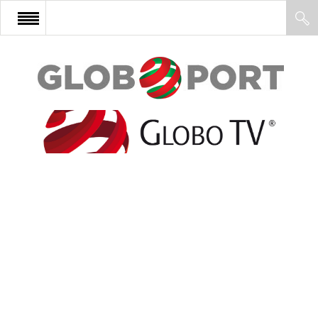
FŐOLDAL
AFRIKA
EURÓPA
ÁZSIA
ÉSZAK-AMERIKA
LATIN-AMERIKA