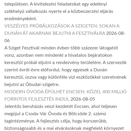
településen. A kivitelezési feladatokat egy edelényi
székhelyű vállalkozás nyerte el a közbeszerzési eljárás
eredményeként.
VESZÉLYES PRÓBÁLKOZÁSOK A SZIGETEN: SOKAN A
DUNÁN ÁT AKARNAK BEJUTNI A FESZTIVÁLRA
2026-08-
06
A Sziget Fesztivál minden évben több százezer látogatót
vonz, azonban nem mindenki a hivatalos bejáratokon
keresztül próbál eljutni a rendezvény területére. A szervezők
szerint évről évre előfordul, hogy egyesek a Dunán
keresztül, úszva vagy különféle vízi eszközökkel szeretnének
bejutni az Óbudai-szigetre.
MODERN ÓVODA ÉPÜLHET ENCSEN: KÖZEL 400 MILLIÓ
FORINTOS FEJLESZTÉS INDUL
2026-08-05
Jelentős beruházás veszi kezdetét Encsen, ahol teljesen
megújul a Csoda-Vár Óvoda és Bölcsőde 2. számú
tagintézménye. A fejlesztés célja, hogy korszerűbb,
biztonságosabb és a mai elvárásoknak megfelelő környezet