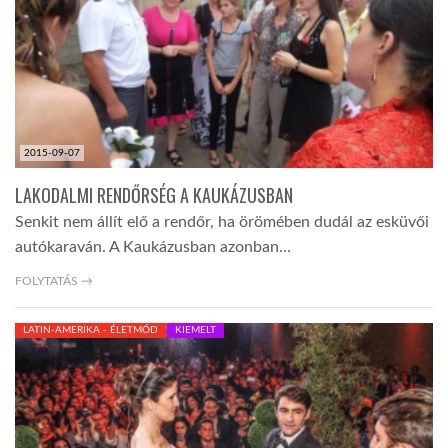
TROPICALMAGAZIN
GLOBOTV
2015-09-07
AFRIKA TUDÁSTÁR
LAKODALMI RENDŐRSÉG A KAUKÁZUSBAN
Senkit nem állít elő a rendőr, ha örömében dudál az esküvői
A NAP SZÉPE
autókaraván. A Kaukázusban azonban…
FOLYTATÁS →
LINKTR.EE
LATIN-AMERIKA - ÉLETMÓD
KIEMELT
GLOBOZSARU
DOBRAVERO.HU