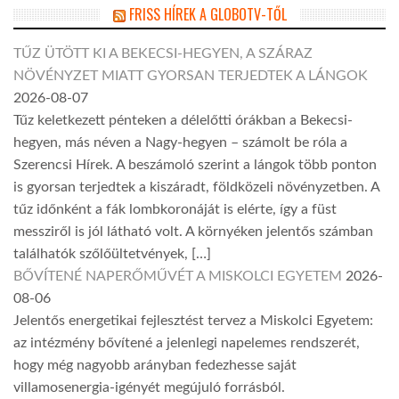
FRISS HÍREK A GLOBOTV-TŐL
TŰZ ÜTÖTT KI A BEKECSI-HEGYEN, A SZÁRAZ
NÖVÉNYZET MIATT GYORSAN TERJEDTEK A LÁNGOK
2026-08-07
Tűz keletkezett pénteken a délelőtti órákban a Bekecsi-
hegyen, más néven a Nagy-hegyen – számolt be róla a
Szerencsi Hírek. A beszámoló szerint a lángok több ponton
is gyorsan terjedtek a kiszáradt, földközeli növényzetben. A
tűz időnként a fák lombkoronáját is elérte, így a füst
messziről is jól látható volt. A környéken jelentős számban
találhatók szőlőültetvények, […]
BŐVÍTENÉ NAPERŐMŰVÉT A MISKOLCI EGYETEM
2026-
08-06
Jelentős energetikai fejlesztést tervez a Miskolci Egyetem:
az intézmény bővítené a jelenlegi napelemes rendszerét,
hogy még nagyobb arányban fedezhesse saját
villamosenergia-igényét megújuló forrásból.