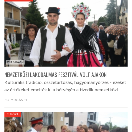
KÖZEL-KELET
AUSZTRÁLIA
A VILÁG ITTHON
2017-06-19
MÉDIA
NEMZETKÖZI LAKODALMAS FESZTIVÁL VOLT AJAKON
Kulturális tradíció, összetartozás, hagyományőrzés - ezeket
az értékeket emelték ki a hétvégén a tizedik nemzetközi…
FOLYTATÁS →
GLOBOTV BP
EURÓPA
HÍR3D