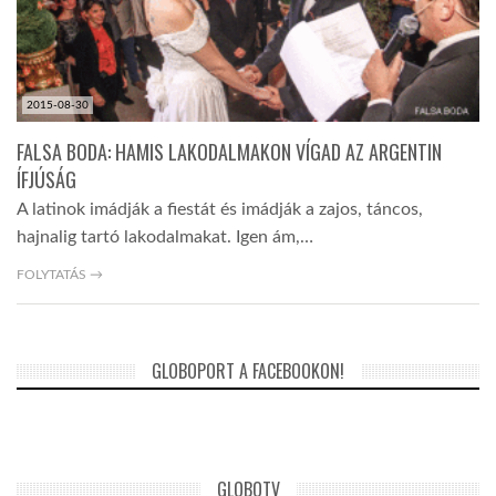
LATIMO.HU
2015-08-30
GLOBOBOOK
FALSA BODA: HAMIS LAKODALMAKON VÍGAD AZ ARGENTIN
ÍFJÚSÁG
A latinok imádják a fiestát és imádják a zajos, táncos,
hajnalig tartó lakodalmakat. Igen ám,…
FOLYTATÁS →
GLOBOPORT A FACEBOOKON!
GLOBOTV