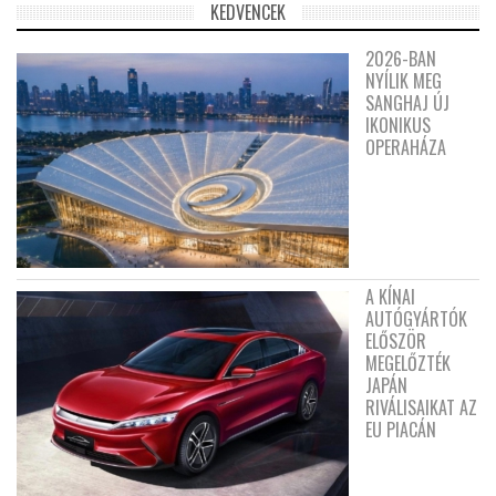
KEDVENCEK
2026-BAN
NYÍLIK MEG
SANGHAJ ÚJ
IKONIKUS
OPERAHÁZA
A KÍNAI
AUTÓGYÁRTÓK
ELŐSZÖR
MEGELŐZTÉK
JAPÁN
RIVÁLISAIKAT AZ
EU PIACÁN