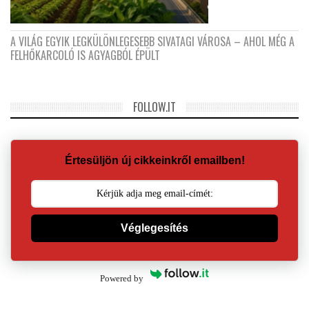
A VILÁG EGYIK LEGKÜLÖNLEGESEBB SIVATAGI VÁROSA – AHOL MÉG A
FELHŐKARCOLÓ IS AGYAGBÓL ÉPÜLT
FOLLOW.IT
Értesüljön új cikkeinkről emailben!
Véglegesítés
Powered by