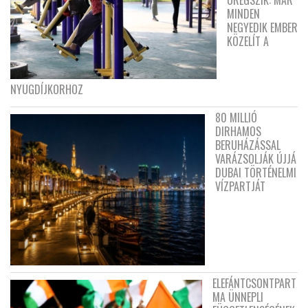
ÖREGSZIK: MÁR
MINDEN
NEGYEDIK EMBER
KÖZELÍT A
NYUGDÍJKORHOZ
80 MILLIÓ
DIRHAMOS
BERUHÁZÁSSAL
VARÁZSOLJÁK ÚJJÁ
DUBAI TÖRTÉNELMI
VÍZPARTJÁT
ELEFÁNTCSONTPART
MA ÜNNEPLI