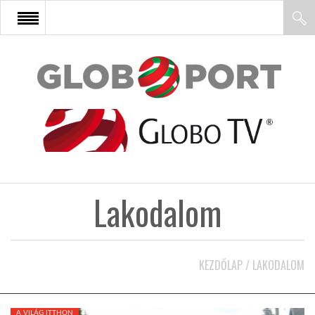
FŐOLDAL
AFRIKA
EURÓPA
Lakodalom
ÁZSIA
ÉSZAK-AMERIKA
KEZDŐLAP
/
LAKODALOM
LATIN-AMERIKA
A VILÁG ITTHON