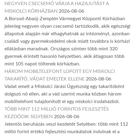
NEGYVEN CSECSEMŐ VÁRJA A HAZAJUTÁST A
MISKOLCI KÓRHÁZBAN
2026-08-06
A Borsod-Abaúj-Zemplén Vármegyei Központi Kórházban
jelenleg negyven olyan csecsemő tartózkodik, akik egészségi
állapotuk alapján már elhagyhatnák az intézményt, azonban
családi vagy gyermekvédelmi okok miatt továbbra is kórházi
ellátásban maradnak. Országos szinten több mint 320
gyermek érintett hasonló helyzetben, akik átlagosan több
mint 105 napot töltenek kórházban.
HÁROM MOBILTELEFONT LOPOTT EGY MISKOLCI
TAKARÍTÓ, VÁDAT EMELTEK ELLENE
2026-08-06
Vádat emelt a Miskolci Járási Ügyészség egy takarítóként
dolgozó nő ellen, aki a vád szerint munka közben három
mobiltelefont tulajdonított el egy miskolci irodaházból.
TÖBB MINT 112 MILLIÓ FORINTOS FEJLESZTÉS
KEZDŐDIK SELYEBEN
2026-08-06
Jelentős beruházás veszi kezdetét Selyében: több mint 112
millió forint értékű fejlesztési munkálatok indulnak el a