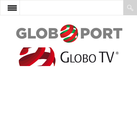
FŐOLDAL
AFRIKA
EURÓPA
ÁZSIA
ÉSZAK-AMERIKA
LATIN-AMERIKA