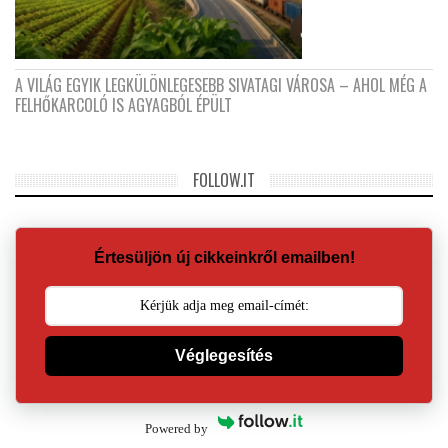
A VILÁG EGYIK LEGKÜLÖNLEGESEBB SIVATAGI VÁROSA – AHOL MÉG A
FELHŐKARCOLÓ IS AGYAGBÓL ÉPÜLT
FOLLOW.IT
Értesüljön új cikkeinkről emailben!
Véglegesítés
Powered by