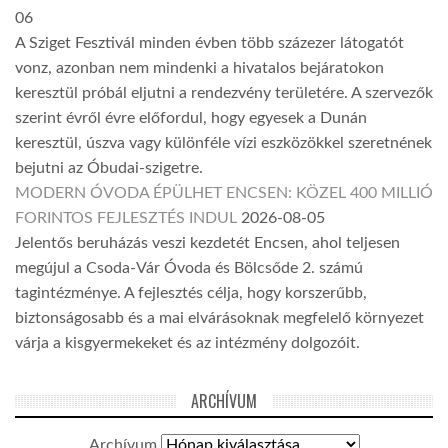
06
A Sziget Fesztivál minden évben több százezer látogatót
vonz, azonban nem mindenki a hivatalos bejáratokon
keresztül próbál eljutni a rendezvény területére. A szervezők
szerint évről évre előfordul, hogy egyesek a Dunán
keresztül, úszva vagy különféle vízi eszközökkel szeretnének
bejutni az Óbudai-szigetre.
MODERN ÓVODA ÉPÜLHET ENCSEN: KÖZEL 400 MILLIÓ
FORINTOS FEJLESZTÉS INDUL
2026-08-05
Jelentős beruházás veszi kezdetét Encsen, ahol teljesen
megújul a Csoda-Vár Óvoda és Bölcsőde 2. számú
tagintézménye. A fejlesztés célja, hogy korszerűbb,
biztonságosabb és a mai elvárásoknak megfelelő környezet
várja a kisgyermekeket és az intézmény dolgozóit.
ARCHÍVUM
Archívum