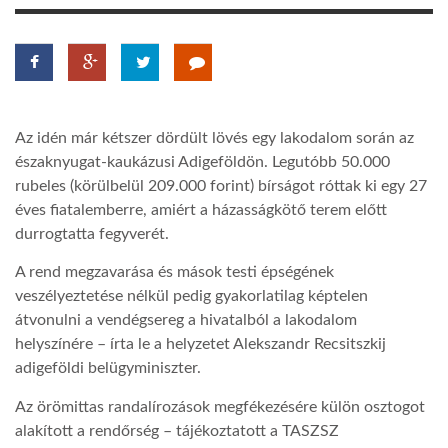
LATIMO.HU
GLOBOBOOK
Az idén már kétszer dördült lövés egy lakodalom során az
északnyugat-kaukázusi Adigeföldön. Legutóbb 50.000
rubeles (körülbelül 209.000 forint) bírságot róttak ki egy 27
éves fiatalemberre, amiért a házasságkötő terem előtt
durrogtatta fegyverét.
A rend megzavarása és mások testi épségének
veszélyeztetése nélkül pedig gyakorlatilag képtelen
átvonulni a vendégsereg a hivatalból a lakodalom
helyszínére – írta le a helyzetet Alekszandr Recsitszkij
adigeföldi belügyminiszter.
Az örömittas randalírozások megfékezésére külön osztogot
alakított a rendőrség – tájékoztatott a TASZSZ