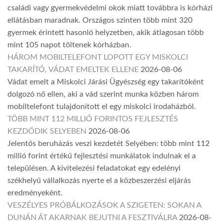
családi vagy gyermekvédelmi okok miatt továbbra is kórházi
ellátásban maradnak. Országos szinten több mint 320
gyermek érintett hasonló helyzetben, akik átlagosan több
mint 105 napot töltenek kórházban.
HÁROM MOBILTELEFONT LOPOTT EGY MISKOLCI
TAKARÍTÓ, VÁDAT EMELTEK ELLENE
2026-08-06
Vádat emelt a Miskolci Járási Ügyészség egy takarítóként
dolgozó nő ellen, aki a vád szerint munka közben három
mobiltelefont tulajdonított el egy miskolci irodaházból.
TÖBB MINT 112 MILLIÓ FORINTOS FEJLESZTÉS
KEZDŐDIK SELYEBEN
2026-08-06
Jelentős beruházás veszi kezdetét Selyében: több mint 112
millió forint értékű fejlesztési munkálatok indulnak el a
településen. A kivitelezési feladatokat egy edelényi
székhelyű vállalkozás nyerte el a közbeszerzési eljárás
eredményeként.
VESZÉLYES PRÓBÁLKOZÁSOK A SZIGETEN: SOKAN A
DUNÁN ÁT AKARNAK BEJUTNI A FESZTIVÁLRA
2026-08-