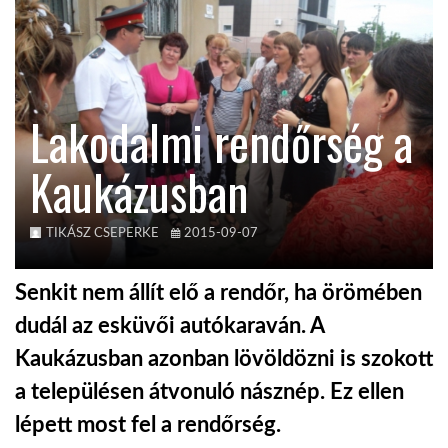
TROPICALMAGAZIN
GLOBOTV
Lakodalmi rendőrség a
Kaukázusban
AFRIKA TUDÁSTÁR
A NAP SZÉPE
TIKÁSZ CSEPERKE
2015-09-07
Senkit nem állít elő a rendőr, ha örömében
LINKTR.EE
dudál az esküvői autókaraván. A
Kaukázusban azonban lövöldözni is szokott
GLOBOZSARU
a településen átvonuló násznép. Ez ellen
lépett most fel a rendőrség.
DOBRAVERO.HU