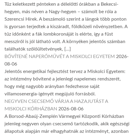
Tűz keletkezett pénteken a délelőtti órákban a Bekecsi-
hegyen, más néven a Nagy-hegyen – számolt be róla a
Szerencsi Hírek. A beszámoló szerint a lángok több ponton
is gyorsan terjedtek a kiszáradt, földközeli növényzetben. A
tűz időnként a fák lombkoronáját is elérte, így a füst
messziről is jól látható volt. A környéken jelentős számban
találhatók szőlőültetvények, […]
BŐVÍTENÉ NAPERŐMŰVÉT A MISKOLCI EGYETEM
2026-
08-06
Jelentős energetikai fejlesztést tervez a Miskolci Egyetem:
az intézmény bővítené a jelenlegi napelemes rendszerét,
hogy még nagyobb arányban fedezhesse saját
villamosenergia-igényét megújuló forrásból.
NEGYVEN CSECSEMŐ VÁRJA A HAZAJUTÁST A
MISKOLCI KÓRHÁZBAN
2026-08-06
A Borsod-Abaúj-Zemplén Vármegyei Központi Kórházban
jelenleg negyven olyan csecsemő tartózkodik, akik egészségi
állapotuk alapján már elhagyhatnák az intézményt, azonban