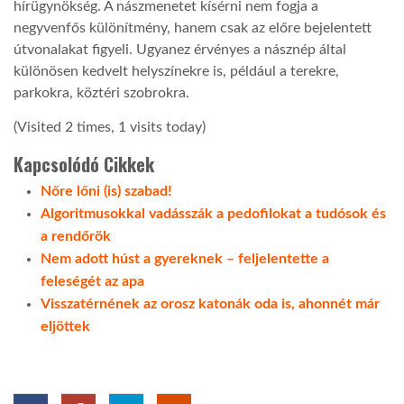
hírügynökség. A nászmenetet kísérni nem fogja a
negyvenfős különítmény, hanem csak az előre bejelentett
útvonalakat figyeli. Ugyanez érvényes a násznép által
különösen kedvelt helyszínekre is, például a terekre,
parkokra, köztéri szobrokra.
(Visited 2 times, 1 visits today)
Kapcsolódó Cikkek
Nőre lőni (is) szabad!
Algoritmusokkal vadásszák a pedofilokat a tudósok és
a rendőrök
Nem adott húst a gyereknek – feljelentette a
feleségét az apa
Visszatérnének az orosz katonák oda is, ahonnét már
eljöttek