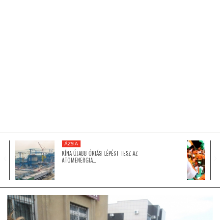
KÖZEL-KELET
AUSZTRÁLIA
A VILÁG ITTHON
MÉDIA
ÁZSIA
KÍNA ÚJABB ÓRIÁSI LÉPÉST TESZ AZ
ATOMENERGIA…
GLOBOTV BP
HÍR3D