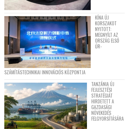
KÍNA ÚJ
KORSZAKOT
NYITOTT:
MEGNYÍLT AZ
ORSZÁG ELSŐ
ŰR-
SZÁMÍTÁSTECHNIKAI INNOVÁCIÓS KÖZPONTJA
TANZÁNIA ÚJ
FEJLESZTÉSI
STRATÉGIÁT
HIRDETETT A
GAZDASÁGI
NÖVEKEDÉS
FELGYORSÍTÁSÁRA