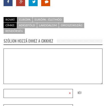
ROVAT:
EURÓPA
EURÓPA - ÉLETMÓD
CÍMKE:
ADIGEFÖLD
LAKODALOM
OROSZORSZÁG
RENDŐRSÉG
SZÓLJON HOZZÁ EHHEZ A CIKKHEZ
*
NÉV