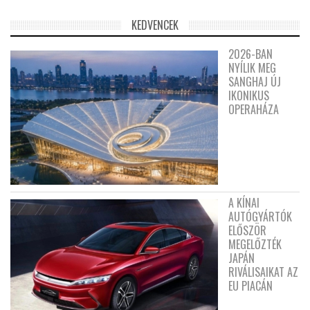
KEDVENCEK
2026-BAN
NYÍLIK MEG
SANGHAJ ÚJ
IKONIKUS
OPERAHÁZA
A KÍNAI
AUTÓGYÁRTÓK
ELŐSZÖR
MEGELŐZTÉK
JAPÁN
RIVÁLISAIKAT AZ
EU PIACÁN