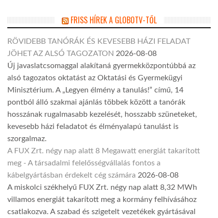
FRISS HÍREK A GLOBOTV-TŐL
RÖVIDEBB TANÓRÁK ÉS KEVESEBB HÁZI FELADAT
JÖHET AZ ALSÓ TAGOZATON
2026-08-08
Új javaslatcsomaggal alakítaná gyermekközpontúbbá az
alsó tagozatos oktatást az Oktatási és Gyermekügyi
Minisztérium. A „Legyen élmény a tanulás!” című, 14
pontból álló szakmai ajánlás többek között a tanórák
hosszának rugalmasabb kezelését, hosszabb szüneteket,
kevesebb házi feladatot és élményalapú tanulást is
szorgalmaz.
A FUX Zrt. négy nap alatt 8 Megawatt energiát takarított
meg - A társadalmi felelősségvállalás fontos a
kábelgyártásban érdekelt cég számára
2026-08-08
A miskolci székhelyű FUX Zrt. négy nap alatt 8,32 MWh
villamos energiát takarított meg a kormány felhívásához
csatlakozva. A szabad és szigetelt vezetékek gyártásával