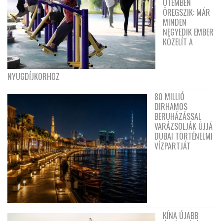
ÜTEMBEN
ÖREGSZIK: MÁR
MINDEN
NEGYEDIK EMBER
KÖZELÍT A
NYUGDÍJKORHOZ
80 MILLIÓ
DIRHAMOS
BERUHÁZÁSSAL
VARÁZSOLJÁK ÚJJÁ
DUBAI TÖRTÉNELMI
VÍZPARTJÁT
KÍNA ÚJABB