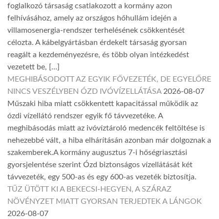
foglalkozó társaság csatlakozott a kormány azon
felhívásához, amely az országos hőhullám idején a
villamosenergia-rendszer terhelésének csökkentését
célozta. A kábelgyártásban érdekelt társaság gyorsan
reagált a kezdeményezésre, és több olyan intézkedést
vezetett be, […]
MEGHIBÁSODOTT AZ EGYIK FŐVEZETÉK, DE EGYELŐRE
NINCS VESZÉLYBEN ÓZD IVÓVÍZELLÁTÁSA
2026-08-07
Műszaki hiba miatt csökkentett kapacitással működik az
ózdi vízellátó rendszer egyik fő távvezetéke. A
meghibásodás miatt az ivóvíztároló medencék feltöltése is
nehezebbé vált, a hiba elhárításán azonban már dolgoznak a
szakemberek.A kormány augusztus 7-i hőségriasztási
gyorsjelentése szerint Ózd biztonságos vízellátását két
távvezeték, egy 500-as és egy 600-as vezeték biztosítja.
TŰZ ÜTÖTT KI A BEKECSI-HEGYEN, A SZÁRAZ
NÖVÉNYZET MIATT GYORSAN TERJEDTEK A LÁNGOK
2026-08-07