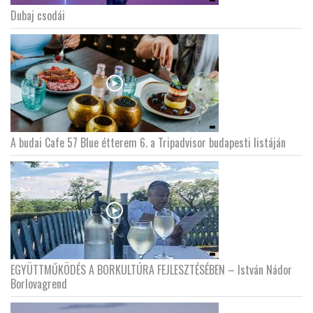
Dubaj csodái
A budai Cafe 57 Blue étterem 6. a Tripadvisor budapesti listáján
EGYÜTTMŰKÖDÉS A BORKULTÚRA FEJLESZTÉSÉBEN – István Nádor
Borlovagrend