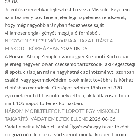
08-06
Jelentős energetikai fejlesztést tervez a Miskolci Egyetem:
az intézmény bővítené a jelenlegi napelemes rendszerét,
hogy még nagyobb arányban fedezhesse saját
villamosenergia-igényét megújuló forrásból.
NEGYVEN CSECSEMŐ VÁRJA A HAZAJUTÁST A
MISKOLCI KÓRHÁZBAN
2026-08-06
A Borsod-Abaúj-Zemplén Vármegyei Központi Kórházban
jelenleg negyven olyan csecsemő tartózkodik, akik egészségi
állapotuk alapján már elhagyhatnák az intézményt, azonban
családi vagy gyermekvédelmi okok miatt továbbra is kórházi
ellátásban maradnak. Országos szinten több mint 320
gyermek érintett hasonló helyzetben, akik átlagosan több
mint 105 napot töltenek kórházban.
HÁROM MOBILTELEFONT LOPOTT EGY MISKOLCI
TAKARÍTÓ, VÁDAT EMELTEK ELLENE
2026-08-06
Vádat emelt a Miskolci Járási Ügyészség egy takarítóként
dolgozó nő ellen, aki a vád szerint munka közben három