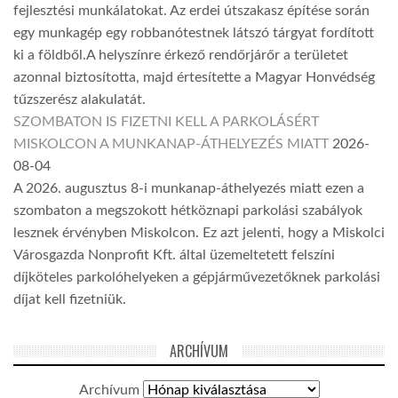
fejlesztési munkálatokat. Az erdei útszakasz építése során
egy munkagép egy robbanótestnek látszó tárgyat fordított
ki a földből.A helyszínre érkező rendőrjárőr a területet
azonnal biztosította, majd értesítette a Magyar Honvédség
tűzszerész alakulatát.
SZOMBATON IS FIZETNI KELL A PARKOLÁSÉRT
MISKOLCON A MUNKANAP-ÁTHELYEZÉS MIATT
2026-
08-04
A 2026. augusztus 8-i munkanap-áthelyezés miatt ezen a
szombaton a megszokott hétköznapi parkolási szabályok
lesznek érvényben Miskolcon. Ez azt jelenti, hogy a Miskolci
Városgazda Nonprofit Kft. által üzemeltetett felszíni
díjköteles parkolóhelyeken a gépjárművezetőknek parkolási
díjat kell fizetniük.
ARCHÍVUM
Archívum