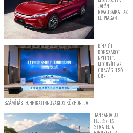
JAPÁN
RIVÁLISAIKAT AZ
EU PIACÁN
KÍNA ÚJ
KORSZAKOT
NYITOTT:
MEGNYÍLT AZ
ORSZÁG ELSŐ
ŰR-
SZÁMÍTÁSTECHNIKAI INNOVÁCIÓS KÖZPONTJA
TANZÁNIA ÚJ
FEJLESZTÉSI
STRATÉGIÁT
HIRDETETT A