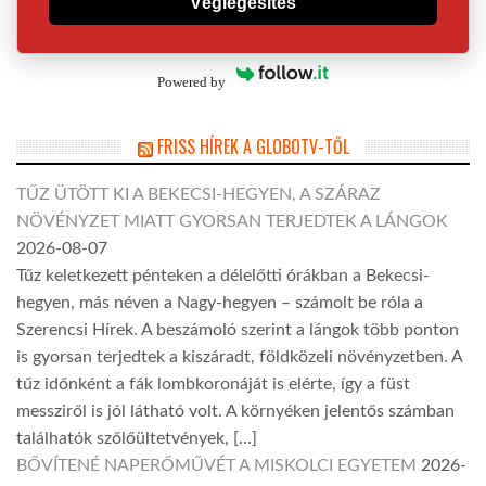
Véglegesítés
Powered by
FRISS HÍREK A GLOBOTV-TŐL
TŰZ ÜTÖTT KI A BEKECSI-HEGYEN, A SZÁRAZ
NÖVÉNYZET MIATT GYORSAN TERJEDTEK A LÁNGOK
2026-08-07
Tűz keletkezett pénteken a délelőtti órákban a Bekecsi-
hegyen, más néven a Nagy-hegyen – számolt be róla a
Szerencsi Hírek. A beszámoló szerint a lángok több ponton
is gyorsan terjedtek a kiszáradt, földközeli növényzetben. A
tűz időnként a fák lombkoronáját is elérte, így a füst
messziről is jól látható volt. A környéken jelentős számban
találhatók szőlőültetvények, […]
BŐVÍTENÉ NAPERŐMŰVÉT A MISKOLCI EGYETEM
2026-