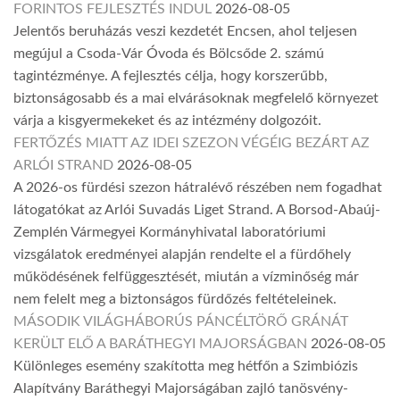
FORINTOS FEJLESZTÉS INDUL
2026-08-05
Jelentős beruházás veszi kezdetét Encsen, ahol teljesen
megújul a Csoda-Vár Óvoda és Bölcsőde 2. számú
tagintézménye. A fejlesztés célja, hogy korszerűbb,
biztonságosabb és a mai elvárásoknak megfelelő környezet
várja a kisgyermekeket és az intézmény dolgozóit.
FERTŐZÉS MIATT AZ IDEI SZEZON VÉGÉIG BEZÁRT AZ
ARLÓI STRAND
2026-08-05
A 2026-os fürdési szezon hátralévő részében nem fogadhat
látogatókat az Arlói Suvadás Liget Strand. A Borsod-Abaúj-
Zemplén Vármegyei Kormányhivatal laboratóriumi
vizsgálatok eredményei alapján rendelte el a fürdőhely
működésének felfüggesztését, miután a vízminőség már
nem felelt meg a biztonságos fürdőzés feltételeinek.
MÁSODIK VILÁGHÁBORÚS PÁNCÉLTÖRŐ GRÁNÁT
KERÜLT ELŐ A BARÁTHEGYI MAJORSÁGBAN
2026-08-05
Különleges esemény szakította meg hétfőn a Szimbiózis
Alapítvány Baráthegyi Majorságában zajló tanösvény-