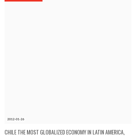
KÖZEL-KELET
AUSZTRÁLIA
A VILÁG ITTHON
MÉDIA
GLOBOTV BP
2012-01-26
HÍR3D
CHILE THE MOST GLOBALIZED ECONOMY IN LATIN AMERICA,