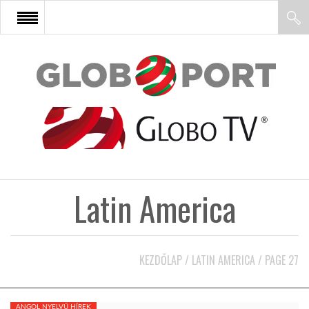
FŐOLDAL
AFRIKA
EURÓPA
Latin America
ÁZSIA
ÉSZAK-AMERIKA
KEZDŐLAP
/
LATIN AMERICA
/
PAGE 27
LATIN-AMERIKA
ANGOL NYELVŰ HÍREK