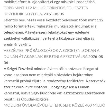
mobiltelefont tulajdonított el egy miskolci irodaházból.
TÖBB MINT 112 MILLIÓ FORINTOS FEJLESZTÉS
KEZDŐDIK SELYEBEN
2026-08-06
Jelentős beruházás veszi kezdetét Selyében: több mint 112
millió forint értékű fejlesztési munkálatok indulnak el a
településen. A kivitelezési feladatokat egy edelényi
székhelyű vállalkozás nyerte el a közbeszerzési eljárás
eredményeként.
VESZÉLYES PRÓBÁLKOZÁSOK A SZIGETEN: SOKAN A
DUNÁN ÁT AKARNAK BEJUTNI A FESZTIVÁLRA
2026-08-
06
A Sziget Fesztivál minden évben több százezer látogatót
vonz, azonban nem mindenki a hivatalos bejáratokon
keresztül próbál eljutni a rendezvény területére. A szervezők
szerint évről évre előfordul, hogy egyesek a Dunán
keresztül, úszva vagy különféle vízi eszközökkel szeretnének
bejutni az Óbudai-szigetre.
MODERN ÓVODA ÉPÜLHET ENCSEN: KÖZEL 400 MILLIÓ