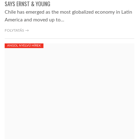
SAYS ERNST & YOUNG
Chile has emerged as the most globalized economy in Latin
TROPICALMAGAZIN
America and moved up to…
FOLYTATÁS →
GLOBOTV
ANGOL NYELVŰ HÍREK
AFRIKA TUDÁSTÁR
A NAP SZÉPE
LINKTR.EE
GLOBOZSARU
DOBRAVERO.HU