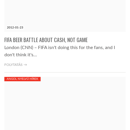
LATIMO.HU
2012-01-23
GLOBOBOOK
FIFA BEER BATTLE ABOUT CASH, NOT GAME
London (CNN) – FIFA isn't doing this for the fans, and I
don't think it's…
FOLYTATÁS →
ANGOL NYELVŰ HÍREK