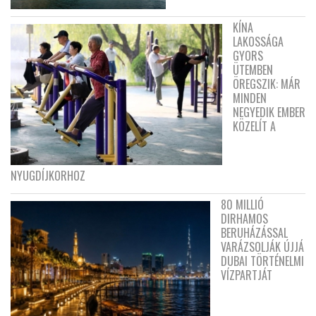
KÍNA
LAKOSSÁGA
GYORS
ÜTEMBEN
ÖREGSZIK: MÁR
MINDEN
NEGYEDIK EMBER
KÖZELÍT A
NYUGDÍJKORHOZ
80 MILLIÓ
DIRHAMOS
BERUHÁZÁSSAL
VARÁZSOLJÁK ÚJJÁ
DUBAI TÖRTÉNELMI
VÍZPARTJÁT