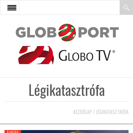
FŐOLDAL
AFRIKA
EURÓPA
Légikatasztrófa
ÁZSIA
ÉSZAK-AMERIKA
KEZDŐLAP
/
LÉGIKATASZTRÓFA
LATIN-AMERIKA
EURÓPA