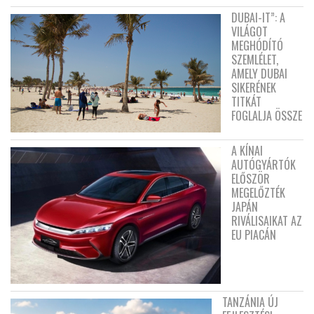
DUBAI-IT”: A
VILÁGOT
MEGHÓDÍTÓ
SZEMLÉLET,
AMELY DUBAI
SIKERÉNEK
TITKÁT
FOGLALJA ÖSSZE
A KÍNAI
AUTÓGYÁRTÓK
ELŐSZÖR
MEGELŐZTÉK
JAPÁN
RIVÁLISAIKAT AZ
EU PIACÁN
TANZÁNIA ÚJ