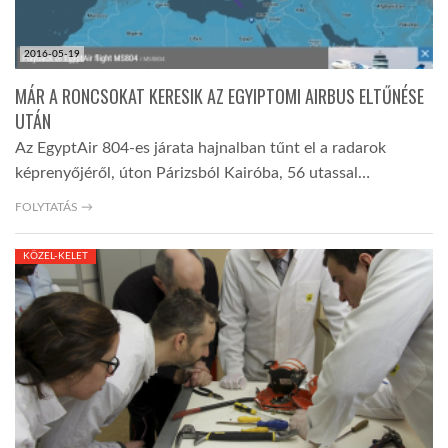
2016-05-19
MÁR A RONCSOKAT KERESIK AZ EGYIPTOMI AIRBUS ELTŰNÉSE
UTÁN
Az EgyptAir 804-es járata hajnalban tűnt el a radarok
képrenyőjéről, úton Párizsból Kairóba, 56 utassal…
FOLYTATÁS →
KÖZEL-KELET