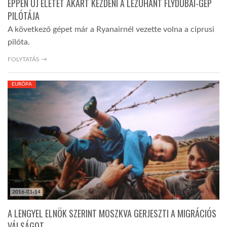
ÉPPEN ÚJ ÉLETET AKART KEZDENI A LEZUHANT FLYDUBAI-GÉP
PILÓTÁJA
A következő gépet már a Ryanairnél vezette volna a ciprusi
pilóta.
FOLYTATÁS →
EURÓPA
2016-03-14
A LENGYEL ELNÖK SZERINT MOSZKVA GERJESZTI A MIGRÁCIÓS
VÁLSÁGOT