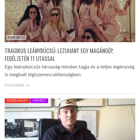
LATIMO.HU
GLOBOBOOK
2018-03-12
TRAGIKUS LEÁNYBÚCSÚ: LEZUHANT EGY MAGÁNGÉP,
FEDÉLZETÉN 11 UTASSAL
Egy leánybúcsús társaság minden tagja és a teljes legénység
is meghalt légiszerencsétlenségben.
FOLYTATÁS →
KÖZEL-KELET
KIEMELT