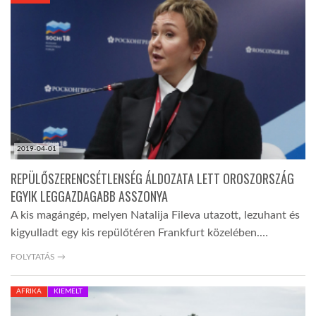
KÖZEL-KELET
AUSZTRÁLIA
A VILÁG ITTHON
2019-04-01
MÉDIA
REPÜLŐSZERENCSÉTLENSÉG ÁLDOZATA LETT OROSZORSZÁG
EGYIK LEGGAZDAGABB ASSZONYA
A kis magángép, melyen Natalija Fileva utazott, lezuhant és
kigyulladt egy kis repülőtéren Frankfurt közelében.…
GLOBOTV BP
FOLYTATÁS →
AFRIKA
KIEMELT
HÍR3D