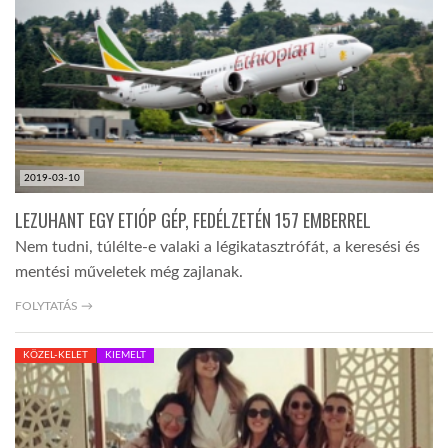
TROPICALMAGAZIN
GLOBOTV
AFRIKA TUDÁSTÁR
2019-03-10
LEZUHANT EGY ETIÓP GÉP, FEDÉLZETÉN 157 EMBERREL
A NAP SZÉPE
Nem tudni, túlélte-e valaki a légikatasztrófát, a keresési és
mentési műveletek még zajlanak.
LINKTR.EE
FOLYTATÁS →
KÖZEL-KELET
KIEMELT
GLOBOZSARU
DOBRAVERO.HU