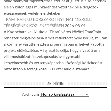
önkormányzat tájékoztatása szerint augusztus első hetének
elején különleges munkarendet vezetnek be a dolgozók
egészségének védelme érdekében.
TRAMTRAIN ÚJ KORSZAKOT NYITHAT MISKOLC
TÉRSÉGÉNEK KÖZLEKEDÉSÉBEN
2026-08-01
A Kazincbarcika–Miskolc–Tiszaújváros közötti TramTrain-
rendszer megvalósítása ismét reflektorfénybe került, miután
a kormány vasútfejlesztési programjában is helyet kapott a
projekt előkészítése. A fejlesztés célja, hogy a vasúti és a
villamoshálózat összekapcsolásával gyorsabb,
kényelmesebb és versenyképesebb közösségi közlekedést
biztosítson a térség közel 300 ezer lakója számára.
ARCHÍVUM
Archívum