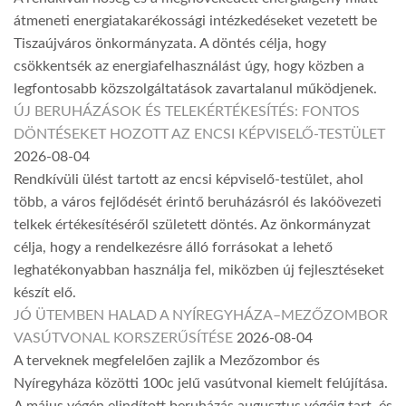
átmeneti energiatakarékossági intézkedéseket vezetett be
Tiszaújváros önkormányzata. A döntés célja, hogy
csökkentsék az energiafelhasználást úgy, hogy közben a
legfontosabb közszolgáltatások zavartalanul működjenek.
ÚJ BERUHÁZÁSOK ÉS TELEKÉRTÉKESÍTÉS: FONTOS
DÖNTÉSEKET HOZOTT AZ ENCSI KÉPVISELŐ-TESTÜLET
2026-08-04
Rendkívüli ülést tartott az encsi képviselő-testület, ahol
több, a város fejlődését érintő beruházásról és lakóövezeti
telkek értékesítéséről született döntés. Az önkormányzat
célja, hogy a rendelkezésre álló forrásokat a lehető
leghatékonyabban használja fel, miközben új fejlesztéseket
készít elő.
JÓ ÜTEMBEN HALAD A NYÍREGYHÁZA–MEZŐZOMBOR
VASÚTVONAL KORSZERŰSÍTÉSE
2026-08-04
A terveknek megfelelően zajlik a Mezőzombor és
Nyíregyháza közötti 100c jelű vasútvonal kiemelt felújítása.
A május végén elindított beruházás augusztus végéig tart, és