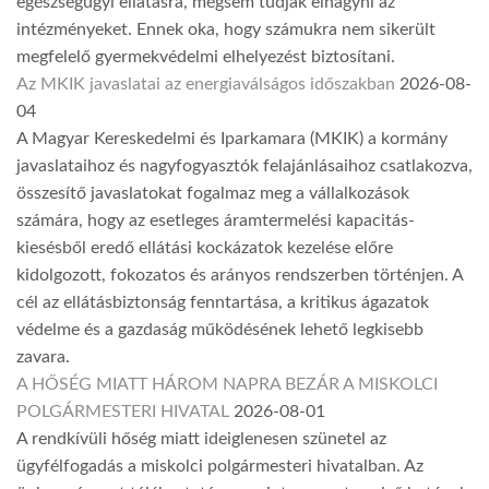
egészségügyi ellátásra, mégsem tudják elhagyni az
intézményeket. Ennek oka, hogy számukra nem sikerült
megfelelő gyermekvédelmi elhelyezést biztosítani.
Az MKIK javaslatai az energiaválságos időszakban
2026-08-
04
A Magyar Kereskedelmi és Iparkamara (MKIK) a kormány
javaslataihoz és nagyfogyasztók felajánlásaihoz csatlakozva,
összesítő javaslatokat fogalmaz meg a vállalkozások
számára, hogy az esetleges áramtermelési kapacitás-
kiesésből eredő ellátási kockázatok kezelése előre
kidolgozott, fokozatos és arányos rendszerben történjen. A
cél az ellátásbiztonság fenntartása, a kritikus ágazatok
védelme és a gazdaság működésének lehető legkisebb
zavara.
A HŐSÉG MIATT HÁROM NAPRA BEZÁR A MISKOLCI
POLGÁRMESTERI HIVATAL
2026-08-01
A rendkívüli hőség miatt ideiglenesen szünetel az
ügyfélfogadás a miskolci polgármesteri hivatalban. Az