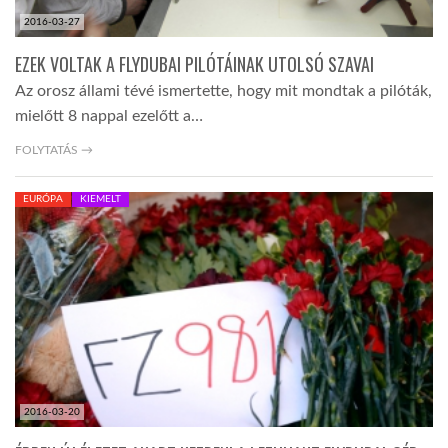
2016-03-27
EZEK VOLTAK A FLYDUBAI PILÓTÁINAK UTOLSÓ SZAVAI
Az orosz állami tévé ismertette, hogy mit mondtak a pilóták,
mielőtt 8 nappal ezelőtt a…
FOLYTATÁS →
EURÓPA
KIEMELT
2016-03-20