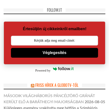
FOLLOW.IT
Értesüljön új cikkeinkről emailben!
Véglegesítés
Powered by
FRISS HÍREK A GLOBOTV-TŐL
MÁSODIK VILÁGHÁBORÚS PÁNCÉLTÖRŐ GRÁNÁT
KERÜLT ELŐ A BARÁTHEGYI MAJORSÁGBAN
2026-08-05
Különleges esemény szakította meg hétfőn a Szimbiózis