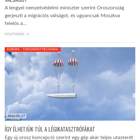
A lengyel nemzetvédelmi miniszter szerint Oroszország
gerjeszti a migrációs válságot, és ugyancsak Moszkva
felelős a…
FOLYTATÁS →
EURÓPA - TUDOMÁNY-TECHNIKA
2016-01-17
ÍGY ÉLHETJÜK TÚL A LÉGIKATASZTRÓFÁKAT
Egy új orosz koncepció szerint egy gép akár teljes utasterét