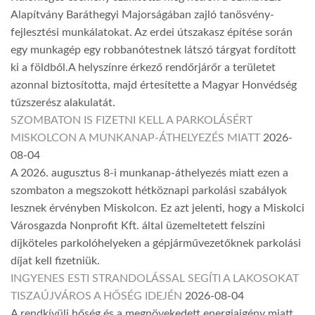
Alapítvány Baráthegyi Majorságában zajló tanösvény-
fejlesztési munkálatokat. Az erdei útszakasz építése során
egy munkagép egy robbanótestnek látszó tárgyat fordított
ki a földből.A helyszínre érkező rendőrjárőr a területet
azonnal biztosította, majd értesítette a Magyar Honvédség
tűzszerész alakulatát.
SZOMBATON IS FIZETNI KELL A PARKOLÁSÉRT
MISKOLCON A MUNKANAP-ÁTHELYEZÉS MIATT
2026-
08-04
A 2026. augusztus 8-i munkanap-áthelyezés miatt ezen a
szombaton a megszokott hétköznapi parkolási szabályok
lesznek érvényben Miskolcon. Ez azt jelenti, hogy a Miskolci
Városgazda Nonprofit Kft. által üzemeltetett felszíni
díjköteles parkolóhelyeken a gépjárművezetőknek parkolási
díjat kell fizetniük.
INGYENES ESTI STRANDOLÁSSAL SEGÍTI A LAKOSOKAT
TISZAÚJVÁROS A HŐSÉG IDEJÉN
2026-08-04
A rendkívüli hőség és a megnövekedett energiaigény miatt