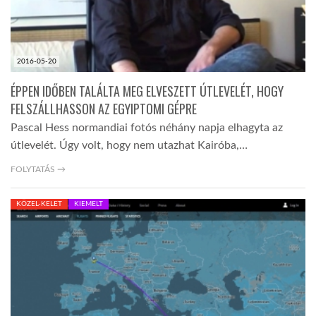
2016-05-20
ÉPPEN IDŐBEN TALÁLTA MEG ELVESZETT ÚTLEVELÉT, HOGY
FELSZÁLLHASSON AZ EGYIPTOMI GÉPRE
Pascal Hess normandiai fotós néhány napja elhagyta az
útlevelét. Úgy volt, hogy nem utazhat Kairóba,…
FOLYTATÁS →
KÖZEL-KELET
KIEMELT