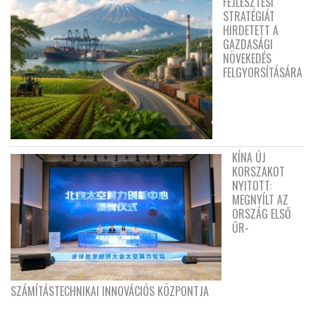
FEJLESZTÉSI
STRATÉGIÁT
HIRDETETT A
GAZDASÁGI
NÖVEKEDÉS
FELGYORSÍTÁSÁRA
KÍNA ÚJ
KORSZAKOT
NYITOTT:
MEGNYÍLT AZ
ORSZÁG ELSŐ
ŰR-
SZÁMÍTÁSTECHNIKAI INNOVÁCIÓS KÖZPONTJA