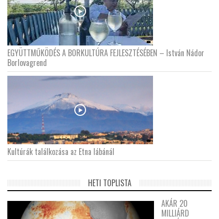
EGYÜTTMŰKÖDÉS A BORKULTÚRA FEJLESZTÉSÉBEN – István Nádor
Borlovagrend
Kultúrák találkozása az Etna lábánál
HETI TOPLISTA
AKÁR 20
MILLIÁRD