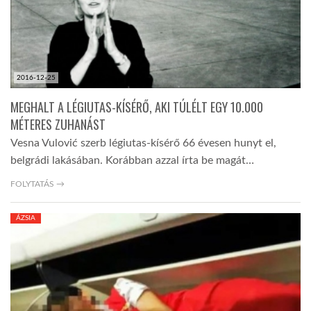
2016-12-25
MEGHALT A LÉGIUTAS-KÍSÉRŐ, AKI TÚLÉLT EGY 10.000
MÉTERES ZUHANÁST
Vesna Vulović szerb légiutas-kísérő 66 évesen hunyt el,
belgrádi lakásában. Korábban azzal írta be magát…
FOLYTATÁS →
ÁZSIA