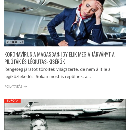
LATIMO.HU
GLOBOBOOK
2020-03-24
KORONAVÍRUS A MAGASBAN: ÍGY ÉLIK MEG A JÁRVÁNYT A
PILÓTÁK ÉS LÉGIUTAS-KÍSÉRŐK
Rengeteg járatot töröltek világszerte, de nem állt le a
légiközlekedés. Sokan most is repülnek, a…
FOLYTATÁS →
EURÓPA