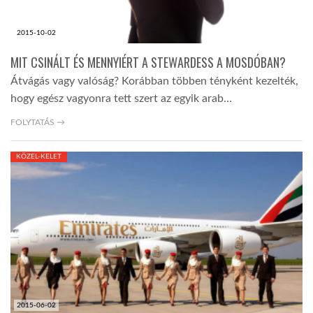
2015-10-02
MIT CSINÁLT ÉS MENNYIÉRT A STEWARDESS A MOSDÓBAN?
Átvágás vagy valóság? Korábban többen tényként kezelték,
hogy egész vagyonra tett szert az egyik arab…
FOLYTATÁS →
KÖZEL-KELET
2015-06-02