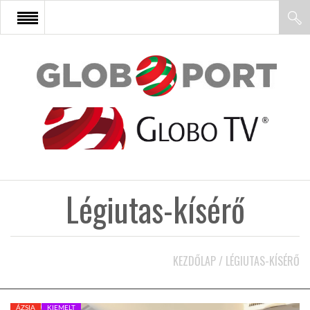
FŐOLDAL
AFRIKA
EURÓPA
Légiutas-kísérő
ÁZSIA
ÉSZAK-AMERIKA
KEZDŐLAP
/
LÉGIUTAS-KÍSÉRŐ
LATIN-AMERIKA
ÁZSIA
KIEMELT