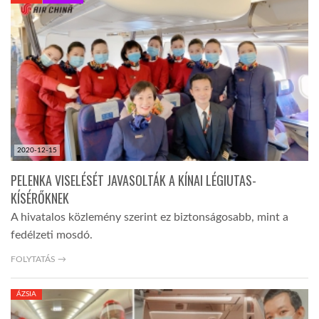
KÖZEL-KELET
AUSZTRÁLIA
A VILÁG ITTHON
2020-12-15
MÉDIA
PELENKA VISELÉSÉT JAVASOLTÁK A KÍNAI LÉGIUTAS-
KÍSÉRŐKNEK
A hivatalos közlemény szerint ez biztonságosabb, mint a
fedélzeti mosdó.
GLOBOTV BP
FOLYTATÁS →
ÁZSIA
HÍR3D