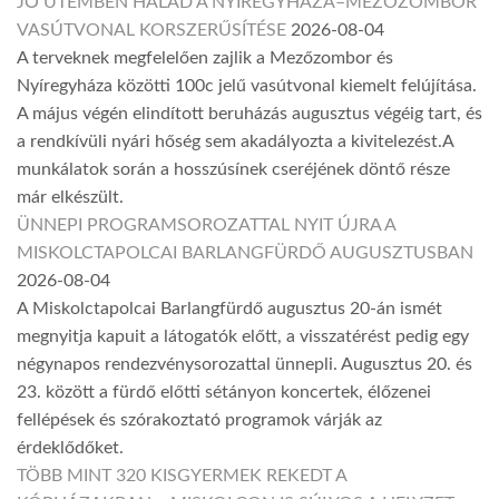
JÓ ÜTEMBEN HALAD A NYÍREGYHÁZA–MEZŐZOMBOR
VASÚTVONAL KORSZERŰSÍTÉSE
2026-08-04
A terveknek megfelelően zajlik a Mezőzombor és
Nyíregyháza közötti 100c jelű vasútvonal kiemelt felújítása.
A május végén elindított beruházás augusztus végéig tart, és
a rendkívüli nyári hőség sem akadályozta a kivitelezést.A
munkálatok során a hosszúsínek cseréjének döntő része
már elkészült.
ÜNNEPI PROGRAMSOROZATTAL NYIT ÚJRA A
MISKOLCTAPOLCAI BARLANGFÜRDŐ AUGUSZTUSBAN
2026-08-04
A Miskolctapolcai Barlangfürdő augusztus 20-án ismét
megnyitja kapuit a látogatók előtt, a visszatérést pedig egy
négynapos rendezvénysorozattal ünnepli. Augusztus 20. és
23. között a fürdő előtti sétányon koncertek, élőzenei
fellépések és szórakoztató programok várják az
érdeklődőket.
TÖBB MINT 320 KISGYERMEK REKEDT A