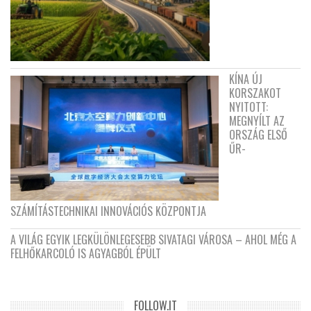
KÍNA ÚJ
KORSZAKOT
NYITOTT:
MEGNYÍLT AZ
ORSZÁG ELSŐ
ŰR-
SZÁMÍTÁSTECHNIKAI INNOVÁCIÓS KÖZPONTJA
A VILÁG EGYIK LEGKÜLÖNLEGESEBB SIVATAGI VÁROSA – AHOL MÉG A
FELHŐKARCOLÓ IS AGYAGBÓL ÉPÜLT
FOLLOW.IT