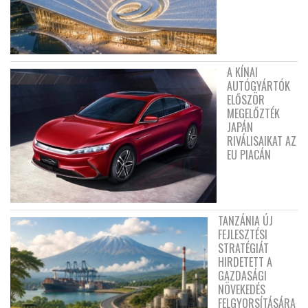
A KÍNAI
AUTÓGYÁRTÓK
ELŐSZÖR
MEGELŐZTÉK
JAPÁN
RIVÁLISAIKAT AZ
EU PIACÁN
TANZÁNIA ÚJ
FEJLESZTÉSI
STRATÉGIÁT
HIRDETETT A
GAZDASÁGI
NÖVEKEDÉS
FELGYORSÍTÁSÁRA