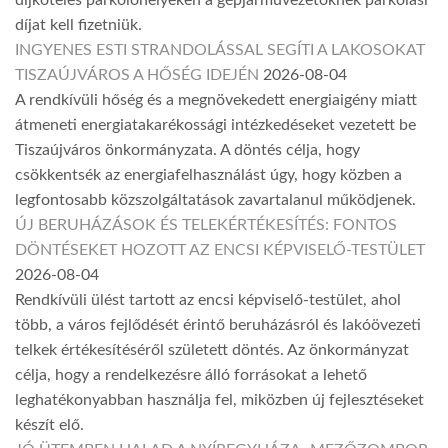
díjköteles parkolóhelyeken a gépjárművezetőknek parkolási
díjat kell fizetniük.
INGYENES ESTI STRANDOLÁSSAL SEGÍTI A LAKOSOKAT
TISZAÚJVÁROS A HŐSÉG IDEJÉN
2026-08-04
A rendkívüli hőség és a megnövekedett energiaigény miatt
átmeneti energiatakarékossági intézkedéseket vezetett be
Tiszaújváros önkormányzata. A döntés célja, hogy
csökkentsék az energiafelhasználást úgy, hogy közben a
legfontosabb közszolgáltatások zavartalanul működjenek.
ÚJ BERUHÁZÁSOK ÉS TELEKÉRTÉKESÍTÉS: FONTOS
DÖNTÉSEKET HOZOTT AZ ENCSI KÉPVISELŐ-TESTÜLET
2026-08-04
Rendkívüli ülést tartott az encsi képviselő-testület, ahol
több, a város fejlődését érintő beruházásról és lakóövezeti
telkek értékesítéséről született döntés. Az önkormányzat
célja, hogy a rendelkezésre álló forrásokat a lehető
leghatékonyabban használja fel, miközben új fejlesztéseket
készít elő.