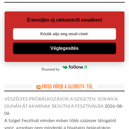
Értesüljön új cikkeinkről emailben!
Véglegesítés
Powered by
FRISS HÍREK A GLOBOTV-TŐL
VESZÉLYES PRÓBÁLKOZÁSOK A SZIGETEN: SOKAN A
DUNÁN ÁT AKARNAK BEJUTNI A FESZTIVÁLRA
2026-08-
06
A Sziget Fesztivál minden évben több százezer látogatót
vonz, azonban nem mindenki a hivatalos bejáratokon