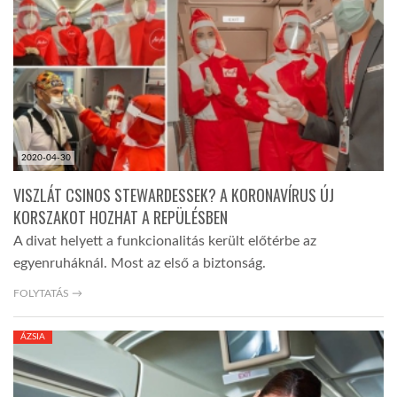
TROPICALMAGAZIN
GLOBOTV
AFRIKA TUDÁSTÁR
2020-04-30
VISZLÁT CSINOS STEWARDESSEK? A KORONAVÍRUS ÚJ
A NAP SZÉPE
KORSZAKOT HOZHAT A REPÜLÉSBEN
A divat helyett a funkcionalitás került előtérbe az
egyenruháknál. Most az első a biztonság.
LINKTR.EE
FOLYTATÁS →
GLOBOZSARU
ÁZSIA
DOBRAVERO.HU