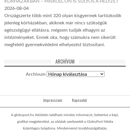
KÓRHÁZAKBAN – MISKOLCON IS SÚLYOS A HELYZET
2026-08-04
Országszerte több mint 320 olyan kisgyermek tartózkodik
jelenleg kórházakban, akiknek már nincs szükségük
egészségügyi ellátásra, mégsem tudják elhagyni az
intézményeket. Ennek oka, hogy számukra nem sikerült
megfelelő gyermekvédelmi elhelyezést biztosítani.
ARCHÍVUM
Archívum
Impresszum
Kapcsolat
A globoport.hu felületén található minden információ, beleértve a képi,
grafikai megjelenítést, az oldalak szerkezetét a GloboPort Média
kizárólagos tulajdona. Mindennemű továbbszolgáltatás,