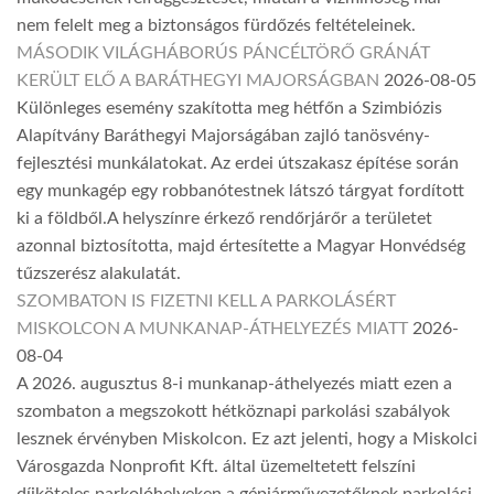
nem felelt meg a biztonságos fürdőzés feltételeinek.
MÁSODIK VILÁGHÁBORÚS PÁNCÉLTÖRŐ GRÁNÁT
KERÜLT ELŐ A BARÁTHEGYI MAJORSÁGBAN
2026-08-05
Különleges esemény szakította meg hétfőn a Szimbiózis
Alapítvány Baráthegyi Majorságában zajló tanösvény-
fejlesztési munkálatokat. Az erdei útszakasz építése során
egy munkagép egy robbanótestnek látszó tárgyat fordított
ki a földből.A helyszínre érkező rendőrjárőr a területet
azonnal biztosította, majd értesítette a Magyar Honvédség
tűzszerész alakulatát.
SZOMBATON IS FIZETNI KELL A PARKOLÁSÉRT
MISKOLCON A MUNKANAP-ÁTHELYEZÉS MIATT
2026-
08-04
A 2026. augusztus 8-i munkanap-áthelyezés miatt ezen a
szombaton a megszokott hétköznapi parkolási szabályok
lesznek érvényben Miskolcon. Ez azt jelenti, hogy a Miskolci
Városgazda Nonprofit Kft. által üzemeltetett felszíni