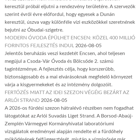
keresztül próbál eljutni a rendezvény területére. A szervezők
szerint évről évre előfordul, hogy egyesek a Dunán
keresztül, úszva vagy különféle vízi eszközökkel szeretnének
bejutni az Óbudai-szigetre.
MODERN ÓVODA ÉPÜLHET ENCSEN: KÖZEL 400 MILLIÓ
FORINTOS FEJLESZTÉS INDUL
2026-08-05
Jelentős beruházás veszi kezdetét Encsen, ahol teljesen
megújul a Csoda-Vár Óvoda és Bölcsőde 2. számú
tagintézménye. A fejlesztés célja, hogy korszerűbb,
biztonságosabb és a mai elvárásoknak megfelelő környezet
várja a kisgyermekeket és az intézmény dolgozóit.
FERTŐZÉS MIATT AZ IDEI SZEZON VÉGÉIG BEZÁRT AZ
ARLÓI STRAND
2026-08-05
A 2026-os fürdési szezon hátralévő részében nem fogadhat
látogatókat az Arlói Suvadás Liget Strand. A Borsod-Abaúj-
Zemplén Vármegyei Kormányhivatal laboratóriumi
vizsgálatok eredményei alapján rendelte el a fürdőhely
működésének felfüggesztését, miután a vízminőség már