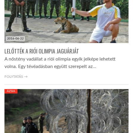
2016-06-22
LELŐTTÉK A RIÓI OLIMPIA JAGUÁRJÁT
A nőstény vadállat a riói olimpia egyik jelképe lehetett
volna. Egy tévéadásban együtt szerepelt az…
FOLYTATÁS →
ÁZSIA