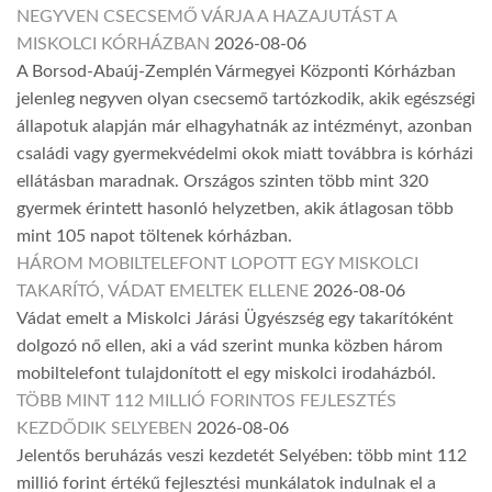
NEGYVEN CSECSEMŐ VÁRJA A HAZAJUTÁST A
MISKOLCI KÓRHÁZBAN
2026-08-06
A Borsod-Abaúj-Zemplén Vármegyei Központi Kórházban
jelenleg negyven olyan csecsemő tartózkodik, akik egészségi
állapotuk alapján már elhagyhatnák az intézményt, azonban
családi vagy gyermekvédelmi okok miatt továbbra is kórházi
ellátásban maradnak. Országos szinten több mint 320
gyermek érintett hasonló helyzetben, akik átlagosan több
mint 105 napot töltenek kórházban.
HÁROM MOBILTELEFONT LOPOTT EGY MISKOLCI
TAKARÍTÓ, VÁDAT EMELTEK ELLENE
2026-08-06
Vádat emelt a Miskolci Járási Ügyészség egy takarítóként
dolgozó nő ellen, aki a vád szerint munka közben három
mobiltelefont tulajdonított el egy miskolci irodaházból.
TÖBB MINT 112 MILLIÓ FORINTOS FEJLESZTÉS
KEZDŐDIK SELYEBEN
2026-08-06
Jelentős beruházás veszi kezdetét Selyében: több mint 112
millió forint értékű fejlesztési munkálatok indulnak el a