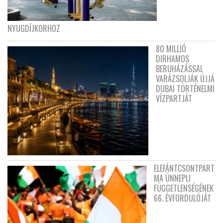
NYUGDÍJKORHOZ
80 MILLIÓ
DIRHAMOS
BERUHÁZÁSSAL
VARÁZSOLJÁK ÚJJÁ
DUBAI TÖRTÉNELMI
VÍZPARTJÁT
ELEFÁNTCSONTPART
MA ÜNNEPLI
FÜGGETLENSÉGÉNEK
66. ÉVFORDULÓJÁT