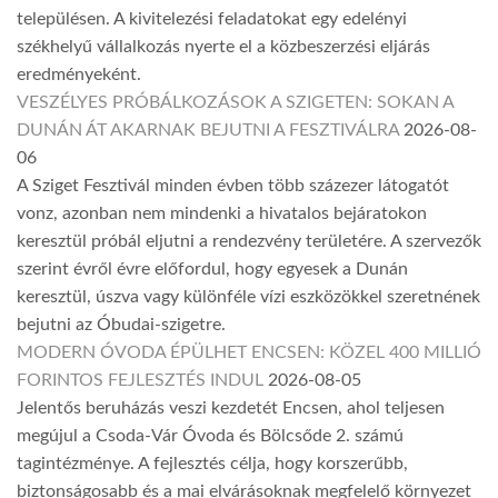
településen. A kivitelezési feladatokat egy edelényi
székhelyű vállalkozás nyerte el a közbeszerzési eljárás
eredményeként.
VESZÉLYES PRÓBÁLKOZÁSOK A SZIGETEN: SOKAN A
DUNÁN ÁT AKARNAK BEJUTNI A FESZTIVÁLRA
2026-08-
06
A Sziget Fesztivál minden évben több százezer látogatót
vonz, azonban nem mindenki a hivatalos bejáratokon
keresztül próbál eljutni a rendezvény területére. A szervezők
szerint évről évre előfordul, hogy egyesek a Dunán
keresztül, úszva vagy különféle vízi eszközökkel szeretnének
bejutni az Óbudai-szigetre.
MODERN ÓVODA ÉPÜLHET ENCSEN: KÖZEL 400 MILLIÓ
FORINTOS FEJLESZTÉS INDUL
2026-08-05
Jelentős beruházás veszi kezdetét Encsen, ahol teljesen
megújul a Csoda-Vár Óvoda és Bölcsőde 2. számú
tagintézménye. A fejlesztés célja, hogy korszerűbb,
biztonságosabb és a mai elvárásoknak megfelelő környezet