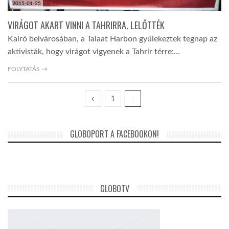
2015-01-25
VIRÁGOT AKART VINNI A TAHRIRRA. LELŐTTÉK
Kairó belvárosában, a Talaat Harbon gyűlekeztek tegnap az
aktivisták, hogy virágot vigyenek a Tahrir térre:…
FOLYTATÁS →
1
2
GLOBOPORT A FACEBOOKON!
GLOBOTV