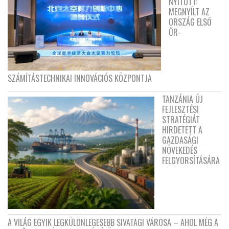
NYITOTT:
MEGNYÍLT AZ
ORSZÁG ELSŐ
ŰR-
SZÁMÍTÁSTECHNIKAI INNOVÁCIÓS KÖZPONTJA
TANZÁNIA ÚJ
FEJLESZTÉSI
STRATÉGIÁT
HIRDETETT A
GAZDASÁGI
NÖVEKEDÉS
FELGYORSÍTÁSÁRA
A VILÁG EGYIK LEGKÜLÖNLEGESEBB SIVATAGI VÁROSA – AHOL MÉG A