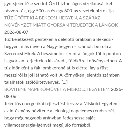
gyorsjelentése szerint Ózd biztonságos vízellátását két
távvezeték, egy 500-as és egy 600-as vezeték biztosítja.
TŰZ ÜTÖTT KI A BEKECSI-HEGYEN, A SZÁRAZ
NÖVÉNYZET MIATT GYORSAN TERJEDTEK A LÁNGOK
2026-08-07
Tűz keletkezett pénteken a délelőtti órákban a Bekecsi-
hegyen, más néven a Nagy-hegyen – számolt be róla a
Szerencsi Hírek. A beszámoló szerint a lángok több ponton
is gyorsan terjedtek a kiszáradt, földközeli növényzetben. A
tűz időnként a fák lombkoronáját is elérte, így a füst
messziről is jól látható volt. A környéken jelentős számban
találhatók szőlőültetvények, […]
BŐVÍTENÉ NAPERŐMŰVÉT A MISKOLCI EGYETEM
2026-
08-06
Jelentős energetikai fejlesztést tervez a Miskolci Egyetem:
az intézmény bővítené a jelenlegi napelemes rendszerét,
hogy még nagyobb arányban fedezhesse saját
villamosenergia-igényét megújuló forrásból.