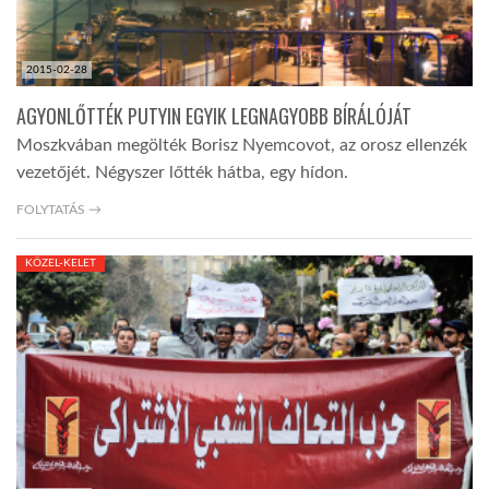
2015-02-28
AGYONLŐTTÉK PUTYIN EGYIK LEGNAGYOBB BÍRÁLÓJÁT
Moszkvában megölték Borisz Nyemcovot, az orosz ellenzék
vezetőjét. Négyszer lőtték hátba, egy hídon.
FOLYTATÁS →
KÖZEL-KELET