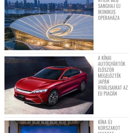
SANGHAJ ÚJ
IKONIKUS
OPERAHÁZA
A KÍNAI
AUTÓGYÁRTÓK
ELŐSZÖR
MEGELŐZTÉK
JAPÁN
RIVÁLISAIKAT AZ
EU PIACÁN
KÍNA ÚJ
KORSZAKOT