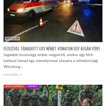
LATIMO.HU
GLOBOBOOK
2016-07-19
FEJSZÉVEL TÁMADOTT EGY NÉMET VONATON EGY AFGÁN FÉRFI
Legalább huszonegy ember megsérült, amikor egy férfi
baltával támad egy személyvonat utasaira a németországi
Würzburg…
FOLYTATÁS →
LATIN-AMERIKA
KIEMELT