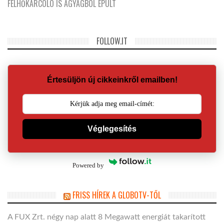
FELHŐKARCOLÓ IS AGYAGBÓL ÉPÜLT
FOLLOW.IT
Értesüljön új cikkeinkről emailben!
Véglegesítés
Powered by
FRISS HÍREK A GLOBOTV-TŐL
A FUX Zrt. négy nap alatt 8 Megawatt energiát takarított