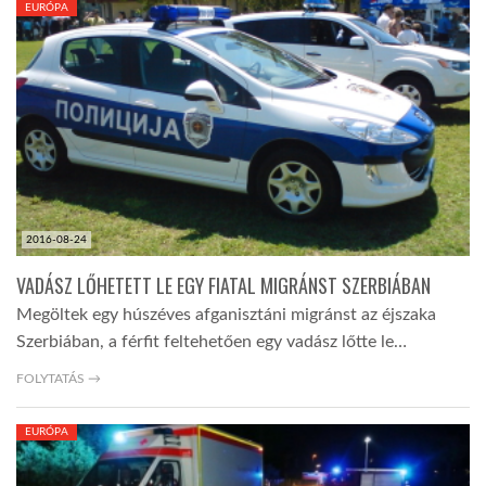
EURÓPA
TROPICALMAGAZIN
GLOBOTV
AFRIKA TUDÁSTÁR
2016-08-24
A NAP SZÉPE
VADÁSZ LŐHETETT LE EGY FIATAL MIGRÁNST SZERBIÁBAN
Megöltek egy húszéves afganisztáni migránst az éjszaka
LINKTR.EE
Szerbiában, a férfit feltehetően egy vadász lőtte le…
FOLYTATÁS →
GLOBOZSARU
EURÓPA
DOBRAVERO.HU