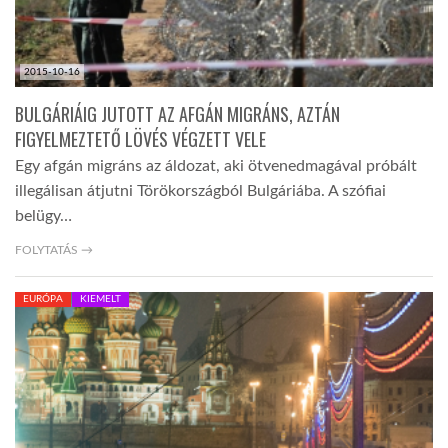
2015-10-16
BULGÁRIÁIG JUTOTT AZ AFGÁN MIGRÁNS, AZTÁN
FIGYELMEZTETŐ LÖVÉS VÉGZETT VELE
Egy afgán migráns az áldozat, aki ötvenedmagával próbált
illegálisan átjutni Törökországból Bulgáriába. A szófiai
belügy…
FOLYTATÁS →
EURÓPA
KIEMELT