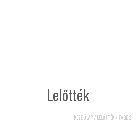
KÖZEL-KELET
AUSZTRÁLIA
A VILÁG ITTHON
MÉDIA
Lelőtték
GLOBOTV BP
KEZDŐLAP
/
LELŐTTÉK
/
PAGE 2
HÍR3D