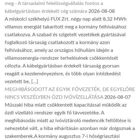
meg - A társadalmi felelősségvállalás fontos a
kábelgyártásban érdekelt cég számára
2026-08-08
A miskolci székhelyű FUX Zrt. négy nap alatt 8,32 MWh
villamos energiát takarított meg a kormány felhívásához
csatlakozva. A szabad és szigetelt vezetékek gyártásával
foglalkozó társaság csatlakozott a kormány azon
felhívásához, amely az országos hőhullám idején a
villamosenergia-rendszer terhelésének csökkentését
célozta. A kábelgyártásban érdekelt társaság gyorsan
reagált a kezdeményezésre, és több olyan intézkedést
vezetett be, […]
MEGHIBÁSODOTT AZ EGYIK FŐVEZETÉK, DE EGYELŐRE
NINCS VESZÉLYBEN ÓZD IVÓVÍZELLÁTÁSA
2026-08-07
Műszaki hiba miatt csökkentett kapacitással működik az
ózdi vízellátó rendszer egyik fő távvezetéke. A
meghibásodás miatt az ivóvíztároló medencék feltöltése is
nehezebbé vált, a hiba elhárításán azonban már dolgoznak a
szakemberek.A kormány augusztus 7-i hőségriasztási