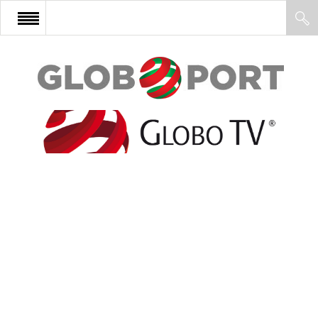
FŐOLDAL
AFRIKA
EURÓPA
ÁZSIA
ÉSZAK-AMERIKA
LATIN-AMERIKA