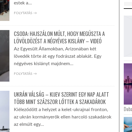
estek a…
FOLYTATÁS →
CSODA: HAJSZÁLON MÚLT, HOGY MEGÚSZTA A
LÖVÖLDÖZÉST A NÉGYÉVES KISLÁNY – VIDEÓ
Az Egyesült Államokban, Arizonában két
lövedék törte át egy fodrászat ablakát. Egy
négyéves kislányt majdnem…
FOLYTATÁS →
UKRÁN VÁLSÁG – KIJEV SZERINT EGY NAP ALATT
TÖBB MINT SZÁZSZOR LŐTTEK A SZAKADÁROK
Duba
Kiéleződött a helyzet a kelet-ukrajnai fronton,
az ukrán kormányerők ellen harcoló szakadárok
az elmúlt egy…