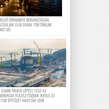
MILLIÓ DIRHAMOS BERUHÁZÁSSAL
ÁZSOLJÁK ÚJJÁ DUBAI TÖRTÉNELMI
PARTJÁT
 ÚJABB ÓRIÁSI LÉPÉST TESZ AZ
MENERGIA FEJLESZTÉSÉBEN: NYOLC ÚJ
KTOR ÉPÍTÉSÉT HAGYTÁK JÓVÁ