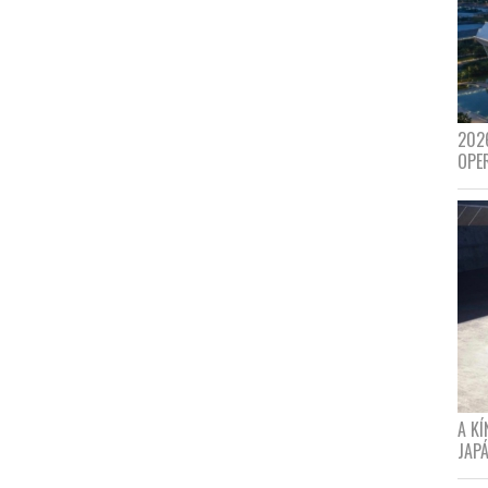
202
OPE
A K
JAPÁ