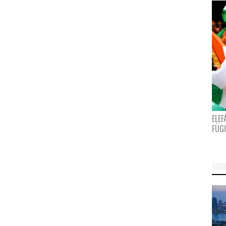
ELE
FÜG