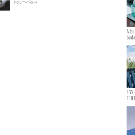
FOLYTATÁS →
A bu
buda
EGY
FEJL