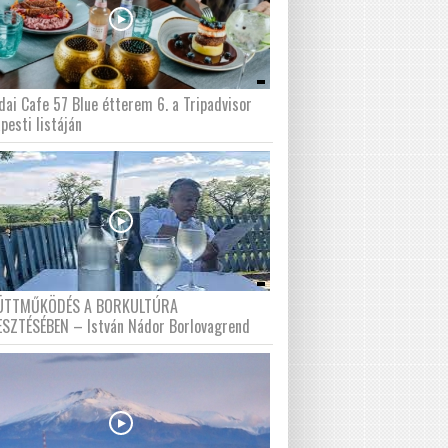
dai Cafe 57 Blue étterem 6. a Tripadvisor
pesti listáján
ÜTTMŰKÖDÉS A BORKULTÚRA
ESZTÉSÉBEN – István Nádor Borlovagrend