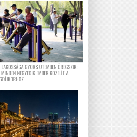
A LAKOSSÁGA GYORS ÜTEMBEN ÖREGSZIK:
 MINDEN NEGYEDIK EMBER KÖZELÍT A
GDÍJKORHOZ