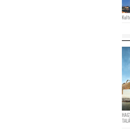
Kultu
HAG
TAL