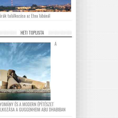
́rák találkozása az Etna lábánál
HETI TOPLISTA
A
YOMÁNY ÉS A MODERN ÉPÍTÉSZET
ÁLKOZÁSA A GUGGENHEIM ABU DHABIBAN