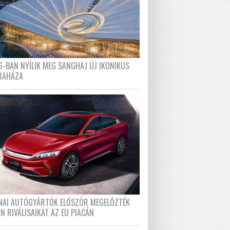
6-BAN NYÍLIK MEG SANGHAJ ÚJ IKONIKUS
RAHÁZA
ÍNAI AUTÓGYÁRTÓK ELŐSZÖR MEGELŐZTÉK
N RIVÁLISAIKAT AZ EU PIACÁN