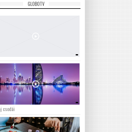
GLOBOTV
j csodái