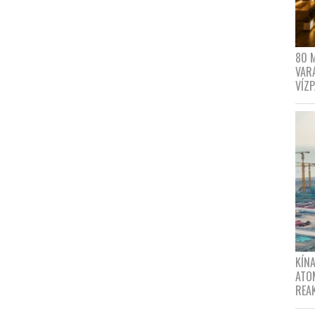
80 
VAR
VÍZ
KÍNA
ATO
REA